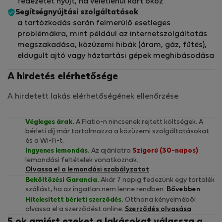
fedezetet nyújt, ha véletlenül kárt okoz
Segítségnyújtási szolgáltatások
a tartózkodás során felmerülő esetleges
problémákra, mint például az internetszolgáltatás
megszakadása, közüzemi hibák (áram, gáz, fűtés),
eldugult ajtó vagy háztartási gépek meghibásodása
A hirdetés elérhetősége
A hirdetett lakás elérhetőségének ellenőrzése
Végleges árak.
A Flatio-n nincsenek rejtett költségek. A
bérleti díj már tartalmazza a közüzemi szolgáltatásokat
és a Wi-Fi-t.
Ingyenes lemondás.
Az ajánlatra
Szigorú (30-napos)
lemondási feltételek vonatkoznak.
Olvassa el a lemondási szabályzatot
Beköltözési Garancia.
Akár 7 napig fedezünk egy tartalék
szállást, ha az ingatlan nem lenne rendben.
Bővebben
Hitelesített bérleti szerződés.
Otthona kényelméből
olvassa el a szerződést online.
Szerződés olvasása