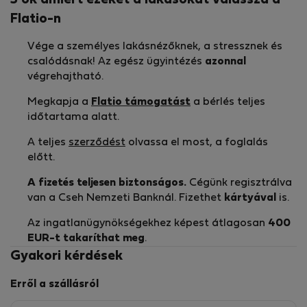
5 ok amiért ezeket a lakásokat válassza a
Flatio-n
Vége a személyes lakásnézőknek, a stressznek és
csalódásnak! Az egész ügyintézés
azonnal
végrehajtható.
Megkapja a
Flatio támogatást
a bérlés teljes
időtartama alatt.
A teljes
szerződést
olvassa el most, a foglalás
előtt.
A fizetés teljesen biztonságos.
Cégünk regisztrálva
van a Cseh Nemzeti Banknál. Fizethet
kártyával
is.
Az ingatlanügynökségekhez képest átlagosan
400
EUR-t
takaríthat meg
.
Gyakori kérdések
Erről a szállásról