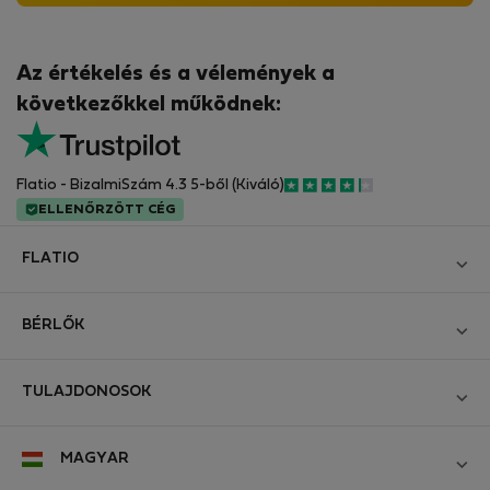
Az értékelés és a vélemények a
következőkkel működnek:
Flatio - BizalmiSzám 4.3 5-ből (Kiváló)
ELLENŐRZÖTT CÉG
FLATIO
Blog
BÉRLŐK
Legyen Partnerünk
Bejelentkezés
Csatlakozzon a Digitális Nomád Tesztelő Klubhoz
TULAJDONOSOK
Hozza létre a fiókomat
Kapcsolat és Impresszum
Bejelentkezés
Cégeknek
MAGYAR
Üzleti feltételek
Hirdesse meg ingatlanát