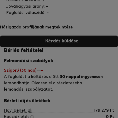
Üzenet válaszidő:
-
Jóváhagyási arány:
-
Foglalási válaszidő:
-
Házigazda profiljának megtekintése
Kérdés küldése
Bérlés feltételei
Felmondási szabályok
Szigorú (30 nap)
A foglalást a költözés előtt
30 nappal ingyenesen
lemondhatja. Olvassa el a részletesebb
lemondási szabályzatot
.
Bérletí díj és illetékek
Havi bérleti dÍj
179 279
Ft
Kaució/letét
0
Ft