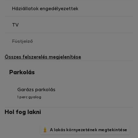
Háziállatok engedélyezettek
TV
,
Füstjelző
nem
elérhető
Összes felszerelés megjelenítése
Parkolás
Garázs parkolás
1 perc gyalog
Hol fog lakni
A lakás környezetének megtekintése