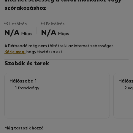
Internet sebesség a távoli munkához vagy
szórakozáshoz
Letöltés
Feltöltés
N/A
N/A
Mbps
Mbps
A Bérbeadó még nem töltötte ki az internet sebességet.
Kérje meg,
hogy tisztázza ezt.
Szobák és terek
Hálószoba 1
Hálós
1 franciaágy
2 e
Még tartozik hozzá