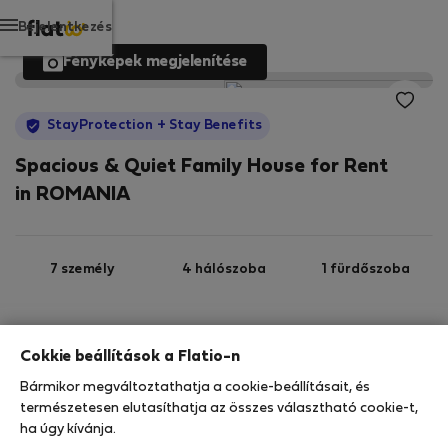
Bejelentkezés
Fényképek megjelenítése
StayProtection
+ Stay Benefits
Spacious & Quiet Family House for Rent
in ROMANIA
7 személy
4 hálószoba
1 fürdőszoba
2
600 m
Wi-Fi
Felszerelt
Cokkie beállítások a Flatio-n
Bármikor megváltoztathatja a cookie-beállításait, és
StayProtection
Stay Benefits
természetesen elutasíthatja az összes választható cookie-t,
ha úgy kívánja.
Az Ön tartózkodását ebben az ingatlanban a