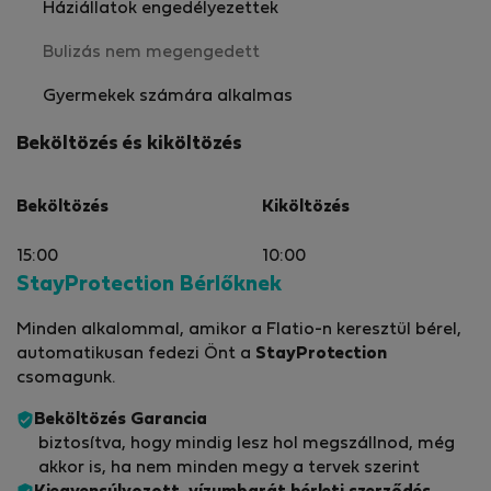
Háziállatok engedélyezettek
Bulizás nem megengedett
Gyermekek számára alkalmas
Beköltözés és kiköltözés
Beköltözés
Kiköltözés
15:00
10:00
StayProtection Bérlőknek
Minden alkalommal, amikor a Flatio-n keresztül bérel,
automatikusan fedezi Önt a
StayProtection
csomagunk.
Beköltözés Garancia
biztosítva, hogy mindig lesz hol megszállnod, még
akkor is, ha nem minden megy a tervek szerint