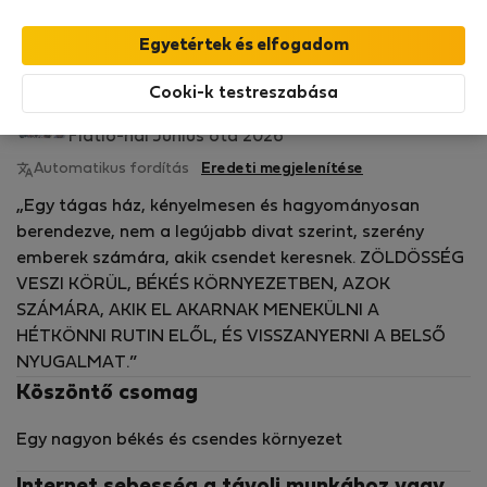
StayProtection
csomagunk fedezi,
amely
tartalmazza a Stay Benefits csomagot
!
Bővebben
Bérelhető ház
Cooki-k testreszabása
florin M.
Flatio-nál Június óta 2026
Automatikus fordítás
Eredeti megjelenítése
„Egy tágas ház, kényelmesen és hagyományosan
berendezve, nem a legújabb divat szerint, szerény
emberek számára, akik csendet keresnek. ZÖLDÖSSÉG
VESZI KÖRÜL, BÉKÉS KÖRNYEZETBEN, AZOK
SZÁMÁRA, AKIK EL AKARNAK MENEKÜLNI A
HÉTKÖNNI RUTIN ELŐL, ÉS VISSZANYERNI A BELSŐ
NYUGALMAT.”
Köszöntő csomag
Egy nagyon békés és csendes környezet