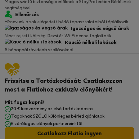
Magas szintű biztonság bérlőknek a StayProtection Bérlőknek
segítségével.
Ellenőrzés
Hírnevünk a sok elégedett bérlő tapasztalataiból táplálkozik.
Igazságos és végső árak
Nincs rejtett költség. Rezsi és Wi-Fi benne foglaltatik.
Kaució nélküli lakások
6 hónapnál rövidebb szállásoknál.
Frissítse a Tartózkodását: Csatlakozzon
most a Flatiohoz exkluzív előnyökért!
Mit fogsz kapni?
20 € kedvezmény az első tartózkodásra
Tagoknak SZÓLÓ különleges bérleti ajánlatok
Kizárólagos előnyök partnereinktől
Csatlakozz Flatio ingyen