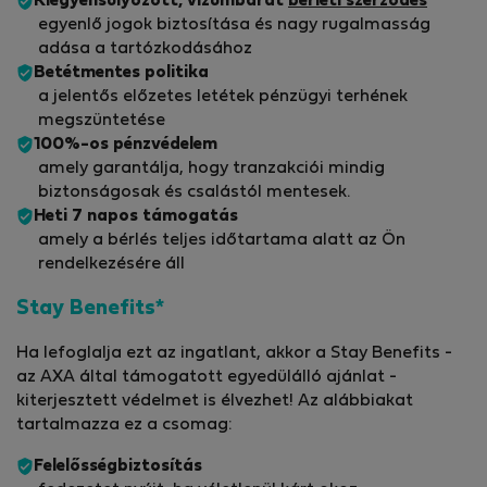
Kiegyensúlyozott, vízumbarát
bérleti szerződés
egyenlő jogok biztosítása és nagy rugalmasság
adása a tartózkodásához
Betétmentes politika
a jelentős előzetes letétek pénzügyi terhének
megszüntetése
100%-os pénzvédelem
amely garantálja, hogy tranzakciói mindig
biztonságosak és csalástól mentesek.
Heti 7 napos támogatás
amely a bérlés teljes időtartama alatt az Ön
rendelkezésére áll
Stay Benefits*
Ha lefoglalja ezt az ingatlant, akkor a Stay Benefits -
az AXA által támogatott egyedülálló ajánlat -
kiterjesztett védelmet is élvezhet! Az alábbiakat
tartalmazza ez a csomag:
Felelősségbiztosítás