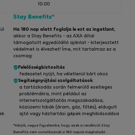
10:00
Stay Benefits*
ül
Ha 180 nap alatt foglalja le ezt az ingatlant
,
akkor a Stay Benefits - az AXA által
támogatott egyedülálló ajánlat - kiterjesztett
védelmet is élvezhet! Íme, mit tartalmaz ez a
csomag:
Felelősségbiztosítás
fedezetet nyújt, ha véletlenül kárt okoz
Segítségnyújtási szolgáltatások
a tartózkodás során felmerülő esetleges
problémákra, mint például az
internetszolgáltatás megszakadása,
közüzemi hibák (áram, gáz, fűtés), eldugult
ek
ajtó vagy háztartási gépek meghibásodása
*Kérjük, vegye figyelembe, hogy ezek a rendkívüli Stay
Benefits nem vonatkoznak a 180 napok meghaladó