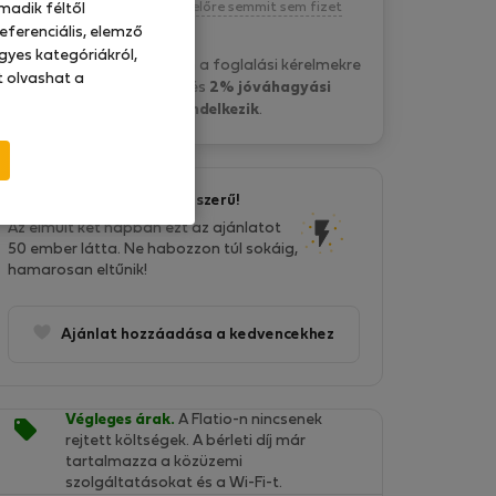
Kötelezettség nélkül, egyelőre semmit sem fizet
madik féltől
eferenciális, elemző
gyes kategóriákról,
P&O Serviced A. általában a foglalási kérelmekre
at olvashat a
15 óra belül válaszol
és
2% jóváhagyási
aránnyal rendelkezik
.
Ez az ajánlat nagyon népszerű!
Az elmúlt két napban ezt az ajánlatot
50 ember látta. Ne habozzon túl sokáig,
hamarosan eltűnik!
Ajánlat hozzáadása a kedvencekhez
Végleges árak.
A Flatio-n nincsenek
rejtett költségek. A bérleti díj már
tartalmazza a közüzemi
szolgáltatásokat és a Wi-Fi-t.