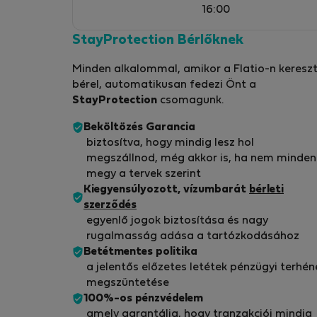
16:00
StayProtection Bérlőknek
Minden alkalommal, amikor a Flatio-n kereszt
bérel, automatikusan fedezi Önt a
StayProtection
csomagunk.
Beköltözés Garancia
biztosítva, hogy mindig lesz hol
megszállnod, még akkor is, ha nem minden
megy a tervek szerint
Kiegyensúlyozott, vízumbarát
bérleti
szerződés
egyenlő jogok biztosítása és nagy
rugalmasság adása a tartózkodásához
Betétmentes politika
a jelentős előzetes letétek pénzügyi terhén
megszüntetése
100%-os pénzvédelem
amely garantálja, hogy tranzakciói mindig