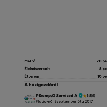
Metró
20 pe
Élelmiszerbolt
8 pe
Étterem
10 pe
A házigazdáról
P&amp;O Serviced A.
3.5
(6)
Ellenőrzött
Flatio-nál Szeptember óta 2017
tulajdonos