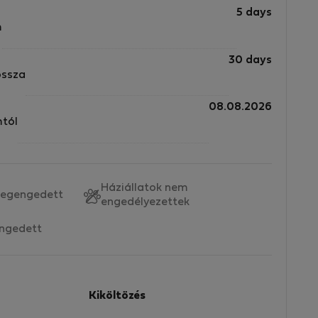
5 days
m
f
30 days
nd
ossza
08.08.2026
mtól
t
Háziállatok nem
egengedett
engedélyezettek
ngedett
Kiköltözés