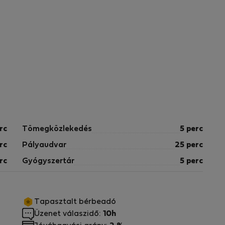
rc
Tömegközlekedés
5 perc
rc
Pályaudvar
25 perc
rc
Gyógyszertár
5 perc
Tapasztalt bérbeadó
Üzenet válaszidő:
10h