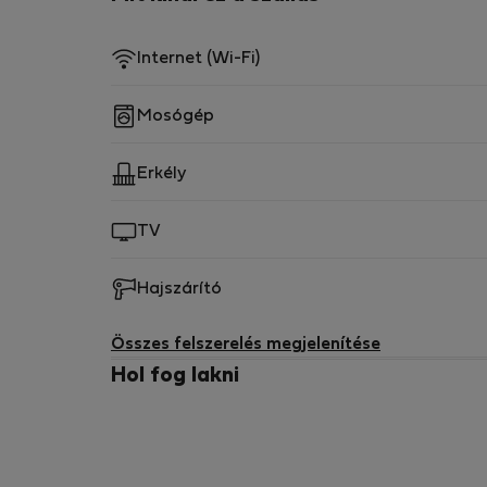
Internet (Wi-Fi)
Mosógép
Erkély
TV
Hajszárító
Összes felszerelés megjelenítése
Hol fog lakni