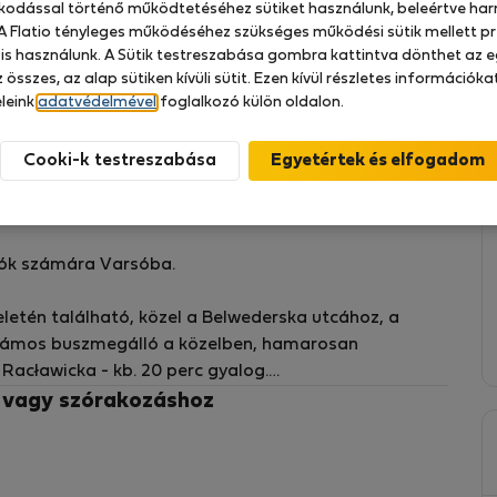
zkodással történő működtetéséhez sütiket használunk, beleértve har
planok, lepedők). Sajátot kell hoznia.
 A Flatio tényleges működéséhez szükséges működési sütik mellett pr
 is használunk. A Sütik testreszabása gombra kattintva dönthet az e
 összes, az alap sütiken kívüli sütit. Ezen kívül részletes információk
leink
adatvédelmével
foglalkozó külön oldalon.
Cooki-k testreszabása
zére Mokotowban.
atók számára Varsóba.
etén található, közel a Belwederska utcához, a
zámos buszmegálló a közelben, hamarosan
Racławicka - kb. 20 perc gyalog.
z vagy szórakozáshoz
lyes asztallal és egy kanapéval, amely alvó
 felszerelt konyhasarokkal. A lakásban két hálószoba
ét egyszemélyes ággyal. Ezenkívül van egy fürdőszoba