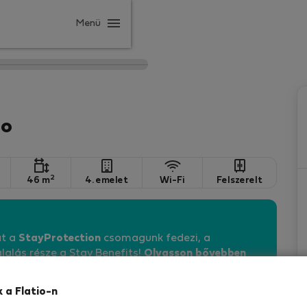
Menü
go
2
46 m
4. emelet
Wi-Fi
Felszerelt
át a
StayProtection
csomagunk fedezi, a
lalás része a Stay Benefits!
Olvasson bővebben
k a Flatio-n