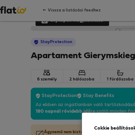
Vissza a listázási feedhez
Fényképek megjelenítése
StayProtection
Apartament Gierymskie
6 személy
2 hálószoba
1 fürdőszoba
StayProtection
Stay Benefits
Az ebben az ingatlanban való tartózkodás
180 napnál rövidebb idő
re szóló minden fog
Cokkie beállításo
Ágynemű nem biztosított