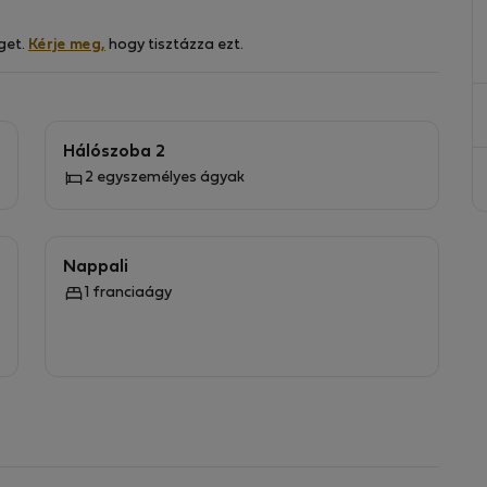
get.
Kérje meg,
hogy tisztázza ezt.
dukciós főzőlap, mosogató, vízforraló, kenyérpirító,
Hálószoba 2
2 egyszemélyes ágyak
ekrények, mosógép
rények, lámpák, szekrény, íróasztal, szék
jeliszekrények, lámpák, íróasztal, szék
Nappali
zóasztalok, RTV szekrény, TV, asztal, 3 szék
1 franciaágy
ó, akasztók, porszívó, takarítóeszközök
tet, ágyneműt és az alapvető szállodai