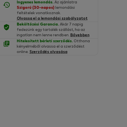
Ingyenes lemondás.
Az ajánlatra
Szigorú (30-napos)
lemondási
feltételek vonatkoznak.
Olvassa el a lemondási szabályzatot
Beköltözési Garancia.
Akár 7 napig
fedezünk egy tartalék szállást, ha az
ingatlan nem lenne rendben.
Bővebben
Hitelesített bérleti szerződés.
Otthona
kényelméből olvassa el a szerződést
online.
Szerződés olvasása