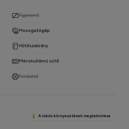
,
Ágynemű
nem
elérhető
Mosogatógép
Hűtőszekrény
Mikrohullámú sütő
,
Füstjelző
nem
elérhető
A lakás környezetének megtekintése