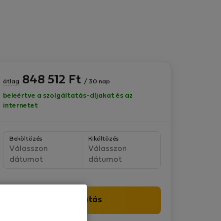
848 512
Ft
átlag
/ 30 nap
beleértve a szolgáltatás-díjakat és az
internetet
Beköltözés
Kiköltözés
Válasszon
Válasszon
dátumot
dátumot
Folytatás