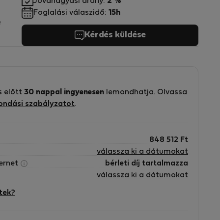
Jóváhagyási arány:
2 %
Foglalási válaszidő:
15h
e
Kérdés küldése
s
s előtt
30 nappal ingyenesen
lemondhatja. Olvassa
ondási szabályzatot
.
n
848 512
Ft
válassza ki a dátumokat
ternet
bérleti díj tartalmazza
válassza ki a dátumokat
tek?