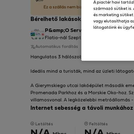
A piactér havi tartó
Ez a szállás nem biztosít ágyneműt (párnák, pa
származó sütiket is.
és marketing sütiket
Bérelhető lakások - Varsó-Mokotów
vagy elutasíthatja az
látogatóink és ügyfe
P&amp;O Serviced A.
Ellenőrzött
Flatio-nál Szeptember óta 2017
tulajdonos
Automatikus fordítás
Eredeti megjelenítése
Hangulatos 3 hálószobás apartman 6 fő rés
Ideális mind a turisták, mind az üzleti látog
A Gierymskiego utcai lakóépület második emel
Promenada Parkhoz és a Morskie Oko-hoz. S
villamosvonal. A legközelebbi metróállomás - 
Internet sebesség a távoli munkáho
Van egy teljesen berendezett nappali 4 szemé
funkcióval rendelkezik, valamint egy teljesen
Letöltés
Feltöltés
található: az egyik franciaággyal, a másik k
N/A
N/A