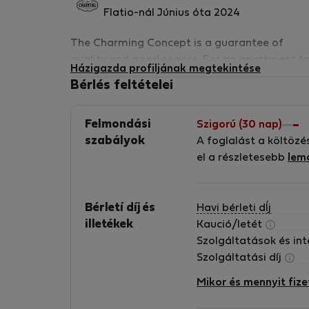
figyelmét, hogy ez az ingatlan NEM TURIS
Flatio-nál Június óta 2024
- Bérelhető kiságyak 30 €/tartózkodás ellenéb
The Charming Concept is a guarantee of
érkezés előtt kérje a házigazdától.
quality and good service. For an apartment t
Házigazda profiljának megtekintése
be part of our chain, it must meet the most
Bérlés feltételei
- A vendégeknek bejelentkezéskor érvényes sze
high standards. We will provide you with
personalized assistance throughout your stay
- Legény- vagy leánybúcsúk és hasonló rende
Felmondási
Szigorú (30 nap)
before and during your stay.
szabályok
A foglalást a költözé
el a részletesebb
lem
Bérletí díj és
Havi bérleti dÍj
illetékek
Kaució/letét
Szolgáltatások és in
Szolgáltatási díj
Mikor és mennyit fize