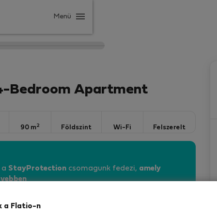
Menü
- 4-Bedroom Apartment
2
90 m
Földszint
Wi-Fi
Felszerelt
n a
StayProtection
csomagunk fedezi,
amely
vebben
k a Flatio-n