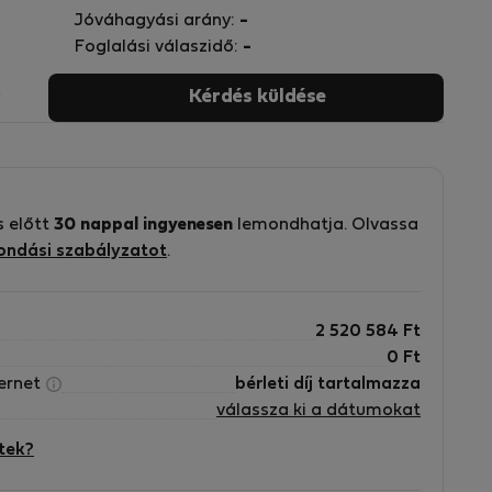
TA APARTMAN.
Jóváhagyási arány:
-
Foglalási válaszidő:
-
en vehetők igénybe. Kérjük, ne feledje, hogy ezt
o
Kérdés küldése
mélyi igazolványt és hitelkártyát kell felmutatniuk.
,
zvények nem engedélyezettek ezen a szálláshelyen.
s előtt
30 nappal ingyenesen
lemondhatja. Olvassa
ondási szabályzatot
.
2 520 584
Ft
0
Ft
ternet
bérleti díj tartalmazza
válassza ki a dátumokat
tek?