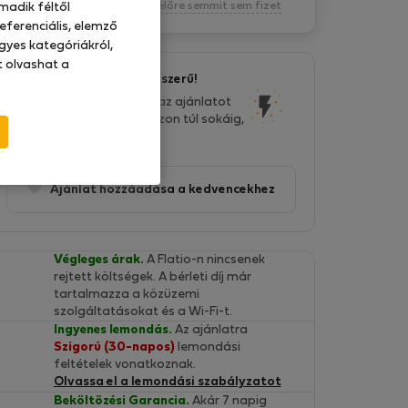
Kötelezettség nélkül, egyelőre semmit sem fizet
madik féltől
eferenciális, elemző
gyes kategóriákról,
at olvashat a
Ez az ajánlat nagyon népszerű!
Az elmúlt két napban ezt az ajánlatot
32 ember látta. Ne habozzon túl sokáig,
hamarosan eltűnik!
Ajánlat hozzáadása a kedvencekhez
Végleges árak.
A Flatio-n nincsenek
rejtett költségek. A bérleti díj már
tartalmazza a közüzemi
szolgáltatásokat és a Wi-Fi-t.
Ingyenes lemondás.
Az ajánlatra
Szigorú (30-napos)
lemondási
feltételek vonatkoznak.
Olvassa el a lemondási szabályzatot
Beköltözési Garancia.
Akár 7 napig