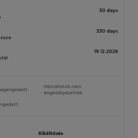
30 days
m
330 days
ossza
19.12.2026
mtól
Háziállatok nem
egengedett
engedélyezettek
ngedett
Kiköltözés