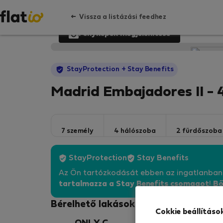
Vissza a listázási feedhez
Fényképek megjelenítése
StayProtection
+ Stay Benefits
Madrid Embajadores II 
7 személy
4 hálószoba
2 fürdőszoba
StayProtection
Stay Benefits
Az Ön tartózkodását ebben az ingatlanba
tartalmazza a Stay Benefits csomagot
!
Bő
Bérelhető lakások - Madrid
Cokkie beállításo