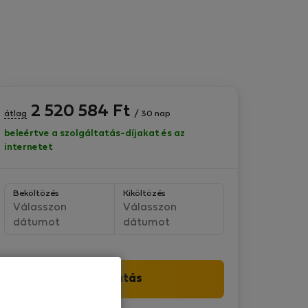
2 520 584
Ft
átlag
/ 30 nap
beleértve a szolgáltatás-díjakat és az
internetet
Beköltözés
Kiköltözés
Válasszon
Válasszon
dátumot
dátumot
Folytatás