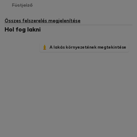
,
Füstjelző
nem
elérhető
Összes felszerelés megjelenítése
Hol fog lakni
A lakás környezetének megtekintése