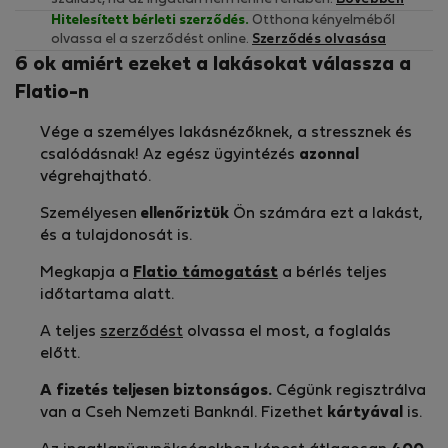
Hitelesített bérleti szerződés.
Otthona kényelméből
olvassa el a szerződést online.
Szerződés olvasása
6 ok amiért ezeket a lakásokat válassza a
Flatio-n
Vége a személyes lakásnézőknek, a stressznek és
csalódásnak! Az egész ügyintézés
azonnal
végrehajtható.
Személyesen
ellenőriztük
Ön számára ezt a lakást,
és a tulajdonosát is.
Megkapja a
Flatio támogatást
a bérlés teljes
időtartama alatt.
A teljes
szerződést
olvassa el most, a foglalás
előtt.
A fizetés teljesen biztonságos.
Cégünk regisztrálva
van a Cseh Nemzeti Banknál. Fizethet
kártyával
is.