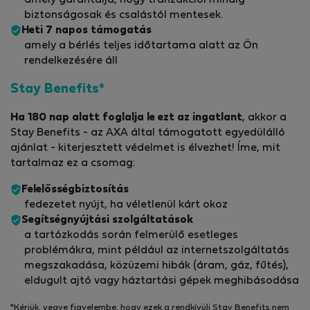
amely garantálja, hogy tranzakciói mindig
biztonságosak és csalástól mentesek.
Heti 7 napos támogatás
amely a bérlés teljes időtartama alatt az Ön
rendelkezésére áll
Stay Benefits*
Ha 180 nap alatt foglalja le ezt az ingatlant
, akkor a
Stay Benefits - az AXA által támogatott egyedülálló
ajánlat - kiterjesztett védelmet is élvezhet! Íme, mit
tartalmaz ez a csomag:
Felelősségbiztosítás
fedezetet nyújt, ha véletlenül kárt okoz
Segítségnyújtási szolgáltatások
a tartózkodás során felmerülő esetleges
problémákra, mint például az internetszolgáltatás
megszakadása, közüzemi hibák (áram, gáz, fűtés),
eldugult ajtó vagy háztartási gépek meghibásodása
*Kérjük, vegye figyelembe, hogy ezek a rendkívüli Stay Benefits nem