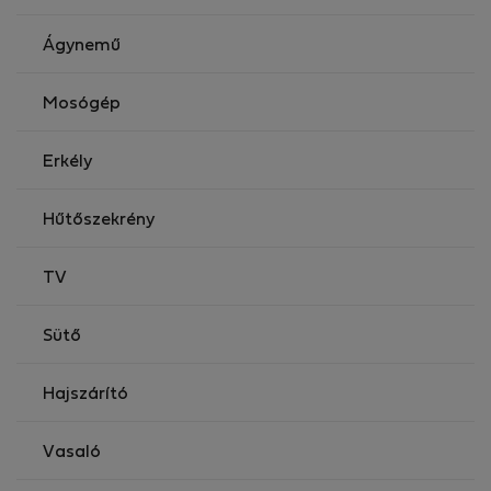
Média: Wi-Fi internet, kábel TV
A szolgáltatás tartalmazza a törölközőkészletet,
Ágynemű
ágyneműt és az alapvető szállodai kozmetikumokat.
Mosógép
Erkély
Hűtőszekrény
TV
Sütő
Hajszárító
Vasaló