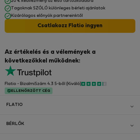
20 € kedvezmény az első tartózkodásra
Tagoknak SZÓLÓ különleges bérleti ajánlatok
Kizárólagos előnyök partnereinktől
Csatlakozz Flatio ingyen
Az értékelés és a vélemények a
következőkkel működnek:
Flatio - BizalmiSzám 4.3 5-ből (Kiváló)
ELLENŐRZÖTT CÉG
FLATIO
Blog
BÉRLŐK
Legyen Partnerünk
Bejelentkezés