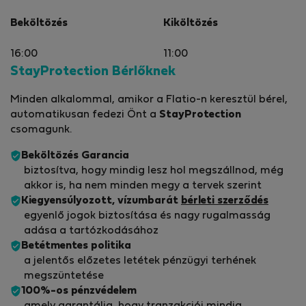
Beköltözés
Kiköltözés
16:00
11:00
StayProtection Bérlőknek
Minden alkalommal, amikor a Flatio-n keresztül bérel,
automatikusan fedezi Önt a
StayProtection
csomagunk.
Beköltözés Garancia
biztosítva, hogy mindig lesz hol megszállnod, még
akkor is, ha nem minden megy a tervek szerint
Kiegyensúlyozott, vízumbarát
bérleti szerződés
egyenlő jogok biztosítása és nagy rugalmasság
adása a tartózkodásához
Betétmentes politika
a jelentős előzetes letétek pénzügyi terhének
megszüntetése
100%-os pénzvédelem