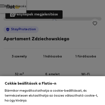
Bejelentkezés
Fényképek megjelenítése
StayProtection
Apartament Zdziechowskiego
3 személy
1 hálószoba
1 fürdőszoba
2
32 m
6. emelet
Wi-Fi
Cokkie beállítások a Flatio-n
StayProtection
Stay Benefits
Bármikor megváltoztathatja a cookie-beállításait, és
Az ebben az ingatlanban való tartózkodását a
természetesen elutasíthatja az összes választható cookie-t,
StayProtection
csomagunk fedezi, a
180 napnál
ha úgy kívánja.
rövidebb idő
re szóló minden foglalás része a Stay