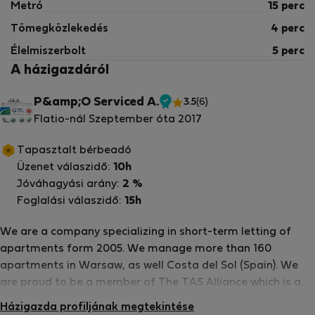
Metró
15 perc
Tömegközlekedés
4 perc
Élelmiszerbolt
5 perc
A házigazdáról
P&amp;O Serviced A.
3.5
(6)
Ellenőrzött
Flatio-nál Szeptember óta 2017
tulajdonos
Tapasztalt bérbeadó
Üzenet válaszidő:
10h
Jóváhagyási arány:
2 %
Foglalási válaszidő:
15h
We are a company specializing in short-term letting of
apartments form 2005. We manage more than 160
apartments in Warsaw, as well Costa del Sol (Spain). We
are proud to be a member of The TAS Alliance which is a
collective of independently owned and operated serviced
Házigazda profiljának megtekintése