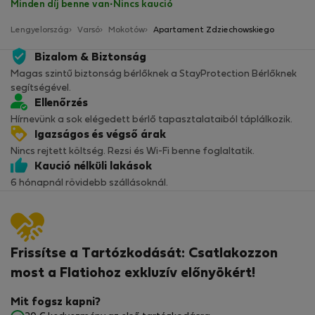
Minden díj benne van
·
Nincs kaució
Lengyelország
Varsó
Mokotów
Apartament Zdziechowskiego
Bizalom & Biztonság
Magas szintű biztonság bérlőknek a StayProtection Bérlőknek
segítségével.
Ellenőrzés
Hírnevünk a sok elégedett bérlő tapasztalataiból táplálkozik.
Igazságos és végső árak
Nincs rejtett költség. Rezsi és Wi-Fi benne foglaltatik.
Kaució nélküli lakások
6 hónapnál rövidebb szállásoknál.
Frissítse a Tartózkodását: Csatlakozzon
most a Flatiohoz exkluzív előnyökért!
Mit fogsz kapni?