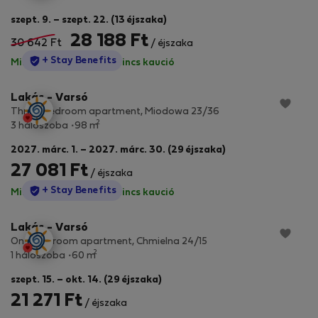
szept. 9. – szept. 22. (13 éjszaka)
28 188 Ft
30 642 Ft
/ éjszaka
StayProtection
+ Stay Benefits
Minden díj benne van
·
Nincs kaució
Lakás - Varsó
Three-bedroom apartment, Miodowa 23/36
2
3 hálószoba
98 m
2027. márc. 1. – 2027. márc. 30. (29 éjszaka)
27 081 Ft
/ éjszaka
StayProtection
+ Stay Benefits
Minden díj benne van
·
Nincs kaució
Lakás - Varsó
One-bedroom apartment, Chmielna 24/15
2
1 hálószoba
60 m
szept. 15. – okt. 14. (29 éjszaka)
21 271 Ft
/ éjszaka