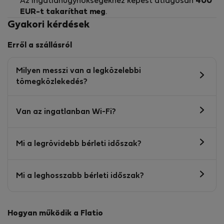
Az ingatlanügynökségekhez képest átlagosan
400
EUR-t
takaríthat meg
.
Gyakori kérdések
Erről a szállásról
Milyen messzi van a legközelebbi
tömegközlekedés?
Van az ingatlanban Wi-Fi?
Mi a legrövidebb bérleti időszak?
Mi a leghosszabb bérleti időszak?
Hogyan működik a Flatio