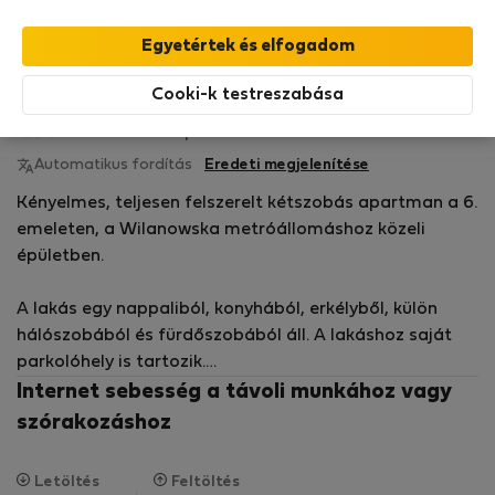
Benefits!
Olvasson bővebben
Bérelhető lakások - Varsó-Mokotów
Cooki-k testreszabása
P&amp;O Serviced A.
Ellenőrzött
Flatio-nál Szeptember óta 2017
tulajdonos
Automatikus fordítás
Eredeti megjelenítése
Kényelmes, teljesen felszerelt kétszobás apartman a 6.
emeleten, a Wilanowska metróállomáshoz közeli
épületben.
A lakás egy nappaliból, konyhából, erkélyből, külön
hálószobából és fürdőszobából áll. A lakáshoz saját
parkolóhely is tartozik.
Internet sebesség a távoli munkához vagy
A közelben számos szolgáltató helyiség, irodaház, Lux
szórakozáshoz
Med és Westfield Mokotow bevásárlóközpont
található. A helyszín jó kommunikációs
Letöltés
Feltöltés