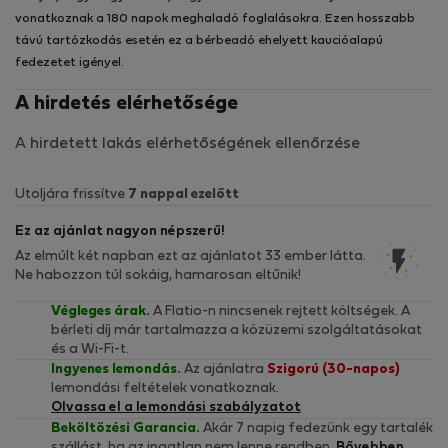
vonatkoznak a 180 napok meghaladó foglalásokra. Ezen hosszabb
távú tartózkodás esetén ez a bérbeadó ehelyett kaucióalapú
fedezetet igényel.
A hirdetés elérhetősége
A hirdetett lakás elérhetőségének ellenőrzése
Utoljára frissítve
7 nappal ezelőtt
Ez az ajánlat nagyon népszerű!
Az elmúlt két napban ezt az ajánlatot 33 ember látta.
Ne habozzon túl sokáig, hamarosan eltűnik!
Végleges árak.
A Flatio-n nincsenek rejtett költségek. A
bérleti díj már tartalmazza a közüzemi szolgáltatásokat
és a Wi-Fi-t.
Ingyenes lemondás.
Az ajánlatra
Szigorú (30-napos)
lemondási feltételek vonatkoznak.
Olvassa el a lemondási szabályzatot
Beköltözési Garancia.
Akár 7 napig fedezünk egy tartalék
szállást, ha az ingatlan nem lenne rendben.
Bővebben