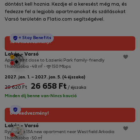
döntést kell hoznia. Kezdje el a keresést még ma, és
fedezze fel a legjobb apartmanokat és szállásokat
Varsó területén a Flatio.com segítségével.
StayProtection
+ Stay Benefits
10% kedvezmény!
Lakás - Varsó
Apartment close to Łazienki Park family-friendly
2
1 hálószoba
48 m
150 Mbps
2027. jan. 1. – 2027. jan. 5. (4 éjszaka)
26 658 Ft
29 620 Ft
/ éjszaka
Minden díj benne van
·
Nincs kaució
StayProtection
8% kedvezmény!
Lakás - Varsó
Rydygiera 13A new apartment near Westfield Arkadia
2
1 hálószoba
50 m