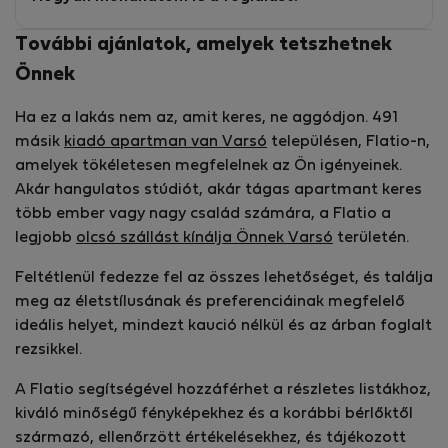
További ajánlatok, amelyek tetszhetnek
Önnek
Ha ez a lakás nem az, amit keres, ne aggódjon. 491
másik
kiadó apartman van Varsó
településen, Flatio-n,
amelyek tökéletesen megfelelnek az Ön igényeinek.
Akár hangulatos stúdiót, akár tágas apartmant keres
több ember vagy nagy család számára, a Flatio a
legjobb
olcsó szállást kínálja Önnek Varsó
területén.
Feltétlenül fedezze fel az összes lehetőséget, és találja
meg az életstílusának és preferenciáinak megfelelő
ideális helyet, mindezt kaució nélkül és az árban foglalt
rezsikkel.
A Flatio segítségével hozzáférhet a részletes listákhoz,
kiváló minőségű fényképekhez és a korábbi bérlőktől
származó, ellenőrzött értékelésekhez, és tájékozott