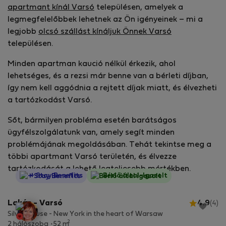
apartmant kínál Varsó
településen, amelyek a
legmegfelelőbbek lehetnek az Ön igényeinek – mi a
legjobb
olcsó szállást kínáljuk Önnek Varsó
településen.
Minden apartman kaució nélkül érkezik, ahol
lehetséges, és a rezsi már benne van a bérleti díjban,
így nem kell aggódnia a rejtett díjak miatt, és élvezheti
a tartózkodást Varsó.
Sőt, bármilyen probléma esetén barátságos
ügyfélszolgálatunk van, amely segít minden
problémájának megoldásában. Tehát tekintse meg a
többi apartmant Varsó területén, és élvezze
tartózkodását a lehető legteljesebb mértékben.
StayProtection
+ Stay Benefits
Bérlő által-Igazolt
Lakás - Varsó
4.9
(4)
Silver House - New York in the heart of Warsaw
2
2 hálószoba
52 m