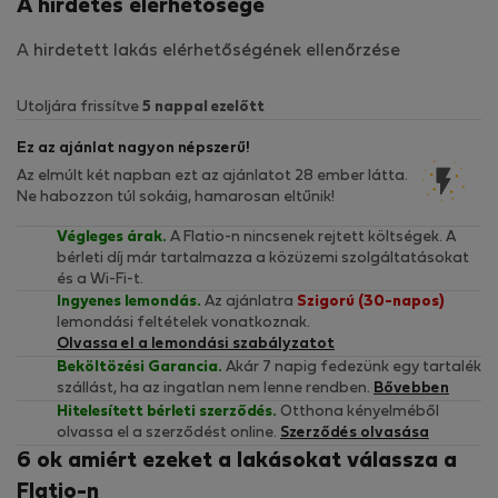
A hirdetés elérhetősége
A hirdetett lakás elérhetőségének ellenőrzése
Utoljára frissítve
5 nappal ezelőtt
Ez az ajánlat nagyon népszerű!
Az elmúlt két napban ezt az ajánlatot 28 ember látta.
Ne habozzon túl sokáig, hamarosan eltűnik!
Végleges árak.
A Flatio-n nincsenek rejtett költségek. A
bérleti díj már tartalmazza a közüzemi szolgáltatásokat
és a Wi-Fi-t.
Ingyenes lemondás.
Az ajánlatra
Szigorú (30-napos)
lemondási feltételek vonatkoznak.
Olvassa el a lemondási szabályzatot
Beköltözési Garancia.
Akár 7 napig fedezünk egy tartalék
szállást, ha az ingatlan nem lenne rendben.
Bővebben
Hitelesített bérleti szerződés.
Otthona kényelméből
olvassa el a szerződést online.
Szerződés olvasása
6 ok amiért ezeket a lakásokat válassza a
Flatio-n