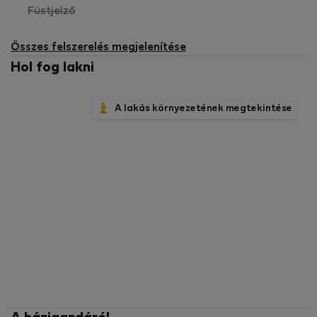
,
Füstjelző
nem
elérhető
Összes felszerelés megjelenítése
Hol fog lakni
A lakás környezetének megtekintése