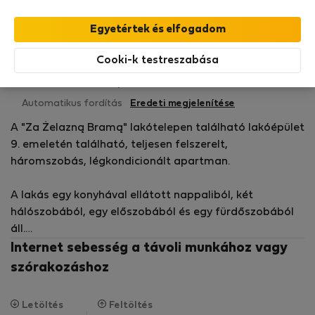
Benefits!
Olvasson bővebben
Bérelhető lakások - Varsó-Wola
Cooki-k testreszabása
P&amp;O Serviced A.
Ellenőrzött
Flatio-nál Szeptember óta 2017
tulajdonos
Automatikus fordítás
Eredeti megjelenítése
A "Za Żelazną Bramą" lakótelepen található lakóépület
9. emeletén található, teljesen felszerelt,
háromszobás, légkondicionált apartman.
A lakás egy konyhával ellátott nappaliból, két
hálószobából, egy előszobából és egy fürdőszobából
áll.
Internet sebesség a távoli munkához vagy
A közelben számos üzlet, szolgáltatóhely és étterem
szórakozáshoz
található, valamint a Varsói Felkelés Múzeuma és a
Hala Mirowska. A helyszín kiváló megközelíthetőséget
Letöltés
Feltöltés
biztosít a város minden irányába - számos busz- és