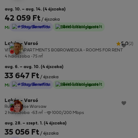
aug. 10. – aug. 14. (4 éjszaka)
42 059 Ft
/ éjszaka
StayProtection
+ Stay Benefits
Bérlő által-Igazolt
Minden díj benne van
·
Nincs kaució
Lakás - Varsó
5.0
(2)
VITALIA APARTMENTS BOBROWIECKA - ROOMS FOR RENT
2
4 hálószoba
75 m
aug. 6. – aug. 10. (4 éjszaka)
33 647 Ft
/ éjszaka
StayProtection
+ Stay Benefits
Bérlő által-Igazolt
Minden díj benne van
·
Nincs kaució
Lakás - Varsó
Ruby House Warsaw
2
2 hálószoba
63 m
1000/200 Mbps
aug. 28. – szept. 1. (4 éjszaka)
35 056 Ft
/ éjszaka