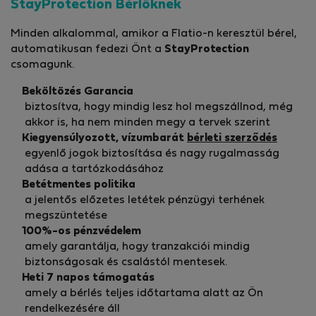
StayProtection Bérlőknek
Minden alkalommal, amikor a Flatio-n keresztül bérel,
automatikusan fedezi Önt a
StayProtection
csomagunk.
Beköltözés Garancia
biztosítva, hogy mindig lesz hol megszállnod, még
akkor is, ha nem minden megy a tervek szerint
Kiegyensúlyozott, vízumbarát
bérleti szerződés
egyenlő jogok biztosítása és nagy rugalmasság
adása a tartózkodásához
Betétmentes politika
a jelentős előzetes letétek pénzügyi terhének
megszüntetése
100%-os pénzvédelem
amely garantálja, hogy tranzakciói mindig
biztonságosak és csalástól mentesek.
Heti 7 napos támogatás
amely a bérlés teljes időtartama alatt az Ön
rendelkezésére áll