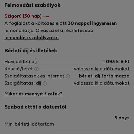
International Property Professionals (AIPP) We have a
Felmondási szabályok
variety of apartments for short term letting that are
located in the Warsaw city center, from comfortable and
Szigorú (30 nap)
cosy ones to luxurious apartments of the highest standard.
A foglalást a költözés előtt
30 nappal ingyenesen
Our selection offers a wide range of accommodation,
lemondhatja. Olvassa el a részletesebb
from compact and comfortable standard (**) and
lemondási szabályzatot
.
standard plus (***) apartments to luxury (****) apartments
of the highest quality. This allows us to offer
Bérletí díj és illetékek
accommodation that best suits your needs and your
Havi bérleti dÍj
1 093 518
Ft
budget for each trip. Our aim is to make you feel at home
Kaució/letét
válassza ki a dátumokat
on your travels. We ensure that the apartments are safe
Szolgáltatások és internet
bérleti díj tartalmazza
and clean, meet European standards of comfort and
Szolgáltatási díj
válassza ki a dátumokat
amenity, and are completely ready for you on your arrival.
Mikor és mennyit fizetek?
Szabad ettől a dátumtól
5 days
Min. bérleti időtartam