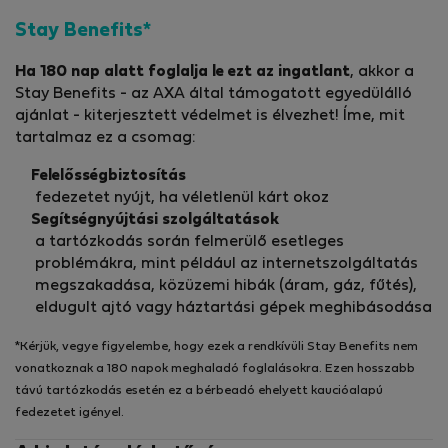
Stay Benefits*
Ha 180 nap alatt foglalja le ezt az ingatlant
, akkor a
Stay Benefits - az AXA által támogatott egyedülálló
ajánlat - kiterjesztett védelmet is élvezhet! Íme, mit
tartalmaz ez a csomag:
Felelősségbiztosítás
fedezetet nyújt, ha véletlenül kárt okoz
Segítségnyújtási szolgáltatások
a tartózkodás során felmerülő esetleges
problémákra, mint például az internetszolgáltatás
megszakadása, közüzemi hibák (áram, gáz, fűtés),
eldugult ajtó vagy háztartási gépek meghibásodása
*Kérjük, vegye figyelembe, hogy ezek a rendkívüli Stay Benefits nem
vonatkoznak a 180 napok meghaladó foglalásokra. Ezen hosszabb
távú tartózkodás esetén ez a bérbeadó ehelyett kaucióalapú
fedezetet igényel.