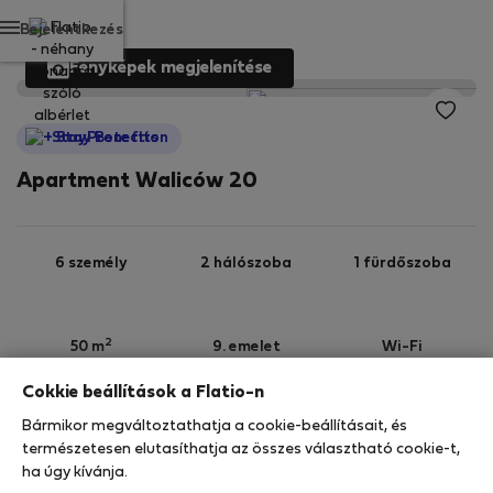
Bejelentkezés
Fényképek megjelenítése
StayProtection
Apartment Waliców 20
6 személy
2 hálószoba
1 fürdőszoba
2
50 m
9. emelet
Wi-Fi
Cokkie beállítások a Flatio-n
StayProtection
Stay Benefits
Bármikor megváltoztathatja a cookie-beállításait, és
Az ebben az ingatlanban való tartózkodását a
természetesen elutasíthatja az összes választható cookie-t,
StayProtection
csomagunk fedezi, a
180 napnál
ha úgy kívánja.
rövidebb idő
re szóló minden foglalás része a Stay