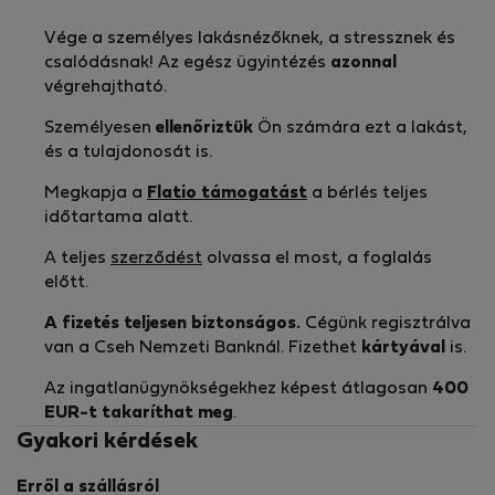
Vége a személyes lakásnézőknek, a stressznek és
csalódásnak! Az egész ügyintézés
azonnal
végrehajtható.
Személyesen
ellenőriztük
Ön számára ezt a lakást,
és a tulajdonosát is.
Megkapja a
Flatio támogatást
a bérlés teljes
időtartama alatt.
A teljes
szerződést
olvassa el most, a foglalás
előtt.
A fizetés teljesen biztonságos.
Cégünk regisztrálva
van a Cseh Nemzeti Banknál. Fizethet
kártyával
is.
Az ingatlanügynökségekhez képest átlagosan
400
EUR-t
takaríthat meg
.
Gyakori kérdések
Erről a szállásról