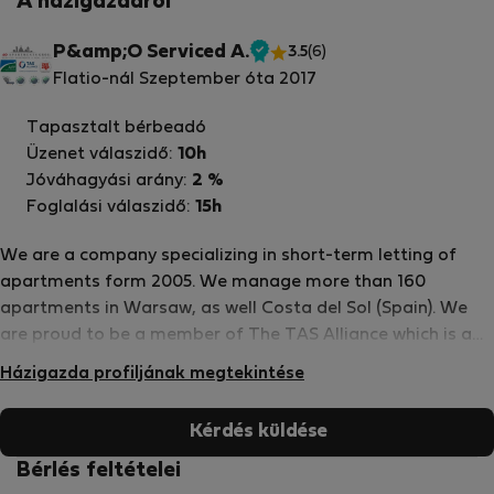
A házigazdáról
P&amp;O Serviced A.
3.5
(6)
Ellenőrzött
Flatio-nál Szeptember óta 2017
tulajdonos
Tapasztalt bérbeadó
Üzenet válaszidő:
10h
Jóváhagyási arány:
2 %
Foglalási válaszidő:
15h
We are a company specializing in short-term letting of
apartments form 2005. We manage more than 160
apartments in Warsaw, as well Costa del Sol (Spain). We
are proud to be a member of The TAS Alliance which is a
collective of independently owned and operated serviced
Házigazda profiljának megtekintése
apartment providers across the globe and are united
under a single representation, distribution, sales and
Kérdés küldése
marketing strategy, all powered by a common technology
platform. We are proud members of the Association of
Bérlés feltételei