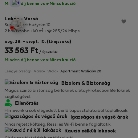
StayProtection
Minden díj benne van
·
Nincs kaució
Lakás - Varsó
SuperApart Łużycka 10
2
2 hálószoba
40 m
265/24 Mbps
aug. 28. – szept. 10. (13 éjszaka)
33 563 Ft
/ éjszaka
Minden díj benne van
·
Nincs kaució
Lengyelország
Varsó
Wola
Apartment Waliców 20
Bizalom & Biztonság
Magas szintű biztonság bérlőknek a StayProtection Bérlőknek
segítségével.
Ellenőrzés
Hírnevünk a sok elégedett bérlő tapasztalataiból táplálkozik.
Igazságos és végső árak
Nincs rejtett költség. Rezsi és Wi-Fi benne foglaltatik.
Kaució nélküli lakások