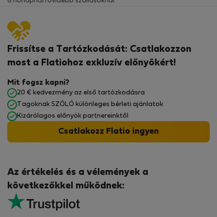
6 hónapnál rövidebb szállásoknál.
Frissítse a Tartózkodását: Csatlakozzon
most a Flatiohoz exkluzív előnyökért!
Mit fogsz kapni?
20 € kedvezmény az első tartózkodásra
Tagoknak SZÓLÓ különleges bérleti ajánlatok
Kizárólagos előnyök partnereinktől
Csatlakozz Flatio ingyen
Az értékelés és a vélemények a
következőkkel működnek: