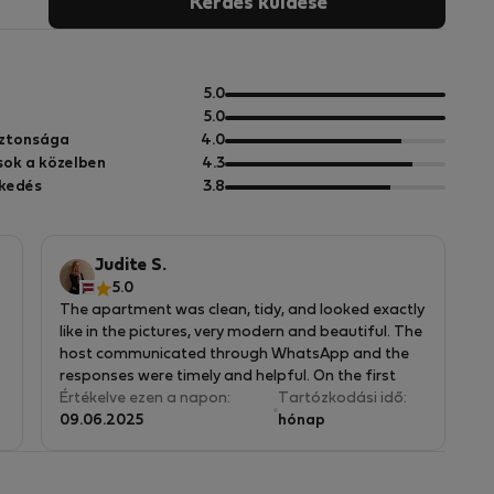
Kérdés küldése
5
5.0
pontból
5
5.0
pontból
5
iztonsága
4.0
pontból
5
sok a közelben
4.3
pontból
5
kedés
3.8
pontból
Judite S.
5.0
The apartment was clean, tidy, and looked exactly
like in the pictures, very modern and beautiful. The
host communicated through WhatsApp and the
responses were timely and helpful. On the first
floor there is a cafe where you can always get a
Értékelve ezen a napon:
Tartózkodási idő:
nice lunch or dinner and pastries. Overall I really
09.06.2025
hónap
enjoyed my stay there and would definitely stay
there again!