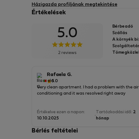
Házigazda profiljának megtekintése
Értékelések
Bérbeadó
5.0
Szállás
A környék b
Szolgáltatá
Tömegközle
2 reviews
Rafaela G.
5.0
Very clean apartment. I had a problem with the air
conditioning and it was resolved right away
Értékelve ezen a napon:
Tartózkodási idő:
2
10.10.2025
hónap
Bérlés feltételei