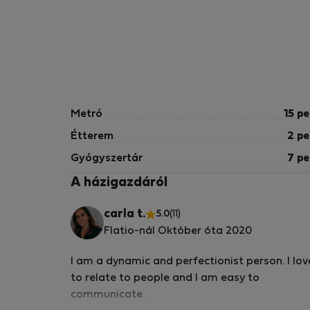
Metró
15 pe
Étterem
2 pe
Gyógyszertár
7 pe
A házigazdáról
carla t.
5.0
(11)
Flatio-nál Október óta 2020
I am a dynamic and perfectionist person. I lov
to relate to people and I am easy to
communicate.