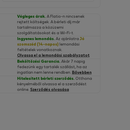
Végleges árak.
A Flatio-n nincsenek
rejtett költségek. A bérleti díj már
tartalmazza a közüzemi
szolgáltatásokat és a Wi-Fi-t.
Ingyenes lemondás.
Az ajánlatra
Jó
szomszéd (14-napos)
lemondási
feltételek vonatkoznak.
Olvassa el a lemondási szabályzatot
Beköltözési Garancia.
Akár 7 napig
fedezünk egy tartalék szállást, ha az
ingatlan nem lenne rendben.
Bővebben
Hitelesített bérleti szerződés.
Otthona
kényelméből olvassa el a szerződést
online.
Szerződés olvasása