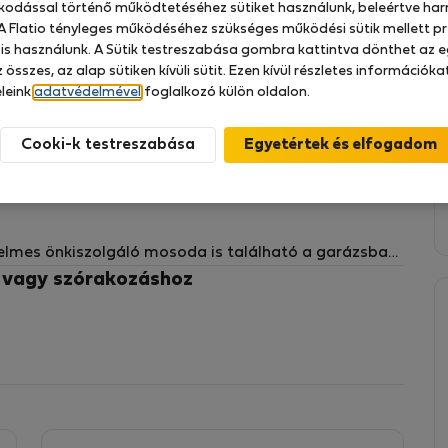
zkodással történő működtetéséhez sütiket használunk, beleértve har
 A Flatio tényleges működéséhez szükséges működési sütik mellett pr
 is használunk. A Sütik testreszabása gombra kattintva dönthet az e
 összes, az alap sütiken kívüli sütit. Ezen kívül részletes információk
leink
adatvédelmével
foglalkozó külön oldalon.
, amely egy nemrégiben épült épület 2. emeletén
Cooki-k testreszabása
yérpirítót, vízforralót, botmixert, mosogatógépet és
, akik kényelmet és praktikumot keresnek,
elmes önkiszolgáló mosoda is található a garázsban.
erre található stúdiót zöld területek, edzőterem,
z vagy szórakozáshoz
központ veszi körül.
tedd ideiglenes otthonoddá! További információért
jszakára Porto városa 3€/fő/éjszaka idegenforgalmi