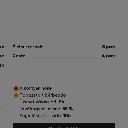
rc
Élelmiszerbolt
8 perc
rc
Posta
4 perc
rc
A környék hőse
Tapasztalt bérbeadó
Üzenet válaszidő:
8h
e
Jóváhagyási arány:
85 %
Foglalási válaszidő:
10h