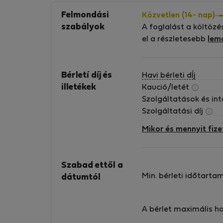
Felmondási
Közvetlen (14- nap)
szabályok
A foglalást a költözé
el a részletesebb
lem
Bérletí díj és
Havi bérleti dÍj
illetékek
Kaució/letét
Szolgáltatások és in
Szolgáltatási díj
Mikor és mennyit fize
Szabad ettől a
Min. bérleti időtarta
dátumtól
A bérlet maximális h