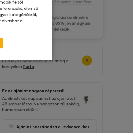
Kötelezettség nélkül, egyelőre semmit sem fizet
madik féltől
eferenciális, elemző
gyes kategóriákról,
carla t. általában a foglalási kérelmekre
at olvashat a
10 óra belül válaszol
és
85% jóváhagyási
aránnyal rendelkezik
.
Nagyszerű ár!
$
Ez a lakás olcsóbb mint az átlag a
környéken
Porto
.
Ez az ajánlat nagyon népszerű!
Az elmúlt két napban ezt az ajánlatot
48 ember látta. Ne habozzon túl sokáig,
hamarosan eltűnik!
Ajánlat hozzáadása a kedvencekhez