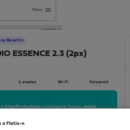
Menü
tay Benefits
IO ESSENCE 2.3 (2px)
2. emelet
Wi-Fi
Felszerelt
n a
StayProtection
csomagunk fedezi,
amely
vebben
k a Flatio-n