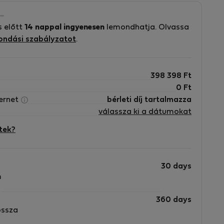
s előtt
14 nappal ingyenesen
lemondhatja. Olvassa
ondási szabályzatot
.
398 398
Ft
0
Ft
ternet
bérleti díj tartalmazza
válassza ki a dátumokat
tek?
30 days
m
360 days
ossza