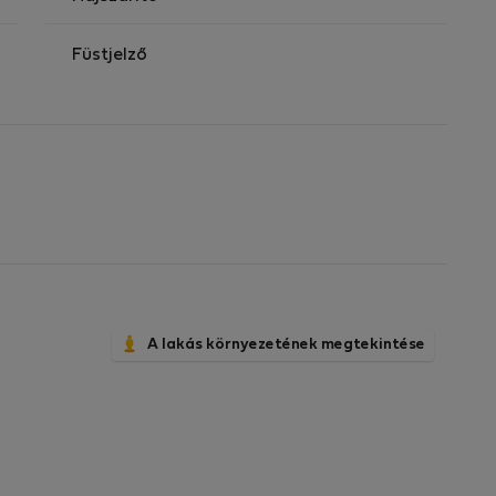
Füstjelző
A lakás környezetének megtekintése