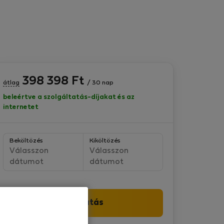
398 398
Ft
átlag
/ 30 nap
beleértve a szolgáltatás-díjakat és az
internetet
Beköltözés
Kiköltözés
Válasszon
Válasszon
dátumot
dátumot
Folytatás