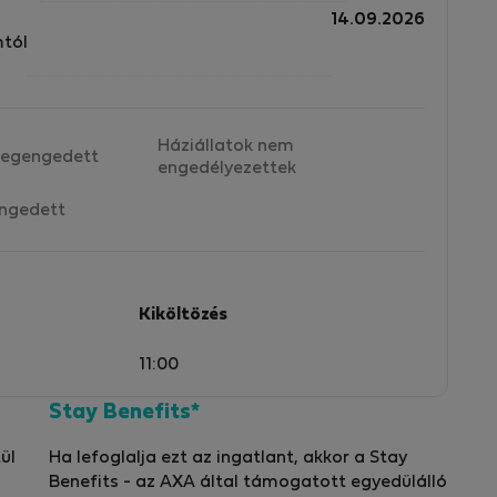
14.09.2026
mtól
Háziállatok nem
egengedett
engedélyezettek
ngedett
Kiköltözés
11:00
Stay Benefits*
ül
Ha lefoglalja ezt az ingatlant, akkor a Stay
Benefits - az AXA által támogatott egyedülálló