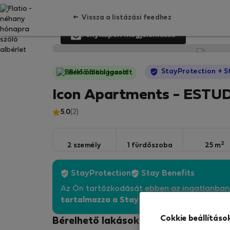
Vissza a listázási feedhez
Fényképek megjelenítése
StayProtection
+ S
Bérlő által igazolt
Icon Apartments - ESTUD
5.0
(2)
2
2 személy
1 fürdőszoba
25 m
StayProtection
Stay Benefits
Az Ön tartózkodását ebben az ingatlanba
tartalmazza a Stay Benefits csomagot
!
Bő
Cokkie beállításo
Bérelhető lakások - Porto