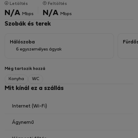
Letöltés
Feltöltés
N/A
N/A
Mbps
Mbps
Szobák és terek
Hálószoba
Fürdő
6 egyszemélyes ágyak
Még tartozik hozzá
Konyha
WC
Mit kínál ez a szállás
Internet (Wi-Fi)
Ágynemű