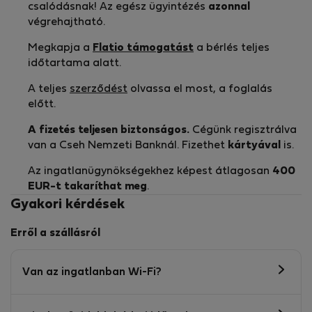
csalódásnak! Az egész ügyintézés
azonnal
végrehajtható.
Megkapja a
Flatio támogatást
a bérlés teljes
időtartama alatt.
A teljes
szerződést
olvassa el most, a foglalás
előtt.
A fizetés teljesen biztonságos.
Cégünk regisztrálva
van a Cseh Nemzeti Banknál. Fizethet
kártyával
is.
Az ingatlanügynökségekhez képest átlagosan
400
EUR-t
takaríthat meg
.
Gyakori kérdések
Erről a szállásról
Van az ingatlanban Wi-Fi?