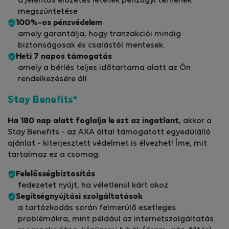
a jelentős előzetes letétek pénzügyi terhének
megszüntetése
100%-os pénzvédelem
amely garantálja, hogy tranzakciói mindig
biztonságosak és csalástól mentesek.
Heti 7 napos támogatás
amely a bérlés teljes időtartama alatt az Ön
rendelkezésére áll
Stay Benefits*
Ha 180 nap alatt foglalja le ezt az ingatlant
, akkor a
Stay Benefits - az AXA által támogatott egyedülálló
ajánlat - kiterjesztett védelmet is élvezhet! Íme, mit
tartalmaz ez a csomag:
Felelősségbiztosítás
fedezetet nyújt, ha véletlenül kárt okoz
Segítségnyújtási szolgáltatások
a tartózkodás során felmerülő esetleges
problémákra, mint például az internetszolgáltatás