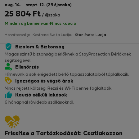
aug. 14. – szept. 12. (29 éjszaka)
25 804 Ft
/ éjszaka
Minden díj benne van
·
Nincs kaució
Horvátország
Kostrena Sveta Lucija
Stan Sveta Lucija
Bizalom & Biztonság
Magas szintű biztonság bérlőknek a StayProtection Bérlőknek
segítségével.
Ellenőrzés
Hírnevünk a sok elégedett bérlő tapasztalataiból táplálkozik.
Igazságos és végső árak
Nincs rejtett költség. Rezsi és Wi-Fi benne foglaltatik.
Kaució nélküli lakások
6 hónapnál rövidebb szállásoknál.
Frissítse a Tartózkodását: Csatlakozzon