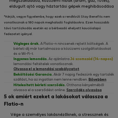
megszakadása, közüzemi hibák (áram, gáz, fűtés),
eldugult ajtó vagy háztartási gépek meghibásodása
*Kérjük, vegye figyelembe, hogy ezek a rendkívüli Stay Benefits nem
vonatkoznak a 180 napok meghaladó foglalásokra. Ezen hosszabb
távú tartózkodás esetén ez a bérbeadó ehelyett kaucióalapú
fedezetet igényel.
Végleges árak.
A Flatio-n nincsenek rejtett költségek. A
bérleti díj már tartalmazza a közüzemi szolgáltatásokat
és a Wi-Fi-t.
Ingyenes lemondás.
Az ajánlatra
Jó szomszéd (14-napos)
lemondási feltételek vonatkoznak.
Olvassa el a lemondási szabályzatot
Beköltözési Garancia.
Akár 7 napig fedezünk egy tartalék
szállást, ha az ingatlan nem lenne rendben.
Bővebben
Hitelesített bérleti szerződés.
Otthona kényelméből
olvassa el a szerződést online.
Szerződés olvasása
5 ok amiért ezeket a lakásokat válassza a
Flatio-n
Vége a személyes lakásnézőknek, a stressznek és