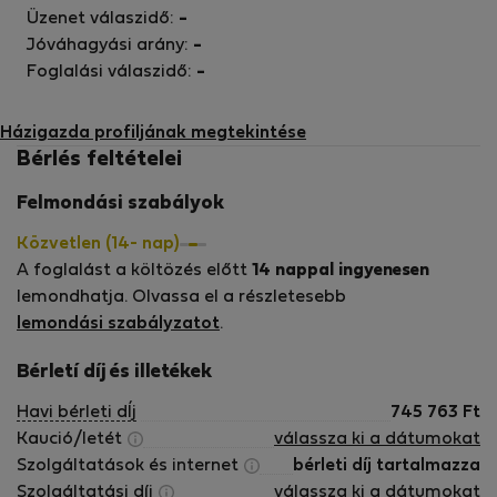
Üzenet válaszidő:
-
Jóváhagyási arány:
-
Foglalási válaszidő:
-
Házigazda profiljának megtekintése
Bérlés feltételei
Felmondási szabályok
Közvetlen (14- nap)
A foglalást a költözés előtt
14 nappal ingyenesen
lemondhatja. Olvassa el a részletesebb
lemondási szabályzatot
.
Bérletí díj és illetékek
Havi bérleti dÍj
745 763
Ft
Kaució/letét
válassza ki a dátumokat
Szolgáltatások és internet
bérleti díj tartalmazza
Szolgáltatási díj
válassza ki a dátumokat