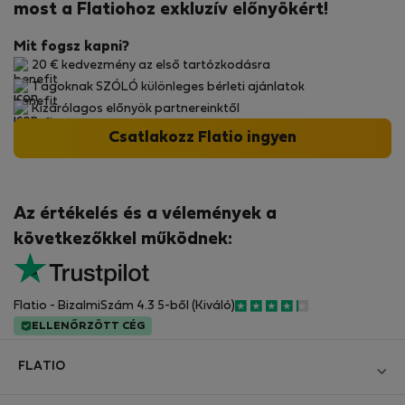
most a Flatiohoz exkluzív előnyökért!
Mit fogsz kapni?
20 € kedvezmény az első tartózkodásra
Tagoknak SZÓLÓ különleges bérleti ajánlatok
Kizárólagos előnyök partnereinktől
Csatlakozz Flatio ingyen
Az értékelés és a vélemények a
következőkkel működnek:
Flatio - BizalmiSzám 4.3 5-ből (Kiváló)
ELLENŐRZÖTT CÉG
FLATIO