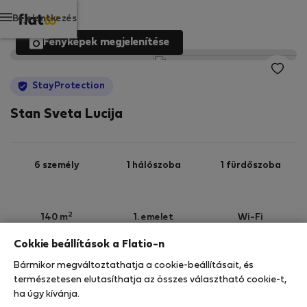
Bejelentkezés
Fényképek megjelenítése
StayProtection
Stan Sveta Lucija
6 személy
1 hálószoba
1 fürdőszoba
2
140 m
1. emelet
Wi-Fi
Cokkie beállítások a Flatio-n
StayProtection
Stay Benefits
Bármikor megváltoztathatja a cookie-beállításait, és
Az ebben az ingatlanban való tartózkodását a
természetesen elutasíthatja az összes választható cookie-t,
StayProtection
csomagunk fedezi, a
180 napnál
ha úgy kívánja.
rövidebb idő
re szóló minden foglalás része a Stay