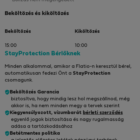
Beköltözés és kiköltözés
Beköltözés
Kiköltözés
15:00
10:00
StayProtection Bérlőknek
Minden alkalommal, amikor a Flatio-n keresztül bérel,
automatikusan fedezi Önt a
StayProtection
csomagunk.
Beköltözés Garancia
biztosítva, hogy mindig lesz hol megszállnod, még
akkor is, ha nem minden megy a tervek szerint
Kiegyensúlyozott, vízumbarát
bérleti szerződés
egyenlő jogok biztosítása és nagy rugalmasság
adása a tartózkodásához
Betétmentes politika