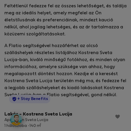
Feltétlenül fedezze fel az összes lehetőséget, és találja
meg az ideális helyet, amely megfelel az Ön
életstílusának és preferenciáinak, mindezt kaució
nélkül, ahol jogilag lehetséges, és az ár tartalmazza a
közüzemi szolgáltatásokat.
A Flatio segítségével hozzáférhet az olcsó
szálláshelyek részletes listájához Kostrena Sveta
Lucija-ban, kiváló minőségű fotókhoz, és minden olyan
információhoz, amelyre szüksége van ahhoz, hogy
megalapozott döntést hozzon. Kezdje el a keresést
Kostrena Sveta Lucija területén még ma, és fedezze fel
a legjobb szálláshelyeket és kiadó lakásokat Kostrena
Sveta Lucija-ban a Flatio segítségével, gond nélkül.
StayProtection
+ Stay Benefits
Lakás - Kostrena Sveta Lucija
Apartman Sveta Lucija
2
1 hálószoba
140 m