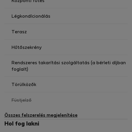
Központi fűtés
Légkondícionálás
Terasz
Hűtőszekrény
Rendszeres takarítási szolgáltatás (a bérleti díjban
foglalt)
Törülközők
,
Füstjelző
nem
elérhető
Összes felszerelés megjelenítése
Hol fog lakni