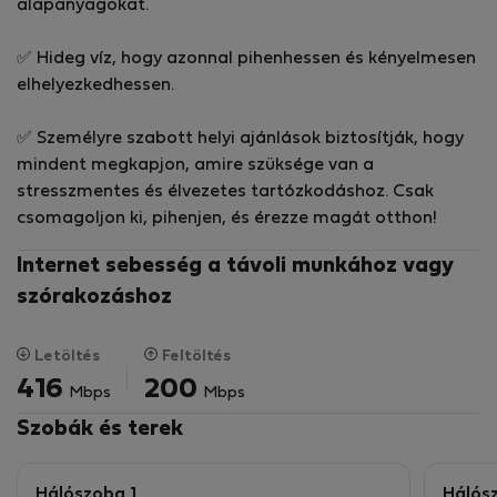
alapanyagokat.
hozzáférés
✅ Nagy sebességű Wi-Fi (akár 2,5 Gbps) - ideális
✅ Hideg víz, hogy azonnal pihenhessen és kényelmesen
távmunkához
elhelyezkedhessen.
✅ Légkondicionált kényelem - maradjon hűvös egész
évben
✅ Személyre szabott helyi ajánlások biztosítják, hogy
✅ Két hangulatos hálószoba - mindegyikben tágas
mindent megkapjon, amire szüksége van a
íróasztal, monitor, HDMI-kábel és kényelmes szék a
stresszmentes és élvezetes tartózkodáshoz. Csak
produktív távmunkához
csomagoljon ki, pihenjen, és érezze magát otthon!
✅ Teljesen felszerelt konyha - indukciós tűzhely,
mosogatógép, kávéfőző, sütő és még sok minden más
Internet sebesség a távoli munkához vagy
✅ Világos élettér - kényelmes kanapé, TV és modern
szórakozáshoz
dekoráció
✅ Tágas fürdőszoba - nagy zuhanyzó, bidé, hajszárító,
vasaló és mosógép
Letöltés
Feltöltés
✅ Saját veranda - lazítson a saját szabadtéri térben
416
200
Mbps
Mbps
✅ Saját parkoló a társasházban - biztonságos és
Szobák és terek
kényelmes
📍 Kiváló elhelyezkedés:
Hálószoba 1
Hálós