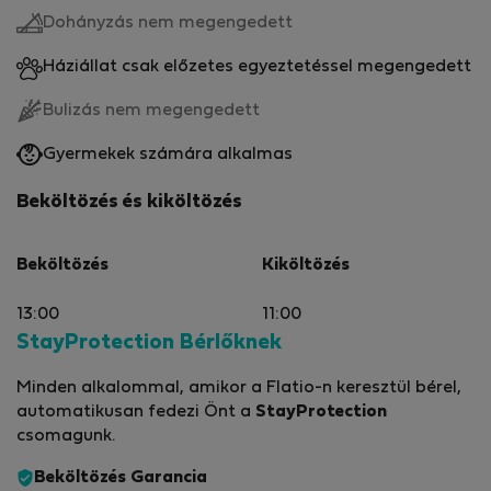
Dohányzás nem megengedett
Háziállat csak előzetes egyeztetéssel megengedett
Bulizás nem megengedett
Gyermekek számára alkalmas
Beköltözés és kiköltözés
Beköltözés
Kiköltözés
13:00
11:00
StayProtection Bérlőknek
Minden alkalommal, amikor a Flatio-n keresztül bérel,
automatikusan fedezi Önt a
StayProtection
csomagunk.
Beköltözés Garancia