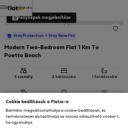
Bejelentkezés
Fényképek megjelenítése
StayProtection
+ Stay Benefits
Modern Two-Bedroom Flat 1 Km To
Poetto Beach
5 személy
2 hálószoba
1 fürdőszoba
2
65 m
Földszint
Wi-Fi
Cokkie beállítások a Flatio-n
Bármikor megváltoztathatja a cookie-beállításait, és
StayProtection
Stay Benefits
természetesen elutasíthatja az összes választható cookie-t,
ha úgy kívánja.
Az Ön tartózkodását ebben az ingatlanban a