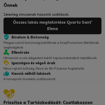
Önnek
Jelenleg nincsenek hasonló szállások.
Összes lakás megtekintése Quartu Sant’
Elena
Bizalom & Biztonság
Magas szintű biztonság bérlőknek a StayProtection Bérlőknek
segítségével.
Ellenőrzés
Hírnevünk a sok elégedett bérlő tapasztalataiból táplálkozik.
Igazságos és végső árak
Nincs rejtett költség. Rezsi és Wi-Fi benne foglaltatik.
Kaució nélküli lakások
6 hónapnál rövidebb szállásoknál.
Frissítse a Tartózkodását: Csatlakozzon