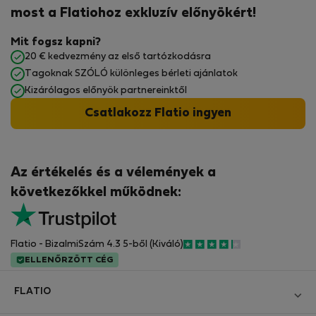
most a Flatiohoz exkluzív előnyökért!
Mit fogsz kapni?
20 € kedvezmény az első tartózkodásra
Tagoknak SZÓLÓ különleges bérleti ajánlatok
Kizárólagos előnyök partnereinktől
Csatlakozz Flatio ingyen
Az értékelés és a vélemények a
következőkkel működnek:
Flatio - BizalmiSzám 4.3 5-ből (Kiváló)
ELLENŐRZÖTT CÉG
FLATIO