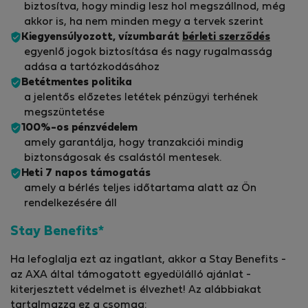
biztosítva, hogy mindig lesz hol megszállnod, még
akkor is, ha nem minden megy a tervek szerint
Kiegyensúlyozott, vízumbarát
bérleti szerződés
egyenlő jogok biztosítása és nagy rugalmasság
adása a tartózkodásához
Betétmentes politika
a jelentős előzetes letétek pénzügyi terhének
megszüntetése
100%-os pénzvédelem
amely garantálja, hogy tranzakciói mindig
biztonságosak és csalástól mentesek.
Heti 7 napos támogatás
amely a bérlés teljes időtartama alatt az Ön
rendelkezésére áll
Stay Benefits*
Ha lefoglalja ezt az ingatlant, akkor a Stay Benefits -
az AXA által támogatott egyedülálló ajánlat -
kiterjesztett védelmet is élvezhet! Az alábbiakat
tartalmazza ez a csomag: