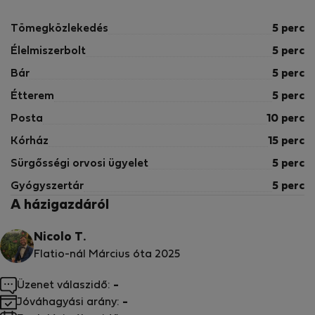
Tömegközlekedés
5 perc
Élelmiszerbolt
5 perc
Bár
5 perc
Étterem
5 perc
Posta
10 perc
Kórház
15 perc
Sürgősségi orvosi ügyelet
5 perc
Gyógyszertár
5 perc
A házigazdáról
Nicolo T.
Flatio-nál Március óta 2025
Üzenet válaszidő:
-
Jóváhagyási arány:
-