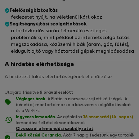
Felelősségbiztosítás
fedezetet nyújt, ha véletlenül kárt okoz
Segítségnyújtási szolgáltatások
a tartózkodás során felmerülő esetleges
problémákra, mint például az internetszolgáltatás
megszakadása, közüzemi hibák (áram, gáz, fűtés),
eldugult ajtó vagy háztartási gépek meghibásodása
A hirdetés elérhetősége
A hirdetett lakás elérhetőségének ellenőrzése
Utoljára frissítve
9 órával ezelőtt
Végleges árak.
A Flatio-n nincsenek rejtett költségek. A
bérleti díj már tartalmazza a közüzemi szolgáltatásokat
és a Wi-Fi-t.
Ingyenes lemondás.
Az ajánlatra
Jó szomszéd (14-napos)
lemondási feltételek vonatkoznak.
Olvassa el a lemondási szabályzatot
Beköltözési Garancia.
Akár 7 napig fedezünk egy tartalék