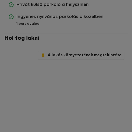
Privát külső parkoló a helyszínen
Ingyenes nyilvános parkolás a közelben
1 perc gyalog
Hol fog lakni
A lakás környezetének megtekintése