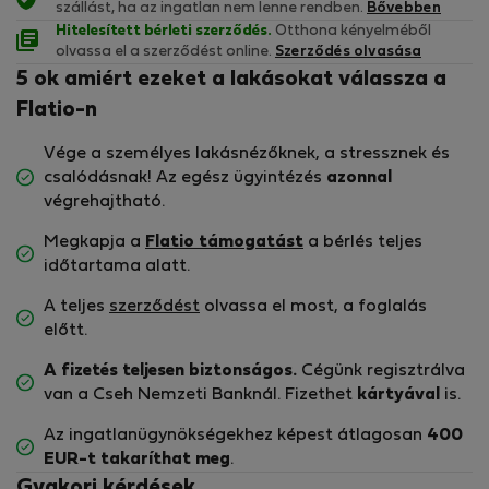
szállást, ha az ingatlan nem lenne rendben.
Bővebben
Hitelesített bérleti szerződés.
Otthona kényelméből
olvassa el a szerződést online.
Szerződés olvasása
5 ok amiért ezeket a lakásokat válassza a
Flatio-n
Vége a személyes lakásnézőknek, a stressznek és
csalódásnak! Az egész ügyintézés
azonnal
végrehajtható.
Megkapja a
Flatio támogatást
a bérlés teljes
időtartama alatt.
A teljes
szerződést
olvassa el most, a foglalás
előtt.
A fizetés teljesen biztonságos.
Cégünk regisztrálva
van a Cseh Nemzeti Banknál. Fizethet
kártyával
is.
Az ingatlanügynökségekhez képest átlagosan
400
EUR-t
takaríthat meg
.
Gyakori kérdések