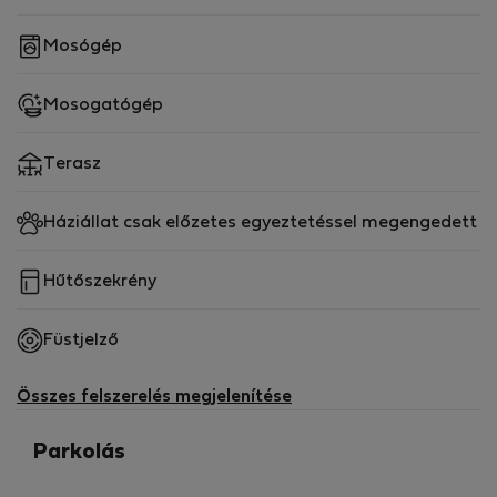
Mosógép
Mosogatógép
Terasz
Háziállat csak előzetes egyeztetéssel megengedett
Hűtőszekrény
Füstjelző
Összes felszerelés megjelenítése
Parkolás