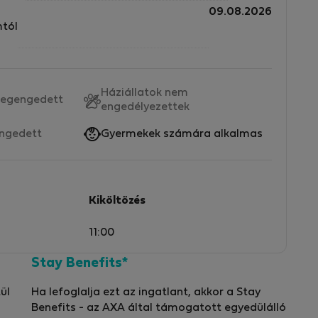
09.08.2026
mtól
Háziállatok nem
egengedett
engedélyezettek
ngedett
Gyermekek számára alkalmas
Kiköltözés
11:00
Stay Benefits*
ül
Ha lefoglalja ezt az ingatlant, akkor a Stay
Benefits - az AXA által támogatott egyedülálló