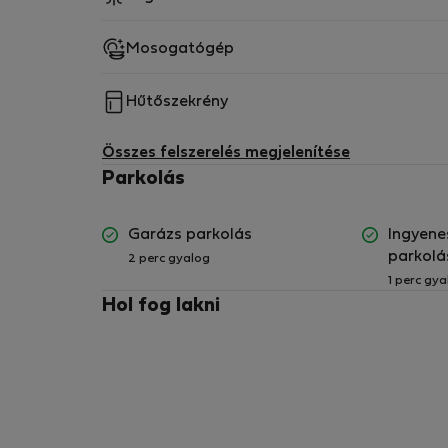
Mosogatógép
Hűtőszekrény
Összes felszerelés megjelenítése
Parkolás
Garázs parkolás
Ingyene
parkolá
2 perc gyalog
1 perc gya
Hol fog lakni