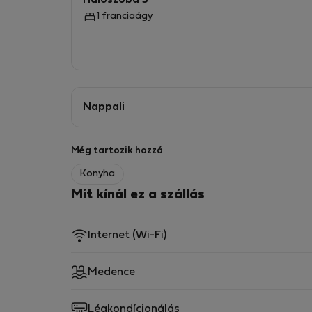
Hálószoba 3
1 franciaágy
Nappali
Még tartozik hozzá
Konyha
Mit kínál ez a szállás
Internet (Wi-Fi)
Medence
Légkondícionálás