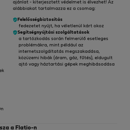
ajánlat - kiterjesztett védelmet is élvezhet! Az
alábbiakat tartalmazza ez a csomag:
Felelősségbiztosítás
fedezetet nyújt, ha véletlenül kárt okoz
Segítségnyújtási szolgáltatások
a tartózkodás során felmerülő esetleges
problémákra, mint például az
internetszolgáltatás megszakadása,
közüzemi hibák (áram, gáz, fűtés), eldugult
ajtó vagy háztartási gépek meghibásodása
ek
Ön
sza a Flatio-n