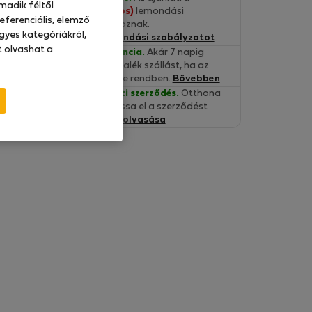
madik féltől
Szigorú (30-napos)
lemondási
eferenciális, elemző
feltételek vonatkoznak.
gyes kategóriákról,
Olvassa el a lemondási szabályzatot
at olvashat a
Beköltözési Garancia.
Akár 7 napig
fedezünk egy tartalék szállást, ha az
ingatlan nem lenne rendben.
Bővebben
Hitelesített bérleti szerződés.
Otthona
kényelméből olvassa el a szerződést
online.
Szerződés olvasása