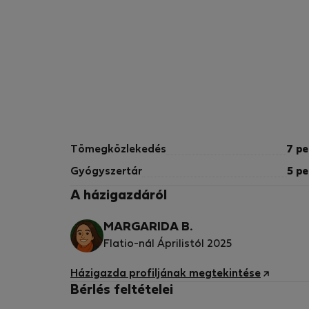
Tömegközlekedés
7 pe
Gyógyszertár
5 pe
A házigazdáról
MARGARIDA B.
Flatio-nál Áprilistól 2025
Házigazda profiljának megtekintése
Hello, my name is Margarida. Please feel free
Bérlés feltételei
to reach out if you have any questions or
concerns.