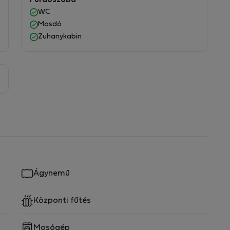
Fürdőszoba
WC
Mosdó
Zuhanykabin
Ágynemű
Központi fűtés
Mosógép