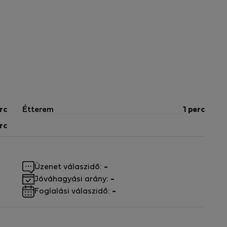
rc
Étterem
1 perc
rc
Üzenet válaszidő:
-
Jóváhagyási arány:
-
Foglalási válaszidő:
-