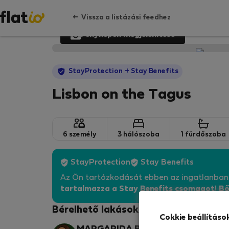
Vissza a listázási feedhez
Fényképek megjelenítése
StayProtection
+ Stay Benefits
Lisbon on the Tagus
6 személy
3 hálószoba
1 fürdőszoba
StayProtection
Stay Benefits
Az Ön tartózkodását ebben az ingatlanba
tartalmazza a Stay Benefits csomagot
!
Bő
Bérelhető lakások - Algés
Cokkie beállításo