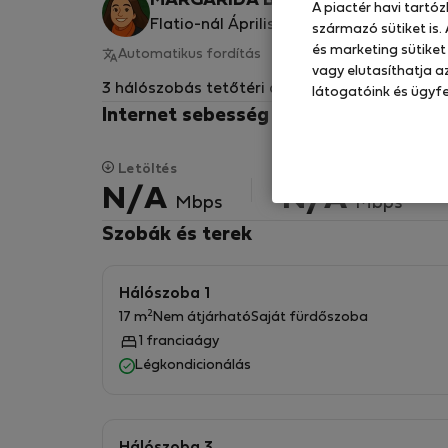
MARGARIDA B.
A piactér havi tartó
Flatio-nál Áprilistól 2025
származó sütiket is.
és marketing sütiket
Automatikus fordítás
Eredeti megjelenítése
vagy elutasíthatja az
3 hálószobás tetőtéri apartman társasházba
látogatóink és ügyfe
Internet sebesség a távoli munkáho
Letöltés
Feltöltés
N/A
N/A
Mbps
Mbps
Szobák és terek
Hálószoba 1
2
17 m
Nem átjárható
Saját fürdőszoba
1 franciaágy
Légkondicionálás