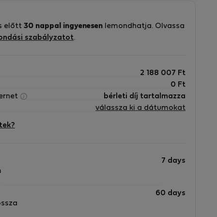
s előtt
30 nappal ingyenesen
lemondhatja. Olvassa
ondási szabályzatot
.
2 188 007
Ft
0
Ft
ternet
bérleti díj tartalmazza
válassza ki a dátumokat
tek?
7 days
m
60 days
ossza