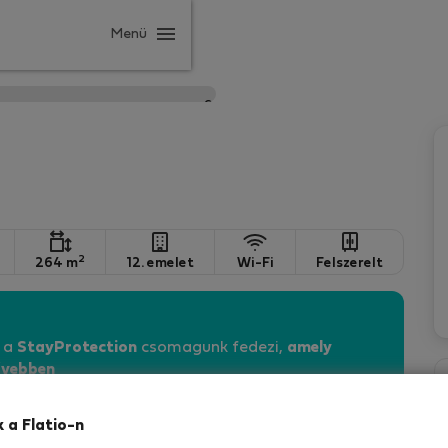
Menü
2
264 m
12. emelet
Wi-Fi
Felszerelt
n a
StayProtection
csomagunk fedezi,
amely
vebben
k a Flatio-n