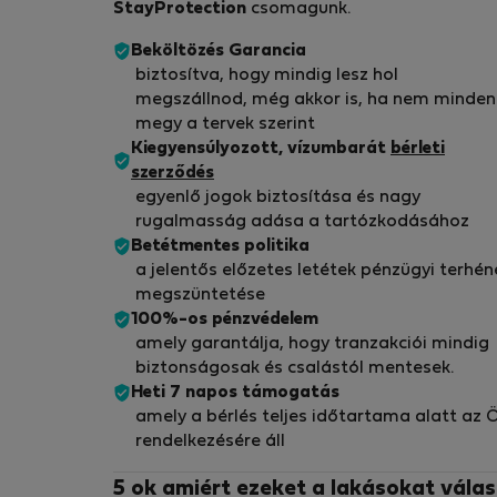
StayProtection
csomagunk.
Beköltözés Garancia
biztosítva, hogy mindig lesz hol
megszállnod, még akkor is, ha nem minden
megy a tervek szerint
Kiegyensúlyozott, vízumbarát
bérleti
szerződés
egyenlő jogok biztosítása és nagy
rugalmasság adása a tartózkodásához
Betétmentes politika
a jelentős előzetes letétek pénzügyi terhén
megszüntetése
100%-os pénzvédelem
amely garantálja, hogy tranzakciói mindig
biztonságosak és csalástól mentesek.
Heti 7 napos támogatás
amely a bérlés teljes időtartama alatt az 
rendelkezésére áll
5 ok amiért ezeket a lakásokat válas