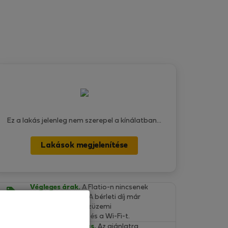
Ez a lakás jelenleg nem szerepel a kínálatban...
Lakások megjelenítése
Végleges árak.
A Flatio-n nincsenek
rejtett költségek. A bérleti díj már
tartalmazza a közüzemi
szolgáltatásokat és a Wi-Fi-t.
Ingyenes lemondás.
Az ajánlatra