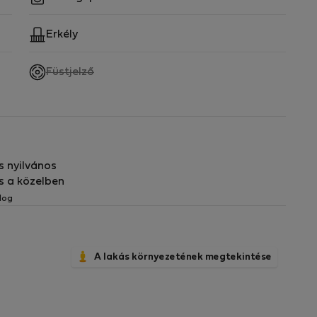
Erkély
,
Füstjelző
nem
elérhető
s nyilvános
s a közelben
log
A lakás környezetének megtekintése