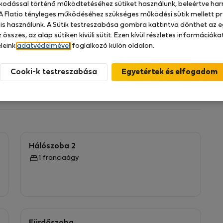
zkodással történő működtetéséhez sütiket használunk, beleértve har
 A Flatio tényleges működéséhez szükséges működési sütik mellett pr
 is használunk. A Sütik testreszabása gombra kattintva dönthet az e
 összes, az alap sütiken kívüli sütit. Ezen kívül részletes információk
n, fedett medencével
leink
adatvédelmével
foglalkozó külön oldalon.
z vagy szórakozáshoz
Cooki-k testreszabása
Hálószoba 2
1 franciaágy