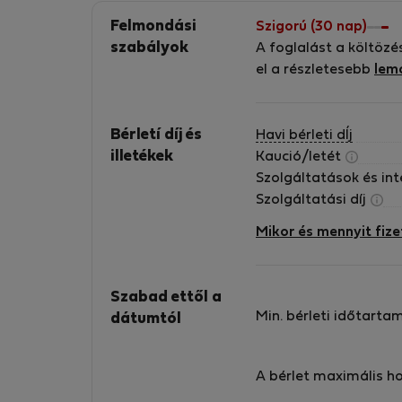
Felmondási
Szigorú (30 nap)
szabályok
A foglalást a költözé
el a részletesebb
lem
Bérletí díj és
Havi bérleti dÍj
illetékek
Kaució/letét
Szolgáltatások és in
Szolgáltatási díj
Mikor és mennyit fize
Szabad ettől a
Min. bérleti időtarta
dátumtól
A bérlet maximális h