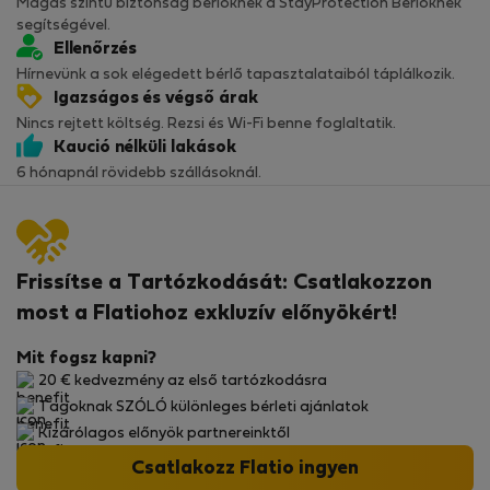
Magas szintű biztonság bérlőknek a StayProtection Bérlőknek
segítségével.
Ellenőrzés
Hírnevünk a sok elégedett bérlő tapasztalataiból táplálkozik.
Igazságos és végső árak
Nincs rejtett költség. Rezsi és Wi-Fi benne foglaltatik.
Kaució nélküli lakások
6 hónapnál rövidebb szállásoknál.
Frissítse a Tartózkodását: Csatlakozzon
most a Flatiohoz exkluzív előnyökért!
Mit fogsz kapni?
20 € kedvezmény az első tartózkodásra
Tagoknak SZÓLÓ különleges bérleti ajánlatok
Kizárólagos előnyök partnereinktől
Csatlakozz Flatio ingyen