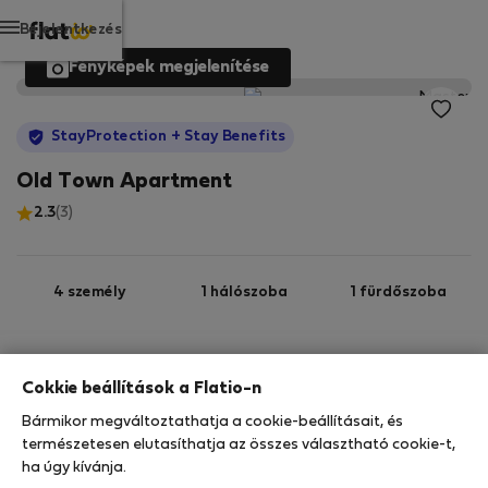
Bejelentkezés
Fényképek megjelenítése
StayProtection
+ Stay Benefits
Old Town Apartment
2.3
(3)
4 személy
1 hálószoba
1 fürdőszoba
2
80 m
1. emelet
Wi-Fi
Cokkie beállítások a Flatio-n
Bármikor megváltoztathatja a cookie-beállításait, és
StayProtection
Stay Benefits
természetesen elutasíthatja az összes választható cookie-t,
Az Ön tartózkodását ebben az ingatlanban a
ha úgy kívánja.