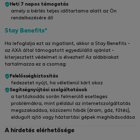
Heti 7 napos támogatás
amely a bérlés teljes időtartama alatt az Ön
rendelkezésére áll
Stay Benefits*
Ha lefoglalja ezt az ingatlant, akkor a Stay Benefits -
az AXA által támogatott egyedülálló ajánlat -
kiterjesztett védelmet is élvezhet! Az alábbiakat
tartalmazza ez a csomag:
Felelősségbiztosítás
fedezetet nyújt, ha véletlenül kárt okoz
Segítségnyújtási szolgáltatások
a tartózkodás során felmerülő esetleges
problémákra, mint például az internetszolgáltatás
megszakadása, közüzemi hibák (áram, gáz, fűtés),
eldugult ajtó vagy háztartási gépek meghibásodása
A hirdetés elérhetősége