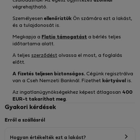
csalódásnak! Az egész ügyintézés
azonnal
végrehajtható.
Személyesen
ellenőriztük
Ön számára ezt a lakást,
és a tulajdonosát is.
Megkapja a
Flatio támogatást
a bérlés teljes
időtartama alatt.
A teljes
szerződést
olvassa el most, a foglalás
előtt.
A fizetés teljesen biztonságos.
Cégünk regisztrálva
van a Cseh Nemzeti Banknál. Fizethet
kártyával
is.
Az ingatlanügynökségekhez képest átlagosan
400
EUR-t
takaríthat meg
.
Gyakori kérdések
Erről a szállásról
Hogyan értékelték ezt a lakást?