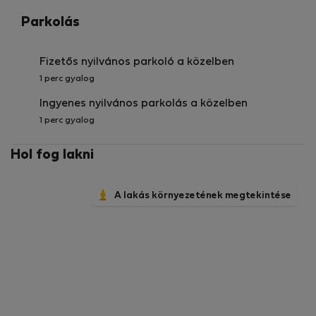
Parkolás
Fizetős nyilvános parkoló a közelben
1 perc gyalog
Ingyenes nyilvános parkolás a közelben
1 perc gyalog
Hol fog lakni
A lakás környezetének megtekintése