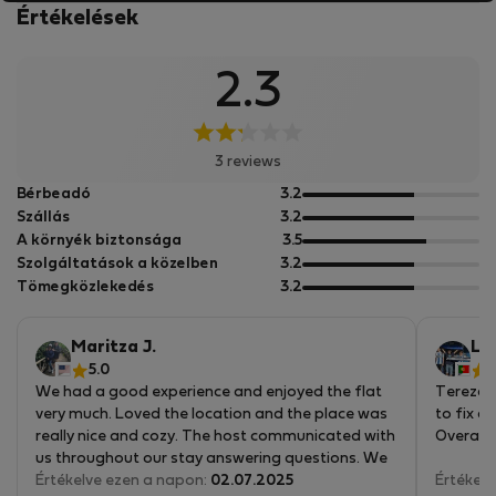
Értékelések
2.3
3 reviews
5
Bérbeadó
3.2
pontból
5
Szállás
3.2
pontból
5
A környék biztonsága
3.5
pontból
5
Szolgáltatások a közelben
3.2
pontból
5
Tömegközlekedés
3.2
pontból
Maritza J.
Lu
5.0
4
We had a good experience and enjoyed the flat
Tereza 
very much. Loved the location and the place was
to fix a
really nice and cozy. The host communicated with
Overall 
us throughout our stay answering questions. We
did not have any issues. We highly recommend
Értékelve ezen a napon:
02.07.2025
Értékelv