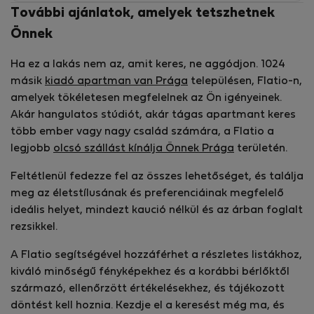
További ajánlatok, amelyek tetszhetnek
Önnek
Ha ez a lakás nem az, amit keres, ne aggódjon. 1024
másik
kiadó apartman van Prága
településen, Flatio-n,
amelyek tökéletesen megfelelnek az Ön igényeinek.
Akár hangulatos stúdiót, akár tágas apartmant keres
több ember vagy nagy család számára, a Flatio a
legjobb
olcsó szállást kínálja Önnek Prága
területén.
Feltétlenül fedezze fel az összes lehetőséget, és találja
meg az életstílusának és preferenciáinak megfelelő
ideális helyet, mindezt kaució nélkül és az árban foglalt
rezsikkel.
A Flatio segítségével hozzáférhet a részletes listákhoz,
kiváló minőségű fényképekhez és a korábbi bérlőktől
származó, ellenőrzött értékelésekhez, és tájékozott
döntést kell hoznia. Kezdje el a keresést még ma, és