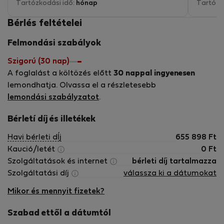
this place is a hidden gem in the heart of Prague.
Tartózkodási idő:
hónap
Tartózk
Thank you Teresa and Micah for being excellent
Bérlés feltételei
hosts.
Felmondási szabályok
Szigorú (30 nap)
A foglalást a költözés előtt
30 nappal ingyenesen
lemondhatja. Olvassa el a részletesebb
lemondási szabályzatot
.
Bérletí díj és illetékek
Havi bérleti dÍj
655 898
Ft
Kaució/letét
0
Ft
Szolgáltatások és internet
bérleti díj tartalmazza
Szolgáltatási díj
válassza ki a dátumokat
Mikor és mennyit fizetek?
Szabad ettől a dátumtól