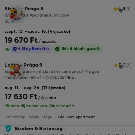
Stúdió - Prága 5
4.9
(9)
White Lotus Apartment Smichov
2
29 m
szept. 12. – szept. 16. (4 éjszaka)
19 670 Ft
/ éjszaka
StayProtection
+ Stay Benefits
Bérlő által-Igazolt
Minden díj benne van
·
Nincs kaució
Lakás - Prága 8
5.0
(7)
Sunny appartment close the centrum of Prague
2
1 hálószoba
60 m
250/25 Mbps
aug. 11. – aug. 24. (13 éjszaka)
17 630 Ft
/ éjszaka
Minden díj benne van
·
Nincs kaució
Csehország
Prága
Prága 1
Old Town Apartment
Bizalom & Biztonság