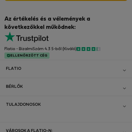
Az értékelés és a vélemények a
következőkkel működnek:
Flatio - BizalmiSzám 4.3 5-ből (Kiváló)
ELLENŐRZÖTT CÉG
FLATIO
Blog
BÉRLŐK
Legyen Partnerünk
Bejelentkezés
Csatlakozzon a Digitális Nomád Tesztelő Klubhoz
TULAJDONOSOK
Hozza létre a fiókomat
Kapcsolat és Impresszum
Bejelentkezés
Cégeknek
Üzleti feltételek
Hirdesse meg ingatlanát
VÁROSOK A FLATIO-N: