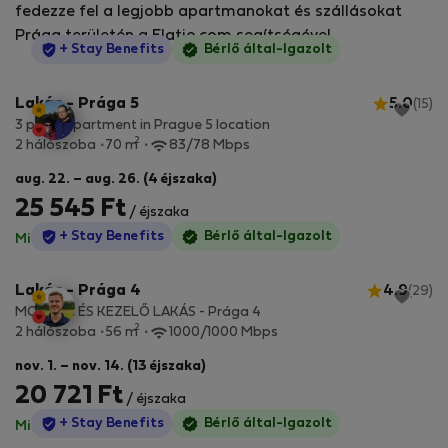
fedezze fel a legjobb apartmanokat és szállásokat
Prága területén a Flatio.com segítségével.
StayProtection
+ Stay Benefits
Bérlő által-Igazolt
Lakás - Prága 5
5.0
(15)
3 piece apartment in Prague 5 location
2
2 hálószoba
70 m
83/78 Mbps
aug. 22. – aug. 26. (4 éjszaka)
25 545 Ft
/ éjszaka
StayProtection
+ Stay Benefits
Bérlő által-Igazolt
Minden díj benne van
·
Nincs kaució
Lakás - Prága 4
4.9
(29)
MODERN ÉS KEZELŐ LAKÁS - Prága 4
2
2 hálószoba
56 m
1000/1000 Mbps
nov. 1. – nov. 14. (13 éjszaka)
20 721 Ft
/ éjszaka
StayProtection
+ Stay Benefits
Bérlő által-Igazolt
Minden díj benne van
·
Nincs kaució