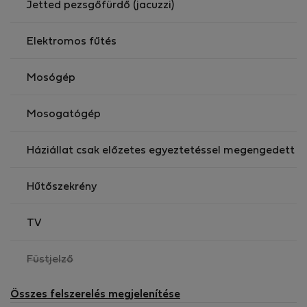
Jetted pezsgőfürdő (jacuzzi)
Elektromos fűtés
Mosógép
Mosogatógép
Háziállat csak előzetes egyeztetéssel megengedett
Hűtőszekrény
TV
,
Füstjelző
nem
elérhető
Összes felszerelés megjelenítése