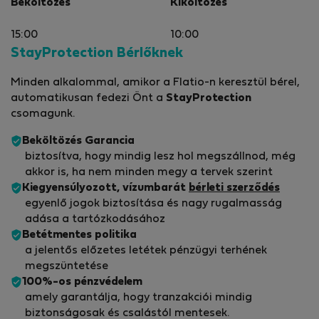
Beköltözés
Kiköltözés
15:00
10:00
StayProtection Bérlőknek
Minden alkalommal, amikor a Flatio-n keresztül bérel,
automatikusan fedezi Önt a
StayProtection
csomagunk.
Beköltözés Garancia
biztosítva, hogy mindig lesz hol megszállnod, még
akkor is, ha nem minden megy a tervek szerint
Kiegyensúlyozott, vízumbarát
bérleti szerződés
egyenlő jogok biztosítása és nagy rugalmasság
adása a tartózkodásához
Betétmentes politika
a jelentős előzetes letétek pénzügyi terhének
megszüntetése
100%-os pénzvédelem
amely garantálja, hogy tranzakciói mindig
biztonságosak és csalástól mentesek.