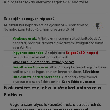
A hirdetett lakás elérhetőségének ellenőrzése
Ez az ajánlat nagyon népszerű!
Az elmúlt két napban ezt az ajánlatot 41 ember látta.
Ne habozzon túl sokáig, hamarosan eltűnik!
Végleges árak.
A Flatio-n nincsenek rejtett költségek. A
bérleti díj már tartalmazza a közüzemi szolgáltatásokat
és a Wi-Fi-t.
Ingyenes lemondás.
Az ajánlatra
Szigorú (30-napos)
lemondási feltételek vonatkoznak.
Olvassa el a lemondási szabályzatot
Beköltözési Garancia.
Akár 7 napig fedezünk egy tartalék
szállást, ha az ingatlan nem lenne rendben.
Bővebben
Hitelesített bérleti szerződés.
Otthona kényelméből
olvassa el a szerződést online.
Szerződés olvasása
6 ok amiért ezeket a lakásokat válassza a
Flatio-n
Vége a személyes lakásnézőknek, a stressznek és