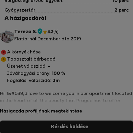
Sürgősségi orvosi ügyelet
10 perc
Gyógyszertár
2 perc
A házigazdáról
Tereza S.
3.2
(4)
Ellenőrzött
Flatio-nál December óta 2019
tulajdonos
A környék hőse
Tapasztalt bérbeadó
Üzenet válaszidő:
-
Jóváhagyási arány:
100 %
Foglalási válaszidő:
2m
Hi! I&#039;d love to welcome you in our apartment located
in the heart of all the beauty that Prague has to offer.
Házigazda profiljának megtekintése
Kérdés küldése