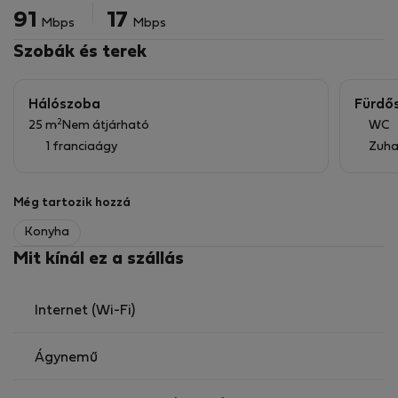
számos nagyszerű kávézó, étterem és üzlet.
91
17
Mbps
Mbps
Ön gyalogos távolságra van a legtöbb látnivalótól,
Szobák és terek
azonban a metró és a villamos megállója is a közelben
van
Hálószoba
Fürdő
2
25 m
Nem átjárható
WC
1 franciaágy
Zuha
Még tartozik hozzá
Konyha
Mit kínál ez a szállás
Internet (Wi-Fi)
Ágynemű