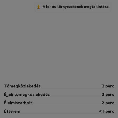
A lakás környezetének megtekintése
Tömegközlekedés
3 perc
Éjjeli tömegközlekedés
3 perc
Élelmiszerbolt
2 perc
Étterem
< 1 perc