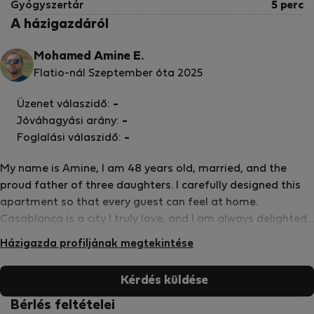
Gyógyszertár
5 perc
A házigazdáról
Mohamed Amine E.
Flatio-nál Szeptember óta 2025
Üzenet válaszidő:
-
Jóváhagyási arány:
-
Foglalási válaszidő:
-
My name is Amine, I am 48 years old, married, and the
proud father of three daughters. I carefully designed this
apartment so that every guest can feel at home.
Casablanca is a city I truly love, and I am always delighted
to help visitors discover its unique charm. For me, hosting
Házigazda profiljának megtekintése
is more than just offering accommodation — it is about
sharing the warm and authentic spirit of this wonderful
Kérdés küldése
city.
Bérlés feltételei