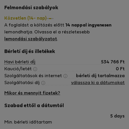
Felmondási szabályok
Közvetlen (14- nap)
A foglalást a költözés előtt
14 nappal ingyenesen
lemondhatja. Olvassa el a részletesebb
lemondási szabályzatot
.
Bérletí díj és illetékek
Havi bérleti dÍj
534 766
Ft
Kaució/letét
0
Ft
Szolgáltatások és internet
bérleti díj tartalmazza
Szolgáltatási díj
válassza ki a dátumokat
Mikor és mennyit fizetek?
Szabad ettől a dátumtól
5 days
Min. bérleti időtartam