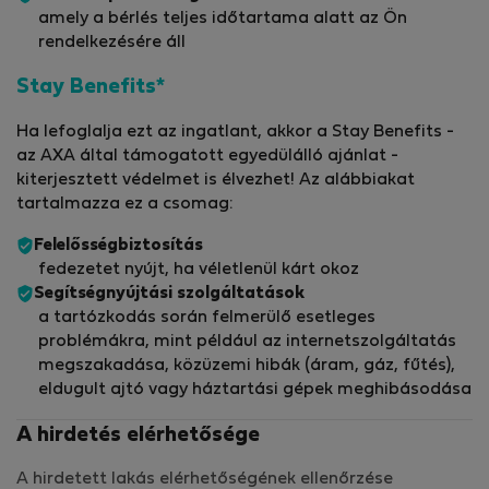
amely a bérlés teljes időtartama alatt az Ön
rendelkezésére áll
Stay Benefits*
Ha lefoglalja ezt az ingatlant, akkor a Stay Benefits -
az AXA által támogatott egyedülálló ajánlat -
kiterjesztett védelmet is élvezhet! Az alábbiakat
tartalmazza ez a csomag:
Felelősségbiztosítás
fedezetet nyújt, ha véletlenül kárt okoz
Segítségnyújtási szolgáltatások
a tartózkodás során felmerülő esetleges
problémákra, mint például az internetszolgáltatás
megszakadása, közüzemi hibák (áram, gáz, fűtés),
eldugult ajtó vagy háztartási gépek meghibásodása
A hirdetés elérhetősége
A hirdetett lakás elérhetőségének ellenőrzése