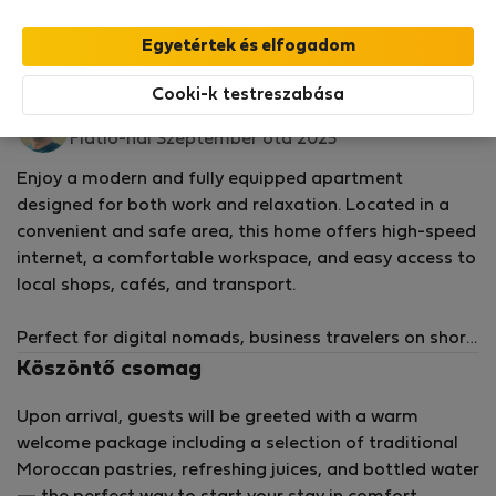
StayProtection
csomagunk fedezi,
amely
tartalmazza a Stay Benefits csomagot
!
Bővebben
Bérelhető lakások - Casablanca
Cooki-k testreszabása
Mohamed Amine E.
Flatio-nál Szeptember óta 2025
Enjoy a modern and fully equipped apartment
designed for both work and relaxation. Located in a
convenient and safe area, this home offers high-speed
internet, a comfortable workspace, and easy access to
local shops, cafés, and transport.
Perfect for digital nomads, business travelers on short
missions, or families seeking a cozy stay from 3 weeks
Köszöntő csomag
to 3 months. The apartment includes:
Upon arrival, guests will be greeted with a warm
welcome package including a selection of traditional
Spacious living area with natural light
Moroccan pastries, refreshing juices, and bottled water