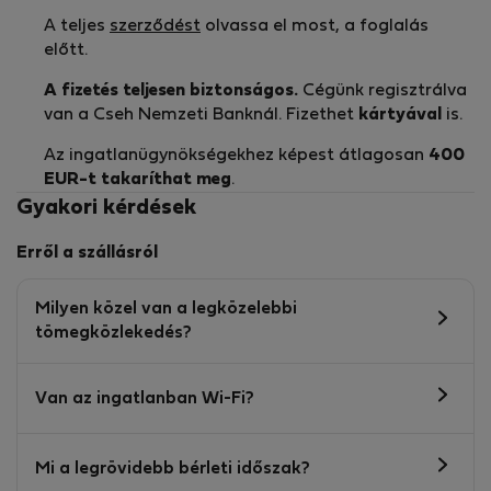
A teljes
szerződést
olvassa el most, a foglalás
előtt.
A fizetés teljesen biztonságos.
Cégünk regisztrálva
van a Cseh Nemzeti Banknál. Fizethet
kártyával
is.
Az ingatlanügynökségekhez képest átlagosan
400
EUR-t
takaríthat meg
.
Gyakori kérdések
Erről a szállásról
Milyen közel van a legközelebbi
tömegközlekedés?
Van az ingatlanban Wi-Fi?
Mi a legrövidebb bérleti időszak?