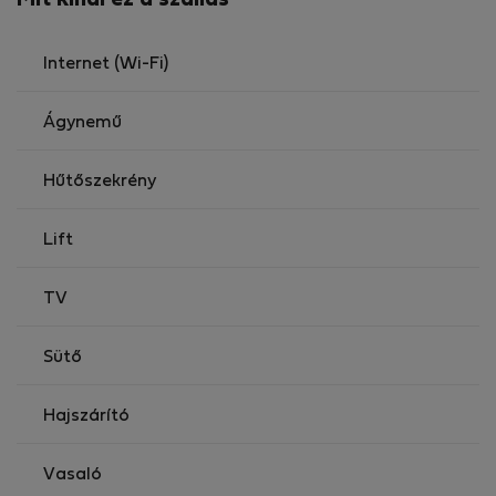
Mit kínál ez a szállás
Internet (Wi-Fi)
Ágynemű
Hűtőszekrény
Lift
TV
Sütő
Hajszárító
Vasaló