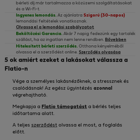
bérleti díj már tartalmazza a közüzemi szolgáltatásokat
és a Wi-Fi-t.
Ingyenes lemondás.
Az ajánlatra
Szigorú (30-napos)
lemondási feltételek vonatkoznak.
Olvassa el a lemondási szabályzatot
Beköltözési Garancia.
Akár 7 napig fedezünk egy tartalék
szállást, ha az ingatlan nem lenne rendben.
Bővebben
Hitelesített bérleti szerződés.
Otthona kényelméből
olvassa el a szerződést online.
Szerződés olvasása
5 ok amiért ezeket a lakásokat válassza a
Flatio-n
Vége a személyes lakásnézőknek, a stressznek és
csalódásnak! Az egész ügyintézés
azonnal
végrehajtható.
Megkapja a
Flatio támogatást
a bérlés teljes
időtartama alatt.
A teljes
szerződést
olvassa el most, a foglalás
előtt.