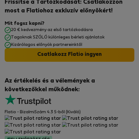
Frissítse a Tartózkodását: Csatlakozzon
most a Flatiohoz exkluzív előnyökért!
Mit fogsz kapni?
20 € kedvezmény az első tartózkodásra
Tagoknak SZÓLÓ különleges bérleti ajánlatok
Kizárólagos előnyök partnereinktől
Csatlakozz Flatio ingyen
Az értékelés és a vélemények a
következőkkel működnek:
Flatio - BizalmiSzám 4.3 5-ből (Kiváló)