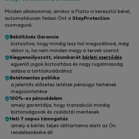
Minden alkalommal, amikor a Flatio-n keresztül bérel,
automatikusan fedezi Önt a
StayProtection
csomagunk.
Beköltözés Garancia
biztosítva, hogy mindig lesz hol megszállnod, még
akkor is, ha nem minden megy a tervek szerint
Kiegyensúlyozott, vízumbarát
bérleti szerződés
egyenlő jogok biztosítása és nagy rugalmasság
adása a tartózkodásához
Betétmentes politika
a jelentős előzetes letétek pénzügyi terhének
megszüntetése
100%-os pénzvédelem
amely garantálja, hogy tranzakciói mindig
biztonságosak és csalástól mentesek.
Heti 7 napos támogatás
amely a bérlés teljes időtartama alatt az Ön
rendelkezésére áll