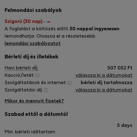
monuments and savouring the delicious local cuisine. With
my help, your trip will be unforgettable!
Felmondási szabályok
Szigorú (30 nap)
A foglalást a költözés előtt
30 nappal ingyenesen
lemondhatja. Olvassa el a részletesebb
lemondási szabályzatot
.
Bérletí díj és illetékek
Havi bérleti dÍj
507 052
Ft
Kaució/letét
válassza ki a dátumokat
Szolgáltatások és internet
bérleti díj tartalmazza
Szolgáltatási díj
válassza ki a dátumokat
Mikor és mennyit fizetek?
Szabad ettől a dátumtól
5 days
Min. bérleti időtartam