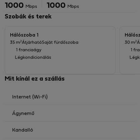
1000
1000
Mbps
Mbps
Szobák és terek
Hálószoba 1
Hálós
2
2
35 m
Átjárható
Saját fürdőszoba
30 m
Á
1 franciaágy
1 fr
Légkondicionálás
Légk
Mit kínál ez a szállás
Internet (Wi-Fi)
Ágynemű
Kandalló