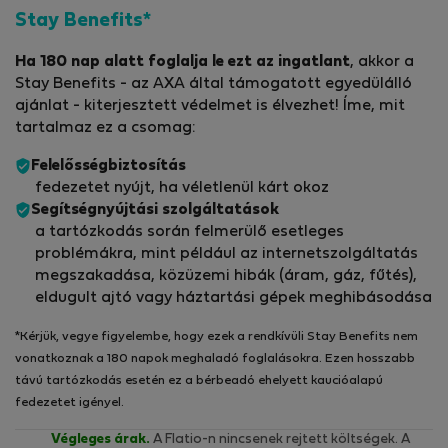
Stay Benefits*
Ha 180 nap alatt foglalja le ezt az ingatlant
, akkor a
Stay Benefits - az AXA által támogatott egyedülálló
ajánlat - kiterjesztett védelmet is élvezhet! Íme, mit
tartalmaz ez a csomag:
Felelősségbiztosítás
fedezetet nyújt, ha véletlenül kárt okoz
Segítségnyújtási szolgáltatások
a tartózkodás során felmerülő esetleges
problémákra, mint például az internetszolgáltatás
megszakadása, közüzemi hibák (áram, gáz, fűtés),
eldugult ajtó vagy háztartási gépek meghibásodása
*Kérjük, vegye figyelembe, hogy ezek a rendkívüli Stay Benefits nem
vonatkoznak a 180 napok meghaladó foglalásokra. Ezen hosszabb
távú tartózkodás esetén ez a bérbeadó ehelyett kaucióalapú
fedezetet igényel.
Végleges árak.
A Flatio-n nincsenek rejtett költségek. A