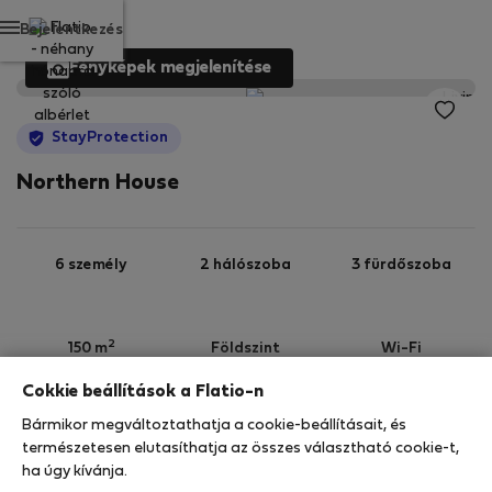
Bejelentkezés
Fényképek megjelenítése
StayProtection
Northern House
6 személy
2 hálószoba
3 fürdőszoba
2
150 m
Földszint
Wi-Fi
Cokkie beállítások a Flatio-n
StayProtection
Stay Benefits
Bármikor megváltoztathatja a cookie-beállításait, és
Az ebben az ingatlanban való tartózkodását a
természetesen elutasíthatja az összes választható cookie-t,
StayProtection
csomagunk fedezi, a
180 napnál
ha úgy kívánja.
rövidebb idő
re szóló minden foglalás része a Stay