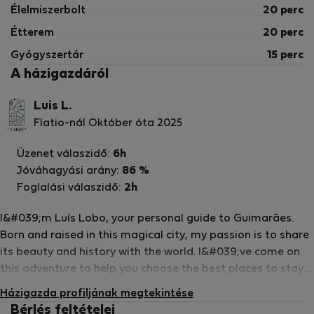
Élelmiszerbolt
20 perc
Étterem
20 perc
Gyógyszertár
15 perc
A házigazdáról
Luis L.
Flatio-nál Október óta 2025
Üzenet válaszidő:
6h
Jóváhagyási arány:
86 %
Foglalási válaszidő:
2h
I&#039;m Luís Lobo, your personal guide to Guimarães.
Born and raised in this magical city, my passion is to share
its beauty and history with the world. I&#039;ve come on
this adventure to help you choose the best places to stay
and explore all that Guimarães has to offer. Imagine
Házigazda profiljának megtekintése
yourself walking through medieval streets, visiting historic
Bérlés feltételei