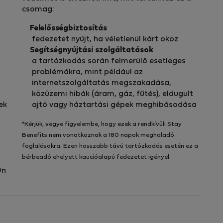
csomag:
Felelősségbiztosítás
fedezetet nyújt, ha véletlenül kárt okoz
Segítségnyújtási szolgáltatások
a tartózkodás során felmerülő esetleges
problémákra, mint például az
internetszolgáltatás megszakadása,
közüzemi hibák (áram, gáz, fűtés), eldugult
ek
ajtó vagy háztartási gépek meghibásodása
*Kérjük, vegye figyelembe, hogy ezek a rendkívüli Stay
Benefits nem vonatkoznak a 180 napok meghaladó
foglalásokra. Ezen hosszabb távú tartózkodás esetén ez a
bérbeadó ehelyett kaucióalapú fedezetet igényel.
Ön