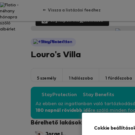
Vissza a listázási feedhez
Fényképek megjelenítése
StayProtection
Louro's Villa
5 személy
1 hálószoba
1 fürdőszoba
StayProtection
Stay Benefits
Az ebben az ingatlanban való tartózkodás
180 napnál rövidebb idő
re szóló minden fog
Bérelhető lakások - Cantanhede
Cokkie beállításo
Jorge L.