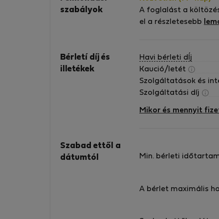
szabályok
A foglalást a költözé
el a részletesebb
lem
Bérletí díj és
Havi bérleti dÍj
illetékek
Kaució/letét
Szolgáltatások és in
Szolgáltatási díj
Mikor és mennyit fize
Szabad ettől a
Min. bérleti időtarta
dátumtól
A bérlet maximális h