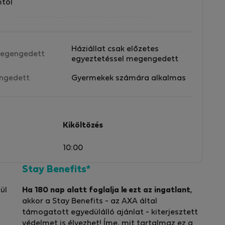
mtól
Háziállat csak előzetes
egengedett
egyeztetéssel megengedett
ngedett
Gyermekek számára alkalmas
Kiköltözés
10:00
Stay Benefits*
ül
Ha 180 nap alatt foglalja le ezt az ingatlant
,
akkor a Stay Benefits - az AXA által
támogatott egyedülálló ajánlat - kiterjesztett
védelmet is élvezhet! Íme, mit tartalmaz ez a