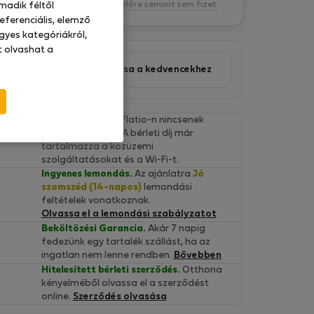
Kötelezettség nélkül, egyelőre semmit sem fizet
madik féltől
eferenciális, elemző
gyes kategóriákról,
at olvashat a
Ajánlat hozzáadása a kedvencekhez
Végleges árak.
A Flatio-n nincsenek
rejtett költségek. A bérleti díj már
tartalmazza a közüzemi
szolgáltatásokat és a Wi-Fi-t.
Ingyenes lemondás.
Az ajánlatra
Jó
szomszéd (14-napos)
lemondási
feltételek vonatkoznak.
Olvassa el a lemondási szabályzatot
Beköltözési Garancia.
Akár 7 napig
fedezünk egy tartalék szállást, ha az
ingatlan nem lenne rendben.
Bővebben
Hitelesített bérleti szerződés.
Otthona
kényelméből olvassa el a szerződést
online.
Szerződés olvasása