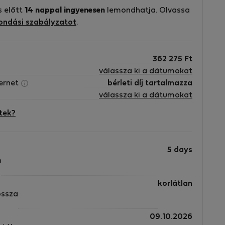
s előtt
14 nappal ingyenesen
lemondhatja. Olvassa
ondási szabályzatot
.
362 275
Ft
válassza ki a dátumokat
ternet
bérleti díj tartalmazza
válassza ki a dátumokat
tek?
5 days
m
korlátlan
ossza
09.10.2026