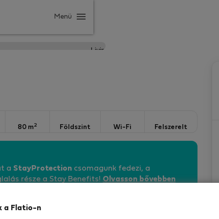
Menü
2
80 m
Földszint
Wi-Fi
Felszerelt
át a
StayProtection
csomagunk fedezi, a
lalás része a Stay Benefits!
Olvasson bővebben
k a Flatio-n