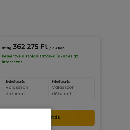
362 275
Ft
átlag
/ 30 nap
beleértve a szolgáltatás-díjakat és az
internetet
Beköltözés
Kiköltözés
Válasszon
Válasszon
dátumot
dátumot
Folytatás