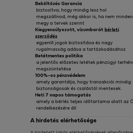
Beköltözés Garancia
biztosítva, hogy mindig lesz hol
megszállnod, még akkor is, ha nem minden
megy a tervek szerint
Kiegyensúlyozott, vízumbarát
bérleti
szerződés
egyenlő jogok biztosítása és nagy
rugalmasság adása a tartózkodásához
Betétmentes politika
a jelentős előzetes letétek pénzügyi terhén
megszüntetése
100%-os pénzvédelem
amely garantálja, hogy tranzakciói mindig
biztonságosak és csalástól mentesek.
Heti 7 napos támogatás
amely a bérlés teljes időtartama alatt az 
rendelkezésére áll
A hirdetés elérhetősége
A hirdetett lakás elérhetőségének ellenőrzése