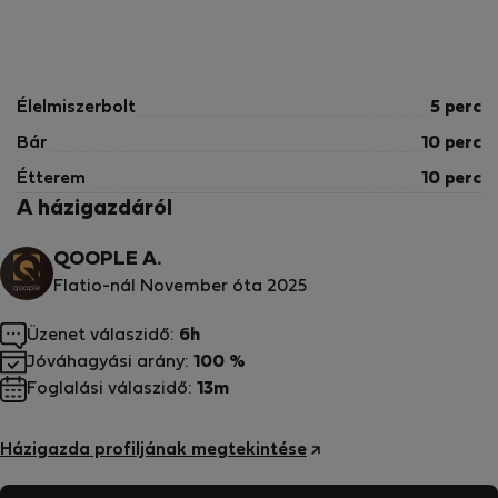
Élelmiszerbolt
5 perc
Bár
10 perc
Étterem
10 perc
A házigazdáról
QOOPLE A.
Flatio-nál November óta 2025
Üzenet válaszidő:
6h
Jóváhagyási arány:
100 %
Foglalási válaszidő:
13m
Házigazda profiljának megtekintése