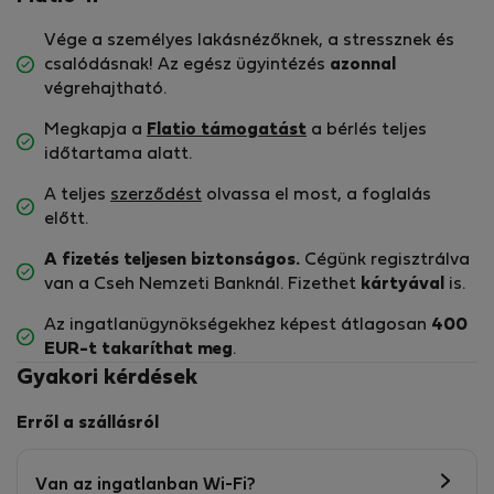
Vége a személyes lakásnézőknek, a stressznek és
csalódásnak! Az egész ügyintézés
azonnal
végrehajtható.
Megkapja a
Flatio támogatást
a bérlés teljes
időtartama alatt.
A teljes
szerződést
olvassa el most, a foglalás
előtt.
A fizetés teljesen biztonságos.
Cégünk regisztrálva
van a Cseh Nemzeti Banknál. Fizethet
kártyával
is.
Az ingatlanügynökségekhez képest átlagosan
400
EUR-t
takaríthat meg
.
Gyakori kérdések
Erről a szállásról
Van az ingatlanban Wi-Fi?