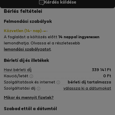
Kérdés küldése
Bérlés feltételei
Felmondási szabályok
Közvetlen (14- nap)
A foglalást a költözés előtt
14 nappal ingyenesen
lemondhatja. Olvassa el a részletesebb
lemondási szabályzatot
.
Bérletí díj és illetékek
Havi bérleti dÍj
339 141
Ft
Kaució/letét
0
Ft
Szolgáltatások és internet
bérleti díj tartalmazza
Szolgáltatási díj
válassza ki a dátumokat
Mikor és mennyit fizetek?
Szabad ettől a dátumtól