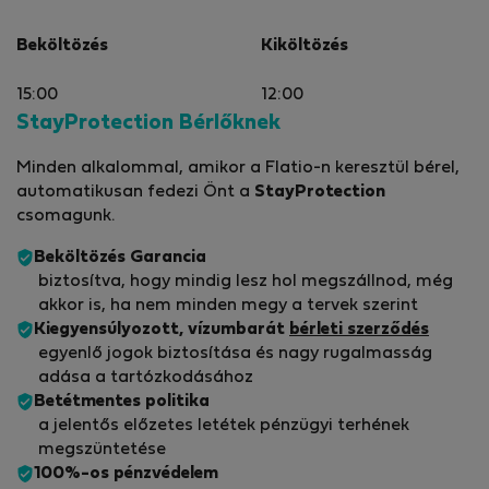
Beköltözés
Kiköltözés
15:00
12:00
StayProtection Bérlőknek
Minden alkalommal, amikor a Flatio-n keresztül bérel,
automatikusan fedezi Önt a
StayProtection
csomagunk.
Beköltözés Garancia
biztosítva, hogy mindig lesz hol megszállnod, még
akkor is, ha nem minden megy a tervek szerint
Kiegyensúlyozott, vízumbarát
bérleti szerződés
egyenlő jogok biztosítása és nagy rugalmasság
adása a tartózkodásához
Betétmentes politika
a jelentős előzetes letétek pénzügyi terhének
megszüntetése
100%-os pénzvédelem