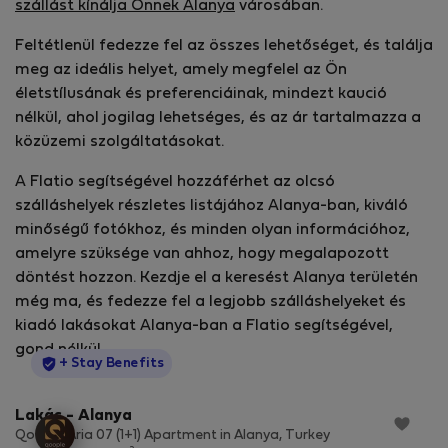
szállást kínálja Önnek Alanya
városában.
Feltétlenül fedezze fel az összes lehetőséget, és találja
meg az ideális helyet, amely megfelel az Ön
életstílusának és preferenciáinak, mindezt kaució
nélkül, ahol jogilag lehetséges, és az ár tartalmazza a
közüzemi szolgáltatásokat.
A Flatio segítségével hozzáférhet az olcsó
szálláshelyek részletes listájához Alanya-ban, kiváló
minőségű fotókhoz, és minden olyan információhoz,
amelyre szüksége van ahhoz, hogy megalapozott
döntést hozzon. Kezdje el a keresést Alanya területén
még ma, és fedezze fel a legjobb szálláshelyeket és
kiadó lakásokat Alanya-ban a Flatio segítségével,
gond nélkül.
StayProtection
+ Stay Benefits
Lakás - Alanya
Qoople Aria 07 (1+1) Apartment in Alanya, Turkey