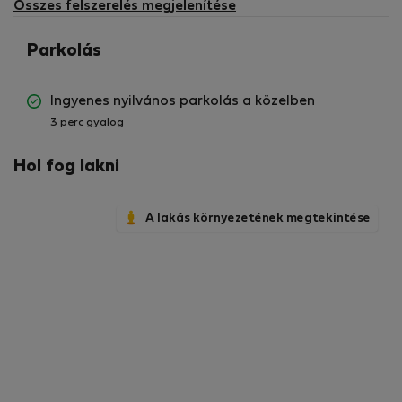
Összes felszerelés megjelenítése
Parkolás
Ingyenes nyilvános parkolás a közelben
3 perc gyalog
Hol fog lakni
A lakás környezetének megtekintése