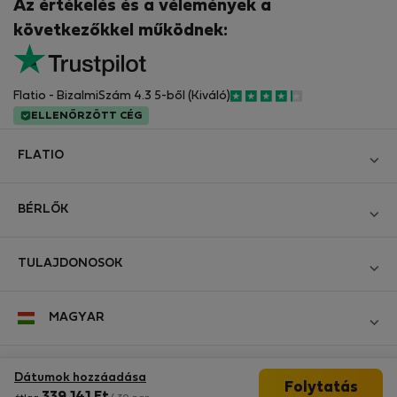
Az értékelés és a vélemények a
következőkkel működnek:
Flatio - BizalmiSzám 4.3 5-ből (Kiváló)
ELLENŐRZÖTT CÉG
FLATIO
Blog
BÉRLŐK
Legyen Partnerünk
Bejelentkezés
Csatlakozzon a Digitális Nomád Tesztelő Klubhoz
TULAJDONOSOK
Hozza létre a fiókomat
Kapcsolat és Impresszum
Bejelentkezés
Cégeknek
MAGYAR
Üzleti feltételek
Hirdesse meg ingatlanát
StayProtection bérlőknek
Személyes adatok védelme
StayProtection bérbeadóknak
Kövessen minket
Dátumok hozzáadása
Segítség bérlőknek
Folytatás
Ügyfeleink tapasztalatai