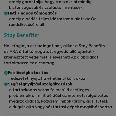
amely garantálja, hogy tranzakciói mindig
biztonságosak és csalástól mentesek.
Heti 7 napos támogatás
amely a bérlés teljes időtartama alatt az Ön
rendelkezésére áll
Stay Benefits*
Ha lefoglalja ezt az ingatlant, akkor a Stay Benefits -
az AXA által támogatott egyedülálló ajánlat -
kiterjesztett védelmet is élvezhet! Az alábbiakat
tartalmazza ez a csomag:
Felelősségbiztosítás
fedezetet nyújt, ha véletlenül kárt okoz
Segítségnyújtási szolgáltatások
a tartózkodás során felmerülő esetleges
problémákra, mint például az internetszolgáltatás
megszakadása, közüzemi hibák (áram, gáz, fűtés),
eldugult ajtó vagy háztartási gépek meghibásodása