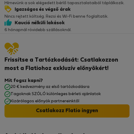
Hírnevünk a sok elégedett bérlő tapasztalataiból táplálkozik.
Igazságos és végső árak
Nincs rejtett költség. Rezsi és Wi-Fi benne foglaltatik.
Kaució nélküli lakások
6 hónapnál rövidebb szállásoknál.
Frissítse a Tartózkodását: Csatlakozzon
most a Flatiohoz exkluzív előnyökért!
Mit fogsz kapni?
20 € kedvezmény az első tartózkodásra
Tagoknak SZÓLÓ különleges bérleti ajánlatok
Kizárólagos előnyök partnereinktől
Csatlakozz Flatio ingyen