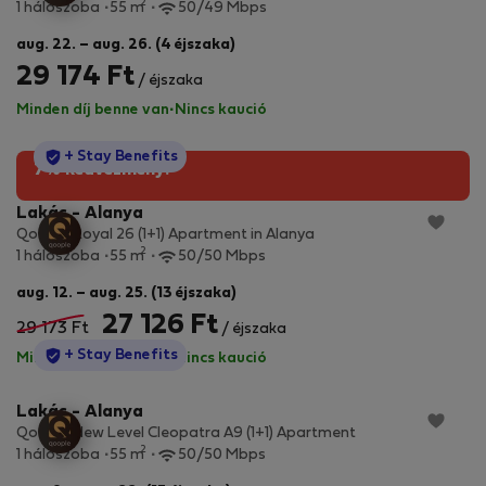
2
1 hálószoba
55 m
50/49 Mbps
aug. 22. – aug. 26. (4 éjszaka)
29 174 Ft
/ éjszaka
Minden díj benne van
·
Nincs kaució
StayProtection
+ Stay Benefits
7% kedvezmény!
Lakás - Alanya
Qoople Royal 26 (1+1) Apartment in Alanya
2
1 hálószoba
55 m
50/50 Mbps
aug. 12. – aug. 25. (13 éjszaka)
27 126 Ft
29 173 Ft
/ éjszaka
StayProtection
+ Stay Benefits
Minden díj benne van
·
Nincs kaució
Lakás - Alanya
Qoople New Level Cleopatra A9 (1+1) Apartment
2
1 hálószoba
55 m
50/50 Mbps