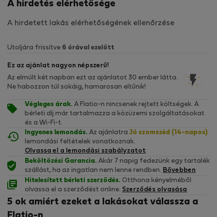
A hirdetés elérhetősége
A hirdetett lakás elérhetőségének ellenőrzése
Utoljára frissítve
6 órával ezelőtt
Ez az ajánlat nagyon népszerű!
Az elmúlt két napban ezt az ajánlatot 30 ember látta.
Ne habozzon túl sokáig, hamarosan eltűnik!
Végleges árak.
A Flatio-n nincsenek rejtett költségek. A
bérleti díj már tartalmazza a közüzemi szolgáltatásokat
és a Wi-Fi-t.
Ingyenes lemondás.
Az ajánlatra
Jó szomszéd (14-napos)
lemondási feltételek vonatkoznak.
Olvassa el a lemondási szabályzatot
Beköltözési Garancia.
Akár 7 napig fedezünk egy tartalék
szállást, ha az ingatlan nem lenne rendben.
Bővebben
Hitelesített bérleti szerződés.
Otthona kényelméből
olvassa el a szerződést online.
Szerződés olvasása
5 ok amiért ezeket a lakásokat válassza a
Flatio-n