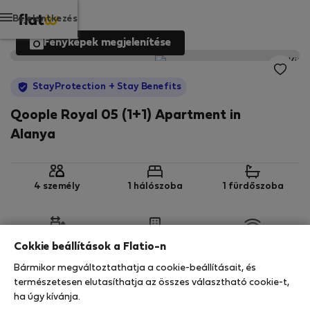
Bejelentkezés
Fényképek megjelenítése
StayProtection
+ Stay Benefits
Qoople Royal 05 (1+1) Apartment in
Alanya
4 személy
1 hálószoba
1 fürdőszoba
2
55 m
2. emelet
Wi-Fi
Cokkie beállítások a Flatio-n
Bármikor megváltoztathatja a cookie-beállításait, és
StayProtection
Stay Benefits
természetesen elutasíthatja az összes választható cookie-t,
ha úgy kívánja.
Az Ön tartózkodását ebben az ingatlanban a