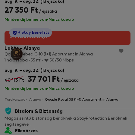
aug. 9. – aug. 22. (13 éjszaka)
27 350 Ft
/ éjszaka
Minden díj benne van
·
Nincs kaució
StayProtection
+ Stay Benefits
6% kedvezmény!
Lakás - Alanya
Qoople Cebeci C-10 (1+1) Apartment in Alanya
2
1 hálószoba
55 m
50/50 Mbps
aug. 9. – aug. 22. (13 éjszaka)
37 701 Ft
40 113 Ft
/ éjszaka
Minden díj benne van
·
Nincs kaució
Törökország
Alanya
Qoople Royal 05 (1+1) Apartment in Alanya
Bizalom & Biztonság
Magas szintű biztonság bérlőknek a StayProtection Bérlőknek
segítségével.
Ellenőrzés