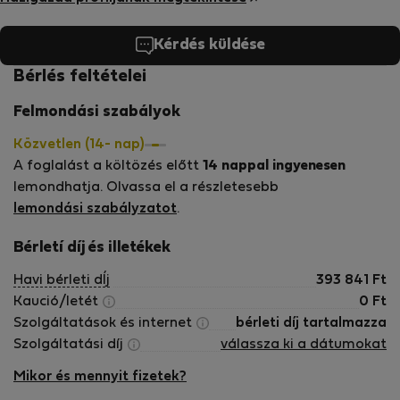
Kérdés küldése
Bérlés feltételei
Felmondási szabályok
Közvetlen (14- nap)
A foglalást a költözés előtt
14 nappal ingyenesen
lemondhatja. Olvassa el a részletesebb
lemondási szabályzatot
.
Bérletí díj és illetékek
Havi bérleti dÍj
393 841
Ft
Kaució/letét
0
Ft
Szolgáltatások és internet
bérleti díj tartalmazza
Szolgáltatási díj
válassza ki a dátumokat
Mikor és mennyit fizetek?