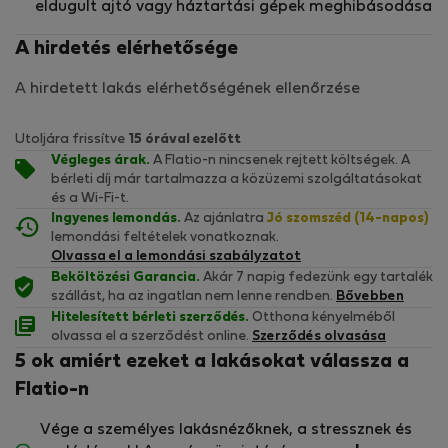
eldugult ajtó vagy háztartási gépek meghibásodása
A hirdetés elérhetősége
A hirdetett lakás elérhetőségének ellenőrzése
Utoljára frissítve
15 órával ezelőtt
Végleges árak.
A Flatio-n nincsenek rejtett költségek. A
bérleti díj már tartalmazza a közüzemi szolgáltatásokat
és a Wi-Fi-t.
Ingyenes lemondás.
Az ajánlatra
Jó szomszéd (14-napos)
lemondási feltételek vonatkoznak.
Olvassa el a lemondási szabályzatot
Beköltözési Garancia.
Akár 7 napig fedezünk egy tartalék
szállást, ha az ingatlan nem lenne rendben.
Bővebben
Hitelesített bérleti szerződés.
Otthona kényelméből
olvassa el a szerződést online.
Szerződés olvasása
5 ok amiért ezeket a lakásokat válassza a
Flatio-n
Vége a személyes lakásnézőknek, a stressznek és