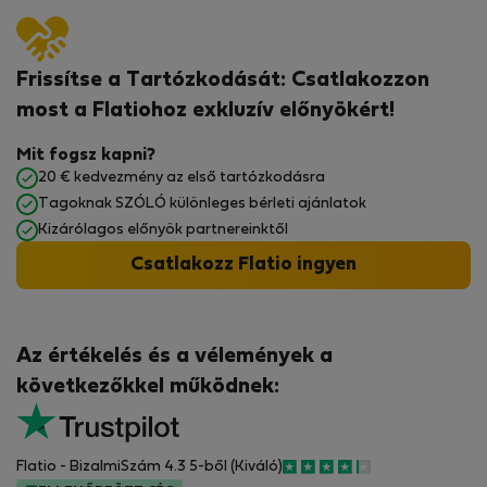
Frissítse a Tartózkodását: Csatlakozzon
most a Flatiohoz exkluzív előnyökért!
Mit fogsz kapni?
20 € kedvezmény az első tartózkodásra
Tagoknak SZÓLÓ különleges bérleti ajánlatok
Kizárólagos előnyök partnereinktől
Csatlakozz Flatio ingyen
Az értékelés és a vélemények a
következőkkel működnek:
Flatio - BizalmiSzám 4.3 5-ből (Kiváló)