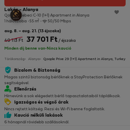
Lakás - Alanya
Qoople Cebeci C-10 (1+1) Apartment in Alanya
2
1 hálószoba
55 m
50/50 Mbps
aug. 8. – aug. 21. (13 éjszaka)
37 701 Ft
40 113 Ft
/ éjszaka
Minden díj benne van
·
Nincs kaució
Törökország
Alanya
Qoople Prive 29 (1+1) Apartment in Alanya, Turkey
Bizalom & Biztonság
Magas szintű biztonság bérlőknek a StayProtection Bérlőknek
segítségével.
Ellenőrzés
Hírnevünk a sok elégedett bérlő tapasztalataiból táplálkozik.
Igazságos és végső árak
Nincs rejtett költség. Rezsi és Wi-Fi benne foglaltatik.
Kaució nélküli lakások
6 hónapnál rövidebb szállásoknál.