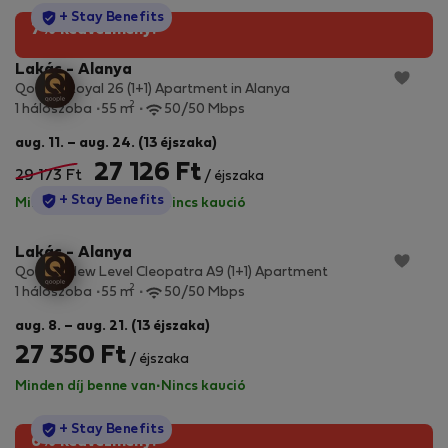
StayProtection
+ Stay Benefits
7% kedvezmény!
Lakás - Alanya
Qoople Royal 26 (1+1) Apartment in Alanya
2
1 hálószoba
55 m
50/50 Mbps
aug. 11. – aug. 24. (13 éjszaka)
27 126 Ft
29 173 Ft
/ éjszaka
StayProtection
+ Stay Benefits
Minden díj benne van
·
Nincs kaució
Lakás - Alanya
Qoople New Level Cleopatra A9 (1+1) Apartment
2
1 hálószoba
55 m
50/50 Mbps
aug. 8. – aug. 21. (13 éjszaka)
27 350 Ft
/ éjszaka
Minden díj benne van
·
Nincs kaució
StayProtection
+ Stay Benefits
6% kedvezmény!