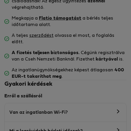
csalódásnak! Az egész ügyintézés
azonnal
végrehajtható.
Megkapja a
Flatio támogatást
a bérlés teljes
időtartama alatt.
A teljes
szerződést
olvassa el most, a foglalás
előtt.
A fizetés teljesen biztonságos.
Cégünk regisztrálva
van a Cseh Nemzeti Banknál. Fizethet
kártyával
is.
Az ingatlanügynökségekhez képest átlagosan
400
EUR-t
takaríthat meg
.
Gyakori kérdések
Erről a szállásról
Van az ingatlanban Wi-Fi?