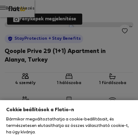
Bejelentkezés
Fényképek megjelenítése
StayProtection
+ Stay Benefits
Qoople Prive 29 (1+1) Apartment in
Alanya, Turkey
4 személy
1 hálószoba
1 fürdőszoba
2
55 m
4. emelet
Wi-Fi
Cokkie beállítások a Flatio-n
Bármikor megváltoztathatja a cookie-beállításait, és
StayProtection
Stay Benefits
természetesen elutasíthatja az összes választható cookie-t,
ha úgy kívánja.
Az Ön tartózkodását ebben az ingatlanban a