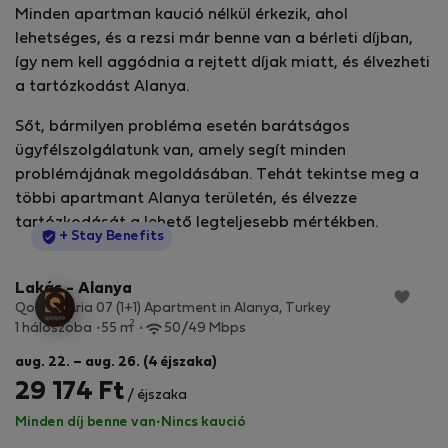
Minden apartman kaució nélkül érkezik, ahol
lehetséges, és a rezsi már benne van a bérleti díjban,
így nem kell aggódnia a rejtett díjak miatt, és élvezheti
a tartózkodást Alanya.
Sőt, bármilyen probléma esetén barátságos
ügyfélszolgálatunk van, amely segít minden
problémájának megoldásában. Tehát tekintse meg a
többi apartmant Alanya területén, és élvezze
tartózkodását a lehető legteljesebb mértékben.
StayProtection
+ Stay Benefits
Lakás - Alanya
Qoople Aria 07 (1+1) Apartment in Alanya, Turkey
2
1 hálószoba
55 m
50/49 Mbps
aug. 22. – aug. 26. (4 éjszaka)
29 174 Ft
/ éjszaka
Minden díj benne van
·
Nincs kaució