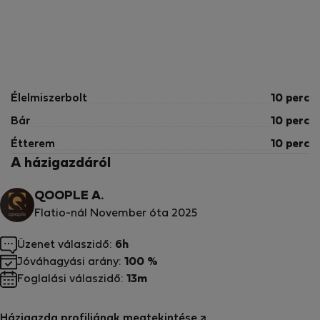
Élelmiszerbolt
10 perc
Bár
10 perc
Étterem
10 perc
A házigazdáról
QOOPLE A.
Flatio-nál November óta 2025
Üzenet válaszidő:
6h
Jóváhagyási arány:
100 %
Foglalási válaszidő:
13m
Házigazda profiljának megtekintése