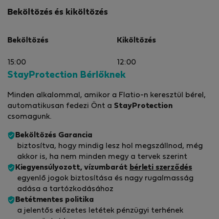
Beköltözés és kiköltözés
Beköltözés
Kiköltözés
15:00
12:00
StayProtection Bérlőknek
Minden alkalommal, amikor a Flatio-n keresztül bérel,
automatikusan fedezi Önt a
StayProtection
csomagunk.
Beköltözés Garancia
biztosítva, hogy mindig lesz hol megszállnod, még
akkor is, ha nem minden megy a tervek szerint
Kiegyensúlyozott, vízumbarát
bérleti szerződés
egyenlő jogok biztosítása és nagy rugalmasság
adása a tartózkodásához
Betétmentes politika
a jelentős előzetes letétek pénzügyi terhének