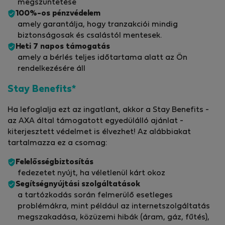
megszüntetése
100%-os pénzvédelem
amely garantálja, hogy tranzakciói mindig
biztonságosak és csalástól mentesek.
Heti 7 napos támogatás
amely a bérlés teljes időtartama alatt az Ön
rendelkezésére áll
Stay Benefits*
Ha lefoglalja ezt az ingatlant, akkor a Stay Benefits -
az AXA által támogatott egyedülálló ajánlat -
kiterjesztett védelmet is élvezhet! Az alábbiakat
tartalmazza ez a csomag:
Felelősségbiztosítás
fedezetet nyújt, ha véletlenül kárt okoz
Segítségnyújtási szolgáltatások
a tartózkodás során felmerülő esetleges
problémákra, mint például az internetszolgáltatás
megszakadása, közüzemi hibák (áram, gáz, fűtés),