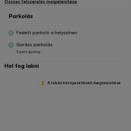
Összes felszerelés megjelenítése
Parkolás
Fedett parkoló a helyszínen
Garázs parkolás
3 perc gyalog
Hol fog lakni
A lakás környezetének megtekintése