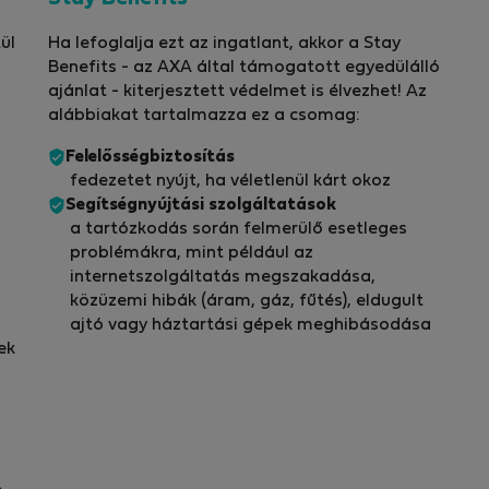
ül
Ha lefoglalja ezt az ingatlant, akkor a Stay
Benefits - az AXA által támogatott egyedülálló
ajánlat - kiterjesztett védelmet is élvezhet! Az
alábbiakat tartalmazza ez a csomag:
Felelősségbiztosítás
fedezetet nyújt, ha véletlenül kárt okoz
Segítségnyújtási szolgáltatások
a tartózkodás során felmerülő esetleges
problémákra, mint például az
internetszolgáltatás megszakadása,
közüzemi hibák (áram, gáz, fűtés), eldugult
ajtó vagy háztartási gépek meghibásodása
ek