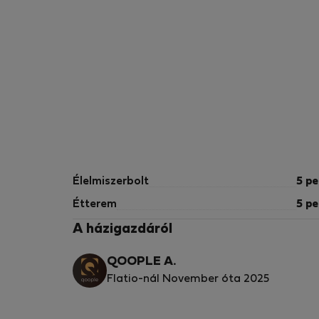
Élelmiszerbolt
5 pe
Étterem
5 pe
A házigazdáról
QOOPLE A.
Flatio-nál November óta 2025