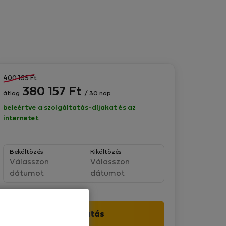
400 165
Ft
380 157
Ft
átlag
/ 30 nap
beleértve a szolgáltatás-díjakat és az
internetet
Beköltözés
Kiköltözés
Válasszon
Válasszon
dátumot
dátumot
Folytatás