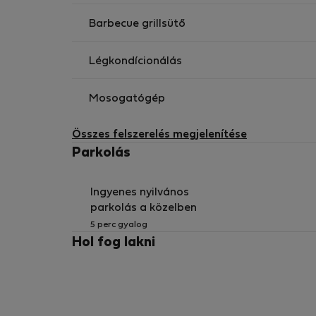
érdekében.
Barbecue grillsütő
Légkondícionálás
Mosogatógép
Összes felszerelés megjelenítése
Parkolás
Ingyenes nyilvános
parkolás a közelben
5 perc gyalog
Hol fog lakni