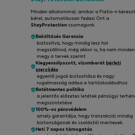
Minden alkalommal, amikor a Flatio-n kereszt
bérel, automatikusan fedezi Önt a
StayProtection
csomagunk.
Beköltözés Garancia
biztosítva, hogy mindig lesz hol
megszállnod, még akkor is, ha nem minden
megy a tervek szerint
Kiegyensúlyozott, vízumbarát
bérleti
szerződés
egyenlő jogok biztosítása és nagy
rugalmasság adása a tartózkodásához
Betétmentes politika
a jelentős előzetes letétek pénzügyi terhén
megszüntetése
100%-os pénzvédelem
amely garantálja, hogy tranzakciói mindig
biztonságosak és csalástól mentesek.
Heti 7 napos támogatás