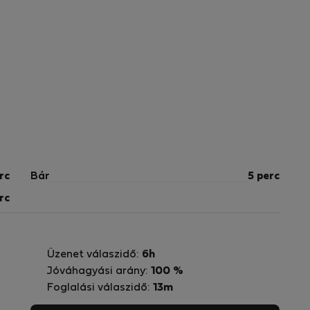
rc
Bár
5 perc
rc
Üzenet válaszidő:
6h
Jóváhagyási arány:
100 %
Foglalási válaszidő:
13m