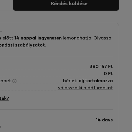
Kérdés küldése
s előtt
14 nappal ingyenesen
lemondhatja. Olvassa
ondási szabályzatot
.
380 157
Ft
0
Ft
ternet
bérleti díj tartalmazza
válassza ki a dátumokat
tek?
14 days
m