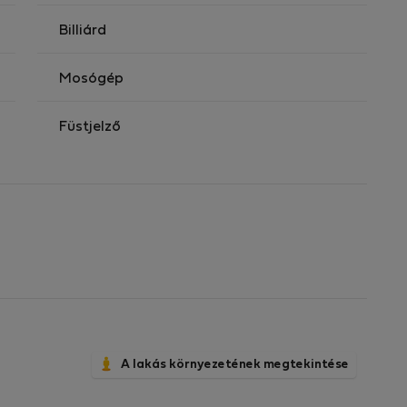
Billiárd
Mosógép
Füstjelző
A lakás környezetének megtekintése