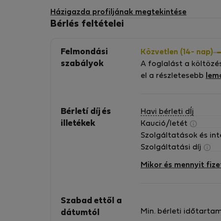
Házigazda profiljának megtekintése
Bérlés feltételei
Felmondási
Közvetlen (14- nap)
szabályok
A foglalást a költözé
el a részletesebb
lem
Bérletí díj és
Havi bérleti dÍj
illetékek
Kaució/letét
Szolgáltatások és in
Szolgáltatási díj
Mikor és mennyit fize
Szabad ettől a
Min. bérleti időtarta
dátumtól