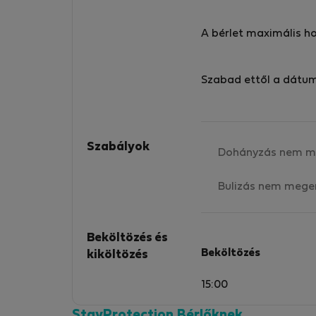
A bérlet maximális h
Szabad ettől a dátu
Szabályok
Dohányzás nem m
Bulizás nem mege
Beköltözés és
Beköltözés
kiköltözés
15:00
StayProtection Bérlőknek