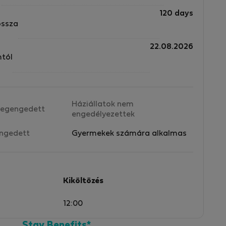
120 days
ossza
22.08.2026
mtól
Háziállatok nem
egengedett
engedélyezettek
ngedett
Gyermekek számára alkalmas
Kiköltözés
12:00
Stay Benefits*