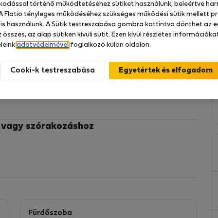
zkodással történő működtetéséhez sütiket használunk, beleértve har
 A Flatio tényleges működéséhez szükséges működési sütik mellett pr
 is használunk. A Sütik testreszabása gombra kattintva dönthet az e
 összes, az alap sütiken kívüli sütit. Ezen kívül részletes információk
, 410 m² - Alanya City Center
leink
adatvédelmével
foglalkozó külön oldalon.
uslakóparkban található Alanya szívében, mindössze 2
Cooki-k testreszabása
és teljesen felszerelt - ideális egy kényelmes
raccal
z vagy szórakozáshoz
ógép, kávéfőző
ötétítő függönyök
ai felszerelések
Fürdőszoba