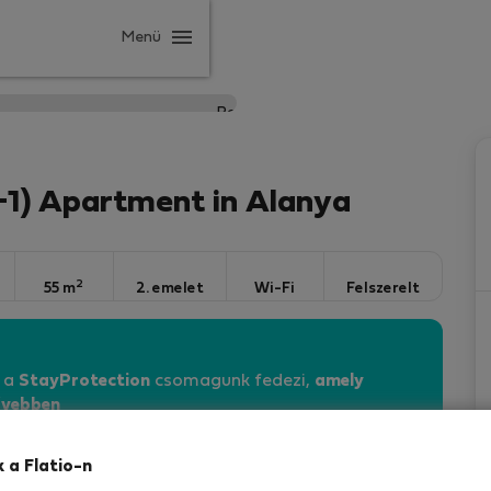
Menü
1+1) Apartment in Alanya
2
55 m
2. emelet
Wi-Fi
Felszerelt
n a
StayProtection
csomagunk fedezi,
amely
vebben
k a Flatio-n