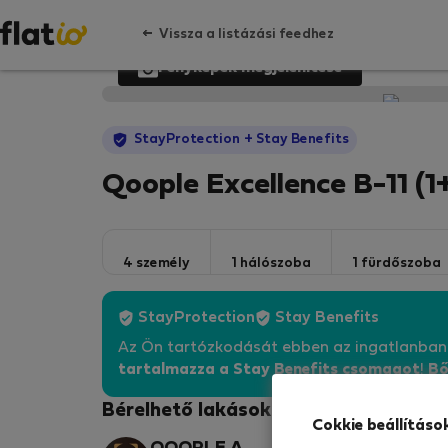
Vissza a listázási feedhez
Fényképek megjelenítése
StayProtection
+ Stay Benefits
Qoople Excellence B-11 (
4 személy
1 hálószoba
1 fürdőszoba
StayProtection
Stay Benefits
Az Ön tartózkodását ebben az ingatlanba
tartalmazza a Stay Benefits csomagot
!
Bő
Bérelhető lakások - Alanya
Cokkie beállításo