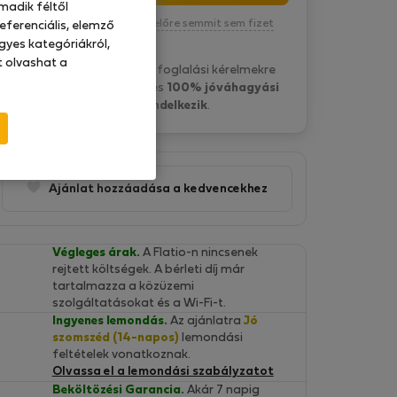
madik féltől
Kötelezettség nélkül, egyelőre semmit sem fizet
eferenciális, elemző
gyes kategóriákról,
at olvashat a
QOOPLE A. általában a foglalási kérelmekre
pár perc belül válaszol
és
100% jóváhagyási
aránnyal rendelkezik
.
Ajánlat hozzáadása a kedvencekhez
Végleges árak.
A Flatio-n nincsenek
rejtett költségek. A bérleti díj már
tartalmazza a közüzemi
szolgáltatásokat és a Wi-Fi-t.
Ingyenes lemondás.
Az ajánlatra
Jó
szomszéd (14-napos)
lemondási
feltételek vonatkoznak.
Olvassa el a lemondási szabályzatot
Beköltözési Garancia.
Akár 7 napig