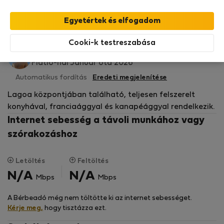
StayProtection
csomagunk fedezi,
amely
tartalmazza a Stay Benefits csomagot
!
Bővebben
Bérelhető lakások
Cooki-k testreszabása
Tomás R.
Flatio-nál Január óta 2026
Automatikus fordítás
Eredeti megjelenítése
Lagoa központjában található, teljesen felszerelt
konyhával, franciaággyal és kanapéággyal rendelkezik.
Internet sebesség a távoli munkához vagy
szórakozáshoz
Letöltés
Feltöltés
N/A
N/A
Mbps
Mbps
A Bérbeadó még nem töltötte ki az internet sebességet.
Kérje meg,
hogy tisztázza ezt.