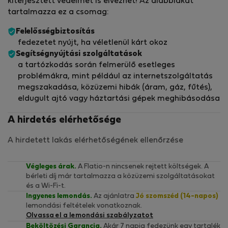
kiterjesztett védelmet is élvezhet! Az alábbiakat
tartalmazza ez a csomag:
Felelősségbiztosítás
fedezetet nyújt, ha véletlenül kárt okoz
Segítségnyújtási szolgáltatások
a tartózkodás során felmerülő esetleges
problémákra, mint például az internetszolgáltatás
megszakadása, közüzemi hibák (áram, gáz, fűtés),
eldugult ajtó vagy háztartási gépek meghibásodása
A hirdetés elérhetősége
A hirdetett lakás elérhetőségének ellenőrzése
Végleges árak.
A Flatio-n nincsenek rejtett költségek. A
bérleti díj már tartalmazza a közüzemi szolgáltatásokat
és a Wi-Fi-t.
Ingyenes lemondás.
Az ajánlatra
Jó szomszéd (14-napos)
lemondási feltételek vonatkoznak.
Olvassa el a lemondási szabályzatot
Beköltözési Garancia.
Akár 7 napig fedezünk egy tartalék