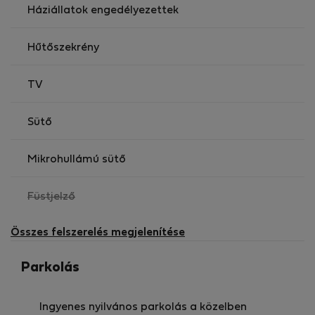
Háziállatok engedélyezettek
Hűtőszekrény
TV
Sütő
Mikrohullámú sütő
,
Füstjelző
nem
elérhető
Összes felszerelés megjelenítése
Parkolás
Ingyenes nyilvános parkolás a közelben