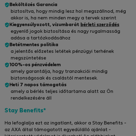
Beköltözés Garancia
biztosítva, hogy mindig lesz hol megszállnod, még
akkor is, ha nem minden megy a tervek szerint
Kiegyensúlyozott, vízumbarát
bérleti szerződés
egyenlő jogok biztosítása és nagy rugalmasság
adása a tartózkodásához
Betétmentes politika
a jelentős előzetes letétek pénzügyi terhének
megszüntetése
100%-os pénzvédelem
amely garantálja, hogy tranzakciói mindig
biztonságosak és csalástól mentesek.
Heti 7 napos támogatás
amely a bérlés teljes időtartama alatt az Ön
rendelkezésére áll
Stay Benefits*
Ha lefoglalja ezt az ingatlant, akkor a Stay Benefits -
az AXA által támogatott egyedülálló ajánlat -