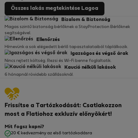
Összes lakás megtekintése Lagoa
Bizalom & Biztonság
Magas szintű biztonság bérlőknek a StayProtection Bérlőknek
segítségével.
Ellenőrzés
Hírnevünk a sok elégedett bérlő tapasztalataiból táplálkozik.
Igazságos és végső árak
Nincs rejtett költség. Rezsi és Wi-Fi benne foglaltatik.
Kaució nélküli lakások
6 hónapnál rövidebb szállásoknál.
Frissítse a Tartózkodását: Csatlakozzon
most a Flatiohoz exkluzív előnyökért!
Mit fogsz kapni?
20 € kedvezmény az első tartózkodásra