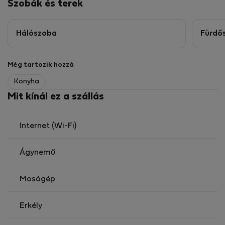
Szobák és terek
Hálószoba
Fürdő
Még tartozik hozzá
Konyha
Mit kínál ez a szállás
Internet (Wi-Fi)
Ágynemű
Mosógép
Erkély