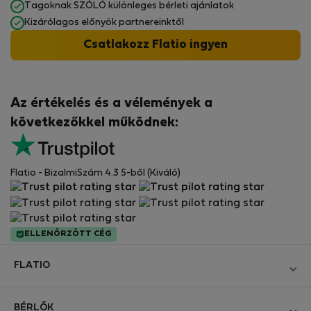
Tagoknak SZÓLÓ különleges bérleti ajánlatok
Kizárólagos előnyök partnereinktől
Csatlakozz Flatio ingyen
Az értékelés és a vélemények a
következőkkel működnek:
Flatio - BizalmiSzám 4.3 5-ből (Kiváló)
ELLENŐRZÖTT CÉG
FLATIO
Blog
BÉRLŐK