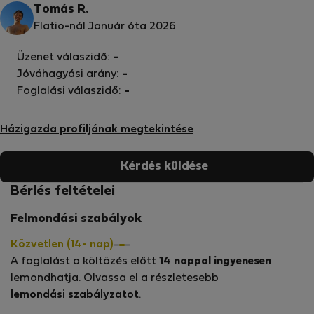
Tomás R.
Flatio-nál Január óta 2026
Üzenet válaszidő:
-
Jóváhagyási arány:
-
Foglalási válaszidő:
-
Házigazda profiljának megtekintése
Kérdés küldése
Bérlés feltételei
Felmondási szabályok
Közvetlen (14- nap)
A foglalást a költözés előtt
14 nappal ingyenesen
lemondhatja. Olvassa el a részletesebb
lemondási szabályzatot
.