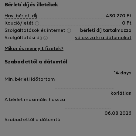
Bérletí díj és illetékek
Havi bérleti dÍj
430 270
Ft
Kaució/letét
0
Ft
Szolgáltatások és internet
bérleti díj tartalmazza
Szolgáltatási díj
válassza ki a dátumokat
Mikor és mennyit fizetek?
Szabad ettől a dátumtól
14 days
Min. bérleti időtartam
korlátlan
A bérlet maximális hossza
06.08.2026
Szabad ettől a dátumtól