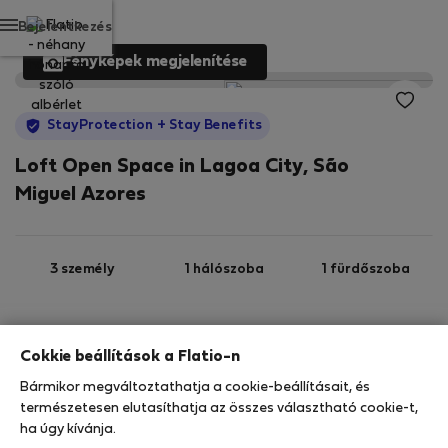
Bejelentkezés
Fényképek megjelenítése
StayProtection
+ Stay Benefits
Loft Open Space in Lagoa City, São
Miguel Azores
3 személy
1 hálószoba
1 fürdőszoba
1. emelet
Wi-Fi
Felszerelt
Cokkie beállítások a Flatio-n
Bármikor megváltoztathatja a cookie-beállításait, és
StayProtection
Stay Benefits
természetesen elutasíthatja az összes választható cookie-t,
ha úgy kívánja.
Az Ön tartózkodását ebben az ingatlanban a