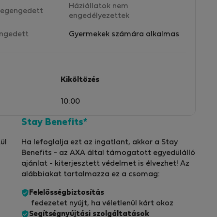
Háziállatok nem
egengedett
engedélyezettek
ngedett
Gyermekek számára alkalmas
Kiköltözés
10:00
Stay Benefits*
ül
Ha lefoglalja ezt az ingatlant, akkor a Stay
Benefits - az AXA által támogatott egyedülálló
ajánlat - kiterjesztett védelmet is élvezhet! Az
alábbiakat tartalmazza ez a csomag:
Felelősségbiztosítás
fedezetet nyújt, ha véletlenül kárt okoz
Segítségnyújtási szolgáltatások