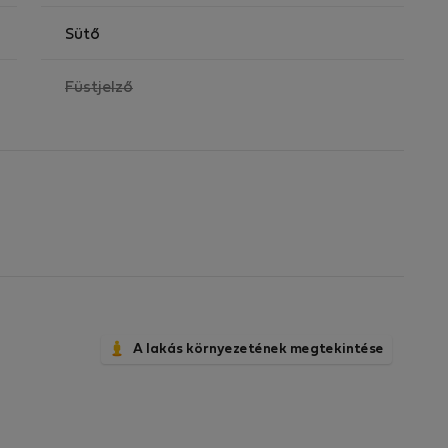
Sütő
,
Füstjelző
nem
elérhető
A lakás környezetének megtekintése