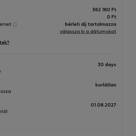
362 180
Ft
0
Ft
ternet
bérleti díj tartalmazza
válassza ki a dátumokat
tek?
30 days
m
korlátlan
ossza
01.08.2027
mtól