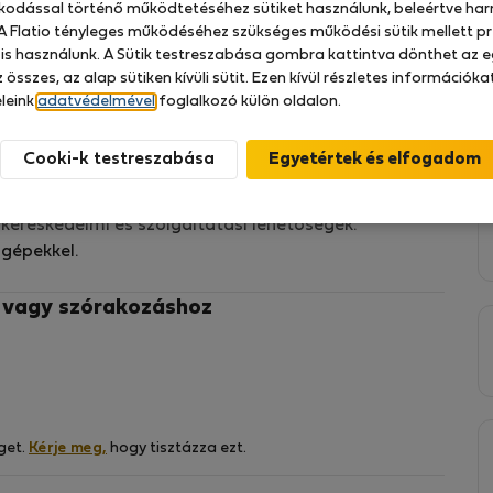
zkodással történő működtetéséhez sütiket használunk, beleértve har
 A Flatio tényleges működéséhez szükséges működési sütik mellett pr
 is használunk. A Sütik testreszabása gombra kattintva dönthet az e
 összes, az alap sütiken kívüli sütit. Ezen kívül részletes információk
leink
adatvédelmével
foglalkozó külön oldalon.
dió, liftes épület 1. emeletén, néhány méterre a
Cooki-k testreszabása
 kereskedelmi és szolgáltatási lehetőségek.
 gépekkel.
z vagy szórakozáshoz
 közelében található, és változatos városi élményt
os Aliados, a Mercado do Bolhão és a Rua de Santa
get.
Kérje meg,
hogy tisztázza ezt.
ténelmi Café Majestic kávézóról híresek. A kultúra
érigos épületeket tömegközlekedéssel vagy