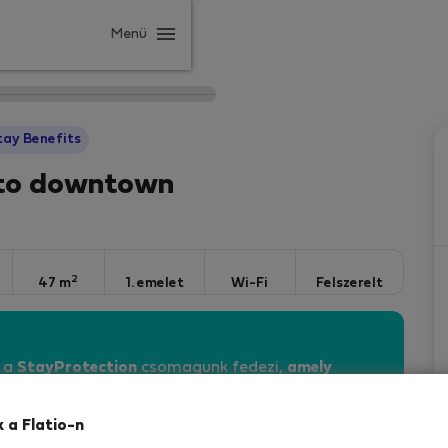
Menü
tay Benefits
rto downtown
2
47 m
1. emelet
Wi-Fi
Felszerelt
n a
StayProtection
csomagunk fedezi,
amely
vebben
k a Flatio-n