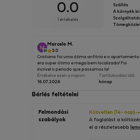
0.0
Szállás
A környék b
Szolgáltatá
1 értékelés
Tömegközle
Marcelo M.
5.0
Cristiana foi uma ótima anfitria e o apartamento
era super ótimo e mega bem localizado! Foi
incrivel o periodo que passamos la!
Értékelve ezen a napon:
Tartózkodási idő:
16.07.2026
hónap
Bérlés feltételei
Felmondási
Közvetlen (14- nap)
szabályok
A foglalást a költözé
el a részletesebb
lem