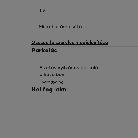
TV
Mikrohullámú sütő
Összes felszerelés megjelenítése
Parkolás
Fizetős nyilvános parkoló
a közelben
1 perc gyalog
Hol fog lakni