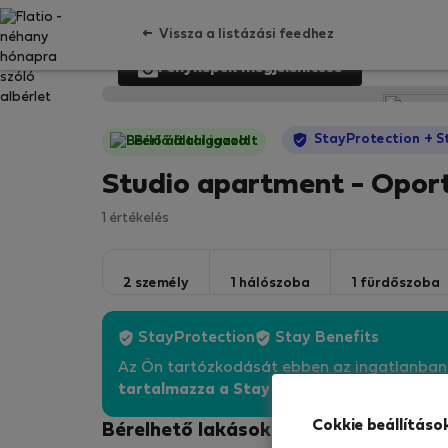
Vissza a listázási feedhez
Fényképek megjelenítése
StayProtection
+ S
Bérlő által igazolt
Studio apartment - Opo
1 értékelés
2 személy
1 hálószoba
1 fürdőszoba
StayProtection
Stay Benefits
Az Ön tartózkodását ebben az ingatlanba
tartalmazza a Stay Benefits csomagot
!
Bő
Cokkie beállításo
Bérelhető lakások - Porto