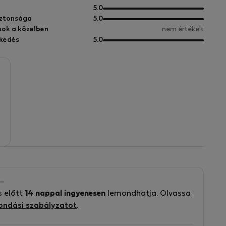
pontból
5
5.0
pontból
5
iztonsága
5.0
pontból
sok a közelben
nem értékelt
5
kedés
5.0
pontból
s előtt
14 nappal ingyenesen
lemondhatja. Olvassa
ondási szabályzatot
.