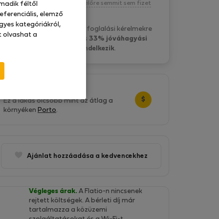
Kötelezettség nélkül, egyelőre semmit sem fizet
madik féltől
eferenciális, elemző
gyes kategóriákról,
Cristiana R. általában a foglalási kérelmekre
at olvashat a
8 óra belül válaszol
és
33% jóváhagyási
aránnyal rendelkezik
.
Nagyszerű ár!
$
Ez a lakás olcsóbb mint az átlag a
környéken
Porto
.
Ajánlat hozzáadása a kedvencekhez
Végleges árak.
A Flatio-n nincsenek
rejtett költségek. A bérleti díj már
tartalmazza a közüzemi