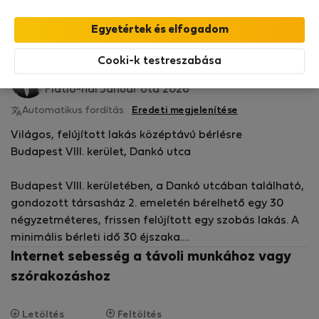
StayProtection
csomagunk fedezi,
amely
tartalmazza a Stay Benefits csomagot
!
Bővebben
Bérelhető lakások - Budapest
Cooki-k testreszabása
Beata B.
Flatio-nál Január óta 2026
Automatikus fordítás
Eredeti megjelenítése
Világos, felújított lakás középtávú bérlésre
Budapest VIII. kerület, Dankó utca
Budapest VIII. kerületében, a Dankó utcában található,
gondozott társasház 2. emeletén bérelhető egy 30
négyzetméteres, frissen felújított egy szobás lakás. A
minimális bérleti idő 30 éjszaka.
Internet sebesség a távoli munkához vagy
A lakás napos, modern és vadonatúj bútorokkal van
szórakozáshoz
berendezve. Teljesen felszerelt konyhával, mosógéppel
és kádas fürdőszobával rendelkezik.
Letöltés
Feltöltés