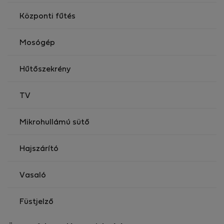
tartózkodik Budapesten.
Központi fűtés
A bérleti díj tartalmazza az összes rezsit.
Mosógép
Minimális tartózkodási idő: 30 éjszaka.
Hűtőszekrény
TV
Mikrohullámú sütő
Hajszárító
Vasaló
Füstjelző