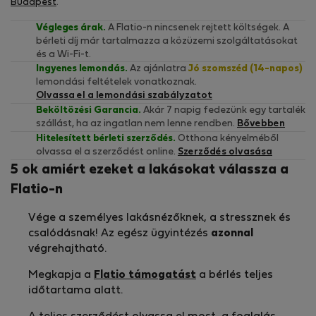
Budapest
.
Végleges árak.
A Flatio-n nincsenek rejtett költségek. A
bérleti díj már tartalmazza a közüzemi szolgáltatásokat
és a Wi-Fi-t.
Ingyenes lemondás.
Az ajánlatra
Jó szomszéd (14-napos)
lemondási feltételek vonatkoznak.
Olvassa el a lemondási szabályzatot
Beköltözési Garancia.
Akár 7 napig fedezünk egy tartalék
szállást, ha az ingatlan nem lenne rendben.
Bővebben
Hitelesített bérleti szerződés.
Otthona kényelméből
olvassa el a szerződést online.
Szerződés olvasása
5 ok amiért ezeket a lakásokat válassza a
Flatio-n
Vége a személyes lakásnézőknek, a stressznek és
csalódásnak! Az egész ügyintézés
azonnal
végrehajtható.
Megkapja a
Flatio támogatást
a bérlés teljes
időtartama alatt.