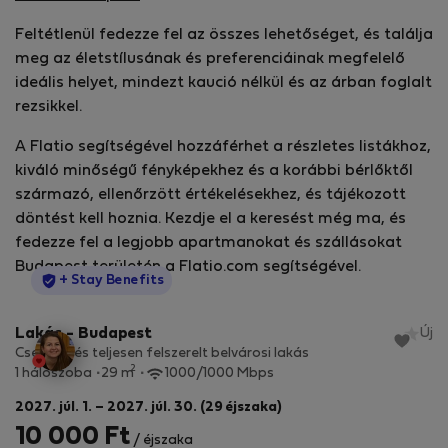
Feltétlenül fedezze fel az összes lehetőséget, és találja
meg az életstílusának és preferenciáinak megfelelő
ideális helyet, mindezt kaució nélkül és az árban foglalt
rezsikkel.
A Flatio segítségével hozzáférhet a részletes listákhoz,
kiváló minőségű fényképekhez és a korábbi bérlőktől
származó, ellenőrzött értékelésekhez, és tájékozott
döntést kell hoznia. Kezdje el a keresést még ma, és
fedezze fel a legjobb apartmanokat és szállásokat
Budapest területén a Flatio.com segítségével.
StayProtection
+ Stay Benefits
Lakás - Budapest
Új
Csendes és teljesen felszerelt belvárosi lakás
2
1 hálószoba
29 m
1000/1000 Mbps
2027. júl. 1. – 2027. júl. 30. (29 éjszaka)
10 000 Ft
/ éjszaka