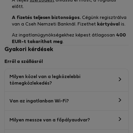
A teljes
szerződést
olvassa el most, a foglalás
előtt.
A fizetés teljesen biztonságos.
Cégünk regisztrálva
van a Cseh Nemzeti Banknál. Fizethet
kártyával
is.
Az ingatlanügynökségekhez képest átlagosan
400
EUR-t
takaríthat meg
.
Gyakori kérdések
Erről a szállásról
Milyen közel van a legközelebbi
tömegközlekedés?
Van az ingatlanban Wi-Fi?
Milyen messze van a főpályaudvar?