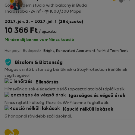
Cozy, modern studio with balcony in Buda
2
1 hálószoba
24 m
1000/300 Mbps
2027. jún. 2. – 2027. júl. 1. (29 éjszaka)
10 366 Ft
/ éjszaka
Minden díj benne van
·
Nincs kaució
Hungary
Budapest
Bright, Renovated Apartment for Mid Term Rent
Bizalom & Biztonság
Magas szintű biztonság bérlőknek a StayProtection Bérlőknek
segítségével.
Ellenőrzés
Hírnevünk a sok elégedett bérlő tapasztalataiból táplálkozik.
Igazságos és végső árak
Nincs rejtett költség. Rezsi és Wi-Fi benne foglaltatik.
Kaució nélküli lakások
6 hónapnál rövidebb szállásoknál.