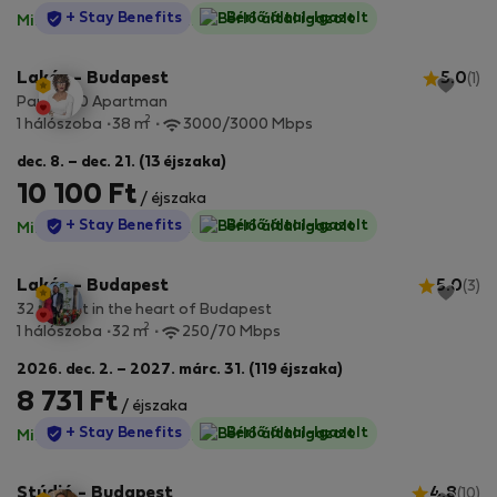
StayProtection
+ Stay Benefits
Bérlő által-Igazolt
Minden díj benne van
·
Nincs kaució
Lakás - Budapest
5.0
(1)
Paulay 20 Apartman
2
1 hálószoba
38 m
3000/3000 Mbps
dec. 8. – dec. 21. (13 éjszaka)
10 100 Ft
/ éjszaka
StayProtection
+ Stay Benefits
Bérlő által-Igazolt
Minden díj benne van
·
Nincs kaució
Lakás - Budapest
5.0
(3)
32 m² flat in the heart of Budapest
2
1 hálószoba
32 m
250/70 Mbps
2026. dec. 2. – 2027. márc. 31. (119 éjszaka)
8 731 Ft
/ éjszaka
StayProtection
+ Stay Benefits
Bérlő által-Igazolt
Minden díj benne van
·
Nincs kaució
Stúdió - Budapest
4.8
(10)