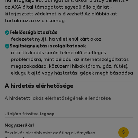
Ha lefoglalja ezt az ingatlant, akkor a Stay Benefits -
az AXA által támogatott egyedülálló ajánlat -
kiterjesztett védelmet is élvezhet! Az alábbiakat
tartalmazza ez a csomag:
Felelősségbiztosítás
fedezetet nyújt, ha véletlenül kárt okoz
Segítségnyújtási szolgáltatások
a tartózkodás során felmerülő esetleges
problémákra, mint például az internetszolgáltatás
megszakadása, közüzemi hibák (áram, gáz, fűtés),
eldugult ajtó vagy háztartási gépek meghibásodása
A hirdetés elérhetősége
A hirdetett lakás elérhetőségének ellenőrzése
Utoljára frissítve
tegnap
Nagyszerű ár!
$
Ez a lakás olcsóbb mint az átlag a környéken