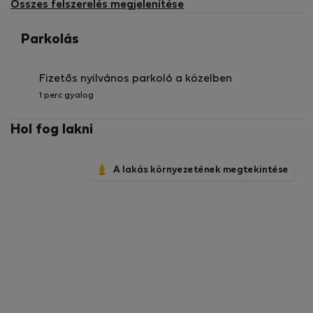
Összes felszerelés megjelenítése
Parkolás
Fizetős nyilvános parkoló a közelben
1 perc gyalog
Hol fog lakni
A lakás környezetének megtekintése