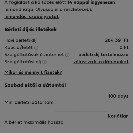
A foglalást a költözés előtt
14 nappal ingyenesen
lemondhatja. Olvassa el a részletesebb
lemondási szabályzatot
.
Bérletí díj és illetékek
Havi bérleti dÍj
264 391
Ft
Kaució/letét
0
Ft
Szolgáltatások és internet
bérleti díj tartalmazza
Szolgáltatási díj
válassza ki a dátumokat
Mikor és mennyit fizetek?
Szabad ettől a dátumtól
180 days
Min. bérleti időtartam
korlátlan
A bérlet maximális hossza