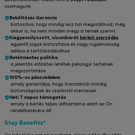
automatikusan fedezi Önt a
StayProtection
csomagunk.
Beköltözés Garancia
biztosítva, hogy mindig lesz hol megszállnod, még
akkor is, ha nem minden megy a tervek szerint
Kiegyensúlyozott, vízumbarát
bérleti szerződés
egyenlő jogok biztosítása és nagy rugalmasság
adása a tartózkodásához
Betétmentes politika
a jelentős előzetes letétek pénzügyi terhének
megszüntetése
100%-os pénzvédelem
amely garantálja, hogy tranzakciói mindig
biztonságosak és csalástól mentesek.
Heti 7 napos támogatás
amely a bérlés teljes időtartama alatt az Ön
rendelkezésére áll
Stay Benefits*