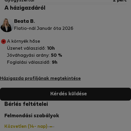
Gyógyszertár
2 perc
A házigazdáról
Beata B.
Flatio-nál Január óta 2026
A környék hőse
Üzenet válaszidő:
10h
Jóváhagyási arány:
50 %
Foglalási válaszidő:
9h
Házigazda profiljának megtekintése
Kérdés küldése
Bérlés feltételei
Felmondási szabályok
Közvetlen (14- nap)