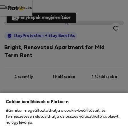
Bejelentkezés
Fényképek megjelenítése
StayProtection
+ Stay Benefits
Bright, Renovated Apartment for Mid
Term Rent
2 személy
1 hálószoba
1 fürdőszoba
2
30 m
2. emelet
Wi-Fi
Cokkie beállítások a Flatio-n
Bármikor megváltoztathatja a cookie-beállításait, és
StayProtection
Stay Benefits
természetesen elutasíthatja az összes választható cookie-t,
ha úgy kívánja.
Az Ön tartózkodását ebben az ingatlanban a