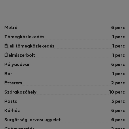
Metró
6 perc
Tömegközlekedés
1 perc
Éjjeli tömegközlekedés
1 perc
Élelmiszerbolt
1 perc
Pályaudvar
6 perc
Bár
1 perc
Étterem
2 perc
Szórakozóhely
10 perc
Posta
5 perc
Kórház
6 perc
Sürgősségi orvosi ügyelet
6 perc