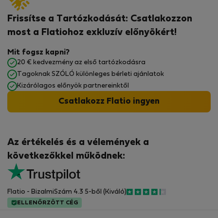
Frissítse a Tartózkodását: Csatlakozzon
most a Flatiohoz exkluzív előnyökért!
Mit fogsz kapni?
20 € kedvezmény az első tartózkodásra
Tagoknak SZÓLÓ különleges bérleti ajánlatok
Kizárólagos előnyök partnereinktől
Csatlakozz Flatio ingyen
Az értékelés és a vélemények a
következőkkel működnek:
Flatio - BizalmiSzám 4.3 5-ből (Kiváló)
ELLENŐRZÖTT CÉG