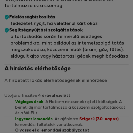
tartalmazza ez a csomag:
Felelősségbiztosítás
fedezetet nyújt, ha véletlenül kárt okoz
Segítségnyújtási szolgáltatások
a tartózkodás során felmerülő esetleges
problémákra, mint például az internetszolgáltatás
megszakadása, közüzemi hibák (áram, gáz, fűtés),
eldugult ajtó vagy háztartási gépek meghibásodása
A hirdetés elérhetősége
A hirdetett lakás elérhetőségének ellenőrzése
Utoljára frissítve
4 órával ezelőtt
Végleges árak.
A Flatio-n nincsenek rejtett költségek. A
bérleti díj már tartalmazza a közüzemi szolgáltatásokat
és a Wi-Fi-t.
Ingyenes lemondás.
Az ajánlatra
Szigorú (30-napos)
lemondási feltételek vonatkoznak.
Olvassa el a lemondási szabályzatot