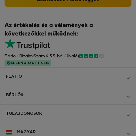
Az értékelés és a vélemények a
következőkkel működnek:
Flatio - BizalmiSzám 4.3 5-ből (Kiváló)
ELLENŐRZÖTT CÉG
FLATIO
Blog
BÉRLŐK
Legyen Partnerünk
Bejelentkezés
Csatlakozzon a Digitális Nomád Tesztelő Klubhoz
TULAJDONOSOK
Hozza létre a fiókomat
Kapcsolat és Impresszum
Bejelentkezés
Cégeknek
MAGYAR
Üzleti feltételek