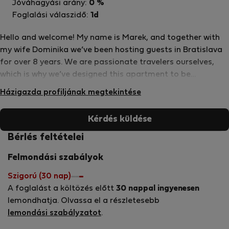
Jóváhagyási arány:
0 %
Foglalási válaszidő:
1d
Hello and welcome! My name is Marek, and together with
my wife Dominika we’ve been hosting guests in Bratislava
for over 8 years. We are passionate travelers ourselves,
which is why we’ve designed this apartment to be
comfortable, practical, and welcoming—just the kind of
Házigazda profiljának megtekintése
place we’d love to stay in when exploring a new city.
Bratislava may be small, but it’s full of charm, history, and
Kérdés küldése
great food, and we’re happy to host you here. Please feel
free to use everything you find in the apartment and truly
Bérlés feltételei
make yourself at home. We take great care of our place
Felmondási szabályok
and treat it with love, and we kindly ask our guests to do
the same. If you need anything during your stay, we’re
Szigorú (30 nap)
always happy to help. Enjoy your stay and feel at home in
A foglalást a költözés előtt
30 nappal ingyenesen
Bratislava!
lemondhatja. Olvassa el a részletesebb
lemondási szabályzatot
.