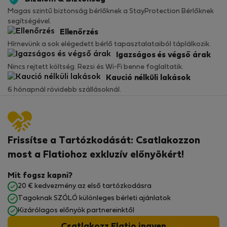
Magas szintű biztonság bérlőknek a StayProtection Bérlőknek
segítségével.
Ellenőrzés
Hírnevünk a sok elégedett bérlő tapasztalataiból táplálkozik.
Igazságos és végső árak
Nincs rejtett költség. Rezsi és Wi-Fi benne foglaltatik.
Kaució nélküli lakások
6 hónapnál rövidebb szállásoknál.
Frissítse a Tartózkodását: Csatlakozzon
most a Flatiohoz exkluzív előnyökért!
Mit fogsz kapni?
20 € kedvezmény az első tartózkodásra
Tagoknak SZÓLÓ különleges bérleti ajánlatok
Kizárólagos előnyök partnereinktől
Csatlakozz Flatio ingyen