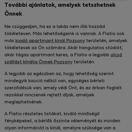
További ajánlatok, amelyek tetszhetnek
Önnek
Ne csüggedjen, ha ez a lakás nem illik hozzád
tökéletesen. Más lehetőségeink is vannak. A Flatio sok
más
kiadó apartmant kínál Pozsony
területén, amelyek
tökéletesek az Ön számára. Akár hangulatos stúdiót,
akár tágas apartmant keres, a Flatio a legjobb
olcsó
szállást kínálja Önnek Pozsony
területén.
A legjobb az egészben az, hogy lehetőség szerint
mindegyik kaució nélkül van, egységes bérleti
szerződésük van, amely védi Önt, és az árban foglalt
rezsikkel nincsenek rejtett díjak, amelyek
meglephetnének.
A Flatio részletes listákat, kiváló minőségű
fényképeket, a bérlők őszinte véleményét és minden
olyan információt is kínál, amelyre szüksége van a