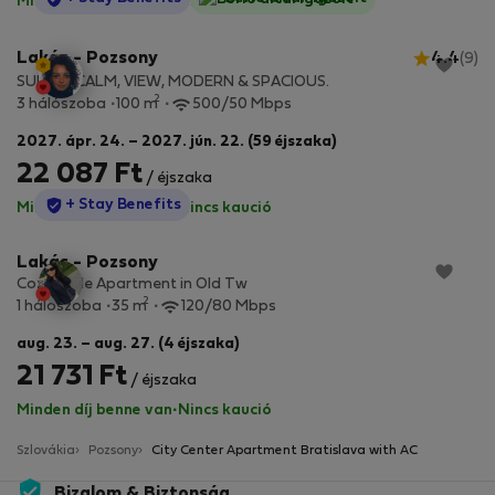
Minden díj benne van
·
Nincs kaució
Lakás - Pozsony
4.4
(9)
SUNNY, CALM, VIEW, MODERN & SPACIOUS.
2
3 hálószoba
100 m
500/50 Mbps
2027. ápr. 24. – 2027. jún. 22. (59 éjszaka)
22 087 Ft
/ éjszaka
StayProtection
+ Stay Benefits
Minden díj benne van
·
Nincs kaució
Lakás - Pozsony
Cozy Little Apartment in Old Tw
2
1 hálószoba
35 m
120/80 Mbps
aug. 23. – aug. 27. (4 éjszaka)
21 731 Ft
/ éjszaka
Minden díj benne van
·
Nincs kaució
Szlovákia
Pozsony
City Center Apartment Bratislava with AC
Bizalom & Biztonság