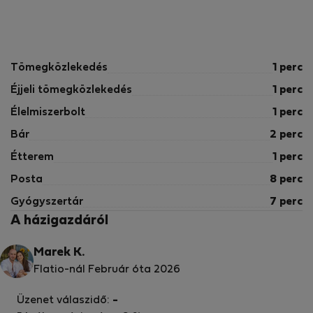
Tömegközlekedés
1 perc
Éjjeli tömegközlekedés
1 perc
Élelmiszerbolt
1 perc
Bár
2 perc
Étterem
1 perc
Posta
8 perc
Gyógyszertár
7 perc
A házigazdáról
Marek K.
Flatio-nál Február óta 2026
Üzenet válaszidő:
-