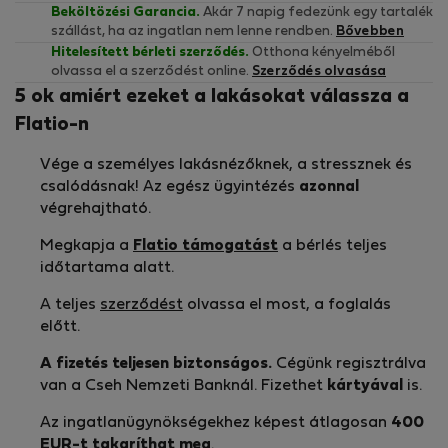
Beköltözési Garancia.
Akár 7 napig fedezünk egy tartalék
szállást, ha az ingatlan nem lenne rendben.
Bővebben
Hitelesített bérleti szerződés.
Otthona kényelméből
olvassa el a szerződést online.
Szerződés olvasása
5 ok amiért ezeket a lakásokat válassza a
Flatio-n
Vége a személyes lakásnézőknek, a stressznek és
csalódásnak! Az egész ügyintézés
azonnal
végrehajtható.
Megkapja a
Flatio támogatást
a bérlés teljes
időtartama alatt.
A teljes
szerződést
olvassa el most, a foglalás
előtt.
A fizetés teljesen biztonságos.
Cégünk regisztrálva
van a Cseh Nemzeti Banknál. Fizethet
kártyával
is.
Az ingatlanügynökségekhez képest átlagosan
400
EUR-t
takaríthat meg
.