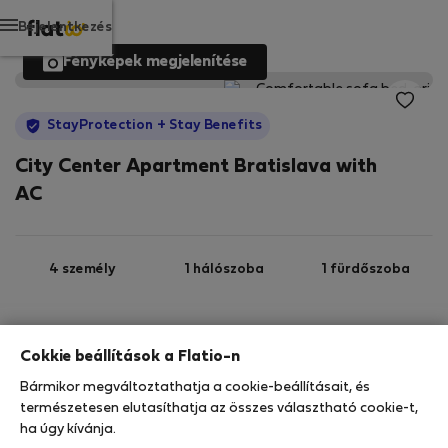
Bejelentkezés
Fényképek megjelenítése
StayProtection
+ Stay Benefits
City Center Apartment Bratislava with
AC
4 személy
1 hálószoba
1 fürdőszoba
2
44 m
3. emelet
Wi-Fi
Cokkie beállítások a Flatio-n
Bármikor megváltoztathatja a cookie-beállításait, és
StayProtection
Stay Benefits
természetesen elutasíthatja az összes választható cookie-t,
ha úgy kívánja.
Az Ön tartózkodását ebben az ingatlanban a