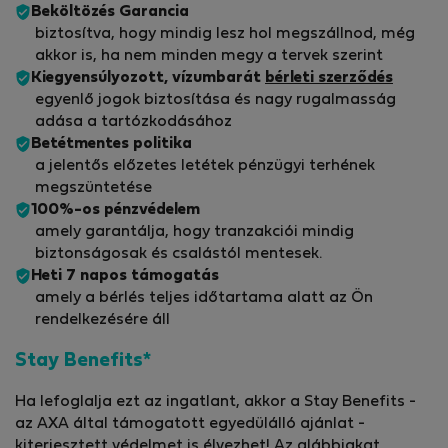
Beköltözés Garancia
biztosítva, hogy mindig lesz hol megszállnod, még
akkor is, ha nem minden megy a tervek szerint
Kiegyensúlyozott, vízumbarát
bérleti szerződés
egyenlő jogok biztosítása és nagy rugalmasság
adása a tartózkodásához
Betétmentes politika
a jelentős előzetes letétek pénzügyi terhének
megszüntetése
100%-os pénzvédelem
amely garantálja, hogy tranzakciói mindig
biztonságosak és csalástól mentesek.
Heti 7 napos támogatás
amely a bérlés teljes időtartama alatt az Ön
rendelkezésére áll
Stay Benefits*
Ha lefoglalja ezt az ingatlant, akkor a Stay Benefits -
az AXA által támogatott egyedülálló ajánlat -
kiterjesztett védelmet is élvezhet! Az alábbiakat