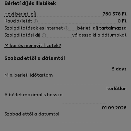
Bérletí díj és illetékek
Havi bérleti dÍj
760 578
Ft
Kaució/letét
0
Ft
Szolgáltatások és internet
bérleti díj tartalmazza
Szolgáltatási díj
válassza ki a dátumokat
Mikor és mennyit fizetek?
Szabad ettől a dátumtól
5 days
Min. bérleti időtartam
korlátlan
A bérlet maximális hossza
01.09.2026
Szabad ettől a dátumtól