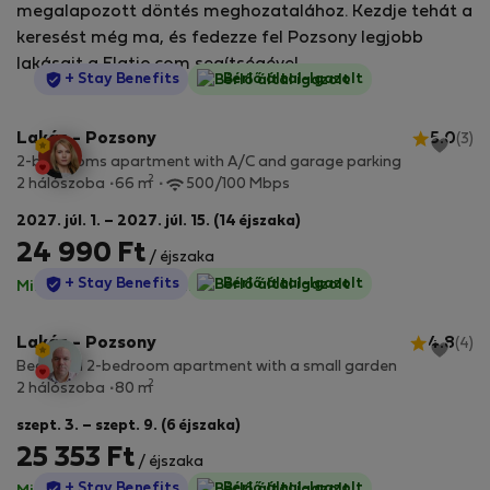
megalapozott döntés meghozatalához. Kezdje tehát a
keresést még ma, és fedezze fel Pozsony legjobb
lakásait a Flatio.com segítségével.
StayProtection
+ Stay Benefits
Bérlő által-Igazolt
Lakás - Pozsony
5.0
(3)
2-bedrooms apartment with A/C and garage parking
2
2 hálószoba
66 m
500/100 Mbps
2027. júl. 1. – 2027. júl. 15. (14 éjszaka)
24 990 Ft
/ éjszaka
StayProtection
+ Stay Benefits
Bérlő által-Igazolt
Minden díj benne van
·
Nincs kaució
Lakás - Pozsony
4.8
(4)
Beautiful 2-bedroom apartment with a small garden
2
2 hálószoba
80 m
szept. 3. – szept. 9. (6 éjszaka)
25 353 Ft
/ éjszaka
StayProtection
+ Stay Benefits
Bérlő által-Igazolt