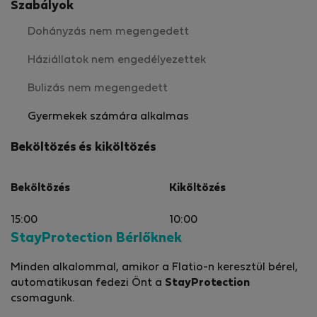
Szabályok
Dohányzás nem megengedett
Háziállatok nem engedélyezettek
Bulizás nem megengedett
Gyermekek számára alkalmas
Beköltözés és kiköltözés
Beköltözés
Kiköltözés
15:00
10:00
StayProtection Bérlőknek
Minden alkalommal, amikor a Flatio-n keresztül bérel,
automatikusan fedezi Önt a
StayProtection
csomagunk.