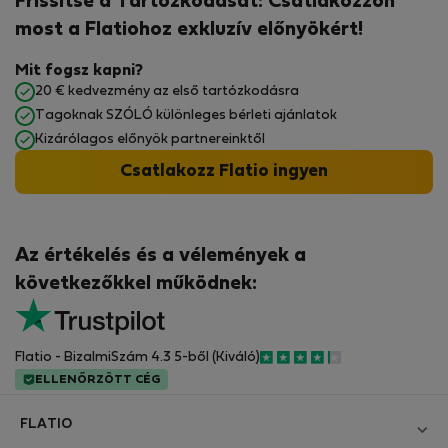
Frissítse a Tartózkodását: Csatlakozzon
most a Flatiohoz exkluzív előnyökért!
Mit fogsz kapni?
20 € kedvezmény az első tartózkodásra
Tagoknak SZÓLÓ különleges bérleti ajánlatok
Kizárólagos előnyök partnereinktől
Csatlakozz Flatio ingyen
Az értékelés és a vélemények a
következőkkel működnek:
Flatio - BizalmiSzám 4.3 5-ből (Kiváló)
ELLENŐRZÖTT CÉG
FLATIO