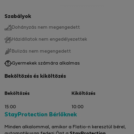
Szabályok
Dohányzás nem megengedett
Háziállatok nem engedélyezettek
Bulizás nem megengedett
Gyermekek számára alkalmas
Beköltözés és kiköltözés
Beköltözés
Kiköltözés
15:00
10:00
StayProtection Bérlőknek
Minden alkalommal, amikor a Flatio-n keresztül bérel,
automatikusan fedezi Önt a
StayProtection