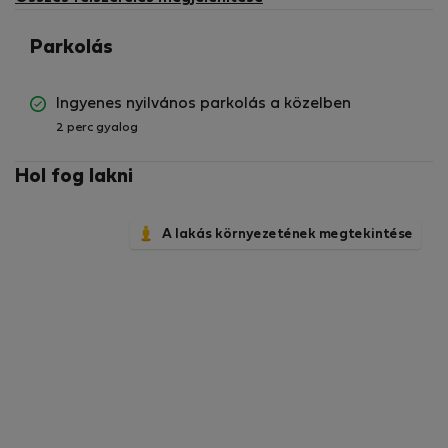
Parkolás
Ingyenes nyilvános parkolás a közelben
2 perc gyalog
Hol fog lakni
A lakás környezetének megtekintése