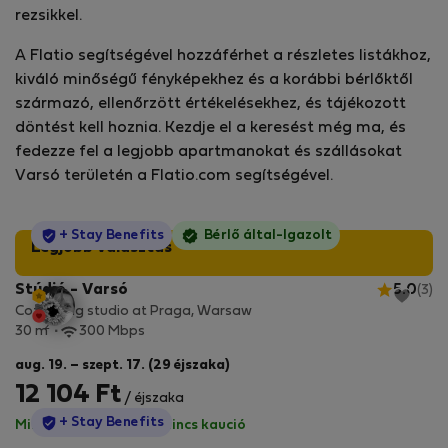
rezsikkel.
A Flatio segítségével hozzáférhet a részletes listákhoz,
kiváló minőségű fényképekhez és a korábbi bérlőktől
származó, ellenőrzött értékelésekhez, és tájékozott
döntést kell hoznia. Kezdje el a keresést még ma, és
fedezze fel a legjobb apartmanokat és szállásokat
Varsó területén a Flatio.com segítségével.
StayProtection
+ Stay Benefits
Bérlő által-Igazolt
Legjobb választás
Stúdió - Varsó
5.0
(3)
Cozy & big studio at Praga, Warsaw
2
30 m
300 Mbps
aug. 19. – szept. 17. (29 éjszaka)
12 104 Ft
/ éjszaka
StayProtection
+ Stay Benefits
Minden díj benne van
·
Nincs kaució