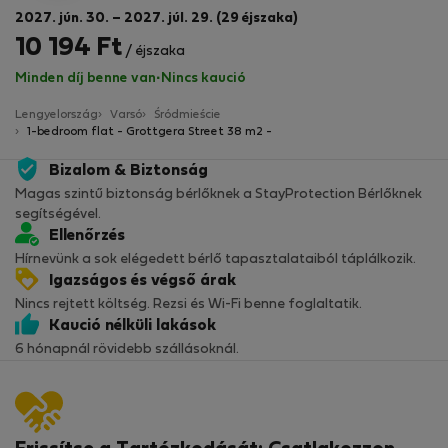
2027. jún. 30. – 2027. júl. 29. (29 éjszaka)
10 194 Ft
/ éjszaka
Minden díj benne van
·
Nincs kaució
Lengyelország
Varsó
Śródmieście
1-bedroom flat - Grottgera Street 38 m2 -
Bizalom & Biztonság
Magas szintű biztonság bérlőknek a StayProtection Bérlőknek
segítségével.
Ellenőrzés
Hírnevünk a sok elégedett bérlő tapasztalataiból táplálkozik.
Igazságos és végső árak
Nincs rejtett költség. Rezsi és Wi-Fi benne foglaltatik.
Kaució nélküli lakások
6 hónapnál rövidebb szállásoknál.