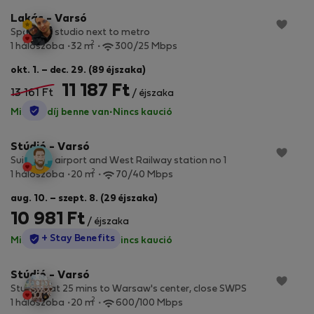
Lakás - Varsó
Spacious studio next to metro
2
1 hálószoba
32 m
300/25 Mbps
okt. 1. – dec. 29. (89 éjszaka)
11 187 Ft
13 161 Ft
/ éjszaka
StayProtection
Minden díj benne van
·
Nincs kaució
Stúdió - Varsó
Suit Near airport and West Railway station no 1
2
1 hálószoba
20 m
70/40 Mbps
aug. 10. – szept. 8. (29 éjszaka)
10 981 Ft
/ éjszaka
StayProtection
+ Stay Benefits
Minden díj benne van
·
Nincs kaució
Stúdió - Varsó
Studio flat 25 mins to Warsaw's center, close SWPS
2
1 hálószoba
20 m
600/100 Mbps