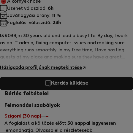
A környék hőse
Üzenet válaszidő:
6h
Jóváhagyási arány:
11 %
Foglalási válaszidő:
23h
I&#039;m 30 years old and lead a busy life. By day, I work
as an IT admin, fixing computer issues and making sure
everything runs smoothly. In my free time, I love hosting
guests at my place and making sure they have a great
stay. When I&#039;m not working or hosting, you&#039;ll
Házigazda profiljának megtekintése
often find me on the volleyball court, spiking and diving
with friends. It&#039;s a fun way to stay active and unwind
Kérdés küldése
after a long day.
Bérlés feltételei
Felmondási szabályok
Szigorú (30 nap)
A foglalást a költözés előtt
30 nappal ingyenesen
lemondhatja. Olvassa el a részletesebb