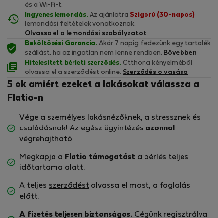
és a Wi-Fi-t.
Ingyenes lemondás.
Az ajánlatra
Szigorú (30-napos)
lemondási feltételek vonatkoznak.
Olvassa el a lemondási szabályzatot
Beköltözési Garancia.
Akár 7 napig fedezünk egy tartalék
szállást, ha az ingatlan nem lenne rendben.
Bővebben
Hitelesített bérleti szerződés.
Otthona kényelméből
olvassa el a szerződést online.
Szerződés olvasása
5 ok amiért ezeket a lakásokat válassza a
Flatio-n
Vége a személyes lakásnézőknek, a stressznek és
csalódásnak! Az egész ügyintézés
azonnal
végrehajtható.
Megkapja a
Flatio támogatást
a bérlés teljes
időtartama alatt.
A teljes
szerződést
olvassa el most, a foglalás
előtt.
A fizetés teljesen biztonságos.
Cégünk regisztrálva