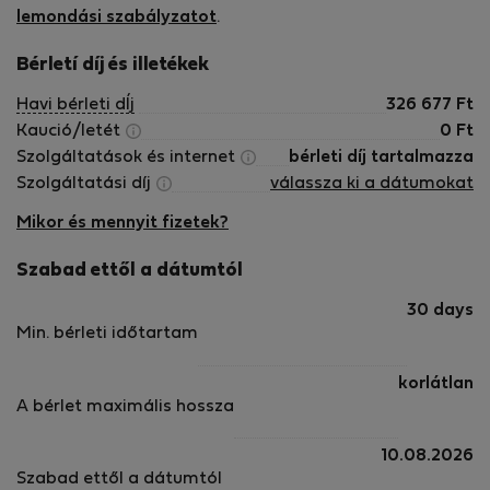
lemondási szabályzatot
.
Bérletí díj és illetékek
Havi bérleti dÍj
326 677
Ft
Kaució/letét
0
Ft
Szolgáltatások és internet
bérleti díj tartalmazza
Szolgáltatási díj
válassza ki a dátumokat
Mikor és mennyit fizetek?
Szabad ettől a dátumtól
30 days
Min. bérleti időtartam
korlátlan
A bérlet maximális hossza
10.08.2026
Szabad ettől a dátumtól