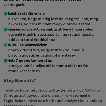
csomagunk.
Beköltözés Garancia
biztosítva, hogy mindig lesz hol megszállnod, még
akkor is, ha nem minden megy a tervek szerint
Kiegyensúlyozott, vízumbarát
bérleti szerződés
egyenlő jogok biztosítása és nagy rugalmasság
adása a tartózkodásához
100%-os pénzvédelem
amely garantálja, hogy tranzakciói mindig
biztonságosak és csalástól mentesek.
Heti 7 napos támogatás
amely a bérlés teljes időtartama alatt az Ön
rendelkezésére áll
Stay Benefits*
Felhívjuk figyelmét, hogy a Stay Benefits - az AXA által
támogatott egyedülálló ajánlat -
nem szerepel a
foglalásban
, mivel ez a bérbeadó ehelyett kaucióalapú