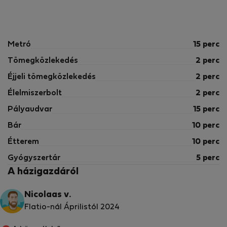
Metró
15 perc
Tömegközlekedés
2 perc
Éjjeli tömegközlekedés
2 perc
Élelmiszerbolt
2 perc
Pályaudvar
15 perc
Bár
10 perc
Étterem
10 perc
Gyógyszertár
5 perc
A házigazdáról
Nicolaas v.
Flatio-nál Áprilistól 2024