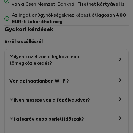
van a Cseh Nemzeti Banknál. Fizethet
kártyával
is.
Az ingatlanügynökségekhez képest átlagosan
400
EUR-t
takaríthat meg
.
Gyakori kérdések
Erről a szállásról
Milyen közel van a legközelebbi
tömegközlekedés?
Van az ingatlanban Wi-Fi?
Milyen messze van a főpályaudvar?
Mi a legrövidebb bérleti időszak?