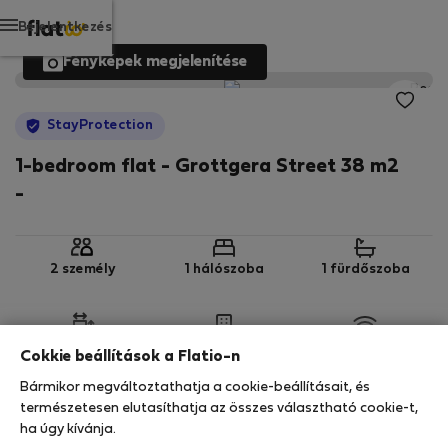
Bejelentkezés
Fényképek megjelenítése
StayProtection
1-bedroom flat - Grottgera Street 38 m2
-
2 személy
1 hálószoba
1 fürdőszoba
2
38 m
1. emelet
Wi-Fi
Cokkie beállítások a Flatio-n
Bármikor megváltoztathatja a cookie-beállításait, és
StayProtection
Stay Benefits
természetesen elutasíthatja az összes választható cookie-t,
ha úgy kívánja.
Az Ön tartózkodását a
StayProtection