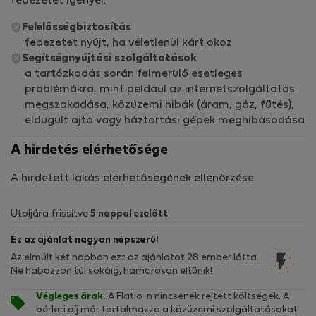
fedezetet igényel.
Felelősségbiztosítás
fedezetet nyújt, ha véletlenül kárt okoz
Segítségnyújtási szolgáltatások
a tartózkodás során felmerülő esetleges
problémákra, mint például az internetszolgáltatás
megszakadása, közüzemi hibák (áram, gáz, fűtés),
eldugult ajtó vagy háztartási gépek meghibásodása
A hirdetés elérhetősége
A hirdetett lakás elérhetőségének ellenőrzése
Utoljára frissítve
5 nappal ezelőtt
Ez az ajánlat nagyon népszerű!
Az elmúlt két napban ezt az ajánlatot 28 ember látta.
Ne habozzon túl sokáig, hamarosan eltűnik!
Végleges árak.
A Flatio-n nincsenek rejtett költségek. A
bérleti díj már tartalmazza a közüzemi szolgáltatásokat