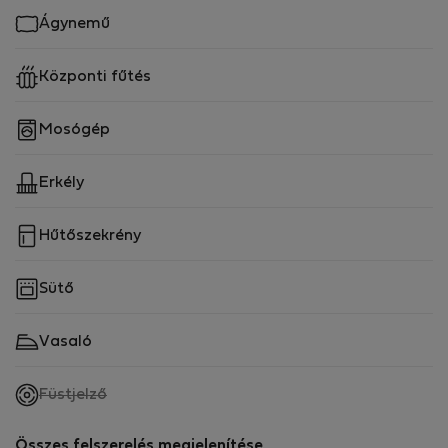
Ágynemű
Központi fűtés
Mosógép
Erkély
Hűtőszekrény
Sütő
Vasaló
,
Füstjelző
nem
elérhető
Összes felszerelés megjelenítése