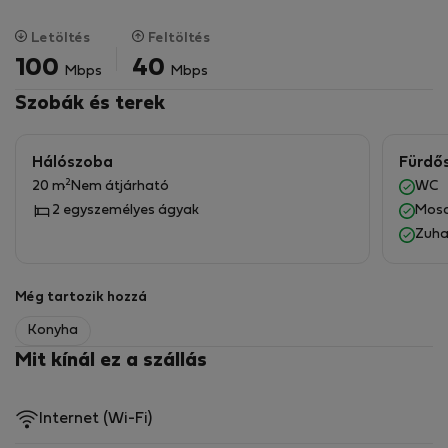
külön zárt konyha
fürdőszoba
Letöltés
Feltöltés
erkély
100
40
Mbps
Mbps
ablakok a csendes udvarra néznek
Szobák és terek
A lakás nagyon hangulatos és jól megvilágított, ideális
egy személy vagy egy pár számára.
Hálószoba
Fürdő
Minden városi közmű csatlakoztatva.
2
20 m
Nem átjárható
WC
Nincs lift.
2 egyszemélyes ágyak
Mos
Zuha
Ár
2500 PLN bérleti díj plusz 700 PLN közüzemi költségek
Kaució 3200 PLN
Még tartozik hozzá
Konyha
Mit kínál ez a szállás
Internet (Wi-Fi)