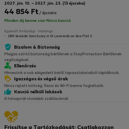
2027. jún. 10. – 2027. jún. 23. (13 éjszaka)
44 854 Ft
/ éjszaka
Minden díj benne van
·
Nincs kaució
Egyesült Királyság
Hastings
2BR Seaside Sanctuary in St Leonards on Sea Flat 5
Bizalom & Biztonság
Magas szintű biztonság bérlőknek a StayProtection Bérlőknek
segítségével.
Ellenőrzés
Hírnevünk a sok elégedett bérlő tapasztalataiból táplálkozik.
Igazságos és végső árak
Nincs rejtett költség. Rezsi és Wi-Fi benne foglaltatik.
Kaució nélküli lakások
6 hónapnál rövidebb szállásoknál.
Frissítse a Tartózkodását: Csatlakozzon