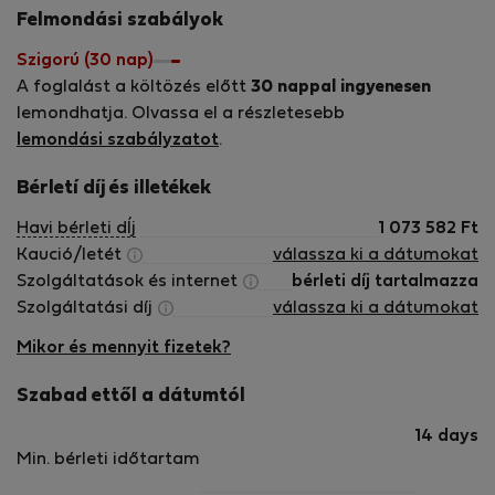
🔴 Háziállatok kérésre és felár ellenében
Felmondási szabályok
megengedettek.
Szigorú (30 nap)
A foglalást a költözés előtt
30 nappal ingyenesen
lemondhatja. Olvassa el a részletesebb
lemondási szabályzatot
.
Bérletí díj és illetékek
Havi bérleti dÍj
1 073 582
Ft
Kaució/letét
válassza ki a dátumokat
Szolgáltatások és internet
bérleti díj tartalmazza
Szolgáltatási díj
válassza ki a dátumokat
Mikor és mennyit fizetek?
Szabad ettől a dátumtól
14 days
Min. bérleti időtartam