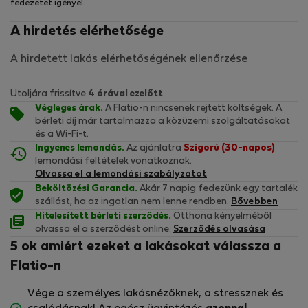
fedezetet igényel.
A hirdetés elérhetősége
A hirdetett lakás elérhetőségének ellenőrzése
Utoljára frissítve
4 órával ezelőtt
Végleges árak.
A Flatio-n nincsenek rejtett költségek. A
bérleti díj már tartalmazza a közüzemi szolgáltatásokat
és a Wi-Fi-t.
Ingyenes lemondás.
Az ajánlatra
Szigorú (30-napos)
lemondási feltételek vonatkoznak.
Olvassa el a lemondási szabályzatot
Beköltözési Garancia.
Akár 7 napig fedezünk egy tartalék
szállást, ha az ingatlan nem lenne rendben.
Bővebben
Hitelesített bérleti szerződés.
Otthona kényelméből
olvassa el a szerződést online.
Szerződés olvasása
5 ok amiért ezeket a lakásokat válassza a
Flatio-n
Vége a személyes lakásnézőknek, a stressznek és