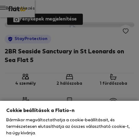
Bejelentkezés
Fényképek megjelenítése
StayProtection
2BR Seaside Sanctuary in St Leonards on
Sea Flat 5
4 személy
2 hálószoba
1 fürdőszoba
2
80 m
3. emelet
Wi-Fi
Cokkie beállítások a Flatio-n
Bármikor megváltoztathatja a cookie-beállításait, és
StayProtection
Stay Benefits
természetesen elutasíthatja az összes választható cookie-t,
ha úgy kívánja.
Az ebben az ingatlanban való tartózkodását a