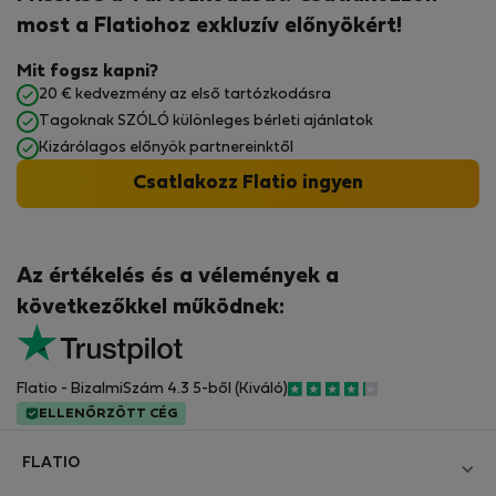
most a Flatiohoz exkluzív előnyökért!
Mit fogsz kapni?
20 € kedvezmény az első tartózkodásra
Tagoknak SZÓLÓ különleges bérleti ajánlatok
Kizárólagos előnyök partnereinktől
Csatlakozz Flatio ingyen
Az értékelés és a vélemények a
következőkkel működnek:
Flatio - BizalmiSzám 4.3 5-ből (Kiváló)
ELLENŐRZÖTT CÉG
FLATIO