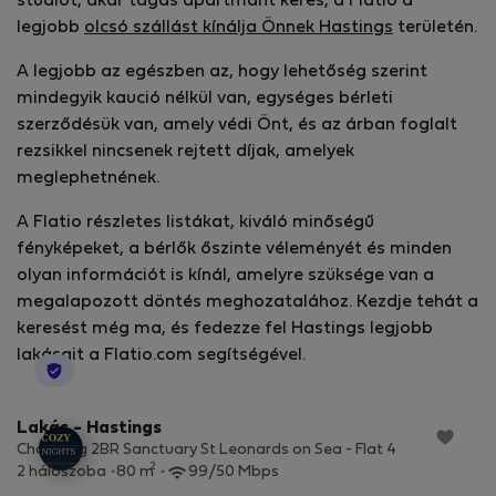
stúdiót, akár tágas apartmant keres, a Flatio a
legjobb
olcsó szállást kínálja Önnek Hastings
területén.
A legjobb az egészben az, hogy lehetőség szerint
mindegyik kaució nélkül van, egységes bérleti
szerződésük van, amely védi Önt, és az árban foglalt
rezsikkel nincsenek rejtett díjak, amelyek
meglephetnének.
A Flatio részletes listákat, kiváló minőségű
fényképeket, a bérlők őszinte véleményét és minden
olyan információt is kínál, amelyre szüksége van a
megalapozott döntés meghozatalához. Kezdje tehát a
keresést még ma, és fedezze fel Hastings legjobb
lakásait a Flatio.com segítségével.
StayProtection
Lakás - Hastings
Charming 2BR Sanctuary St Leonards on Sea - Flat 4
2
2 hálószoba
80 m
99/50 Mbps