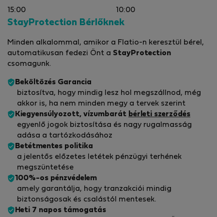
15:00
10:00
StayProtection Bérlőknek
Minden alkalommal, amikor a Flatio-n keresztül bérel,
automatikusan fedezi Önt a
StayProtection
csomagunk.
Beköltözés Garancia
biztosítva, hogy mindig lesz hol megszállnod, még
akkor is, ha nem minden megy a tervek szerint
Kiegyensúlyozott, vízumbarát
bérleti szerződés
egyenlő jogok biztosítása és nagy rugalmasság
adása a tartózkodásához
Betétmentes politika
a jelentős előzetes letétek pénzügyi terhének
megszüntetése
100%-os pénzvédelem
amely garantálja, hogy tranzakciói mindig
biztonságosak és csalástól mentesek.
Heti 7 napos támogatás