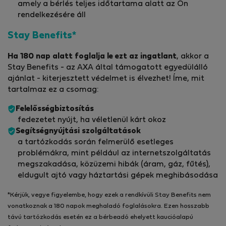
amely a bérlés teljes időtartama alatt az Ön
rendelkezésére áll
Stay Benefits*
Ha 180 nap alatt foglalja le ezt az ingatlant
, akkor a
Stay Benefits - az AXA által támogatott egyedülálló
ajánlat - kiterjesztett védelmet is élvezhet! Íme, mit
tartalmaz ez a csomag:
Felelősségbiztosítás
fedezetet nyújt, ha véletlenül kárt okoz
Segítségnyújtási szolgáltatások
a tartózkodás során felmerülő esetleges
problémákra, mint például az internetszolgáltatás
megszakadása, közüzemi hibák (áram, gáz, fűtés),
eldugult ajtó vagy háztartási gépek meghibásodása
*Kérjük, vegye figyelembe, hogy ezek a rendkívüli Stay Benefits nem
vonatkoznak a 180 napok meghaladó foglalásokra. Ezen hosszabb
távú tartózkodás esetén ez a bérbeadó ehelyett kaucióalapú