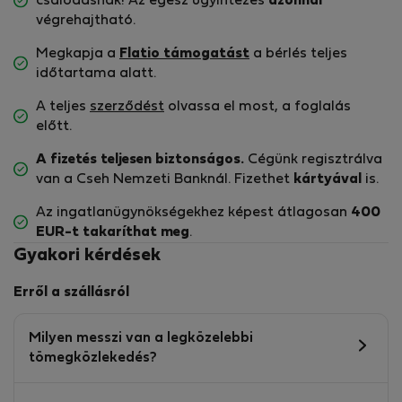
csalódásnak! Az egész ügyintézés
azonnal
végrehajtható.
Megkapja a
Flatio támogatást
a bérlés teljes
időtartama alatt.
A teljes
szerződést
olvassa el most, a foglalás
előtt.
A fizetés teljesen biztonságos.
Cégünk regisztrálva
van a Cseh Nemzeti Banknál. Fizethet
kártyával
is.
Az ingatlanügynökségekhez képest átlagosan
400
EUR-t
takaríthat meg
.
Gyakori kérdések
Erről a szállásról
Milyen messzi van a legközelebbi
tömegközlekedés?