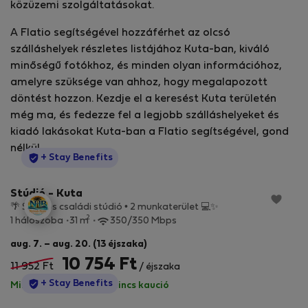
közüzemi szolgáltatásokat.
A Flatio segítségével hozzáférhet az olcsó
szálláshelyek részletes listájához Kuta-ban, kiváló
minőségű fotókhoz, és minden olyan információhoz,
amelyre szüksége van ahhoz, hogy megalapozott
döntést hozzon. Kezdje el a keresést Kuta területén
még ma, és fedezze fel a legjobb szálláshelyeket és
kiadó lakásokat Kuta-ban a Flatio segítségével, gond
nélkül.
StayProtection
+ Stay Benefits
Stúdió - Kuta
🌴 Stílusos családi stúdió • 2 munkaterület 💻✨
2
1 hálószoba
31 m
350/350 Mbps
aug. 7. – aug. 20. (13 éjszaka)
10 754 Ft
11 952 Ft
/ éjszaka
StayProtection
+ Stay Benefits
Minden díj benne van
·
Nincs kaució