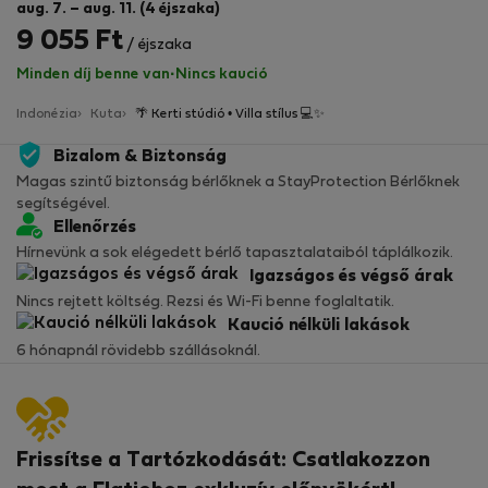
aug. 7. – aug. 11. (4 éjszaka)
9 055 Ft
/ éjszaka
Minden díj benne van
·
Nincs kaució
Indonézia
Kuta
🌴 Kerti stúdió • Villa stílus 💻✨
Bizalom & Biztonság
Magas szintű biztonság bérlőknek a StayProtection Bérlőknek
segítségével.
Ellenőrzés
Hírnevünk a sok elégedett bérlő tapasztalataiból táplálkozik.
Igazságos és végső árak
Nincs rejtett költség. Rezsi és Wi-Fi benne foglaltatik.
Kaució nélküli lakások
6 hónapnál rövidebb szállásoknál.
Frissítse a Tartózkodását: Csatlakozzon