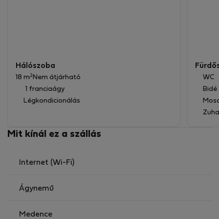
🧺 Takarítás & karbantartás
🧺 Heti vagy kétheti takarítás hosszabb tartózkodás
esetén
🛏️ Heti ágyneműcsere
Hálószoba
Fürdő
2
18 m
Nem átjárható
WC
1 franciaágy
Bidé
Légkondicionálás
Mos
Zuha
Mit kínál ez a szállás
Internet (Wi-Fi)
Ágynemű
Medence