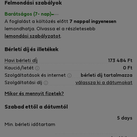
Felmondási szabályok
With high-speed WiFi, dedicated workspaces, guest-only
access, and a strong focus on long-term comfort, our goal
Barátságos (7- nap)
is simple: To offer one of the most reliable remote-living
A foglalást a költözés előtt
7 nappal ingyenesen
experiences in Bali. Nomads Home Bali Live. Work. Stay
lemondhatja. Olvassa el a részletesebb
Longer.
lemondási szabályzatot
.
Bérletí díj és illetékek
Havi bérleti dÍj
173 484
Ft
Kaució/letét
0
Ft
Szolgáltatások és internet
bérleti díj tartalmazza
Szolgáltatási díj
válassza ki a dátumokat
Mikor és mennyit fizetek?
Szabad ettől a dátumtól
5 days
Min. bérleti időtartam