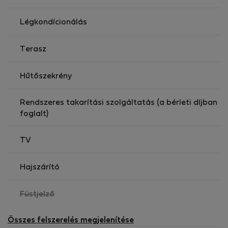
Légkondícionálás
Terasz
Hűtőszekrény
Rendszeres takarítási szolgáltatás (a bérleti díjban
foglalt)
TV
Hajszárító
,
Füstjelző
nem
elérhető
Összes felszerelés megjelenítése