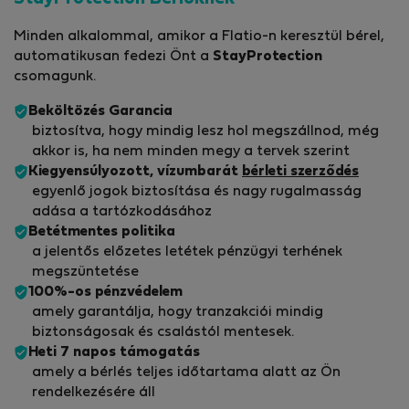
Minden alkalommal, amikor a Flatio-n keresztül bérel,
automatikusan fedezi Önt a
StayProtection
csomagunk.
Beköltözés Garancia
biztosítva, hogy mindig lesz hol megszállnod, még
akkor is, ha nem minden megy a tervek szerint
Kiegyensúlyozott, vízumbarát
bérleti szerződés
egyenlő jogok biztosítása és nagy rugalmasság
adása a tartózkodásához
Betétmentes politika
a jelentős előzetes letétek pénzügyi terhének
megszüntetése
100%-os pénzvédelem
amely garantálja, hogy tranzakciói mindig
biztonságosak és csalástól mentesek.
Heti 7 napos támogatás
amely a bérlés teljes időtartama alatt az Ön
rendelkezésére áll