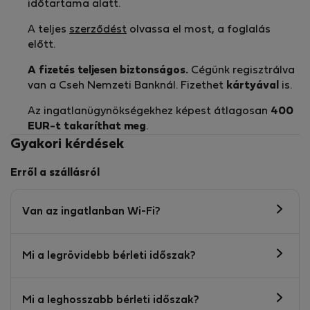
időtartama alatt.
A teljes
szerződést
olvassa el most, a foglalás
előtt.
A fizetés teljesen biztonságos.
Cégünk regisztrálva
van a Cseh Nemzeti Banknál. Fizethet
kártyával
is.
Az ingatlanügynökségekhez képest átlagosan
400
EUR-t
takaríthat meg
.
Gyakori kérdések
Erről a szállásról
Van az ingatlanban Wi-Fi?
Mi a legrövidebb bérleti időszak?
Mi a leghosszabb bérleti időszak?