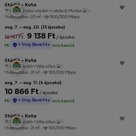
Stúdió - Kuta
🌴 Hosszú távú stúdió • Lakás & Munka 💻✨
2
1 hálószoba
23 m
300/300 Mbps
aug. 7. – aug. 20. (13 éjszaka)
9 138 Ft
10 141 Ft
/ éjszaka
StayProtection
+ Stay Benefits
Minden díj benne van
·
Nincs kaució
Stúdió - Kuta
🌴 Kerti stúdió • Villa stílus 💻✨
2
1 hálószoba
21 m
100/100 Mbps
aug. 7. – aug. 11. (4 éjszaka)
10 866 Ft
/ éjszaka
StayProtection
+ Stay Benefits
Minden díj benne van
·
Nincs kaució
Stúdió - Kuta
🌴 Kerti stúdió • Villa stílus 💻✨
2
1 hálószoba
21 m
100/100 Mbps