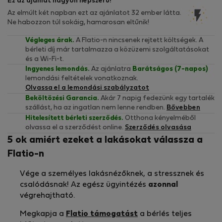
Ez az ajánlat nagyon népszerű!
Az elmúlt két napban ezt az ajánlatot 32 ember látta.
Ne habozzon túl sokáig, hamarosan eltűnik!
Végleges árak.
A Flatio-n nincsenek rejtett költségek. A
bérleti díj már tartalmazza a közüzemi szolgáltatásokat
és a Wi-Fi-t.
Ingyenes lemondás.
Az ajánlatra
Barátságos (7-napos)
lemondási feltételek vonatkoznak.
Olvassa el a lemondási szabályzatot
Beköltözési Garancia.
Akár 7 napig fedezünk egy tartalék
szállást, ha az ingatlan nem lenne rendben.
Bővebben
Hitelesített bérleti szerződés.
Otthona kényelméből
olvassa el a szerződést online.
Szerződés olvasása
5 ok amiért ezeket a lakásokat válassza a
Flatio-n
Vége a személyes lakásnézőknek, a stressznek és
csalódásnak! Az egész ügyintézés
azonnal
végrehajtható.
Megkapja a
Flatio támogatást
a bérlés teljes