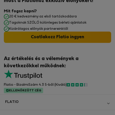
most a Flatiohoz exkluzív előnyökért!
Mit fogsz kapni?
20 € kedvezmény az első tartózkodásra
Tagoknak SZÓLÓ különleges bérleti ajánlatok
Kizárólagos előnyök partnereinktől
Csatlakozz Flatio ingyen
Az értékelés és a vélemények a
következőkkel működnek:
Flatio - BizalmiSzám 4.3 5-ből (Kiváló)
ELLENŐRZÖTT CÉG
FLATIO
Blog