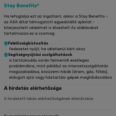
Stay Benefits*
Ha lefoglalja ezt az ingatlant, akkor a Stay Benefits -
az AXA által támogatott egyedülálló ajánlat -
kiterjesztett védelmet is élvezhet! Az alábbiakat
tartalmazza ez a csomag:
Felelősségbiztosítás
fedezetet nyújt, ha véletlenül kárt okoz
Segítségnyújtási szolgáltatások
a tartózkodás során felmerülő esetleges
problémákra, mint például az internetszolgáltatás
megszakadása, közüzemi hibák (áram, gáz, fűtés),
eldugult ajtó vagy háztartási gépek meghibásodása
A hirdetés elérhetősége
A hirdetett lakás elérhetőségének ellenőrzése