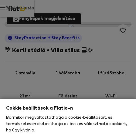
Bejelentkezés
Fényképek megjelenítése
StayProtection
+ Stay Benefits
🌴 Kerti stúdió • Villa stílus 💻✨
2 személy
1 hálószoba
1 fürdőszoba
2
21 m
Földszint
Wi-Fi
Cokkie beállítások a Flatio-n
StayProtection
Stay Benefits
Bármikor megváltoztathatja a cookie-beállításait, és
Az Ön tartózkodását ebben az ingatlanban a
természetesen elutasíthatja az összes választható cookie-t,
StayProtection
csomagunk fedezi,
amely
ha úgy kívánja.
tartalmazza a Stay Benefits csomagot
!
Bővebben