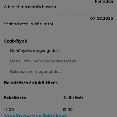
korlátlan
A bérlet maximális hossza
07.08.2026
Szabad ettől a dátumtól
Szabályok
Dohányzás megengedett
Háziállatok nem engedélyezettek
Bulizás nem megengedett
Beköltözés és kiköltözés
Beköltözés
Kiköltözés
15:00
12:00
StayProtection Bérlőknek