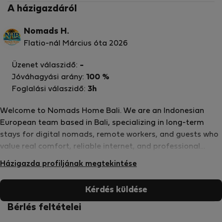
A házigazdáról
Nomads H.
Flatio-nál Március óta 2026
Üzenet válaszidő:
-
Jóváhagyási arány:
100 %
Foglalási válaszidő:
3h
Welcome to Nomads Home Bali. We are an Indonesian
European team based in Bali, specializing in long-term
stays for digital nomads, remote workers, and guests who
value real comfort, reliable internet, and professional
hosting. Since 2015, we have hosted guests from all over
Házigazda profiljának megtekintése
the world and maintained Superhost status on Airbnb for
over 11 consecutive years with outstanding guest ratings.
Kérdés küldése
At Nomads Home, we combine local knowledge,
international experience, and years of hospitality expertise
Bérlés feltételei
to create a clean, safe, and work-ready environment in Bali.