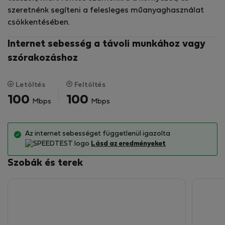
szeretnénk segíteni a felesleges műanyaghasználat
szobáinkat
csökkentésében.
🌱 Környezetbarát setup, Balira tervezve
Internet sebesség a távoli munkához vagy
♻️ Hulladékszelektálás & helyszíni újrahasznosítás
szórakozáshoz
💧 Ingyenes ivóvíz (19L érkezéskor)
🔋 Újratölthető elemek biztosítva
🚫 Minimális műanyaghasználat
Letöltés
Feltöltés
100
100
Mbps
Mbps
🌴 Közös terek & közösség
🍳 Nyitott közösségi kültéri konyha
🌿 Szabadtéri kerti lounge
Az internet sebességet függetlenül igazolta
Lásd az eredményeket
🌴 A szállás jellemzői
Szobák és terek
🌴 Trópusi kert & infinity medence
🔐 Belépés csak regisztrált vendégeknek
❄️ Inverteres légkondicionáló