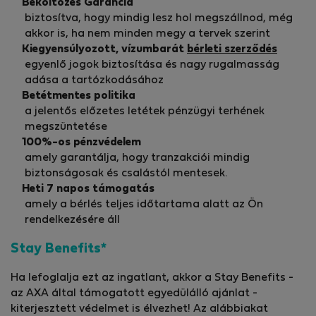
Beköltözés Garancia
biztosítva, hogy mindig lesz hol megszállnod, még
akkor is, ha nem minden megy a tervek szerint
Kiegyensúlyozott, vízumbarát
bérleti szerződés
egyenlő jogok biztosítása és nagy rugalmasság
adása a tartózkodásához
Betétmentes politika
a jelentős előzetes letétek pénzügyi terhének
megszüntetése
100%-os pénzvédelem
amely garantálja, hogy tranzakciói mindig
biztonságosak és csalástól mentesek.
Heti 7 napos támogatás
amely a bérlés teljes időtartama alatt az Ön
rendelkezésére áll
Stay Benefits*
Ha lefoglalja ezt az ingatlant, akkor a Stay Benefits -
az AXA által támogatott egyedülálló ajánlat -
kiterjesztett védelmet is élvezhet! Az alábbiakat