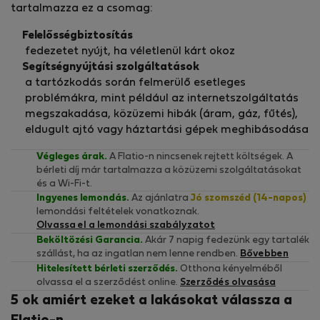
tartalmazza ez a csomag:
Felelősségbiztosítás
fedezetet nyújt, ha véletlenül kárt okoz
Segítségnyújtási szolgáltatások
a tartózkodás során felmerülő esetleges
problémákra, mint például az internetszolgáltatás
megszakadása, közüzemi hibák (áram, gáz, fűtés),
eldugult ajtó vagy háztartási gépek meghibásodása
Végleges árak.
A Flatio-n nincsenek rejtett költségek. A
bérleti díj már tartalmazza a közüzemi szolgáltatásokat
és a Wi-Fi-t.
Ingyenes lemondás.
Az ajánlatra
Jó szomszéd (14-napos)
lemondási feltételek vonatkoznak.
Olvassa el a lemondási szabályzatot
Beköltözési Garancia.
Akár 7 napig fedezünk egy tartalék
szállást, ha az ingatlan nem lenne rendben.
Bővebben
Hitelesített bérleti szerződés.
Otthona kényelméből
olvassa el a szerződést online.
Szerződés olvasása
5 ok amiért ezeket a lakásokat válassza a