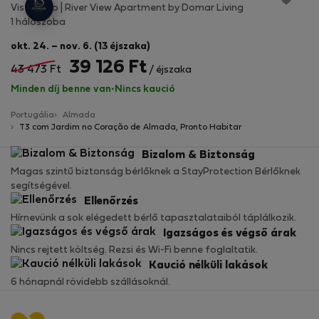
Vista Tejo | River View Apartment by Domar Living
1 hálószoba
okt. 24. – nov. 6. (13 éjszaka)
39 126 Ft
43 473 Ft
/ éjszaka
Minden díj benne van
·
Nincs kaució
Portugália
Almada
T3 com Jardim no Coração de Almada, Pronto Habitar
Bizalom & Biztonság
Magas szintű biztonság bérlőknek a StayProtection Bérlőknek
segítségével.
Ellenőrzés
Hírnevünk a sok elégedett bérlő tapasztalataiból táplálkozik.
Igazságos és végső árak
Nincs rejtett költség. Rezsi és Wi-Fi benne foglaltatik.
Kaució nélküli lakások
6 hónapnál rövidebb szállásoknál.