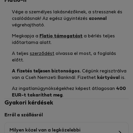
Flatio-n
Vége a személyes lakásnézőknek, a stressznek és
csalódásnak! Az egész ügyintézés
azonnal
végrehajtható.
Megkapja a
Flatio támogatást
a bérlés teljes
időtartama alatt.
A teljes
szerződést
olvassa el most, a foglalás
előtt.
A fizetés teljesen biztonságos.
Cégünk regisztrálva
van a Cseh Nemzeti Banknál. Fizethet
kártyával
is.
Az ingatlanügynökségekhez képest átlagosan
400
EUR-t
takaríthat meg
.
Gyakori kérdések
Erről a szállásról
Milyen közel van a legközelebbi