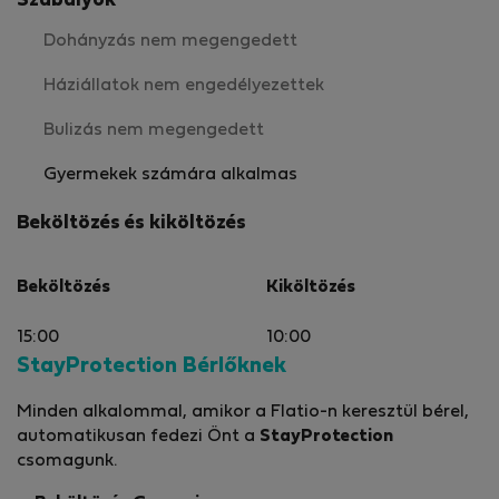
Szabályok
Dohányzás nem megengedett
Háziállatok nem engedélyezettek
Bulizás nem megengedett
Gyermekek számára alkalmas
Beköltözés és kiköltözés
Beköltözés
Kiköltözés
15:00
10:00
StayProtection Bérlőknek
Minden alkalommal, amikor a Flatio-n keresztül bérel,
automatikusan fedezi Önt a
StayProtection
csomagunk.