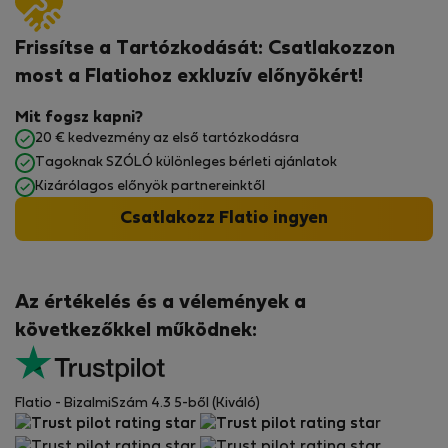
Frissítse a Tartózkodását: Csatlakozzon
most a Flatiohoz exkluzív előnyökért!
Mit fogsz kapni?
20 € kedvezmény az első tartózkodásra
Tagoknak SZÓLÓ különleges bérleti ajánlatok
Kizárólagos előnyök partnereinktől
Csatlakozz Flatio ingyen
Az értékelés és a vélemények a
következőkkel működnek:
Flatio - BizalmiSzám 4.3 5-ből (Kiváló)