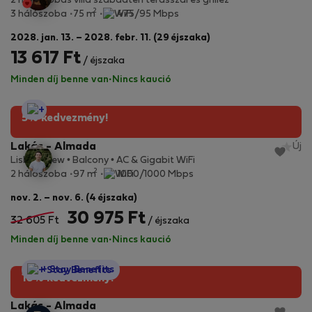
2 hálószobás villa szabadtéri terasszal és grillez
2
3 hálószoba
75 m
475/95 Mbps
2028. jan. 13. – 2028. febr. 11. (29 éjszaka)
13 617 Ft
/ éjszaka
Minden díj benne van
·
Nincs kaució
StayProtection
5% kedvezmény!
Lakás - Almada
Új
Lisbon View • Balcony • AC & Gigabit WiFi
2
2 hálószoba
97 m
1000/1000 Mbps
nov. 2. – nov. 6. (4 éjszaka)
30 975 Ft
32 605 Ft
/ éjszaka
Minden díj benne van
·
Nincs kaució
StayProtection
+ Stay Benefits
10% kedvezmény!
Lakás - Almada