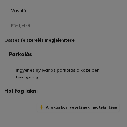
Vasaló
,
Füstjelző
nem
elérhető
Összes felszerelés megjelenítése
Parkolás
Ingyenes nyilvános parkolás a közelben
1 perc gyalog
Hol fog lakni
A lakás környezetének megtekintése