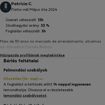
Patrícia C.
Flatio-nál Május óta 2024
Üzenet válaszidő:
13h
Jóváhagyási arány:
33 %
Foglalási válaszidő:
3h
Mais de 30 anos no mercado de arrendamento, atuamos
em Almada e Castelo Branco.
Házigazda profiljának megtekintése
Bérlés feltételei
Felmondási szabályok
Közvetlen (14- nap)
A foglalást a költözés előtt
14 nappal ingyenesen
lemondhatja. Olvassa el a részletesebb
lemondási szabályzatot
.