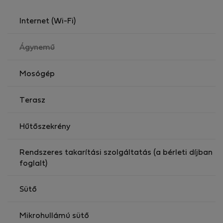
Internet (Wi-Fi)
,
Ágynemű
nem
elérhető
Mosógép
Terasz
Hűtőszekrény
Rendszeres takarítási szolgáltatás (a bérleti díjban
foglalt)
Sütő
Mikrohullámú sütő