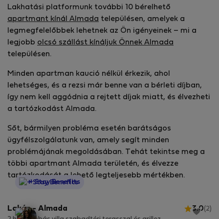
Lakhatási platformunk további 10 bérelhető
apartmant kínál Almada
településen, amelyek a
legmegfelelőbbek lehetnek az Ön igényeinek – mi a
legjobb
olcsó szállást kínáljuk Önnek Almada
településen.
Minden apartman kaució nélkül érkezik, ahol
lehetséges, és a rezsi már benne van a bérleti díjban,
így nem kell aggódnia a rejtett díjak miatt, és élvezheti
a tartózkodást Almada.
Sőt, bármilyen probléma esetén barátságos
ügyfélszolgálatunk van, amely segít minden
problémájának megoldásában. Tehát tekintse meg a
többi apartmant Almada területén, és élvezze
tartózkodását a lehető legteljesebb mértékben.
StayProtection
+ Stay Benefits
Lakás - Almada
3.0
(2)