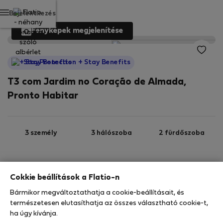
Bejelentkezés
Fényképek megjelenítése
StayProtection
+ Stay Benefits
T3 com Jardim no Coração de Almada,
Pronto Habitar
3 személy
3 hálószoba
2 fürdőszoba
2
80 m
Földszint
Wi-Fi
Cokkie beállítások a Flatio-n
Bármikor megváltoztathatja a cookie-beállításait, és
StayProtection
Stay Benefits
természetesen elutasíthatja az összes választható cookie-t,
Az Ön tartózkodását ebben az ingatlanban a
ha úgy kívánja.