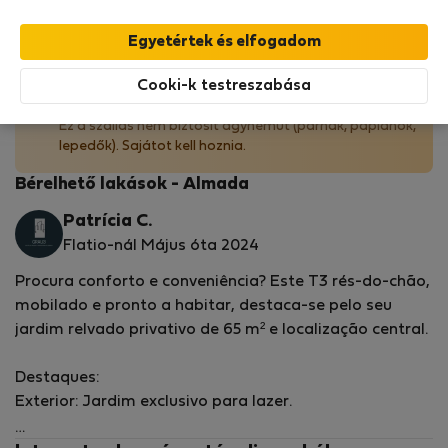
StayProtection
csomagunk fedezi,
amely
tartalmazza a Stay Benefits csomagot
!
Bővebben
Cooki-k testreszabása
Ágynemű nem biztosított
Ez a szállás nem biztosít ágyneműt (párnák, paplanok,
lepedők). Sajátot kell hoznia.
Bérelhető lakások - Almada
Patrícia C.
Flatio-nál Május óta 2024
Procura conforto e conveniência? Este T3 rés-do-chão,
mobilado e pronto a habitar, destaca-se pelo seu
jardim relvado privativo de 65 m² e localização central.
Destaques:
Exterior: Jardim exclusivo para lazer.