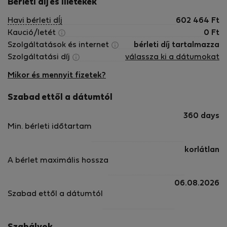
Bérletí díj és illetékek
Havi bérleti dÍj
602 464
Ft
Kaució/letét
0
Ft
Szolgáltatások és internet
bérleti díj tartalmazza
Szolgáltatási díj
válassza ki a dátumokat
Mikor és mennyit fizetek?
Szabad ettől a dátumtól
360 days
Min. bérleti időtartam
korlátlan
A bérlet maximális hossza
06.08.2026
Szabad ettől a dátumtól