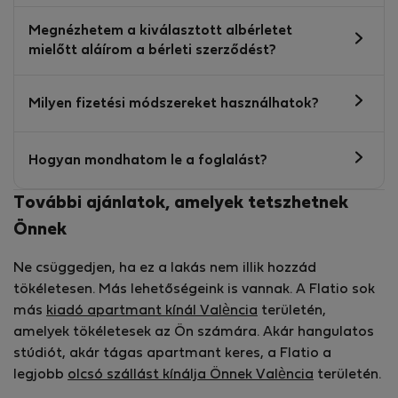
Megnézhetem a kiválasztott albérletet
mielőtt aláírom a bérleti szerződést?
Milyen fizetési módszereket használhatok?
Hogyan mondhatom le a foglalást?
További ajánlatok, amelyek tetszhetnek
Önnek
Ne csüggedjen, ha ez a lakás nem illik hozzád
tökéletesen. Más lehetőségeink is vannak. A Flatio sok
más
kiadó apartmant kínál València
területén,
amelyek tökéletesek az Ön számára. Akár hangulatos
stúdiót, akár tágas apartmant keres, a Flatio a
legjobb
olcsó szállást kínálja Önnek València
területén.