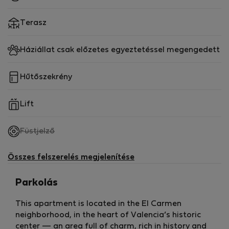
🚿 Fürdőszobák
Terasz
Két teljesen felszerelt fürdőszoba
Sétálós zuhanykabinok
Háziállat csak előzetes egyeztetéssel megengedett
Üvegfalak
Elegáns, modern kivitelezés
Hűtőszekrény
🧺 Mosókonyha
Lift
Mosó- és szárítógép
Kényelmes elhelyezkedés az emeleten, a második
,
Füstjelző
fürdőszoba mellett
nem
elérhető
🌬️ Klímaberendezés
Összes felszerelés megjelenítése
Csatornás fűtési és hűtési rendszer
Aerotermikus technológia
Parkolás
Kényszerített szellőzés
This apartment is located in the El Carmen
Magas energiahatékonysággal biztosítja a kényelmet
neighborhood, in the heart of Valencia’s historic
egész évben.
center — an area full of charm, rich in history and