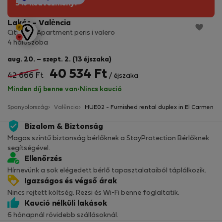
5% kedvezmény!
Lakás - València
City Soul Apartment peris i valero
4 hálószoba
aug. 20. – szept. 2. (13 éjszaka)
40 534 Ft
42 666 Ft
/ éjszaka
Minden díj benne van
·
Nincs kaució
Spanyolország
València
HUE02 - Furnished rental duplex in El Carmen
Bizalom & Biztonság
Magas szintű biztonság bérlőknek a StayProtection Bérlőknek
segítségével.
Ellenőrzés
Hírnevünk a sok elégedett bérlő tapasztalataiból táplálkozik.
Igazságos és végső árak
Nincs rejtett költség. Rezsi és Wi-Fi benne foglaltatik.
Kaució nélküli lakások
6 hónapnál rövidebb szállásoknál.