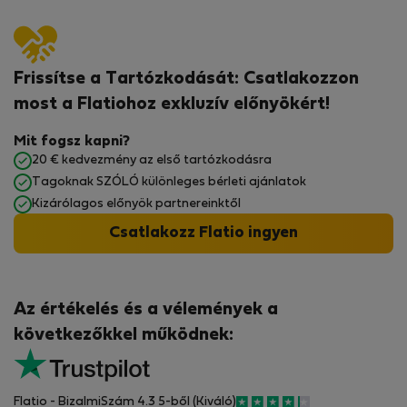
Frissítse a Tartózkodását: Csatlakozzon
most a Flatiohoz exkluzív előnyökért!
Mit fogsz kapni?
20 € kedvezmény az első tartózkodásra
Tagoknak SZÓLÓ különleges bérleti ajánlatok
Kizárólagos előnyök partnereinktől
Csatlakozz Flatio ingyen
Az értékelés és a vélemények a
következőkkel működnek:
Flatio - BizalmiSzám 4.3 5-ből (Kiváló)