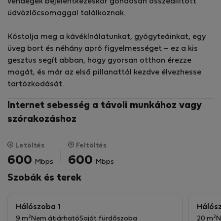
vendégek bejelentkezéskor gondosan összeállított
lakókomplexumában, a Na Jordana Homes-ban
üdvözlőcsomaggal találkoznak.
található, ötvözi az energiahatékonyságot, a kortárs
dizájnt és a DLS értékeivel összhangban lévő prémium
Kóstolja meg a kávékínálatunkat, gyógyteáinkat, egy
élményt.
üveg bort és néhány apró figyelmességet – ez a kis
gesztus segít abban, hogy gyorsan otthon érezze
🏡 A tér
magát, és már az első pillanattól kezdve élvezhesse
🛋️ Nappali
tartózkodását.
Tágas és hangulatos nappali, amelyben megtalálható:
Nagy, kényelmes kanapé
Internet sebesség a távoli munkához vagy
51 hüvelykes okos TV
szórakozáshoz
Ideális pihenésre vagy filmnézésre
🍽️ Konyha és étkező
Letöltés
Feltöltés
Nyitott terű, teljesen felszerelt konyha:
600
600
Mbps
Mbps
Sütő
Szobák és terek
Mikrohullámú sütő
Indukciós főzőlap
Mosogatógép
Hálószoba 1
Hálós
Hűtőszekrény és fagyasztó
2
2
9 m
Nem átjárható
Saját fürdőszoba
20 m
N