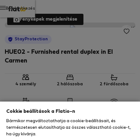
Bejelentkezés
Fényképek megjelenítése
StayProtection
HUE02 - Furnished rental duplex in El
Carmen
4 személy
2 hálószoba
2 fürdőszoba
2
86 m
1. emelet
Wi-Fi
Cokkie beállítások a Flatio-n
Bármikor megváltoztathatja a cookie-beállításait, és
StayProtection
Stay Benefits
természetesen elutasíthatja az összes választható cookie-t,
ha úgy kívánja.
Az ebben az ingatlanban való tartózkodását a