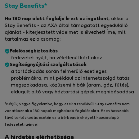
Stay Benefits*
Ha 180 nap alatt foglalja le ezt az ingatlant
, akkor a
Stay Benefits - az AXA által támogatott egyedülálló
ajánlat - kiterjesztett védelmet is élvezhet! Íme, mit
tartalmaz ez a csomag:
Felelősségbiztosítás
fedezetet nyújt, ha véletlenül kárt okoz
Segítségnyújtási szolgáltatások
a tartózkodás során felmerülő esetleges
problémákra, mint például az internetszolgáltatás
megszakadása, közüzemi hibák (áram, gáz, fűtés),
eldugult ajtó vagy háztartási gépek meghibásodása
*Kérjük, vegye figyelembe, hogy ezek a rendkívüli Stay Benefits nem
vonatkoznak a 180 napok meghaladó foglalásokra. Ezen hosszabb
távú tartózkodás esetén ez a bérbeadó ehelyett kaucióalapú
fedezetet igényel.
A hirdetés elérhetősége