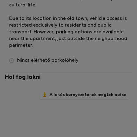
cultural life.
⚡ Internetkapcsolat
Nagy sebességű Wi-Fi a csomagban
Due to its location in the old town, vehicle access is
Tökéletes távmunkához vagy streaminghez
restricted exclusively to residents and public
transport. However, parking options are available
✨ Szolgáltatások a csomagban
near the apartment, just outside the neighborhood
A zökkenőmentes és kényelmes tartózkodás
perimeter.
érdekében az apartman a következőket tartalmazza:
Rendszeres takarítási szolgáltatás
Nincs elérhető parkolóhely
Ágynemű- és törölközőcsere
Karbantartási támogatás
Hol fog lakni
Személyre szabott segítségnyújtás a tartózkodás
teljes ideje alatt
A lakás környezetének megtekintése
Csapatunk készen áll arra, hogy segítsen Önnek
mindenben, amire szüksége lehet, és teljes körű
szolgáltatást nyújt, amelynek célja a kényelem, a
kényelmes élet és a nyugalom biztosítása.