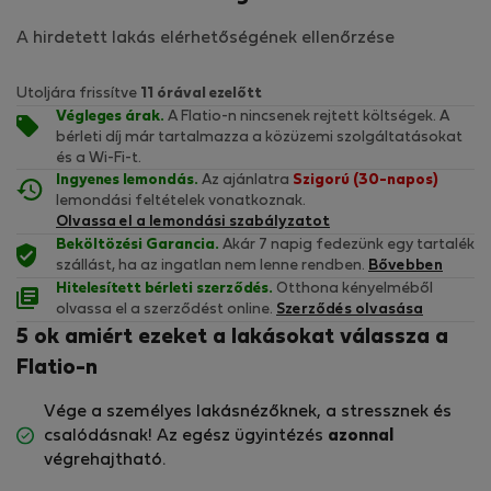
A hirdetett lakás elérhetőségének ellenőrzése
Utoljára frissítve
11 órával ezelőtt
Végleges árak.
A Flatio-n nincsenek rejtett költségek. A
bérleti díj már tartalmazza a közüzemi szolgáltatásokat
és a Wi-Fi-t.
Ingyenes lemondás.
Az ajánlatra
Szigorú (30-napos)
lemondási feltételek vonatkoznak.
Olvassa el a lemondási szabályzatot
Beköltözési Garancia.
Akár 7 napig fedezünk egy tartalék
szállást, ha az ingatlan nem lenne rendben.
Bővebben
Hitelesített bérleti szerződés.
Otthona kényelméből
olvassa el a szerződést online.
Szerződés olvasása
5 ok amiért ezeket a lakásokat válassza a
Flatio-n
Vége a személyes lakásnézőknek, a stressznek és
csalódásnak! Az egész ügyintézés
azonnal
végrehajtható.