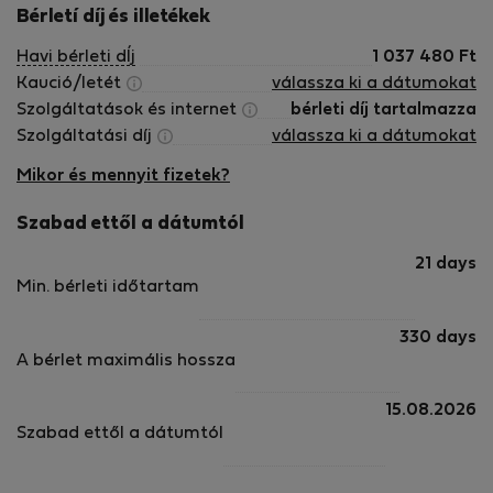
throughout your stay.
Bérletí díj és illetékek
Havi bérleti dÍj
1 037 480
Ft
Kaució/letét
válassza ki a dátumokat
Szolgáltatások és internet
bérleti díj tartalmazza
Szolgáltatási díj
válassza ki a dátumokat
Mikor és mennyit fizetek?
Szabad ettől a dátumtól
21 days
Min. bérleti időtartam
330 days
A bérlet maximális hossza
15.08.2026
Szabad ettől a dátumtól