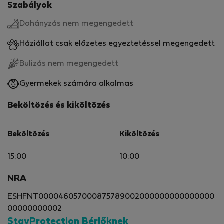
Szabályok
Dohányzás nem megengedett
Háziállat csak előzetes egyeztetéssel megengedett
Bulizás nem megengedett
Gyermekek számára alkalmas
Beköltözés és kiköltözés
Beköltözés
Kiköltözés
15:00
10:00
NRA
ESHFNT000046057000875789002000000000000000
00000000002
StayProtection Bérlőknek