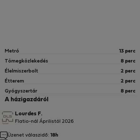
ℹ️ Fontos információk
🔒 Kizárólag ideiglenes bérlés
Ez az ingatlan kizárólag ideiglenes lakóhelyként
bérelhető.
Minimális tartózkodási idő: 21 éjszaka
Metró
13 perc
Tömegközlekedés
8 perc
🧾 Regisztrációs adatok
Élelmiszerbolt
2 perc
Spanyolország – Országos regisztrációs szám
Étterem
2 perc
ESHFNT0000460570008757890020000000000000000
Gyógyszertár
8 perc
A házigazdáról
Valencia – Regionális regisztrációs szám
Mentesség
Lourdes F.
Flatio-nál Áprilistól 2026
Üzenet válaszidő:
18h