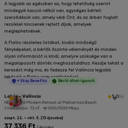
A legjobb az egészben az, hogy lehetőség szerint
mindegyik kaució nélkül van, egységes bérleti
szerződésük van, amely védi Önt, és az árban foglalt
rezsikkel nincsenek rejtett díjak, amelyek
meglephetnének.
A Flatio részletes listákat, kiváló minőségű
fényképeket, a bérlők őszinte véleményét és minden
olyan információt is kínál, amelyre szüksége van a
megalapozott döntés meghozatalához. Kezdje tehát a
keresést még ma, és fedezze fel València legjobb
lakásait a Flatio.com segítségével.
StayProtection
+ Stay Benefits
Bérlő által-Igazolt
Lakás - València
5.0
(4)
NEW Bright Modern Retreat at Malvarrosa Beach
2
2 hálószoba
75 m
1000/1000 Mbps
szept. 22. – okt. 5. (13 éjszaka)
37 336 Ft
/ éjszaka