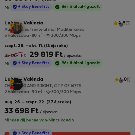
StayProtection
+ Stay Benefits
Bérlő által-Igazolt
Minden díj benne van
·
Nincs kaució
Lakás - València
4.8
(3)
Atico duplex frente al mar Maditerraneo
2
3 hálószoba
110 m
300/300 Mbps
szept. 28. – okt. 11. (13 éjszaka)
29 819 Ft
35 064 Ft
/ éjszaka
StayProtection
+ Stay Benefits
Bérlő által-Igazolt
Minden díj benne van
·
Nincs kaució
Lakás - València
4.8
(1)
CHARMING AND BRIGHT, CITY OF ARTS
2
2 hálószoba
90 m
300/300 Mbps
aug. 26. – szept. 22. (27 éjszaka)
33 698 Ft
/ éjszaka
Minden díj benne van
·
Nincs kaució
StayProtection
+ Stay Benefits