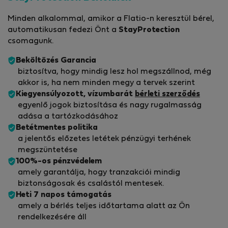
Minden alkalommal, amikor a Flatio-n keresztül bérel,
automatikusan fedezi Önt a
StayProtection
csomagunk.
Beköltözés Garancia
biztosítva, hogy mindig lesz hol megszállnod, még
akkor is, ha nem minden megy a tervek szerint
Kiegyensúlyozott, vízumbarát
bérleti szerződés
egyenlő jogok biztosítása és nagy rugalmasság
adása a tartózkodásához
Betétmentes politika
a jelentős előzetes letétek pénzügyi terhének
megszüntetése
100%-os pénzvédelem
amely garantálja, hogy tranzakciói mindig
biztonságosak és csalástól mentesek.
Heti 7 napos támogatás
amely a bérlés teljes időtartama alatt az Ön
rendelkezésére áll