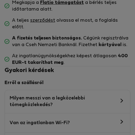
Megkapja a
Flatio támogatást
a bérlés teljes
időtartama alatt.
A teljes
szerződést
olvassa el most, a foglalás
előtt.
A fizetés teljesen biztonságos.
Cégünk regisztrálva
van a Cseh Nemzeti Banknál. Fizethet
kártyával
is.
Az ingatlanügynökségekhez képest átlagosan
400
EUR-t
takaríthat meg
.
Gyakori kérdések
Erről a szállásról
Milyen messzi van a legközelebbi
tömegközlekedés?
Van az ingatlanban Wi-Fi?