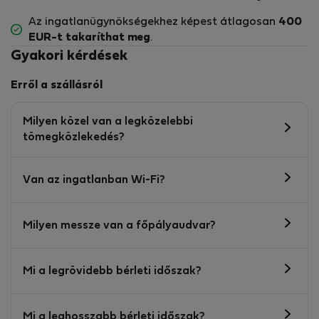
Az ingatlanügynökségekhez képest átlagosan
400
EUR-t
takaríthat meg
.
Gyakori kérdések
Erről a szállásról
Milyen közel van a legközelebbi
tömegközlekedés?
Van az ingatlanban Wi-Fi?
Milyen messze van a főpályaudvar?
Mi a legrövidebb bérleti időszak?
Mi a leghosszabb bérleti időszak?