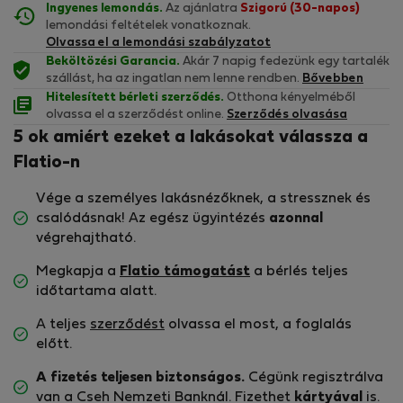
Ingyenes lemondás.
Az ajánlatra
Szigorú (30-napos)
lemondási feltételek vonatkoznak.
Olvassa el a lemondási szabályzatot
Beköltözési Garancia.
Akár 7 napig fedezünk egy tartalék
szállást, ha az ingatlan nem lenne rendben.
Bővebben
Hitelesített bérleti szerződés.
Otthona kényelméből
olvassa el a szerződést online.
Szerződés olvasása
5 ok amiért ezeket a lakásokat válassza a
Flatio-n
Vége a személyes lakásnézőknek, a stressznek és
csalódásnak! Az egész ügyintézés
azonnal
végrehajtható.
Megkapja a
Flatio támogatást
a bérlés teljes
időtartama alatt.
A teljes
szerződést
olvassa el most, a foglalás
előtt.
A fizetés teljesen biztonságos.
Cégünk regisztrálva
van a Cseh Nemzeti Banknál. Fizethet
kártyával
is.