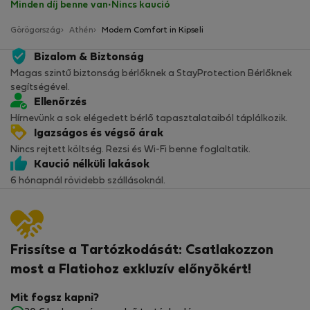
Minden díj benne van
·
Nincs kaució
Görögország
Athén
Modern Comfort in Kipseli
Bizalom & Biztonság
Magas szintű biztonság bérlőknek a StayProtection Bérlőknek
segítségével.
Ellenőrzés
Hírnevünk a sok elégedett bérlő tapasztalataiból táplálkozik.
Igazságos és végső árak
Nincs rejtett költség. Rezsi és Wi-Fi benne foglaltatik.
Kaució nélküli lakások
6 hónapnál rövidebb szállásoknál.
Frissítse a Tartózkodását: Csatlakozzon
most a Flatiohoz exkluzív előnyökért!
Mit fogsz kapni?