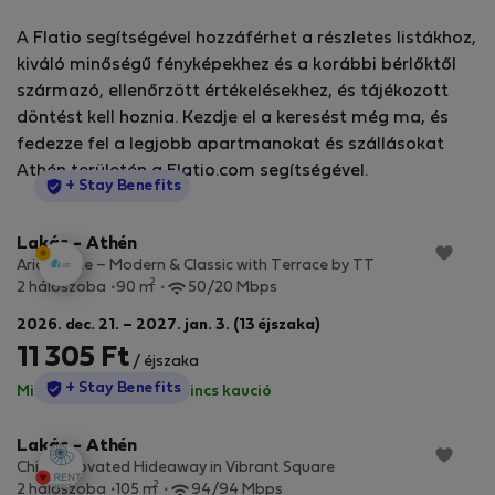
A Flatio segítségével hozzáférhet a részletes listákhoz,
kiváló minőségű fényképekhez és a korábbi bérlőktől
származó, ellenőrzött értékelésekhez, és tájékozott
döntést kell hoznia. Kezdje el a keresést még ma, és
fedezze fel a legjobb apartmanokat és szállásokat
Athén területén a Flatio.com segítségével.
StayProtection
+ Stay Benefits
Lakás - Athén
Aria Home – Modern & Classic with Terrace by TT
2
2 hálószoba
90 m
50/20 Mbps
2026. dec. 21. – 2027. jan. 3. (13 éjszaka)
11 305 Ft
/ éjszaka
StayProtection
+ Stay Benefits
Minden díj benne van
·
Nincs kaució
Lakás - Athén
Chic Renovated Hideaway in Vibrant Square
2
2 hálószoba
105 m
94/94 Mbps