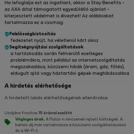
Ha lefoglalja ezt az ingatlant, akkor a Stay Benefits -
az AXA által támogatott egyedülálló ajánlat -
kiterjesztett védelmet is élvezhet! Az alábbiakat
tartalmazza ez a csomag:
Felelősségbiztosítás
fedezetet nyújt, ha véletlenül kárt okoz
Segítségnyújtási szolgáltatások
a tartózkodás során felmerülő esetleges
problémákra, mint például az internetszolgáltatás
megszakadása, közüzemi hibák (áram, gáz, fűtés),
eldugult ajtó vagy háztartási gépek meghibásodása
A hirdetés elérhetősége
A hirdetett lakás elérhetőségének ellenőrzése
Utoljára frissítve
15 órával ezelőtt
Végleges árak.
A Flatio-n nincsenek rejtett költségek. A
bérleti díj már tartalmazza a közüzemi szolgáltatásokat
és a Wi-Fi-t.