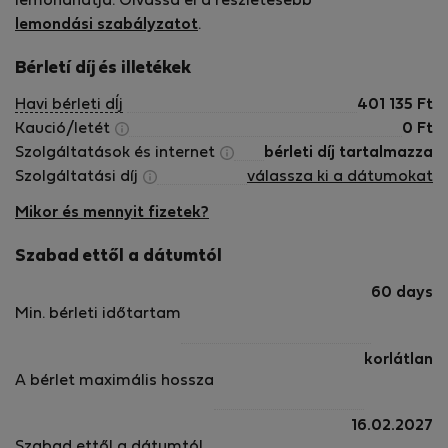
lemondhatja. Olvassa el a részletesebb
unforgettable memories back home with them.
lemondási szabályzatot
.
Bérletí díj és illetékek
Havi bérleti dÍj
401 135
Ft
Kaució/letét
0
Ft
Szolgáltatások és internet
bérleti díj tartalmazza
Szolgáltatási díj
válassza ki a dátumokat
Mikor és mennyit fizetek?
Szabad ettől a dátumtól
60 days
Min. bérleti időtartam
korlátlan
A bérlet maximális hossza
16.02.2027
Szabad ettől a dátumtól