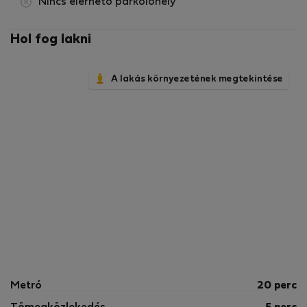
Nincs elérhető parkolóhely
gazdag történelemmel és egyedi hangulattal
rendelkezik. Ez egy dinamikus, multikulturális környék,
Hol fog lakni
amely változatos választékot kínál hangulatos
kávézókból, éttermekből és bárokból. Nagyon vonzó az
is, hogy a lakástól csupán néhány perc sétára található
A lakás környezetének megtekintése
a Pedion Areos park, a Görög Autómúzeum, az Athéni
Közgazdasági és Üzleti Egyetem, a Nemzeti Régészeti
Múzeum, a Nemzeti Metsovio Műszaki Egyetem, a
Kerameikos Múzeum, a Hephaestus-templom és az
athéni ókori agora.Felhívjuk figyelmét, hogy ha 21:00 és
23:00 között érkezik, 15 eurós késői bejelentkezési díjat
kell fizetnie a fogadó kollégánknak. 23:00 és 09:00
közötti érkezés esetén az egyetlen lehetőség a taxi
szolgáltatásunk igénybevétele.
Regisztrációs adatok: 00002911749
Metró
20 perc