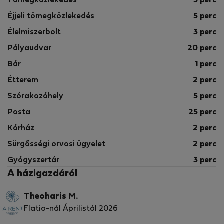
Tömegközlekedés
5 perc
Éjjeli tömegközlekedés
5 perc
Élelmiszerbolt
3 perc
Pályaudvar
20 perc
Bár
1 perc
Étterem
2 perc
Szórakozóhely
5 perc
Posta
25 perc
Kórház
2 perc
Sürgősségi orvosi ügyelet
2 perc
Gyógyszertár
3 perc
A házigazdáról
Theoharis M.
Flatio-nál Áprilistól 2026