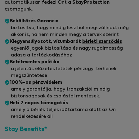
automatikusan fedezi Önt a
StayProtection
csomagunk.
Beköltözés Garancia
biztosítva, hogy mindig lesz hol megszállnod, még
akkor is, ha nem minden megy a tervek szerint
Kiegyensúlyozott, vízumbarát
bérleti szerződés
egyenlő jogok biztosítása és nagy rugalmasság
adása a tartózkodásához
Betétmentes politika
a jelentős előzetes letétek pénzügyi terhének
megszüntetése
100%-os pénzvédelem
amely garantálja, hogy tranzakciói mindig
biztonságosak és csalástól mentesek.
Heti 7 napos támogatás
amely a bérlés teljes időtartama alatt az Ön
rendelkezésére áll
Stay Benefits*