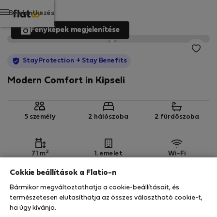
Bejelentkezés
Fényképek megjelenítése
StayProtection
+ Stay Benefits
Modern Comfort in Kipseli
5 személy
2 hálószoba
2 fürdőszoba
2
71 m
1. emelet
Wi-Fi
Cokkie beállítások a Flatio-n
StayProtection
Stay Benefits
Bármikor megváltoztathatja a cookie-beállításait, és
Az Ön tartózkodását ebben az ingatlanban a
természetesen elutasíthatja az összes választható cookie-t,
StayProtection
csomagunk fedezi,
amely
ha úgy kívánja.
tartalmazza a Stay Benefits csomagot
!
Bővebben