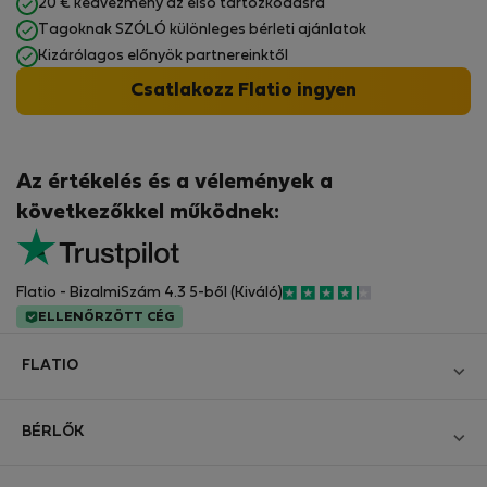
20 € kedvezmény az első tartózkodásra
Tagoknak SZÓLÓ különleges bérleti ajánlatok
Kizárólagos előnyök partnereinktől
Csatlakozz Flatio ingyen
Az értékelés és a vélemények a
következőkkel működnek:
Flatio - BizalmiSzám 4.3 5-ből (Kiváló)
ELLENŐRZÖTT CÉG
FLATIO
Blog
BÉRLŐK
Legyen Partnerünk
Bejelentkezés