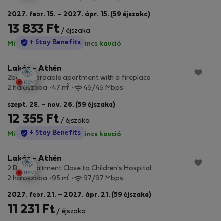
2027. febr. 15. – 2027. ápr. 15. (59 éjszaka)
13 833 Ft
/ éjszaka
StayProtection
+ Stay Benefits
Minden díj benne van
·
Nincs kaució
Lakás - Athén
2bdr affordable apartment with a fireplace
2
2 hálószoba
47 m
45/45 Mbps
szept. 28. – nov. 26. (59 éjszaka)
12 355 Ft
/ éjszaka
StayProtection
+ Stay Benefits
Minden díj benne van
·
Nincs kaució
Lakás - Athén
2 Bdr Apartment Close to Children's Hospital
2
2 hálószoba
95 m
97/97 Mbps
2027. febr. 21. – 2027. ápr. 21. (59 éjszaka)
11 231 Ft
/ éjszaka