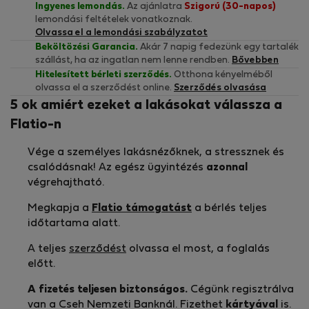
Ingyenes lemondás.
Az ajánlatra
Szigorú (30-napos)
lemondási feltételek vonatkoznak.
Olvassa el a lemondási szabályzatot
Beköltözési Garancia.
Akár 7 napig fedezünk egy tartalék
szállást, ha az ingatlan nem lenne rendben.
Bővebben
Hitelesített bérleti szerződés.
Otthona kényelméből
olvassa el a szerződést online.
Szerződés olvasása
5 ok amiért ezeket a lakásokat válassza a
Flatio-n
Vége a személyes lakásnézőknek, a stressznek és
csalódásnak! Az egész ügyintézés
azonnal
végrehajtható.
Megkapja a
Flatio támogatást
a bérlés teljes
időtartama alatt.
A teljes
szerződést
olvassa el most, a foglalás
előtt.
A fizetés teljesen biztonságos.
Cégünk regisztrálva
van a Cseh Nemzeti Banknál. Fizethet
kártyával
is.