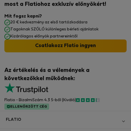
most a Flatiohoz exkluzív előnyökért!
Mit fogsz kapni?
20 € kedvezmény az első tartózkodásra
Tagoknak SZÓLÓ különleges bérleti ajánlatok
Kizárólagos előnyök partnereinktől
Csatlakozz Flatio ingyen
Az értékelés és a vélemények a
következőkkel működnek:
Flatio - BizalmiSzám 4.3 5-ből (Kiváló)
ELLENŐRZÖTT CÉG
FLATIO