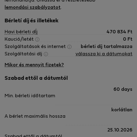
lemondhatja. Olvassa el a részletesebb
unforgettable memories back home with them.
lemondási szabályzatot
.
Bérletí díj és illetékek
Havi bérleti dÍj
470 834
Ft
Kaució/letét
0
Ft
Szolgáltatások és internet
bérleti díj tartalmazza
Szolgáltatási díj
válassza ki a dátumokat
Mikor és mennyit fizetek?
Szabad ettől a dátumtól
60 days
Min. bérleti időtartam
korlátlan
A bérlet maximális hossza
25.10.2026
Szabad ettől a dátumtól