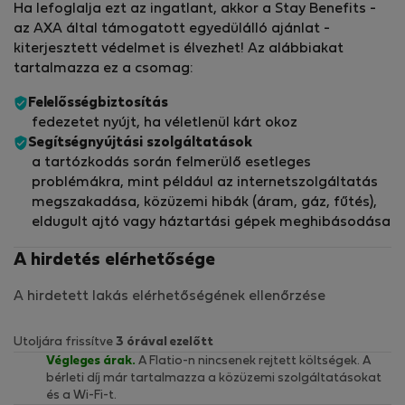
Ha lefoglalja ezt az ingatlant, akkor a Stay Benefits -
az AXA által támogatott egyedülálló ajánlat -
kiterjesztett védelmet is élvezhet! Az alábbiakat
tartalmazza ez a csomag:
Felelősségbiztosítás
fedezetet nyújt, ha véletlenül kárt okoz
Segítségnyújtási szolgáltatások
a tartózkodás során felmerülő esetleges
problémákra, mint például az internetszolgáltatás
megszakadása, közüzemi hibák (áram, gáz, fűtés),
eldugult ajtó vagy háztartási gépek meghibásodása
A hirdetés elérhetősége
A hirdetett lakás elérhetőségének ellenőrzése
Utoljára frissítve
3 órával ezelőtt
Végleges árak.
A Flatio-n nincsenek rejtett költségek. A
bérleti díj már tartalmazza a közüzemi szolgáltatásokat
és a Wi-Fi-t.