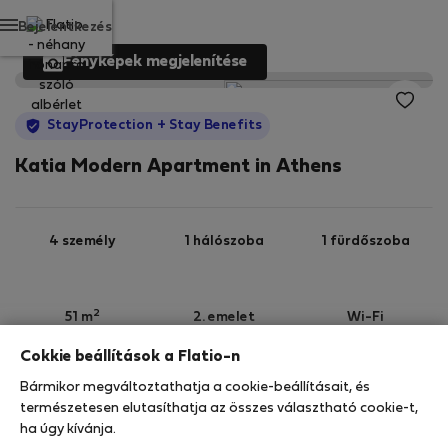
Bejelentkezés
Fényképek megjelenítése
StayProtection
+ Stay Benefits
Katia Modern Apartment in Athens
4 személy
1 hálószoba
1 fürdőszoba
2
51 m
2. emelet
Wi-Fi
Cokkie beállítások a Flatio-n
StayProtection
Stay Benefits
Bármikor megváltoztathatja a cookie-beállításait, és
Az Ön tartózkodását ebben az ingatlanban a
természetesen elutasíthatja az összes választható cookie-t,
StayProtection
csomagunk fedezi,
amely
ha úgy kívánja.
tartalmazza a Stay Benefits csomagot
!
Bővebben