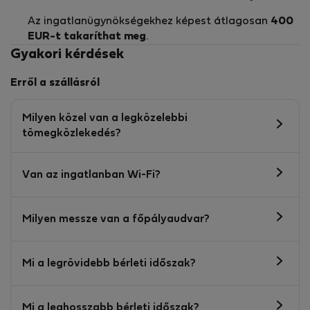
Az ingatlanügynökségekhez képest átlagosan
400
EUR-t
takaríthat meg
.
Gyakori kérdések
Erről a szállásról
Milyen közel van a legközelebbi
tömegközlekedés?
Van az ingatlanban Wi-Fi?
Milyen messze van a főpályaudvar?
Mi a legrövidebb bérleti időszak?
Mi a leghosszabb bérleti időszak?