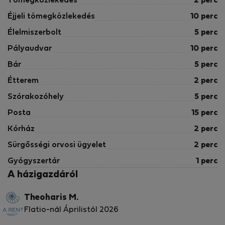
Tömegközlekedés
2 perc
Éjjeli tömegközlekedés
10 perc
Élelmiszerbolt
5 perc
Pályaudvar
10 perc
Bár
5 perc
Étterem
2 perc
Szórakozóhely
5 perc
Posta
15 perc
Kórház
2 perc
Sürgősségi orvosi ügyelet
2 perc
Gyógyszertár
1 perc
A házigazdáról
Theoharis M.
Flatio-nál Áprilistól 2026