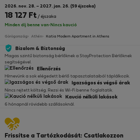
2026. nov. 28. – 2027. jan. 26. (59 éjszaka)
18 127 Ft
/ éjszaka
Minden díj benne van
·
Nincs kaució
Görögország
Athén
Katia Modern Apartment in Athens
Bizalom & Biztonság
Magas szintű biztonság bérlőknek a StayProtection Bérlőknek
segítségével.
Ellenőrzés
Hírnevünk a sok elégedett bérlő tapasztalataiból táplálkozik.
Igazságos és végső árak
Nincs rejtett költség. Rezsi és Wi-Fi benne foglaltatik.
Kaució nélküli lakások
6 hónapnál rövidebb szállásoknál.
Frissítse a Tartózkodását: Csatlakozzon