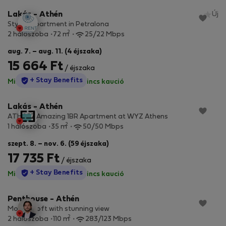
Lakás - Athén
Új
Stylish apartment in Petralona
2
2 hálószoba
72 m
25/22 Mbps
aug. 7. – aug. 11. (4 éjszaka)
15 664 Ft
/ éjszaka
StayProtection
+ Stay Benefits
Minden díj benne van
·
Nincs kaució
Lakás - Athén
ATH057 Amazing 1BR Apartment at WYZ Athens
2
1 hálószoba
35 m
50/50 Mbps
szept. 8. – nov. 6. (59 éjszaka)
17 735 Ft
/ éjszaka
StayProtection
+ Stay Benefits
Minden díj benne van
·
Nincs kaució
Penthouse - Athén
Modern loft with stunning view
2
2 hálószoba
110 m
283/123 Mbps