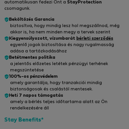
automatikusan fedezi Önt a
StayProtection
csomagunk.
Beköltözés Garancia
biztosítva, hogy mindig lesz hol megszállnod, még
akkor is, ha nem minden megy a tervek szerint
Kiegyensúlyozott, vízumbarát
bérleti szerződés
egyenlő jogok biztosítása és nagy rugalmasság
adása a tartózkodásához
Betétmentes politika
a jelentős előzetes letétek pénzügyi terhének
megszüntetése
100%-os pénzvédelem
amely garantálja, hogy tranzakciói mindig
biztonságosak és csalástól mentesek.
Heti 7 napos támogatás
amely a bérlés teljes időtartama alatt az Ön
rendelkezésére áll
Stay Benefits*