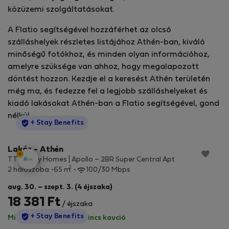
közüzemi szolgáltatásokat.
A Flatio segítségével hozzáférhet az olcsó
szálláshelyek részletes listájához Athén-ban, kiváló
minőségű fotókhoz, és minden olyan információhoz,
amelyre szüksége van ahhoz, hogy megalapozott
döntést hozzon. Kezdje el a keresést Athén területén
még ma, és fedezze fel a legjobb szálláshelyeket és
kiadó lakásokat Athén-ban a Flatio segítségével, gond
nélkül.
StayProtection
+ Stay Benefits
Lakás - Athén
TT Luxury Homes | Apollo – 2BR Super Central Apt
2
2 hálószoba
65 m
100/30 Mbps
aug. 30. – szept. 3. (4 éjszaka)
18 381 Ft
/ éjszaka
StayProtection
+ Stay Benefits
Minden díj benne van
·
Nincs kaució