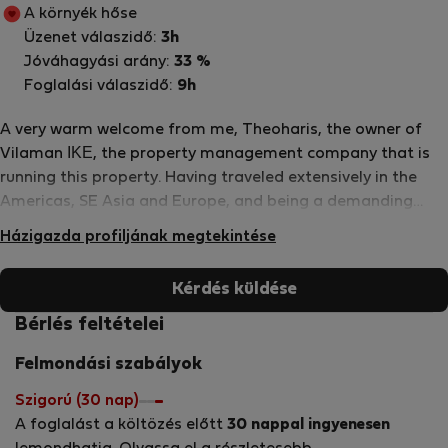
A környék hőse
Üzenet válaszidő:
3h
Jóváhagyási arány:
33 %
Foglalási válaszidő:
9h
A very warm welcome from me, Theoharis, the owner of
Vilaman ΙΚΕ, the property management company that is
running this property. Having traveled extensively in the
Americas, SE Asia and Europe, and being a demanding
traveller myself, I adapted my experiences to my native
Házigazda profiljának megtekintése
Greece and combined them with our philoxenia: the ancient
greek word that literally means a “friend to a stranger”
Kérdés küldése
and is synonymous to hospitality. For Greeks however, it is
something deeper than that., it is an unspoken cultural law
Bérlés feltételei
that shows generosity and courtesy to strangers. In
Felmondási szabályok
addition, my personal relationship with each property
owner allows me to make sure that everything runs
Szigorú (30 nap)
smoothly, as desired, so that our every guest feels at
A foglalást a költözés előtt
30 nappal ingyenesen
home at our properties and takes a unique experience and