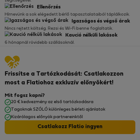
segítségével.
Ellenőrzés
Hírnevünk a sok elégedett bérlő tapasztalataiból táplálkozik.
Igazságos és végső árak
Nincs rejtett költség. Rezsi és Wi-Fi benne foglaltatik.
Kaució nélküli lakások
6 hónapnál rövidebb szállásoknál.
Frissítse a Tartózkodását: Csatlakozzon
most a Flatiohoz exkluzív előnyökért!
Mit fogsz kapni?
20 € kedvezmény az első tartózkodásra
Tagoknak SZÓLÓ különleges bérleti ajánlatok
Kizárólagos előnyök partnereinktől
Csatlakozz Flatio ingyen