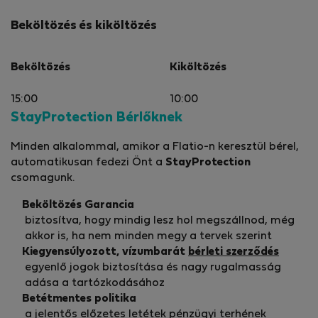
Beköltözés és kiköltözés
Beköltözés
Kiköltözés
15:00
10:00
StayProtection Bérlőknek
Minden alkalommal, amikor a Flatio-n keresztül bérel,
automatikusan fedezi Önt a
StayProtection
csomagunk.
Beköltözés Garancia
biztosítva, hogy mindig lesz hol megszállnod, még
akkor is, ha nem minden megy a tervek szerint
Kiegyensúlyozott, vízumbarát
bérleti szerződés
egyenlő jogok biztosítása és nagy rugalmasság
adása a tartózkodásához
Betétmentes politika
a jelentős előzetes letétek pénzügyi terhének