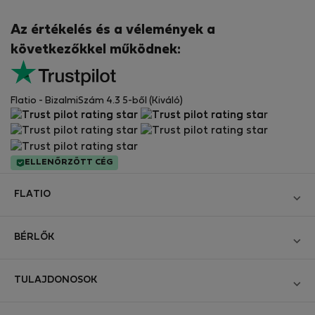
Az értékelés és a vélemények a
következőkkel működnek:
Flatio - BizalmiSzám 4.3 5-ből (Kiváló)
ELLENŐRZÖTT CÉG
FLATIO
Blog
BÉRLŐK
Legyen Partnerünk
Bejelentkezés
Csatlakozzon a Digitális Nomád Tesztelő Klubhoz
TULAJDONOSOK
Hozza létre a fiókomat
Kapcsolat és Impresszum
Bejelentkezés