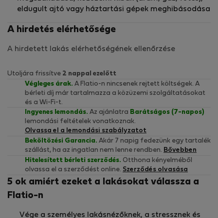
eldugult ajtó vagy háztartási gépek meghibásodása
A hirdetés elérhetősége
A hirdetett lakás elérhetőségének ellenőrzése
Utoljára frissítve
2 nappal ezelőtt
Végleges árak.
A Flatio-n nincsenek rejtett költségek. A
bérleti díj már tartalmazza a közüzemi szolgáltatásokat
és a Wi-Fi-t.
Ingyenes lemondás.
Az ajánlatra
Barátságos (7-napos)
lemondási feltételek vonatkoznak.
Olvassa el a lemondási szabályzatot
Beköltözési Garancia.
Akár 7 napig fedezünk egy tartalék
szállást, ha az ingatlan nem lenne rendben.
Bővebben
Hitelesített bérleti szerződés.
Otthona kényelméből
olvassa el a szerződést online.
Szerződés olvasása
5 ok amiért ezeket a lakásokat válassza a
Flatio-n
Vége a személyes lakásnézőknek, a stressznek és