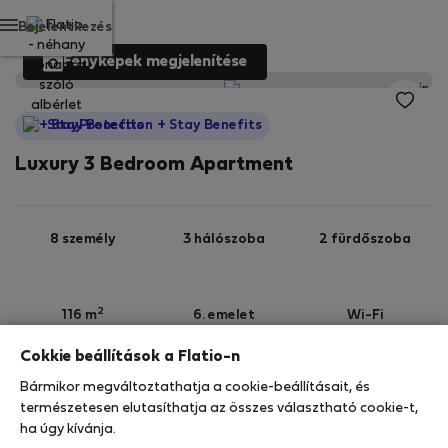
Bejelentkezés
Fényképek megjelenítése
StayProtection
+ Stay Benefits
Luxury 3 Bedroom Apartment
8 személy
3 hálószoba
2 fürdőszoba
2
116 m
6. emelet
Wi-Fi
Cokkie beállítások a Flatio-n
StayProtection
Stay Benefits
Bármikor megváltoztathatja a cookie-beállításait, és
Az Ön tartózkodását ebben az ingatlanban a
természetesen elutasíthatja az összes választható cookie-t,
StayProtection
csomagunk fedezi,
amely
ha úgy kívánja.
tartalmazza a Stay Benefits csomagot
!
Bővebben