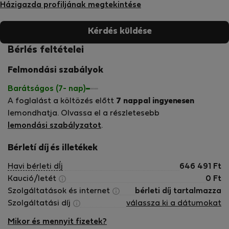
Házigazda profiljának megtekintése
Kérdés küldése
Bérlés feltételei
Felmondási szabályok
Barátságos (7- nap)
A foglalást a költözés előtt
7 nappal ingyenesen
lemondhatja. Olvassa el a részletesebb
lemondási szabályzatot
.
Bérletí díj és illetékek
Havi bérleti dÍj
646 491
Ft
Kaució/letét
0
Ft
Szolgáltatások és internet
bérleti díj tartalmazza
Szolgáltatási díj
válassza ki a dátumokat
Mikor és mennyit fizetek?