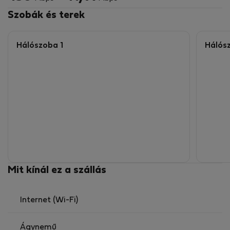
Szobák és terek
Hálószoba 1
Hálós
Mit kínál ez a szállás
Internet (Wi-Fi)
Ágynemű