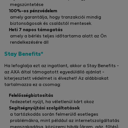
megszüntetése
100%-os pénzvédelem
amely garantálja, hogy tranzakciói mindig
biztonságosak és csalástól mentesek.
Heti 7 napos támogatás
amely a bérlés teljes időtartama alatt az Ön
rendelkezésére áll
Stay Benefits*
Ha lefoglalja ezt az ingatlant, akkor a Stay Benefits -
az AXA által támogatott egyedülálló ajánlat -
kiterjesztett védelmet is élvezhet! Az alábbiakat
tartalmazza ez a csomag:
Felelősségbiztosítás
fedezetet nyújt, ha véletlenül kárt okoz
Segítségnyújtási szolgáltatások
a tartózkodás során felmerülő esetleges
problémákra, mint például az internetszolgáltatás
megszakadása, közüzemi hibák (áram, gáz, fűtés),