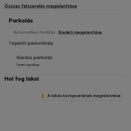
Összes felszerelés megjelenítése
Parkolás
Automatikus fordítás
Eredeti megjelenítése
1 kijelölt parkolóhely
Garázs parkolás
1 perc gyalog
Hol fog lakni
A lakás környezetének megtekintése