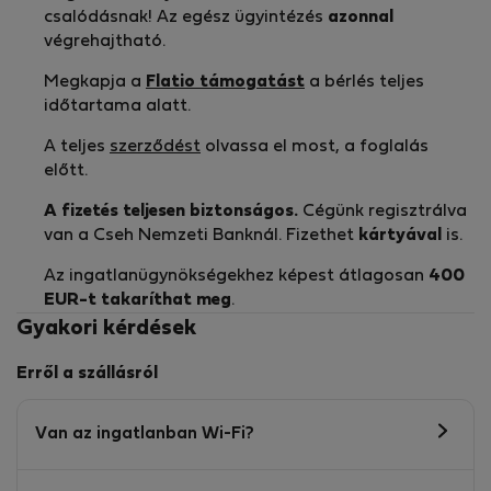
csalódásnak! Az egész ügyintézés
azonnal
végrehajtható.
Megkapja a
Flatio támogatást
a bérlés teljes
időtartama alatt.
A teljes
szerződést
olvassa el most, a foglalás
előtt.
A fizetés teljesen biztonságos.
Cégünk regisztrálva
van a Cseh Nemzeti Banknál. Fizethet
kártyával
is.
Az ingatlanügynökségekhez képest átlagosan
400
EUR-t
takaríthat meg
.
Gyakori kérdések
Erről a szállásról
Van az ingatlanban Wi-Fi?