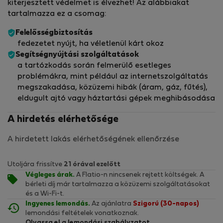
kiterjesztett védelmet is élvezhet! Az alábbiakat
tartalmazza ez a csomag:
Felelősségbiztosítás
fedezetet nyújt, ha véletlenül kárt okoz
Segítségnyújtási szolgáltatások
a tartózkodás során felmerülő esetleges
problémákra, mint például az internetszolgáltatás
megszakadása, közüzemi hibák (áram, gáz, fűtés),
eldugult ajtó vagy háztartási gépek meghibásodása
A hirdetés elérhetősége
A hirdetett lakás elérhetőségének ellenőrzése
Utoljára frissítve
21 órával ezelőtt
Végleges árak.
A Flatio-n nincsenek rejtett költségek. A
bérleti díj már tartalmazza a közüzemi szolgáltatásokat
és a Wi-Fi-t.
Ingyenes lemondás.
Az ajánlatra
Szigorú (30-napos)
lemondási feltételek vonatkoznak.
Olvassa el a lemondási szabályzatot