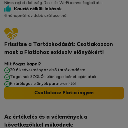
Nincs rejtett költség. Rezsi és Wi-Fi benne foglaltatik.
Kaució nélküli lakások
6 hónapnál rövidebb szállásoknál.
Frissítse a Tartózkodását: Csatlakozzon
most a Flatiohoz exkluzív előnyökért!
Mit fogsz kapni?
20 € kedvezmény az első tartózkodásra
Tagoknak SZÓLÓ különleges bérleti ajánlatok
Kizárólagos előnyök partnereinktől
Csatlakozz Flatio ingyen
Az értékelés és a vélemények a
következőkkel működnek: