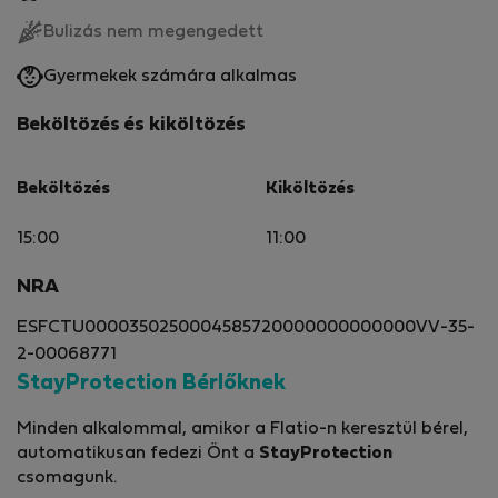
Bulizás nem megengedett
Gyermekek számára alkalmas
Beköltözés és kiköltözés
Beköltözés
Kiköltözés
15:00
11:00
NRA
ESFCTU0000350250004585720000000000000VV-35-
2-00068771
StayProtection Bérlőknek
Minden alkalommal, amikor a Flatio-n keresztül bérel,
automatikusan fedezi Önt a
StayProtection
csomagunk.