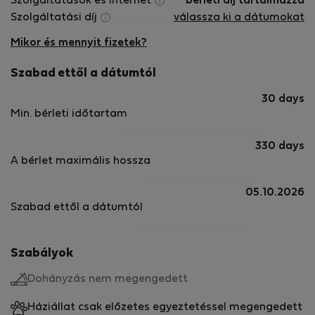
Szolgáltatások és internet
bérleti díj tartalmazza
Szolgáltatási díj
válassza ki a dátumokat
Mikor és mennyit fizetek?
Szabad ettől a dátumtól
30 days
Min. bérleti időtartam
330 days
A bérlet maximális hossza
05.10.2026
Szabad ettől a dátumtól
Szabályok
Dohányzás nem megengedett
Háziállat csak előzetes egyeztetéssel megengedett