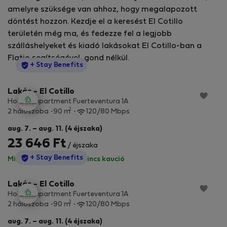
amelyre szüksége van ahhoz, hogy megalapozott
döntést hozzon. Kezdje el a keresést El Cotillo
területén még ma, és fedezze fel a legjobb
szálláshelyeket és kiadó lakásokat El Cotillo-ban a
Flatio segítségével, gond nélkül.
StayProtection
+ Stay Benefits
Lakás - El Cotillo
Holiday apartment Fuerteventura 1A
2
2 hálószoba
90 m
120/80 Mbps
aug. 7. – aug. 11. (4 éjszaka)
23 646 Ft
/ éjszaka
StayProtection
+ Stay Benefits
Minden díj benne van
·
Nincs kaució
Lakás - El Cotillo
Holiday apartment Fuerteventura 1A
2
2 hálószoba
90 m
120/80 Mbps
aug. 7. – aug. 11. (4 éjszaka)