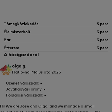
Tömegközlekedés
5 perc
Élelmiszerbolt
3 perc
Bár
3 perc
Étterem
3 perc
A házigazdáról
olga g.
Flatio-nál Május óta 2026
Üzenet válaszidő:
-
Jóváhagyási arány:
-
Foglalási válaszidő:
-
Hi! We are José and Olga, and we manage a small