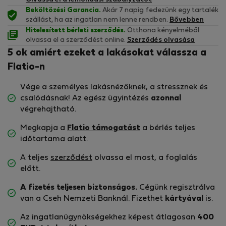
Beköltözési Garancia.
Akár 7 napig fedezünk egy tartalék
szállást, ha az ingatlan nem lenne rendben.
Bővebben
Hitelesített bérleti szerződés.
Otthona kényelméből
olvassa el a szerződést online.
Szerződés olvasása
5 ok amiért ezeket a lakásokat válassza a
Flatio-n
Vége a személyes lakásnézőknek, a stressznek és
csalódásnak! Az egész ügyintézés
azonnal
végrehajtható.
Megkapja a
Flatio támogatást
a bérlés teljes
időtartama alatt.
A teljes
szerződést
olvassa el most, a foglalás
előtt.
A fizetés teljesen biztonságos.
Cégünk regisztrálva
van a Cseh Nemzeti Banknál. Fizethet
kártyával
is.
Az ingatlanügynökségekhez képest átlagosan
400