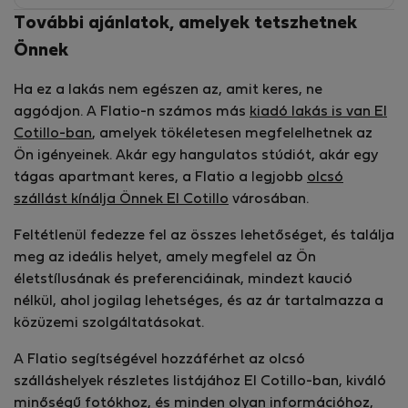
További ajánlatok, amelyek tetszhetnek
Önnek
Ha ez a lakás nem egészen az, amit keres, ne
aggódjon. A Flatio-n számos más
kiadó lakás is van El
Cotillo-ban
, amelyek tökéletesen megfelelhetnek az
Ön igényeinek. Akár egy hangulatos stúdiót, akár egy
tágas apartmant keres, a Flatio a legjobb
olcsó
szállást kínálja Önnek El Cotillo
városában.
Feltétlenül fedezze fel az összes lehetőséget, és találja
meg az ideális helyet, amely megfelel az Ön
életstílusának és preferenciáinak, mindezt kaució
nélkül, ahol jogilag lehetséges, és az ár tartalmazza a
közüzemi szolgáltatásokat.
A Flatio segítségével hozzáférhet az olcsó
szálláshelyek részletes listájához El Cotillo-ban, kiváló
minőségű fotókhoz, és minden olyan információhoz,