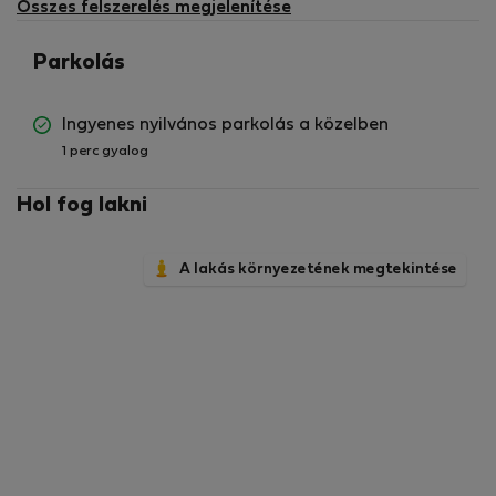
Összes felszerelés megjelenítése
Parkolás
Ingyenes nyilvános parkolás a közelben
1 perc gyalog
Hol fog lakni
A lakás környezetének megtekintése