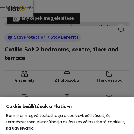
Bejelentkezés
Fényképek megjelenítése
StayProtection
+ Stay Benefits
Cotillo Sol: 2 bedrooms, centre, fiber and
terrace
4 személy
2 hálószoba
1 fürdőszoba
2
70 m
Földszint
Wi-Fi
Cokkie beállítások a Flatio-n
Bármikor megváltoztathatja a cookie-beállításait, és
StayProtection
Stay Benefits
természetesen elutasíthatja az összes választható cookie-t,
ha úgy kívánja.
Az Ön tartózkodását ebben az ingatlanban a