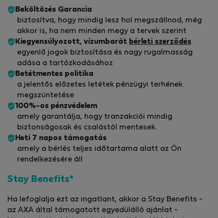
Beköltözés Garancia
biztosítva, hogy mindig lesz hol megszállnod, még
akkor is, ha nem minden megy a tervek szerint
Kiegyensúlyozott, vízumbarát
bérleti szerződés
egyenlő jogok biztosítása és nagy rugalmasság
adása a tartózkodásához
Betétmentes politika
a jelentős előzetes letétek pénzügyi terhének
megszüntetése
100%-os pénzvédelem
amely garantálja, hogy tranzakciói mindig
biztonságosak és csalástól mentesek.
Heti 7 napos támogatás
amely a bérlés teljes időtartama alatt az Ön
rendelkezésére áll
Stay Benefits*
Ha lefoglalja ezt az ingatlant, akkor a Stay Benefits -
az AXA által támogatott egyedülálló ajánlat -