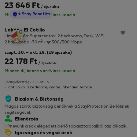
23 646 Ft
/ éjszaka
StayProtection
+ Stay Benefits
Minden díj benne van
·
Nincs kaució
Lakás - El Cotillo
Lima Limón: Supercentral, 2 bedrooms, Desk, WIFI
2
2 hálószoba
70 m
300/300 Mbps
szept. 30. – okt. 29. (29 éjszaka)
22 178 Ft
/ éjszaka
Minden díj benne van
·
Nincs kaució
Spanyolország
El Cotillo
Cotillo Sol: 2 bedrooms, centre, fiber and terrace
Bizalom & Biztonság
Magas szintű biztonság bérlőknek a StayProtection Bérlőknek
segítségével.
Ellenőrzés
Hírnevünk a sok elégedett bérlő tapasztalataiból táplálkozik.
Igazságos és végső árak