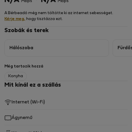
N/A
N/A
Mbps
Mbps
A Bérbeadó még nem töltötte ki az internet sebességet.
Kérje meg,
hogy tisztázza ezt.
Szobák és terek
Hálószoba
Fürdő
Még tartozik hozzá
Konyha
Mit kínál ez a szállás
Internet (Wi-Fi)
Ágynemű