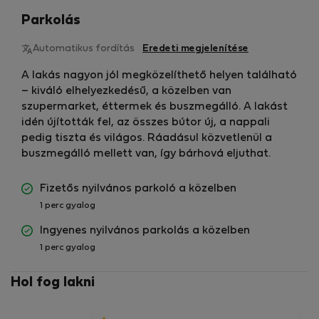
Parkolás
Automatikus fordítás
Eredeti megjelenítése
A lakás nagyon jól megközelíthető helyen található
– kiváló elhelyezkedésű, a közelben van
szupermarket, éttermek és buszmegálló. A lakást
idén újították fel, az összes bútor új, a nappali
pedig tiszta és világos. Ráadásul közvetlenül a
buszmegálló mellett van, így bárhová eljuthat.
Fizetős nyilvános parkoló a közelben
1 perc gyalog
Ingyenes nyilvános parkolás a közelben
1 perc gyalog
Hol fog lakni