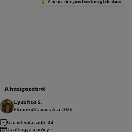
A lakás környezetének megtekintése
A házigazdáról
Lyubitsa S.
Flatio-nál Június óta 2026
Üzenet válaszidő:
2d
Jóváhagyási arány:
-