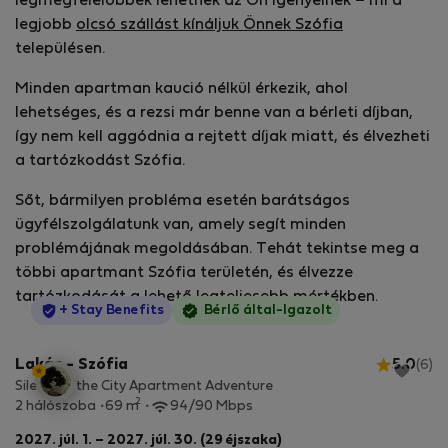
legmegfelelőbbek lehetnek az Ön igényeinek – mi a
legjobb
olcsó szállást kínáljuk Önnek Szófia
településen.
Minden apartman kaució nélkül érkezik, ahol
lehetséges, és a rezsi már benne van a bérleti díjban,
így nem kell aggódnia a rejtett díjak miatt, és élvezheti
a tartózkodást Szófia.
Sőt, bármilyen probléma esetén barátságos
ügyfélszolgálatunk van, amely segít minden
problémájának megoldásában. Tehát tekintse meg a
többi apartmant Szófia területén, és élvezze
tartózkodását a lehető legteljesebb mértékben.
StayProtection
+ Stay Benefits
Bérlő által-Igazolt
Lakás - Szófia
5.0
(6)
Silence & the City Apartment Adventure
2
2 hálószoba
69 m
94/90 Mbps
2027. júl. 1. – 2027. júl. 30. (29 éjszaka)