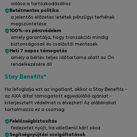
adása a tartózkodásához
Betétmentes politika
a jelentős előzetes letétek pénzügyi terhének
megszüntetése
100%-os pénzvédelem
amely garantálja, hogy tranzakciói mindig
biztonságosak és csalástól mentesek.
Heti 7 napos támogatás
amely a bérlés teljes időtartama alatt az Ön
rendelkezésére áll
Stay Benefits*
Ha lefoglalja ezt az ingatlant, akkor a Stay Benefits -
az AXA által támogatott egyedülálló ajánlat -
kiterjesztett védelmet is élvezhet! Az alábbiakat
tartalmazza ez a csomag:
Felelősségbiztosítás
fedezetet nyújt, ha véletlenül kárt okoz
Segítségnyújtási szolgáltatások