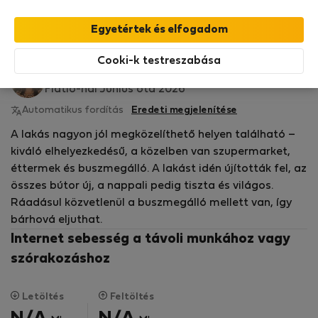
StayProtection
csomagunk fedezi,
amely
tartalmazza a Stay Benefits csomagot
!
Bővebben
Bérelhető lakások - Szófia
Cooki-k testreszabása
Lyubitsa S.
Flatio-nál Június óta 2026
Automatikus fordítás
Eredeti megjelenítése
A lakás nagyon jól megközelíthető helyen található –
kiváló elhelyezkedésű, a közelben van szupermarket,
éttermek és buszmegálló. A lakást idén újították fel, az
összes bútor új, a nappali pedig tiszta és világos.
Ráadásul közvetlenül a buszmegálló mellett van, így
bárhová eljuthat.
Internet sebesség a távoli munkához vagy
szórakozáshoz
Letöltés
Feltöltés