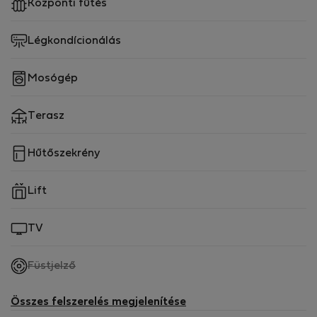
Központi fűtés
Légkondícionálás
Mosógép
Terasz
Hűtőszekrény
Lift
TV
,
Füstjelző
nem
elérhető
Összes felszerelés megjelenítése