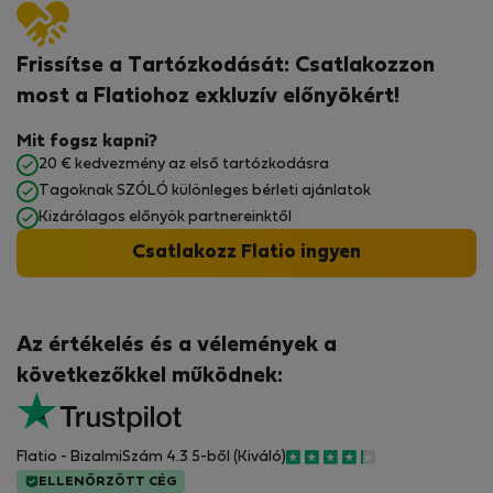
Frissítse a Tartózkodását: Csatlakozzon
most a Flatiohoz exkluzív előnyökért!
Mit fogsz kapni?
20 € kedvezmény az első tartózkodásra
Tagoknak SZÓLÓ különleges bérleti ajánlatok
Kizárólagos előnyök partnereinktől
Csatlakozz Flatio ingyen
Az értékelés és a vélemények a
következőkkel működnek:
Flatio - BizalmiSzám 4.3 5-ből (Kiváló)
ELLENŐRZÖTT CÉG