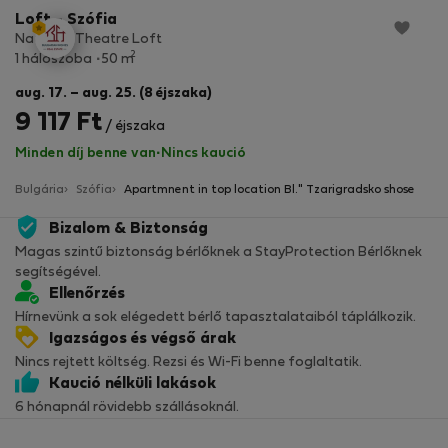
Loft - Szófia
National Theatre Loft
2
1 hálószoba
50 m
aug. 17. – aug. 25. (8 éjszaka)
9 117 Ft
/ éjszaka
Minden díj benne van
·
Nincs kaució
Bulgária
Szófia
Apartmnent in top location Bl." Tzarigradsko shose
Bizalom & Biztonság
Magas szintű biztonság bérlőknek a StayProtection Bérlőknek
segítségével.
Ellenőrzés
Hírnevünk a sok elégedett bérlő tapasztalataiból táplálkozik.
Igazságos és végső árak
Nincs rejtett költség. Rezsi és Wi-Fi benne foglaltatik.
Kaució nélküli lakások
6 hónapnál rövidebb szállásoknál.