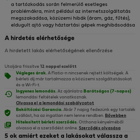
a tartózkodás során felmerülő esetleges
problémákra, mint például az internetszolgáltatás
megszakadása, közüzemi hibák (áram, gáz, fűtés),
eldugult ajtó vagy háztartási gépek meghibásodása
A hirdetés elérhetősége
A hirdetett lakás elérhetőségének ellenőrzése
Utoljára frissítve
12 nappal ezelőtt
Végleges árak.
A Flatio-n nincsenek rejtett költségek. A
bérleti díj már tartalmazza a közüzemi szolgáltatásokat
és a Wi-Fi-t.
Ingyenes lemondás.
Az ajánlatra
Barátságos (7-napos)
lemondási feltételek vonatkoznak.
Olvassa el a lemondási szabályzatot
Beköltözési Garancia.
Akár 7 napig fedezünk egy tartalék
szállást, ha az ingatlan nem lenne rendben.
Bővebben
Hitelesített bérleti szerződés.
Otthona kényelméből
olvassa el a szerződést online.
Szerződés olvasása
5 ok amiért ezeket a lakásokat válassza a