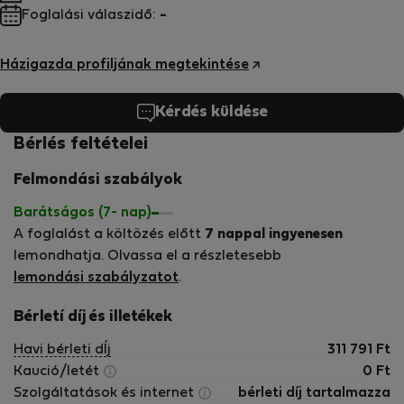
Foglalási válaszidő:
-
Házigazda profiljának megtekintése
Kérdés küldése
Bérlés feltételei
Felmondási szabályok
Barátságos (7- nap)
A foglalást a költözés előtt
7 nappal ingyenesen
lemondhatja. Olvassa el a részletesebb
lemondási szabályzatot
.
Bérletí díj és illetékek
Havi bérleti dÍj
311 791
Ft
Kaució/letét
0
Ft
Szolgáltatások és internet
bérleti díj tartalmazza