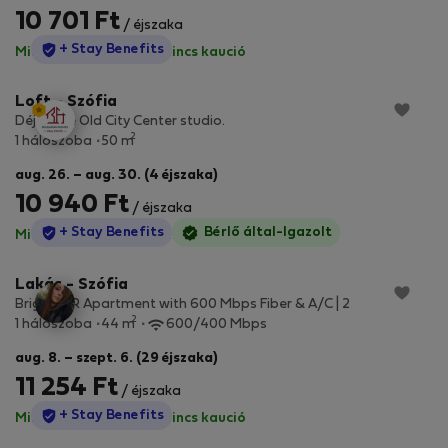
10 701 Ft
/ éjszaka
StayProtection
+ Stay Benefits
Minden díj benne van
·
Nincs kaució
Loft - Szófia
Déja Blue Old City Center studio.
2
1 hálószoba
50 m
aug. 26. – aug. 30. (4 éjszaka)
10 940 Ft
/ éjszaka
StayProtection
+ Stay Benefits
Bérlő által-Igazolt
Minden díj benne van
·
Nincs kaució
Lakás - Szófia
Bright 1BR Apartment with 600 Mbps Fiber & A/C | 2
2
1 hálószoba
44 m
600/400 Mbps
aug. 8. – szept. 6. (29 éjszaka)
11 254 Ft
/ éjszaka
StayProtection
+ Stay Benefits
Minden díj benne van
·
Nincs kaució