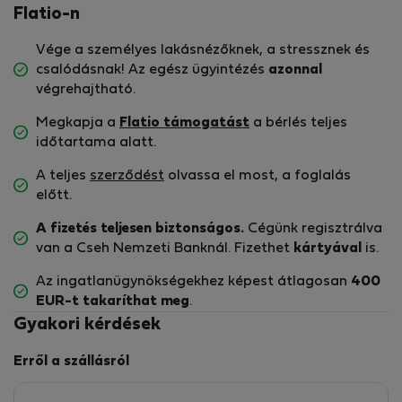
Flatio-n
Vége a személyes lakásnézőknek, a stressznek és
csalódásnak! Az egész ügyintézés
azonnal
végrehajtható.
Megkapja a
Flatio támogatást
a bérlés teljes
időtartama alatt.
A teljes
szerződést
olvassa el most, a foglalás
előtt.
A fizetés teljesen biztonságos.
Cégünk regisztrálva
van a Cseh Nemzeti Banknál. Fizethet
kártyával
is.
Az ingatlanügynökségekhez képest átlagosan
400
EUR-t
takaríthat meg
.
Gyakori kérdések
Erről a szállásról