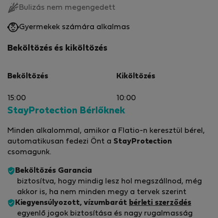
Bulizás nem megengedett
Gyermekek számára alkalmas
Beköltözés és kiköltözés
Beköltözés
Kiköltözés
15:00
10:00
StayProtection Bérlőknek
Minden alkalommal, amikor a Flatio-n keresztül bérel,
automatikusan fedezi Önt a
StayProtection
csomagunk.
Beköltözés Garancia
biztosítva, hogy mindig lesz hol megszállnod, még
akkor is, ha nem minden megy a tervek szerint
Kiegyensúlyozott, vízumbarát
bérleti szerződés
egyenlő jogok biztosítása és nagy rugalmasság