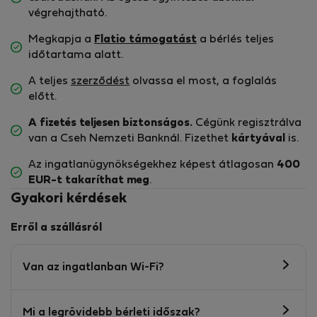
végrehajtható.
Megkapja a
Flatio támogatást
a bérlés teljes
időtartama alatt.
A teljes
szerződést
olvassa el most, a foglalás
előtt.
A fizetés teljesen biztonságos.
Cégünk regisztrálva
van a Cseh Nemzeti Banknál. Fizethet
kártyával
is.
Az ingatlanügynökségekhez képest átlagosan
400
EUR-t
takaríthat meg
.
Gyakori kérdések
Erről a szállásról
Van az ingatlanban Wi-Fi?
Mi a legrövidebb bérleti időszak?