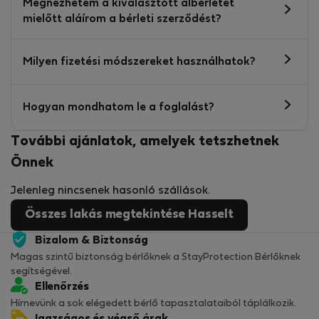
Megnézhetem a kiválasztott albérletet
mielőtt aláírom a bérleti szerződést?
Milyen fizetési módszereket használhatok?
Hogyan mondhatom le a foglalást?
További ajánlatok, amelyek tetszhetnek
Önnek
Jelenleg nincsenek hasonló szállások.
Összes lakás megtekintése Hasselt
Bizalom & Biztonság
Magas szintű biztonság bérlőknek a StayProtection Bérlőknek
segítségével.
Ellenőrzés
Hírnevünk a sok elégedett bérlő tapasztalataiból táplálkozik.