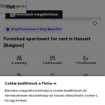
Bejelentkezés
Fényképek megjelenítése
StayProtection
+ Stay Benefits
Furnished apartment for rent in Hasselt
(Belgium)
4 személy
2 hálószoba
1 fürdőszoba
2
110 m
4. emelet
Wi-Fi
Cokkie beállítások a Flatio-n
Bármikor megváltoztathatja a cookie-beállításait, és
StayProtection
Stay Benefits
természetesen elutasíthatja az összes választható cookie-t,
ha úgy kívánja.
Az Ön tartózkodását ebben az ingatlanban a