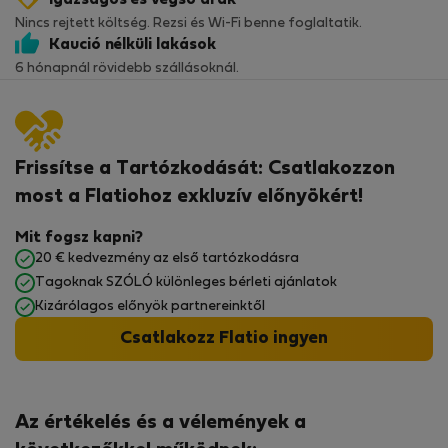
Igazságos és végső árak
Nincs rejtett költség. Rezsi és Wi-Fi benne foglaltatik.
Kaució nélküli lakások
6 hónapnál rövidebb szállásoknál.
Frissítse a Tartózkodását: Csatlakozzon
most a Flatiohoz exkluzív előnyökért!
Mit fogsz kapni?
20 € kedvezmény az első tartózkodásra
Tagoknak SZÓLÓ különleges bérleti ajánlatok
Kizárólagos előnyök partnereinktől
Csatlakozz Flatio ingyen
Az értékelés és a vélemények a