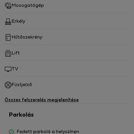
Mosogatógép
Erkély
Hűtőszekrény
Lift
TV
Füstjelző
Összes felszerelés megjelenítése
Parkolás
Fedett parkoló a helyszínen