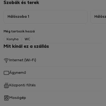
Szobák és terek
Hálószoba 1
Hálós
Még tartozik hozzá
Konyha
WC
Mit kínál ez a szállás
Internet (Wi-Fi)
Ágynemű
Központi fűtés
Mosógép