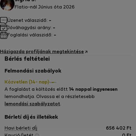
Sigrid S.
Flatio-nál Június óta 2026
Üzenet válaszidő:
-
Jóváhagyási arány:
-
Foglalási válaszidő:
-
Házigazda profiljának megtekintése
Bérlés feltételei
Felmondási szabályok
Közvetlen (14- nap)
A foglalást a költözés előtt
14 nappal ingyenesen
lemondhatja. Olvassa el a részletesebb
lemondási szabályzatot
.
Bérletí díj és illetékek
Havi bérleti dÍj
656 402
Ft
Kaució/letét
0
Ft