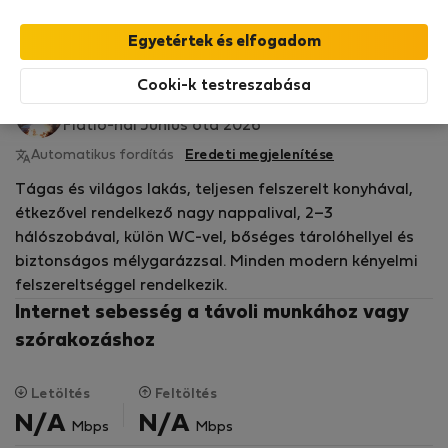
StayProtection
csomagunk fedezi,
amely
tartalmazza a Stay Benefits csomagot
!
Bővebben
Bérelhető lakások
Cooki-k testreszabása
Sigrid S.
Flatio-nál Június óta 2026
Automatikus fordítás
Eredeti megjelenítése
Tágas és világos lakás, teljesen felszerelt konyhával,
étkezővel rendelkező nagy nappalival, 2–3
hálószobával, külön WC-vel, bőséges tárolóhellyel és
biztonságos mélygarázzsal. Minden modern kényelmi
felszereltséggel rendelkezik.
Internet sebesség a távoli munkához vagy
szórakozáshoz
Letöltés
Feltöltés
N/A
N/A
Mbps
Mbps