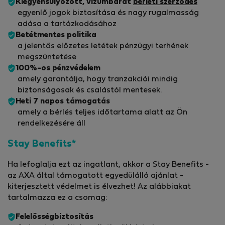
Kiegyensúlyozott, vízumbarát
bérleti szerződés
egyenlő jogok biztosítása és nagy rugalmasság
adása a tartózkodásához
Betétmentes politika
a jelentős előzetes letétek pénzügyi terhének
megszüntetése
100%-os pénzvédelem
amely garantálja, hogy tranzakciói mindig
biztonságosak és csalástól mentesek.
Heti 7 napos támogatás
amely a bérlés teljes időtartama alatt az Ön
rendelkezésére áll
Stay Benefits*
Ha lefoglalja ezt az ingatlant, akkor a Stay Benefits -
az AXA által támogatott egyedülálló ajánlat -
kiterjesztett védelmet is élvezhet! Az alábbiakat
tartalmazza ez a csomag:
Felelősségbiztosítás