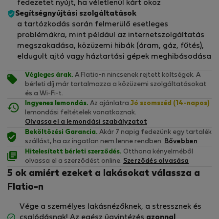
fedezetet nyújt, ha véletlenül kárt okoz
Segítségnyújtási szolgáltatások
a tartózkodás során felmerülő esetleges
problémákra, mint például az internetszolgáltatás
megszakadása, közüzemi hibák (áram, gáz, fűtés),
eldugult ajtó vagy háztartási gépek meghibásodása
Végleges árak.
A Flatio-n nincsenek rejtett költségek. A
bérleti díj már tartalmazza a közüzemi szolgáltatásokat
és a Wi-Fi-t.
Ingyenes lemondás.
Az ajánlatra
Jó szomszéd (14-napos)
lemondási feltételek vonatkoznak.
Olvassa el a lemondási szabályzatot
Beköltözési Garancia.
Akár 7 napig fedezünk egy tartalék
szállást, ha az ingatlan nem lenne rendben.
Bővebben
Hitelesített bérleti szerződés.
Otthona kényelméből
olvassa el a szerződést online.
Szerződés olvasása
5 ok amiért ezeket a lakásokat válassza a
Flatio-n
Vége a személyes lakásnézőknek, a stressznek és
csalódásnak! Az egész ügyintézés
azonnal