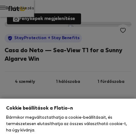
Bejelentkezés
Fényképek megjelenítése
StayProtection
+ Stay Benefits
Casa do Neto — Sea-View T1 for a Sunny
Algarve Win
4 személy
1 hálószoba
1 fürdőszoba
2
49 m
Földszint
Wi-Fi
Cokkie beállítások a Flatio-n
Bármikor megváltoztathatja a cookie-beállításait, és
StayProtection
Stay Benefits
természetesen elutasíthatja az összes választható cookie-t,
ha úgy kívánja.
Az Ön tartózkodását ebben az ingatlanban a