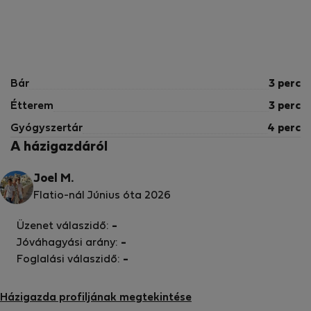
Bár
3 perc
Étterem
3 perc
Gyógyszertár
4 perc
A házigazdáról
Joel M.
Flatio-nál Június óta 2026
Üzenet válaszidő:
-
Jóváhagyási arány:
-
Foglalási válaszidő:
-
Házigazda profiljának megtekintése