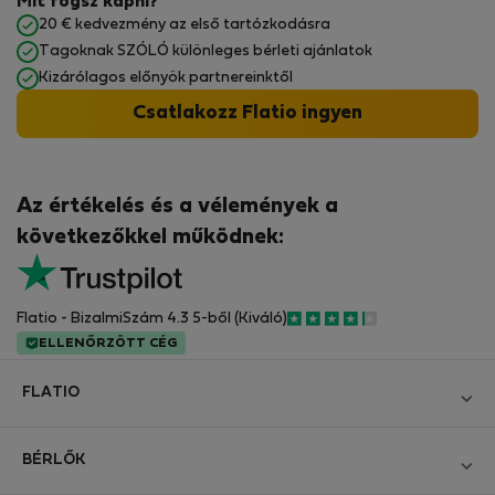
Mit fogsz kapni?
20 € kedvezmény az első tartózkodásra
Tagoknak SZÓLÓ különleges bérleti ajánlatok
Kizárólagos előnyök partnereinktől
Csatlakozz Flatio ingyen
Az értékelés és a vélemények a
következőkkel működnek:
Flatio - BizalmiSzám 4.3 5-ből (Kiváló)
ELLENŐRZÖTT CÉG
FLATIO
Blog
BÉRLŐK
Legyen Partnerünk