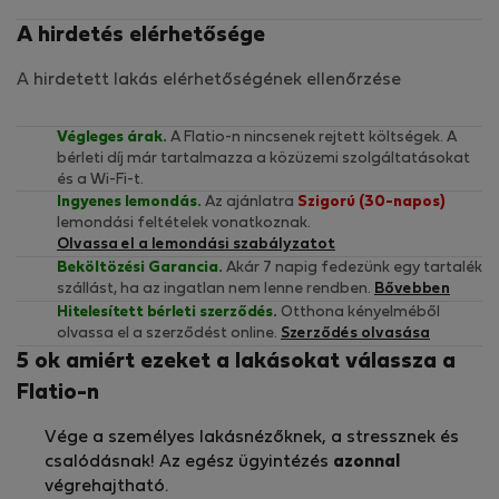
A hirdetés elérhetősége
A hirdetett lakás elérhetőségének ellenőrzése
Végleges árak.
A Flatio-n nincsenek rejtett költségek. A
bérleti díj már tartalmazza a közüzemi szolgáltatásokat
és a Wi-Fi-t.
Ingyenes lemondás.
Az ajánlatra
Szigorú (30-napos)
lemondási feltételek vonatkoznak.
Olvassa el a lemondási szabályzatot
Beköltözési Garancia.
Akár 7 napig fedezünk egy tartalék
szállást, ha az ingatlan nem lenne rendben.
Bővebben
Hitelesített bérleti szerződés.
Otthona kényelméből
olvassa el a szerződést online.
Szerződés olvasása
5 ok amiért ezeket a lakásokat válassza a
Flatio-n
Vége a személyes lakásnézőknek, a stressznek és
csalódásnak! Az egész ügyintézés
azonnal
végrehajtható.