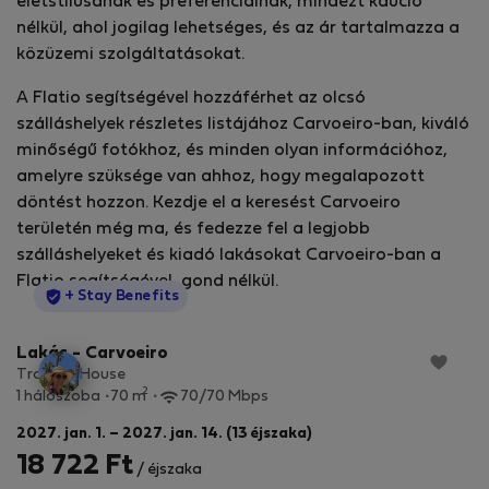
életstílusának és preferenciáinak, mindezt kaució
nélkül, ahol jogilag lehetséges, és az ár tartalmazza a
közüzemi szolgáltatásokat.
A Flatio segítségével hozzáférhet az olcsó
szálláshelyek részletes listájához Carvoeiro-ban, kiváló
minőségű fotókhoz, és minden olyan információhoz,
amelyre szüksége van ahhoz, hogy megalapozott
döntést hozzon. Kezdje el a keresést Carvoeiro
területén még ma, és fedezze fel a legjobb
szálláshelyeket és kiadó lakásokat Carvoeiro-ban a
Flatio segítségével, gond nélkül.
StayProtection
+ Stay Benefits
Lakás - Carvoeiro
Tropical House
2
1 hálószoba
70 m
70/70 Mbps
2027. jan. 1. – 2027. jan. 14. (13 éjszaka)
18 722 Ft
/ éjszaka