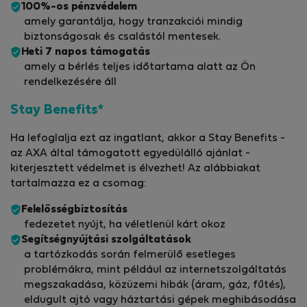
100%-os pénzvédelem
amely garantálja, hogy tranzakciói mindig
biztonságosak és csalástól mentesek.
Heti 7 napos támogatás
amely a bérlés teljes időtartama alatt az Ön
rendelkezésére áll
Stay Benefits*
Ha lefoglalja ezt az ingatlant, akkor a Stay Benefits -
az AXA által támogatott egyedülálló ajánlat -
kiterjesztett védelmet is élvezhet! Az alábbiakat
tartalmazza ez a csomag:
Felelősségbiztosítás
fedezetet nyújt, ha véletlenül kárt okoz
Segítségnyújtási szolgáltatások
a tartózkodás során felmerülő esetleges
problémákra, mint például az internetszolgáltatás
megszakadása, közüzemi hibák (áram, gáz, fűtés),
eldugult ajtó vagy háztartási gépek meghibásodása