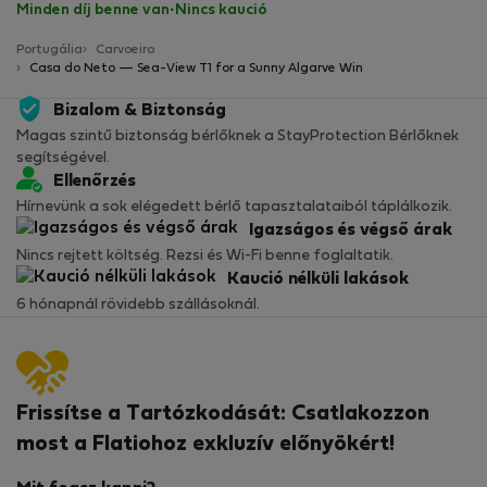
Minden díj benne van
·
Nincs kaució
Portugália
Carvoeiro
Casa do Neto — Sea-View T1 for a Sunny Algarve Win
Bizalom & Biztonság
Magas szintű biztonság bérlőknek a StayProtection Bérlőknek
segítségével.
Ellenőrzés
Hírnevünk a sok elégedett bérlő tapasztalataiból táplálkozik.
Igazságos és végső árak
Nincs rejtett költség. Rezsi és Wi-Fi benne foglaltatik.
Kaució nélküli lakások
6 hónapnál rövidebb szállásoknál.
Frissítse a Tartózkodását: Csatlakozzon
most a Flatiohoz exkluzív előnyökért!