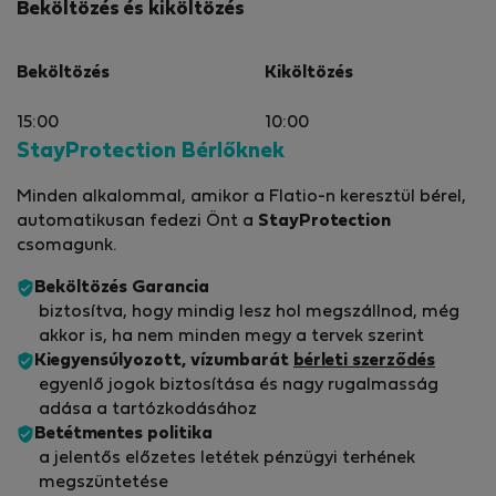
Beköltözés és kiköltözés
Beköltözés
Kiköltözés
15:00
10:00
StayProtection Bérlőknek
Minden alkalommal, amikor a Flatio-n keresztül bérel,
automatikusan fedezi Önt a
StayProtection
csomagunk.
Beköltözés Garancia
biztosítva, hogy mindig lesz hol megszállnod, még
akkor is, ha nem minden megy a tervek szerint
Kiegyensúlyozott, vízumbarát
bérleti szerződés
egyenlő jogok biztosítása és nagy rugalmasság
adása a tartózkodásához
Betétmentes politika
a jelentős előzetes letétek pénzügyi terhének
megszüntetése