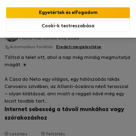
StayProtection
csomagunk fedezi,
amely
tartalmazza a Stay Benefits csomagot
!
Bővebben
Bérelhető lakások - Carvoeiro
Cooki-k testreszabása
Joel M.
Flatio-nál Június óta 2026
Automatikus fordítás
Eredeti megjelenítése
Töltsd a telet ott, ahol a nap még mindig megmutatja
magát. ☀️
A Casa do Neto egy világos, egy hálószobás lakás
Carvoeiro szívében, az Atlanti-óceánra néző terasszal
– olyan kilátással, ami miatt a reggeli kávé még egy
kicsit tovább tart.
Internet sebesség a távoli munkához vagy
Ez egy teljesen berendezett T1, amely az első naptól
szórakozáshoz
kezdve készen áll a beköltözésre. Kényelmes
hálószoba, nyitott nappali, jól felszerelt konyha és
Letöltés
Feltöltés