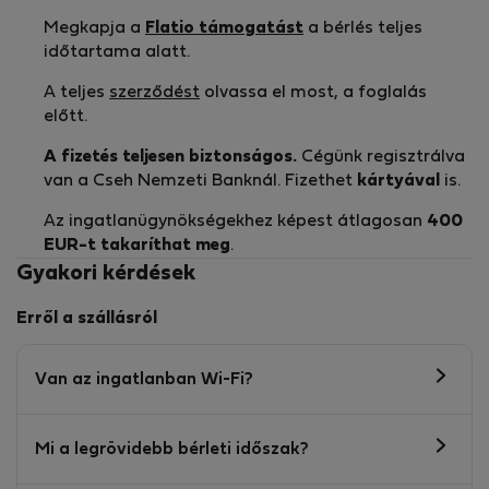
Megkapja a
Flatio támogatást
a bérlés teljes
időtartama alatt.
A teljes
szerződést
olvassa el most, a foglalás
előtt.
A fizetés teljesen biztonságos.
Cégünk regisztrálva
van a Cseh Nemzeti Banknál. Fizethet
kártyával
is.
Az ingatlanügynökségekhez képest átlagosan
400
EUR-t
takaríthat meg
.
Gyakori kérdések
Erről a szállásról
Van az ingatlanban Wi-Fi?
Mi a legrövidebb bérleti időszak?