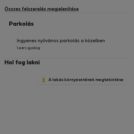
munkatársunk áll készenlétben, hogy üdvözölje Önt, és
Összes felszerelés megjelenítése
segítsen, ha bármilyen probléma adódna. Van kérdése
a foglalás előtt? Csak kérdezzen — mindig szívesen
Parkolás
segítünk.
Ingyenes nyilvános parkolás a közelben
1 perc gyalog
Hol fog lakni
A lakás környezetének megtekintése