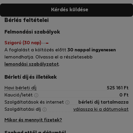
Kérdés küldése
Bérlés feltételei
Felmondási szabályok
Szigorú (30 nap)
A foglalást a költözés előtt
30 nappal ingyenesen
lemondhatja. Olvassa el a részletesebb
lemondási szabályzatot
.
Bérletí díj és illetékek
Havi bérleti dÍj
525 161
Ft
Kaució/letét
0
Ft
Szolgáltatások és internet
bérleti díj tartalmazza
Szolgáltatási díj
válassza ki a dátumokat
Mikor és mennyit fizetek?