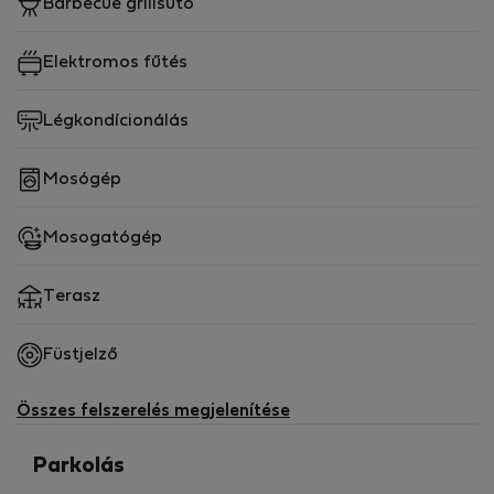
Barbecue grillsütő
Elektromos fűtés
Légkondícionálás
Mosógép
Mosogatógép
Terasz
Füstjelző
Összes felszerelés megjelenítése
Parkolás