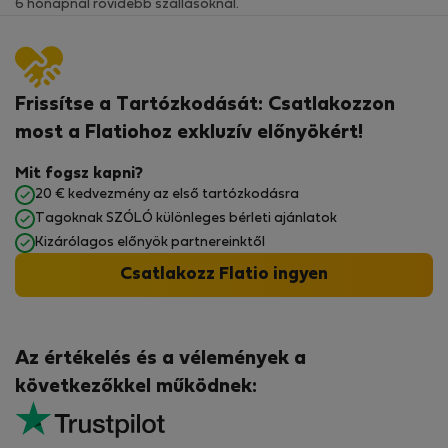
6 hónapnál rövidebb szállásoknál.
Frissítse a Tartózkodását: Csatlakozzon
most a Flatiohoz exkluzív előnyökért!
Mit fogsz kapni?
20 € kedvezmény az első tartózkodásra
Tagoknak SZÓLÓ különleges bérleti ajánlatok
Kizárólagos előnyök partnereinktől
Csatlakozz Flatio ingyen
Az értékelés és a vélemények a
következőkkel működnek: