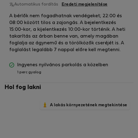
Automatikus fordítás
Eredeti megjelenítése
A bérlők nem fogadhatnak vendégeket; 22:00 és
08:00 között tilos a zajongás. A bejelentkezés
15:00-kor, a kijelentkezés 10:00-kor történik. A heti
takarítás az árban benne van, amely magában
foglalja az ágynemű és a törölközők cseréjét is. A
foglalást legalább 7 nappal előre kell megtenni.
Ingyenes nyilvános parkolás a közelben
1 perc gyalog
Hol fog lakni
A lakás környezetének megtekintése