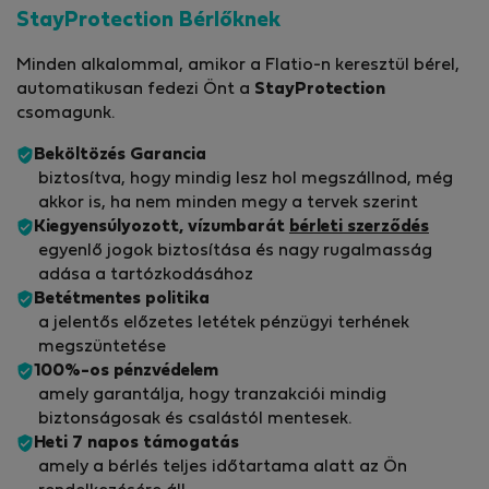
StayProtection Bérlőknek
Minden alkalommal, amikor a Flatio-n keresztül bérel,
automatikusan fedezi Önt a
StayProtection
csomagunk.
Beköltözés Garancia
biztosítva, hogy mindig lesz hol megszállnod, még
akkor is, ha nem minden megy a tervek szerint
Kiegyensúlyozott, vízumbarát
bérleti szerződés
egyenlő jogok biztosítása és nagy rugalmasság
adása a tartózkodásához
Betétmentes politika
a jelentős előzetes letétek pénzügyi terhének
megszüntetése
100%-os pénzvédelem
amely garantálja, hogy tranzakciói mindig
biztonságosak és csalástól mentesek.
Heti 7 napos támogatás
amely a bérlés teljes időtartama alatt az Ön