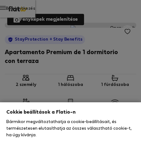
Bejelentkezés
Fényképek megjelenítése
StayProtection
+ Stay Benefits
Apartamento Premium de 1 dormitorio
con terraza
2 személy
1 hálószoba
1 fürdőszoba
2
50 m
Földszint
Wi-Fi
Cokkie beállítások a Flatio-n
Bármikor megváltoztathatja a cookie-beállításait, és
StayProtection
Stay Benefits
természetesen elutasíthatja az összes választható cookie-t,
ha úgy kívánja.
Az Ön tartózkodását ebben az ingatlanban a