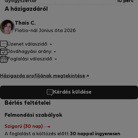
Gyógyszertár
10 perc
A házigazdáról
Thais C.
Flatio-nál Június óta 2026
Üzenet válaszidő:
-
Jóváhagyási arány:
-
Foglalási válaszidő:
-
Házigazda profiljának megtekintése
Kérdés küldése
Bérlés feltételei
Felmondási szabályok
Szigorú (30 nap)
A foglalást a költözés előtt
30 nappal ingyenesen