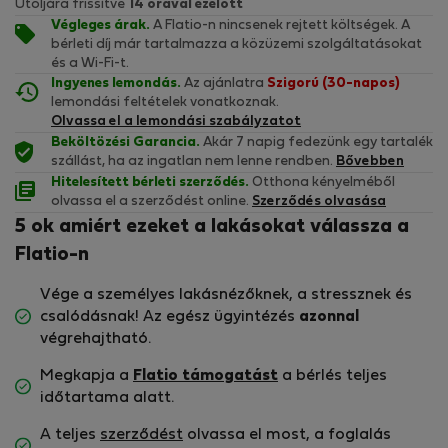
Utoljára frissítve
14 órával ezelőtt
Végleges árak.
A Flatio-n nincsenek rejtett költségek. A
bérleti díj már tartalmazza a közüzemi szolgáltatásokat
és a Wi-Fi-t.
Ingyenes lemondás.
Az ajánlatra
Szigorú (30-napos)
lemondási feltételek vonatkoznak.
Olvassa el a lemondási szabályzatot
Beköltözési Garancia.
Akár 7 napig fedezünk egy tartalék
szállást, ha az ingatlan nem lenne rendben.
Bővebben
Hitelesített bérleti szerződés.
Otthona kényelméből
olvassa el a szerződést online.
Szerződés olvasása
5 ok amiért ezeket a lakásokat válassza a
Flatio-n
Vége a személyes lakásnézőknek, a stressznek és
csalódásnak! Az egész ügyintézés
azonnal
végrehajtható.
Megkapja a
Flatio támogatást
a bérlés teljes
időtartama alatt.
A teljes
szerződést
olvassa el most, a foglalás