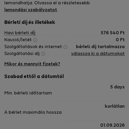
lemondhatja. Olvassa el a részletesebb
lemondási szabályzatot
.
Bérletí díj és illetékek
Havi bérleti dÍj
576 540
Ft
Kaució/letét
0
Ft
Szolgáltatások és internet
bérleti díj tartalmazza
Szolgáltatási díj
válassza ki a dátumokat
Mikor és mennyit fizetek?
Szabad ettől a dátumtól
5 days
Min. bérleti időtartam
korlátlan
A bérlet maximális hossza
01.09.2026