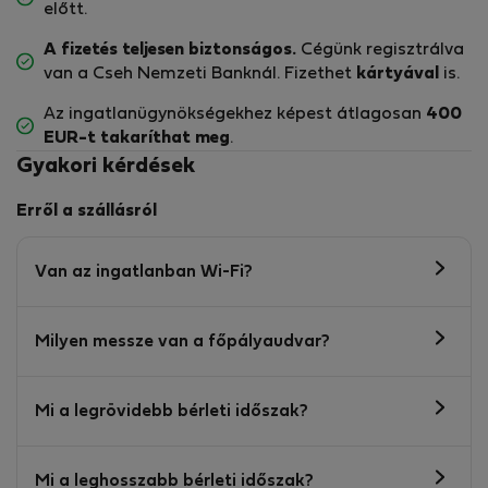
előtt.
A fizetés teljesen biztonságos.
Cégünk regisztrálva
van a Cseh Nemzeti Banknál. Fizethet
kártyával
is.
Az ingatlanügynökségekhez képest átlagosan
400
EUR-t
takaríthat meg
.
Gyakori kérdések
Erről a szállásról
Van az ingatlanban Wi-Fi?
Milyen messze van a főpályaudvar?
Mi a legrövidebb bérleti időszak?
Mi a leghosszabb bérleti időszak?