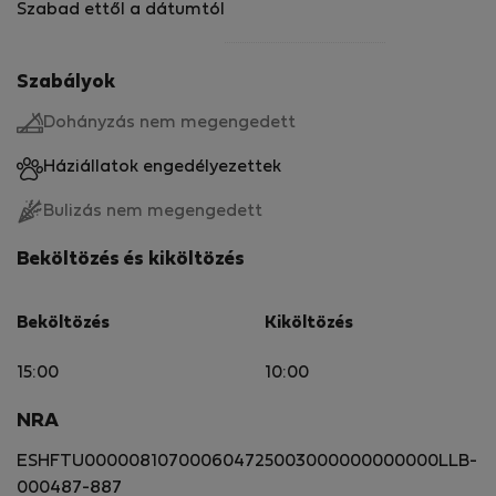
Szabad ettől a dátumtól
Szabályok
Dohányzás nem megengedett
Háziállatok engedélyezettek
Bulizás nem megengedett
Beköltözés és kiköltözés
Beköltözés
Kiköltözés
15:00
10:00
NRA
ESHFTU000008107000604725003000000000000LLB-
000487-887