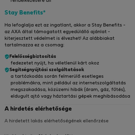
rendelkezésére áll
Stay Benefits*
Ha lefoglalja ezt az ingatlant, akkor a Stay Benefits -
az AXA által támogatott egyedülálló ajánlat -
kiterjesztett védelmet is élvezhet! Az alábbiakat
tartalmazza ez a csomag:
Felelősségbiztosítás
fedezetet nyújt, ha véletlenül kárt okoz
Segítségnyújtási szolgáltatások
a tartózkodás során felmerülő esetleges
problémákra, mint például az internetszolgáltatás
megszakadása, közüzemi hibák (áram, gáz, fűtés),
eldugult ajtó vagy háztartási gépek meghibásodása
A hirdetés elérhetősége
A hirdetett lakás elérhetőségének ellenőrzése