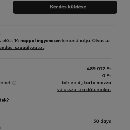
Kérdés küldése
s előtt
14 nappal ingyenesen
lemondhatja. Olvassa
ondási szabályzatot
.
489 072
Ft
0
Ft
ternet
bérleti díj tartalmazza
válassza ki a dátumokat
tek?
30 days
m