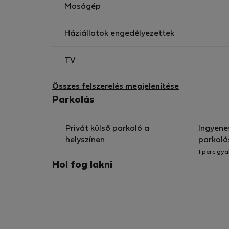
Mosógép
Háziállatok engedélyezettek
TV
Összes felszerelés megjelenítése
Parkolás
Privát külső parkoló a
Ingyene
helyszínen
parkolá
1 perc gya
Hol fog lakni