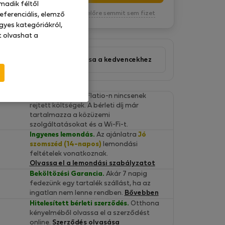
madik féltől
Kötelezettség nélkül, egyelőre semmit sem fizet
eferenciális, elemző
gyes kategóriákról,
at olvashat a
Ajánlat hozzáadása a kedvencekhez
Végleges árak.
A Flatio-n nincsenek
rejtett költségek. A bérleti díj már
tartalmazza a közüzemi
szolgáltatásokat és a Wi-Fi-t.
Ingyenes lemondás.
Az ajánlatra
Jó
szomszéd (14-napos)
lemondási
feltételek vonatkoznak.
Olvassa el a lemondási szabályzatot
Beköltözési Garancia.
Akár 7 napig
fedezünk egy tartalék szállást, ha az
ingatlan nem lenne rendben.
Bővebben
Hitelesített bérleti szerződés.
Otthona
kényelméből olvassa el a szerződést
online.
Szerződés olvasása