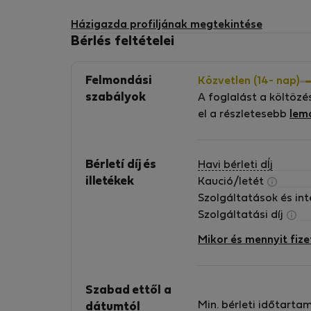
Házigazda profiljának megtekintése
Bérlés feltételei
Felmondási
Közvetlen (14- nap)
szabályok
A foglalást a költözé
el a részletesebb
lem
Bérletí díj és
Havi bérleti dÍj
illetékek
Kaució/letét
Szolgáltatások és in
Szolgáltatási díj
Mikor és mennyit fize
Szabad ettől a
Min. bérleti időtarta
dátumtól