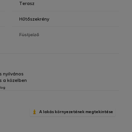
Terasz
Hűtőszekrény
,
Füstjelző
nem
elérhető
s nyilvános
s a közelben
log
A lakás környezetének megtekintése