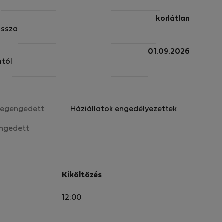
korlátlan
ossza
01.09.2026
mtól
egengedett
Háziállatok engedélyezettek
ngedett
Kiköltözés
12:00