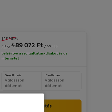
543 413
Ft
489 072
Ft
átlag
/ 30 nap
beleértve a szolgáltatás-díjakat és az
internetet
Beköltözés
Kiköltözés
Válasszon
Válasszon
dátumot
dátumot
Folytatás