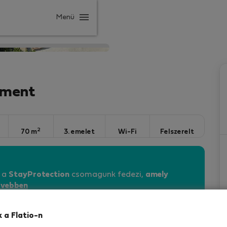
Menü
tment
2
70 m
3. emelet
Wi-Fi
Felszerelt
n a
StayProtection
csomagunk fedezi,
amely
vebben
k a Flatio-n