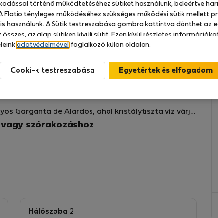
zkodással történő működtetéséhez sütiket használunk, beleértve har
 A Flatio tényleges működéséhez szükséges működési sütik mellett pr
 is használunk. A Sütik testreszabása gombra kattintva dönthet az e
 összes, az alap sütiken kívüli sütit. Ezen kívül részletes információk
lálható (lift nincs), és rendelkezik egy terasszal,
leink
adatvédelmével
foglalkozó külön oldalon.
 Gredos lélegzetelállító kilátását.
Cooki-k testreszabása
 ötvözetét kínálja, mindössze egy perc sétára a város
yos Garganta de Alardos, ahol kristálytiszta víz várja
ó felfrissülésre.
z vagy szórakozáshoz
ádok vagy párok számára.
élegzetelállító kilátásában.
Hálószoba 2
t fürdőszoba és egy hangulatos nappali, ahol pihenhet