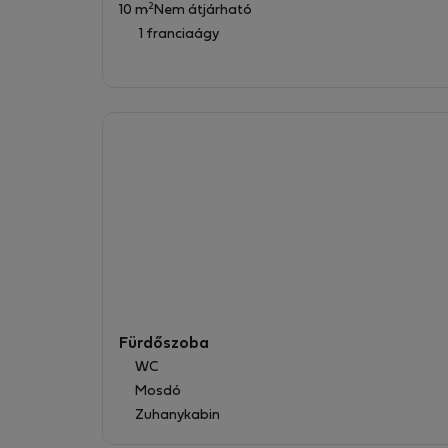
2
10 m
Nem átjárható
a természet felfedezésével töltött nap után.
1 franciaágy
Csendes és festői környezetben található, csu
például a természetes medencéktől és a túra
Tökéletes hely La Vera nyugalmának és szépsé
egyedülálló élményt!
Engedélyszám: AT-CC-00835
Fürdőszoba
WC
Mosdó
Zuhanykabin