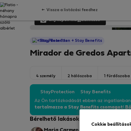
Vissza a listázási feedhez
Fényképek megjelenítése
StayProtection
+ Stay Benefits
Mirador de Gredos Apar
4 személy
2 hálószoba
1 fürdőszoba
StayProtection
Stay Benefits
Az Ön tartózkodását ebben az ingatlanba
tartalmazza a Stay Benefits csomagot
!
Bő
Bérelhető lakások
Cokkie beállításo
Maria Carmen R.