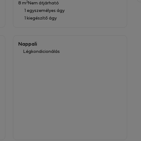
2
8 m
Nem átjárható
1 egyszemélyes ágy
1 kiegészítő ágy
pán néhány percre a régió legjobb látnivalóitól,
útvonalaktól.
Nappali
gének élvezéséhez. Foglaljon most, és élvezze ezt az
Légkondicionálás