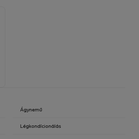
Ágynemű
Légkondícionálás