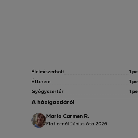
Élelmiszerbolt
1 pe
Étterem
1 pe
Gyógyszertár
1 pe
A házigazdáról
Maria Carmen R.
Flatio-nál Június óta 2026