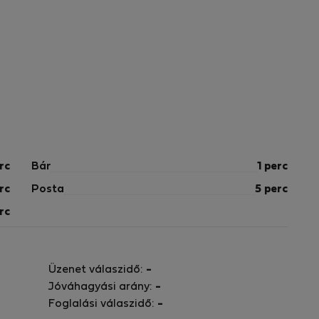
rc
Bár
1 perc
rc
Posta
5 perc
rc
Üzenet válaszidő:
-
Jóváhagyási arány:
-
Foglalási válaszidő:
-