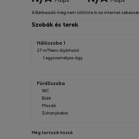
Mbps
Mbps
Az apartman légkondicionálóval felszerelt.
A Bérbeadó még nem töltötte ki az internet sebessé
Szobák és terek
Hálószoba 1
2
27 m
Nem átjárható
1 egyszemélyes ágy
Fürdőszoba
WC
Bidé
Mosdó
Zuhanykabin
Még tartozik hozzá