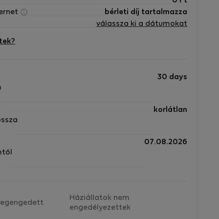
0
Ft
ternet
bérleti díj tartalmazza
válassza ki a dátumokat
tek?
30 days
m
f
korlátlan
nd
ossza
07.08.2026
mtól
t
Háziállatok nem
egengedett
engedélyezettek