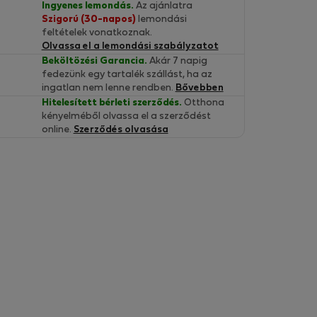
Ingyenes lemondás.
Az ajánlatra
Szigorú (30-napos)
lemondási
feltételek vonatkoznak.
Olvassa el a lemondási szabályzatot
Beköltözési Garancia.
Akár 7 napig
fedezünk egy tartalék szállást, ha az
ingatlan nem lenne rendben.
Bővebben
Hitelesített bérleti szerződés.
Otthona
kényelméből olvassa el a szerződést
online.
Szerződés olvasása