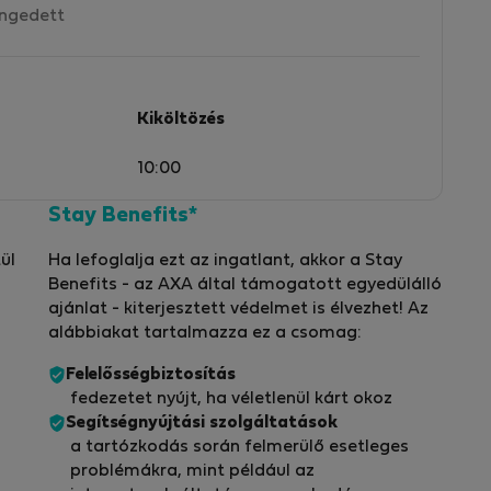
ngedett
Kiköltözés
10:00
Stay Benefits*
ül
Ha lefoglalja ezt az ingatlant, akkor a Stay
Benefits - az AXA által támogatott egyedülálló
ajánlat - kiterjesztett védelmet is élvezhet! Az
alábbiakat tartalmazza ez a csomag:
Felelősségbiztosítás
fedezetet nyújt, ha véletlenül kárt okoz
Segítségnyújtási szolgáltatások
a tartózkodás során felmerülő esetleges
problémákra, mint például az