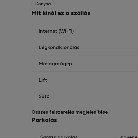
Konyha
Mit kínál ez a szállás
Internet (Wi-Fi)
Légkondícionálás
Mosogatógép
Lift
Sütő
Összes felszerelés megjelenítése
Parkolás
Garázs parkolás
Ingyene