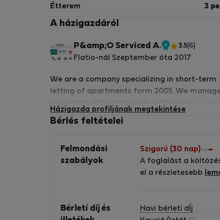
Étterem
3 pe
A házigazdáról
P&amp;O Serviced A.
3.5
(6)
Ellenőrzött
Flatio-nál Szeptember óta 2017
tulajdonos
We are a company specializing in short-term
letting of apartments form 2005. We manag
more than 160 apartments in Warsaw, as well
Házigazda profiljának megtekintése
Costa del Sol (Spain). We are proud to be a
Bérlés feltételei
member of The TAS Alliance which is a
collective of independently owned and
Felmondási
Szigorú (30 nap)
operated serviced apartment providers acros
szabályok
A foglalást a költözé
the globe and are united under a single
el a részletesebb
lem
representation, distribution, sales and
marketing strategy, all powered by a commo
technology platform. We are proud members
Bérletí díj és
Havi bérleti dÍj
of the Association of International Property