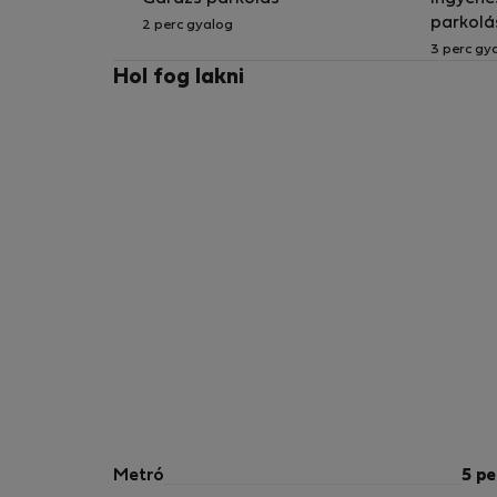
parkolá
2 perc gyalog
3 perc gy
Hol fog lakni
Metró
5 pe