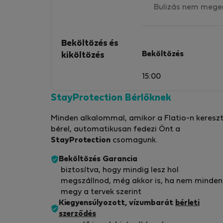
Bulizás nem mege
Beköltözés és
Beköltözés
kiköltözés
15:00
StayProtection Bérlőknek
Minden alkalommal, amikor a Flatio-n kereszt
bérel, automatikusan fedezi Önt a
StayProtection
csomagunk.
Beköltözés Garancia
biztosítva, hogy mindig lesz hol
megszállnod, még akkor is, ha nem minden
megy a tervek szerint
Kiegyensúlyozott, vízumbarát
bérleti
szerződés