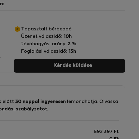
rc
Tapasztalt bérbeadó
Üzenet válaszidő:
10h
Jóváhagyási arány:
2 %
Foglalási válaszidő:
15h
e
Kérdés küldése
s
s előtt
30 nappal ingyenesen
lemondhatja. Olvassa
ondási szabályzatot
.
n
592 397
Ft