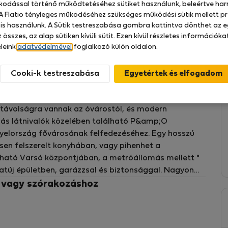
zkodással történő működtetéséhez sütiket használunk, beleértve har
planok, lepedők). Sajátot kell hoznia.
 A Flatio tényleges működéséhez szükséges működési sütik mellett pr
 is használunk. A Sütik testreszabása gombra kattintva dönthet az e
cie
 összes, az alap sütiken kívüli sütit. Ezen kívül részletes információk
leink
adatvédelmével
foglalkozó külön oldalon.
Cooki-k testreszabása
t apartmanok tökéletesek a Varsóban alternatív
atávolságra vannak az óvárostól, és modern
s más látnivalók közelében található P&amp;O
yelország fővárosának felfedezéséhez. Egy hosszú
sen felszerelt konyhában, vagy pihenhet a
ható Varsó központjában, a metróállomás mellett "
túj épületben, garázzsal és biztonsággal. Nagyon
an sok üzlet, bankok, éttermek, kávézók, mozi és
z vagy szórakozáshoz
. Sétatávolságra az óváros, "Nowy Świat",
ten található, nappali, nyitott konyha, külön