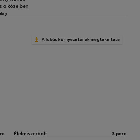
s a közelben
alog
A lakás környezetének megtekintése
rc
Élelmiszerbolt
3 perc