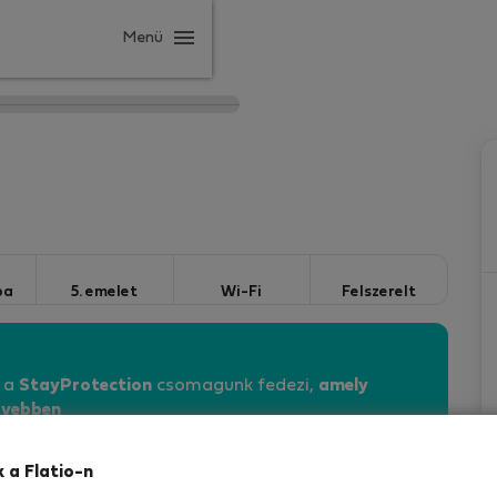
Menü
ba
5. emelet
Wi-Fi
Felszerelt
n a
StayProtection
csomagunk fedezi,
amely
vebben
k a Flatio-n