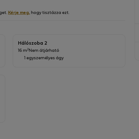
get.
Kérje meg,
hogy tisztázza ezt.
Hálószoba 2
2
16 m
Nem átjárható
1 egyszemélyes ágy