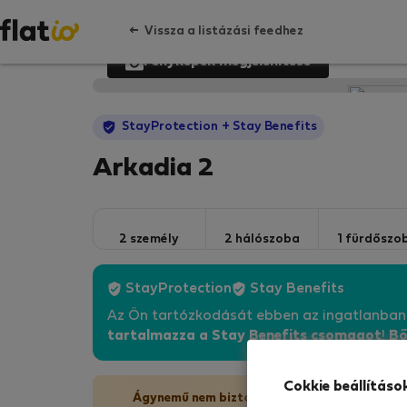
Vissza a listázási feedhez
Fényképek megjelenítése
StayProtection
+ Stay Benefits
Arkadia 2
2 személy
2 hálószoba
1 fürdőszo
StayProtection
Stay Benefits
Az Ön tartózkodását ebben az ingatlanba
tartalmazza a Stay Benefits csomagot
!
Bő
Cokkie beállításo
Ágynemű nem biztosított