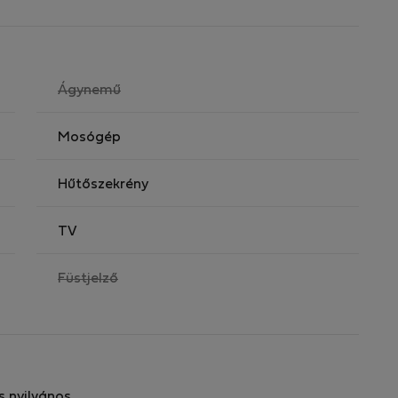
,
Ágynemű
nem
elérhető
Mosógép
Hűtőszekrény
TV
,
Füstjelző
nem
elérhető
s nyilvános