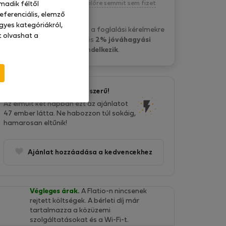
Kötelezettség nélkül, egyelőre semmit sem fizet
madik féltől
eferenciális, elemző
gyes kategóriákról,
P&O Serviced A. általában a foglalási kérelmekre
at olvashat a
15 óra belül válaszol
és
2% jóváhagyási
aránnyal rendelkezik
.
Ez az ajánlat nagyon népszerű!
Az elmúlt két napban ezt az ajánlatot
47 ember látta. Ne habozzon túl sokáig,
hamarosan eltűnik!
Ajánlat hozzáadása a kedvencekhez
Végleges árak.
A Flatio-n nincsenek
rejtett költségek. A bérleti díj már
tartalmazza a közüzemi
szolgáltatásokat és a Wi-Fi-t.