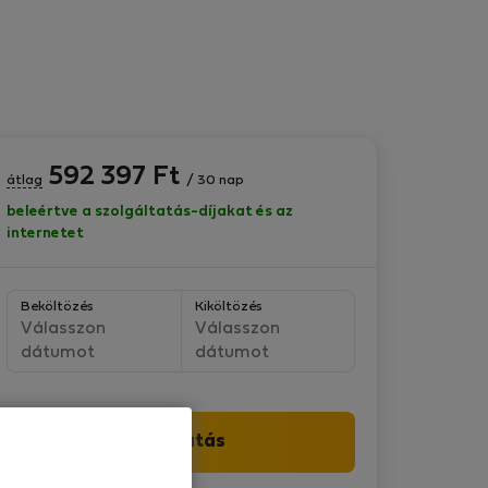
592 397
Ft
átlag
/ 30 nap
beleértve a szolgáltatás-díjakat és az
internetet
Beköltözés
Kiköltözés
Válasszon
Válasszon
dátumot
dátumot
Folytatás