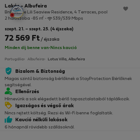
Lakás - Albufeira
BnB Home Lili Seaview Residence, 4 Terraces, pool
2
2 hálószoba
85 m
539/539 Mbps
szept. 21. – szept. 25. (4 éjszaka)
72 569 Ft
/ éjszaka
Minden díj benne van
·
Nincs kaució
Portugália
Albufeira
Lotus Villa, Albufeira
Bizalom & Biztonság
Magas szintű biztonság bérlőknek a StayProtection Bérlőknek
segítségével.
Ellenőrzés
Hírnevünk a sok elégedett bérlő tapasztalataiból táplálkozik.
Igazságos és végső árak
Nincs rejtett költség. Rezsi és Wi-Fi benne foglaltatik.
Kaució nélküli lakások
6 hónapnál rövidebb szállásoknál.