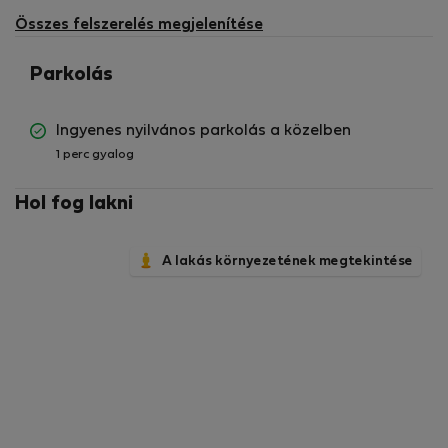
Összes felszerelés megjelenítése
Parkolás
Ingyenes nyilvános parkolás a közelben
1 perc gyalog
Hol fog lakni
A lakás környezetének megtekintése