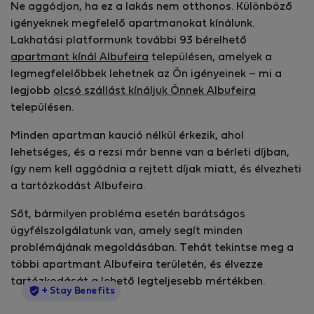
Ne aggódjon, ha ez a lakás nem otthonos. Különböző
igényeknek megfelelő apartmanokat kínálunk.
Lakhatási platformunk további 93 bérelhető
apartmant kínál Albufeira
településen, amelyek a
legmegfelelőbbek lehetnek az Ön igényeinek – mi a
legjobb
olcsó szállást kínáljuk Önnek Albufeira
településen.
Minden apartman kaució nélkül érkezik, ahol
lehetséges, és a rezsi már benne van a bérleti díjban,
így nem kell aggódnia a rejtett díjak miatt, és élvezheti
a tartózkodást Albufeira.
Sőt, bármilyen probléma esetén barátságos
ügyfélszolgálatunk van, amely segít minden
problémájának megoldásában. Tehát tekintse meg a
többi apartmant Albufeira területén, és élvezze
tartózkodását a lehető legteljesebb mértékben.
StayProtection
+ Stay Benefits