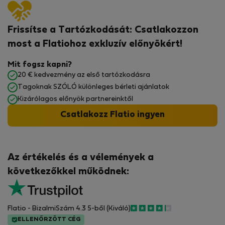
Frissítse a Tartózkodását: Csatlakozzon
most a Flatiohoz exkluzív előnyökért!
Mit fogsz kapni?
20 € kedvezmény az első tartózkodásra
Tagoknak SZÓLÓ különleges bérleti ajánlatok
Kizárólagos előnyök partnereinktől
Csatlakozz Flatio ingyen
Az értékelés és a vélemények a
következőkkel működnek:
Flatio - BizalmiSzám 4.3 5-ből (Kiváló)
ELLENŐRZÖTT CÉG