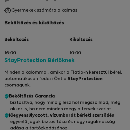
Gyermekek számára alkalmas
Beköltözés és kiköltözés
Beköltözés
Kiköltözés
16:00
10:00
StayProtection Bérlőknek
Minden alkalommal, amikor a Flatio-n keresztül bérel,
automatikusan fedezi Önt a
StayProtection
csomagunk.
Beköltözés Garancia
biztosítva, hogy mindig lesz hol megszállnod, még
akkor is, ha nem minden megy a tervek szerint
Kiegyensúlyozott, vízumbarát
bérleti szerződés
egyenlő jogok biztosítása és nagy rugalmasság
adása a tartózkodásához