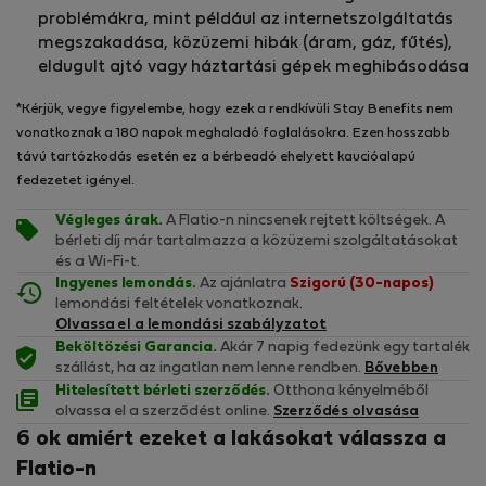
problémákra, mint például az internetszolgáltatás
megszakadása, közüzemi hibák (áram, gáz, fűtés),
eldugult ajtó vagy háztartási gépek meghibásodása
*Kérjük, vegye figyelembe, hogy ezek a rendkívüli Stay Benefits nem
vonatkoznak a 180 napok meghaladó foglalásokra. Ezen hosszabb
távú tartózkodás esetén ez a bérbeadó ehelyett kaucióalapú
fedezetet igényel.
Végleges árak.
A Flatio-n nincsenek rejtett költségek. A
bérleti díj már tartalmazza a közüzemi szolgáltatásokat
és a Wi-Fi-t.
Ingyenes lemondás.
Az ajánlatra
Szigorú (30-napos)
lemondási feltételek vonatkoznak.
Olvassa el a lemondási szabályzatot
Beköltözési Garancia.
Akár 7 napig fedezünk egy tartalék
szállást, ha az ingatlan nem lenne rendben.
Bővebben
Hitelesített bérleti szerződés.
Otthona kényelméből
olvassa el a szerződést online.
Szerződés olvasása
6 ok amiért ezeket a lakásokat válassza a
Flatio-n