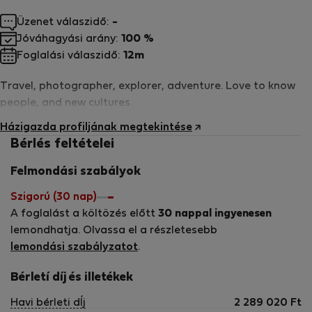
Üzenet válaszidő:
-
Jóváhagyási arány:
100 %
Foglalási válaszidő:
12m
Travel, photographer, explorer, adventure. Love to know
people, and new cultures.
Házigazda profiljának megtekintése
Bérlés feltételei
Felmondási szabályok
Szigorú (30 nap)
A foglalást a költözés előtt
30 nappal ingyenesen
lemondhatja. Olvassa el a részletesebb
lemondási szabályzatot
.
Bérletí díj és illetékek
Havi bérleti dÍj
2 289 020
Ft