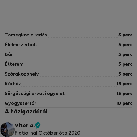
Tömegközlekedés
3 perc
Élelmiszerbolt
5 perc
Bár
5 perc
Étterem
5 perc
Szórakozóhely
5 perc
Kórház
15 perc
Sürgősségi orvosi ügyelet
15 perc
Gyógyszertár
10 perc
A házigazdáról
Vitor A.
Ellenőrzött
Flatio-nál Október óta 2020
tulajdonos