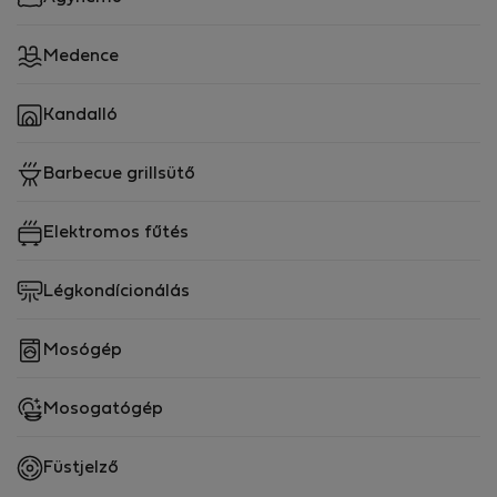
Medence
Kandalló
Barbecue grillsütő
Elektromos fűtés
Légkondícionálás
Mosógép
Mosogatógép
Füstjelző