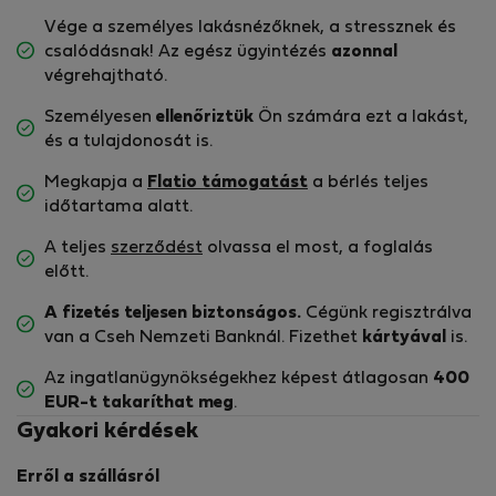
Vége a személyes lakásnézőknek, a stressznek és
csalódásnak! Az egész ügyintézés
azonnal
végrehajtható.
Személyesen
ellenőriztük
Ön számára ezt a lakást,
és a tulajdonosát is.
Megkapja a
Flatio támogatást
a bérlés teljes
időtartama alatt.
A teljes
szerződést
olvassa el most, a foglalás
előtt.
A fizetés teljesen biztonságos.
Cégünk regisztrálva
van a Cseh Nemzeti Banknál. Fizethet
kártyával
is.
Az ingatlanügynökségekhez képest átlagosan
400
EUR-t
takaríthat meg
.
Gyakori kérdések
Erről a szállásról