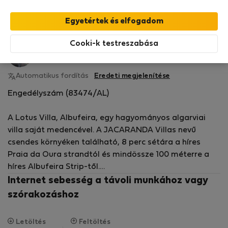
Benefits!
Olvasson bővebben
Bérelhető lakások - Albufeira
Cooki-k testreszabása
Vitor A.
Ellenőrzött
Flatio-nál Október óta 2020
tulajdonos
Automatikus fordítás
Eredeti megjelenítése
Engedélyszám (83474/AL)
A Lotus Villa, Albufeira, egy hagyományos algarviai
villa saját medencével. A JACARANDA Villas nevű
csendes környéken található, 8 perc sétára a híres
Praia da Oura strandtól és mindössze 100 méterre a
híres Albufeira Strip-től.
Internet sebesség a távoli munkához vagy
Ez az aranyos kis villa két hálószobával, két
szórakozáshoz
fürdőszobával, nappalival, síkképernyős TV-vel,
ingyenes Wi-Fi-vel, kényelmes kanapéval, valamint
Letöltés
Feltöltés