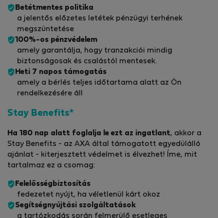
Betétmentes politika
a jelentős előzetes letétek pénzügyi terhének
megszüntetése
100%-os pénzvédelem
amely garantálja, hogy tranzakciói mindig
biztonságosak és csalástól mentesek.
Heti 7 napos támogatás
amely a bérlés teljes időtartama alatt az Ön
rendelkezésére áll
Stay Benefits*
Ha 180 nap alatt foglalja le ezt az ingatlant
, akkor a
Stay Benefits - az AXA által támogatott egyedülálló
ajánlat - kiterjesztett védelmet is élvezhet! Íme, mit
tartalmaz ez a csomag:
Felelősségbiztosítás
fedezetet nyújt, ha véletlenül kárt okoz
Segítségnyújtási szolgáltatások
a tartózkodás során felmerülő esetleges