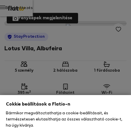
Bejelentkezés
Fényképek megjelenítése
StayProtection
Lotus Villa, Albufeira
5 személy
2 hálószoba
1 fürdőszoba
2
395 m
Földszint
Wi-Fi
Cokkie beállítások a Flatio-n
StayProtection
Stay Benefits
Bármikor megváltoztathatja a cookie-beállításait, és
Az ebben az ingatlanban való tartózkodását a
természetesen elutasíthatja az összes választható cookie-t,
StayProtection
csomagunk fedezi, a
180 napnál
ha úgy kívánja.
rövidebb idő
re szóló minden foglalás része a Stay