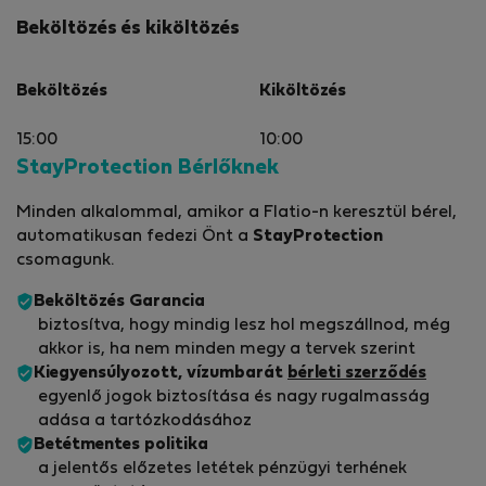
Beköltözés és kiköltözés
Beköltözés
Kiköltözés
15:00
10:00
StayProtection Bérlőknek
Minden alkalommal, amikor a Flatio-n keresztül bérel,
automatikusan fedezi Önt a
StayProtection
csomagunk.
Beköltözés Garancia
biztosítva, hogy mindig lesz hol megszállnod, még
akkor is, ha nem minden megy a tervek szerint
Kiegyensúlyozott, vízumbarát
bérleti szerződés
egyenlő jogok biztosítása és nagy rugalmasság
adása a tartózkodásához
Betétmentes politika
a jelentős előzetes letétek pénzügyi terhének