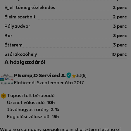
Éjjeli tömegközlekedés
2 perc
Élelmiszerbolt
2 perc
Pályaudvar
3 perc
Bár
3 perc
Étterem
3 perc
Szórakozóhely
10 perc
A házigazdáról
P&amp;O Serviced A.
3.5
(6)
Ellenőrzött
Flatio-nál Szeptember óta 2017
tulajdonos
Tapasztalt bérbeadó
Üzenet válaszidő:
10h
Jóváhagyási arány:
2 %
Foglalási válaszidő:
15h
We are a company specializing in short-term letting of