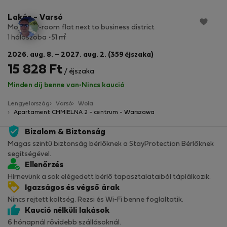
Lakás - Varsó
Modern 2‑room flat next to business district
2
1 hálószoba
51 m
2026. aug. 8. – 2027. aug. 2. (359 éjszaka)
15 828 Ft
/ éjszaka
Minden díj benne van
·
Nincs kaució
Lengyelország
Varsó
Wola
Apartament CHMIELNA 2 - centrum - Warszawa
Bizalom & Biztonság
Magas szintű biztonság bérlőknek a StayProtection Bérlőknek
segítségével.
Ellenőrzés
Hírnevünk a sok elégedett bérlő tapasztalataiból táplálkozik.
Igazságos és végső árak
Nincs rejtett költség. Rezsi és Wi-Fi benne foglaltatik.
Kaució nélküli lakások
6 hónapnál rövidebb szállásoknál.