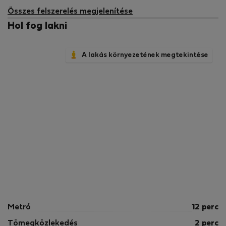
elérhető
Összes felszerelés megjelenítése
Hol fog lakni
A lakás környezetének megtekintése
Metró
12 perc
Tömegközlekedés
2 perc