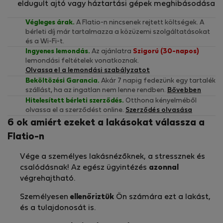
eldugult ajtó vagy háztartási gépek meghibásodása
Végleges árak.
A Flatio-n nincsenek rejtett költségek. A
bérleti díj már tartalmazza a közüzemi szolgáltatásokat
és a Wi-Fi-t.
Ingyenes lemondás.
Az ajánlatra
Szigorú (30-napos)
lemondási feltételek vonatkoznak.
Olvassa el a lemondási szabályzatot
Beköltözési Garancia.
Akár 7 napig fedezünk egy tartalék
szállást, ha az ingatlan nem lenne rendben.
Bővebben
Hitelesített bérleti szerződés.
Otthona kényelméből
olvassa el a szerződést online.
Szerződés olvasása
6 ok amiért ezeket a lakásokat válassza a
Flatio-n
Vége a személyes lakásnézőknek, a stressznek és
csalódásnak! Az egész ügyintézés
azonnal
végrehajtható.
Személyesen
ellenőriztük
Ön számára ezt a lakást,
és a tulajdonosát is.