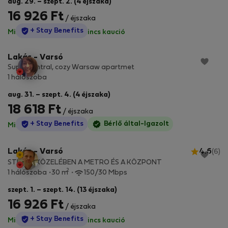
aug. 29. – szept. 2. (4 éjszaka)
16 926 Ft
/ éjszaka
StayProtection
+ Stay Benefits
Minden díj benne van
·
Nincs kaució
Lakás - Varsó
Super central, cozy Warsaw apartmet
1 hálószoba
aug. 31. – szept. 4. (4 éjszaka)
18 618 Ft
/ éjszaka
StayProtection
+ Stay Benefits
Bérlő által-Igazolt
Minden díj benne van
·
Nincs kaució
Lakás - Varsó
4.6
(6)
STUDIO KÖZELÉBEN A METRO ÉS A KÖZPONT
2
1 hálószoba
30 m
150/30 Mbps
szept. 1. – szept. 14. (13 éjszaka)
16 926 Ft
/ éjszaka
StayProtection
+ Stay Benefits
Minden díj benne van
·
Nincs kaució