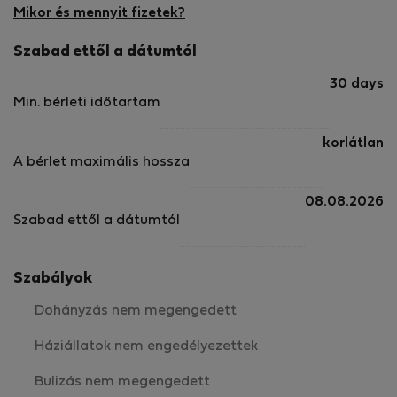
on your travels. We ensure that the apartments are safe
Mikor és mennyit fizetek?
and clean, meet European standards of comfort and
amenity, and are completely ready for you on your arrival.
Szabad ettől a dátumtól
30 days
Min. bérleti időtartam
korlátlan
A bérlet maximális hossza
08.08.2026
Szabad ettől a dátumtól
Szabályok
Dohányzás nem megengedett
Háziállatok nem engedélyezettek
Bulizás nem megengedett