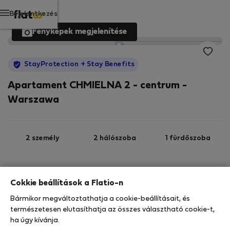
Bejelentkezés
Fényképek megjelenítése
StayProtection
+ Stay Benefits
Apartament CHMIELNA 2 - centrum -
Warszawa
2 személy
2 hálószoba
1 fürdőszoba
2. emelet
Wi-Fi
Felszerelt
Cokkie beállítások a Flatio-n
Bármikor megváltoztathatja a cookie-beállításait, és
StayProtection
Stay Benefits
természetesen elutasíthatja az összes választható cookie-t,
ha úgy kívánja.
Az Ön tartózkodását ebben az ingatlanban a