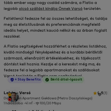
több ember vagy nagy család számára, a Flatio a
legjobb
olcsó szállást kínálja Önnek Varsó
területén.
Feltétlenül fedezze fel az összes lehetőséget, és találja
meg az életstílusának és preferenciáinak megfelelő
ideális helyet, mindezt kaució nélkül és az árban foglalt
rezsikkel.
A Flatio segítségével hozzáférhet a részletes listákhoz,
kiváló minőségű fényképekhez és a korábbi bérlőktől
származó, ellenőrzött értékelésekhez, és tájékozott
döntést kell hoznia. Kezdje el a keresést még ma, és
fedezze fel a legjobb apartmanokat és szállásokat
Varsó területén a Flatio.com segítségével.
StayProtection
+ Stay Benefits
Bérlő által-Igazolt
Lakás - Varsó
4.6
(3)
Downtown Apartment Giełdowa (Metro Daszyńskiego)
2
1 hálószoba
41 m
100/20 Mbps