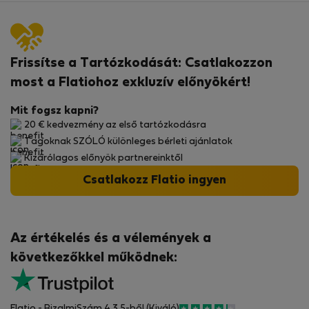
Frissítse a Tartózkodását: Csatlakozzon
most a Flatiohoz exkluzív előnyökért!
Mit fogsz kapni?
20 € kedvezmény az első tartózkodásra
Tagoknak SZÓLÓ különleges bérleti ajánlatok
Kizárólagos előnyök partnereinktől
Csatlakozz Flatio ingyen
Az értékelés és a vélemények a
következőkkel működnek:
Flatio - BizalmiSzám 4.3 5-ből (Kiváló)