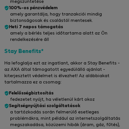
megszüntetése
100%-os pénzvédelem
amely garantálja, hogy tranzakciói mindig
biztonságosak és csalástól mentesek.
Heti 7 napos támogatás
amely a bérlés teljes időtartama alatt az Ön
rendelkezésére áll
Stay Benefits*
Ha lefoglalja ezt az ingatlant, akkor a Stay Benefits -
az AXA által támogatott egyedülálló ajánlat -
kiterjesztett védelmet is élvezhet! Az alábbiakat
tartalmazza ez a csomag:
Felelősségbiztosítás
fedezetet nyújt, ha véletlenül kárt okoz
Segítségnyújtási szolgáltatások
a tartózkodás során felmerülő esetleges
problémákra, mint például az internetszolgáltatás
megszakadása, közüzemi hibák (áram, gáz, fűtés),