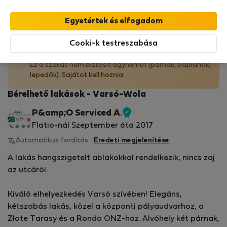
StayProtection
csomagunk fedezi,
amely
tartalmazza a Stay Benefits csomagot
!
Bővebben
Cooki-k testreszabása
Ágynemű nem biztosított
Ez a szállás nem biztosít ágyneműt (párnák, paplanok,
lepedők). Sajátot kell hoznia.
Bérelhető lakások - Varsó-Wola
P&amp;O Serviced A.
Ellenőrzött
Flatio-nál Szeptember óta 2017
tulajdonos
Automatikus fordítás
Eredeti megjelenítése
A lakás hangszigetelt ablakokkal rendelkezik, nincs zaj
az utcáról.
Kiváló elhelyezkedés Varsó szívében! Elegáns,
kétszobás lakás, közel a központi pályaudvarhoz, a
Złote Tarasy és a Rondo ONZ-hoz. Alvóhely két párnak,