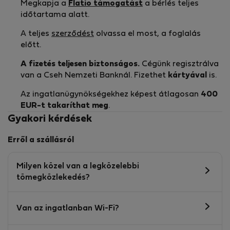
Megkapja a
Flatio támogatást
a bérlés teljes
időtartama alatt.
A teljes
szerződést
olvassa el most, a foglalás
előtt.
A fizetés teljesen biztonságos.
Cégünk regisztrálva
van a Cseh Nemzeti Banknál. Fizethet
kártyával
is.
Az ingatlanügynökségekhez képest átlagosan
400
EUR-t
takaríthat meg
.
Gyakori kérdések
Erről a szállásról
Milyen közel van a legközelebbi
tömegközlekedés?
Van az ingatlanban Wi-Fi?