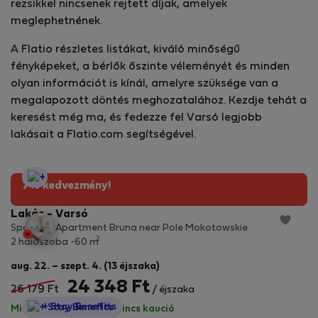
rezsikkel nincsenek rejtett díjak, amelyek
meglephetnének.
A Flatio részletes listákat, kiváló minőségű
fényképeket, a bérlők őszinte véleményét és minden
olyan információt is kínál, amelyre szüksége van a
megalapozott döntés meghozatalához. Kezdje tehát a
keresést még ma, és fedezze fel Varsó legjobb
lakásait a Flatio.com segítségével.
StayProtection
7% kedvezmény!
Lakás - Varsó
Spacious Apartment Bruna near Pole Mokotowskie
2
2 hálószoba
60 m
aug. 22. – szept. 4. (13 éjszaka)
24 348 Ft
26 179 Ft
/ éjszaka
StayProtection
+ Stay Benefits
Minden díj benne van
·
Nincs kaució