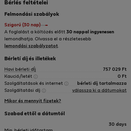
platform. We are proud members of the Association of
Bérlés feltételei
International Property Professionals (AIPP) We have a
Felmondási szabályok
variety of apartments for short term letting that are
located in the Warsaw city center, from comfortable and
Szigorú (30 nap)
cosy ones to luxurious apartments of the highest standard.
A foglalást a költözés előtt
30 nappal ingyenesen
Our selection offers a wide range of accommodation,
lemondhatja. Olvassa el a részletesebb
from compact and comfortable standard (**) and
lemondási szabályzatot
.
standard plus (***) apartments to luxury (****) apartments
of the highest quality. This allows us to offer
Bérletí díj és illetékek
accommodation that best suits your needs and your
Havi bérleti dÍj
757 029
Ft
budget for each trip. Our aim is to make you feel at home
Kaució/letét
0
Ft
on your travels. We ensure that the apartments are safe
Szolgáltatások és internet
bérleti díj tartalmazza
and clean, meet European standards of comfort and
Szolgáltatási díj
válassza ki a dátumokat
amenity, and are completely ready for you on your arrival.
Mikor és mennyit fizetek?
Szabad ettől a dátumtól
30 days
Min. bérleti időtartam