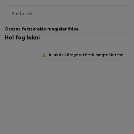
És: ágynemű és törölköző, szappan és sampon, vasaló
és vasalódeszka, hajszárító, hajszárító, porszívó, WiFi
,
Füstjelző
nem
elérhető
Összes felszerelés megjelenítése
Hol fog lakni
A lakás környezetének megtekintése