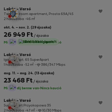
Lakás - Varsó
Two-bedroom apartment, Prosta 69A/45
2
2 hálószoba
46 m
okt. 4. – nov. 2. (29 éjszaka)
26 949 Ft
/ éjszaka
StayProtection
Bérlő által-Igazolt
Minden díj benne van
·
Nincs kaució
Lakás - Varsó
Igańska Apt. 65 SuperApart
2
1 hálószoba
52 m
386/347 Mbps
aug. 11. – aug. 24. (13 éjszaka)
23 468 Ft
/ éjszaka
StayProtection
Minden díj benne van
·
Nincs kaució
Lakás - Varsó
SuperApart Przyokopowa 35
2
2 hálószoba
47 m
10/30 Mbps