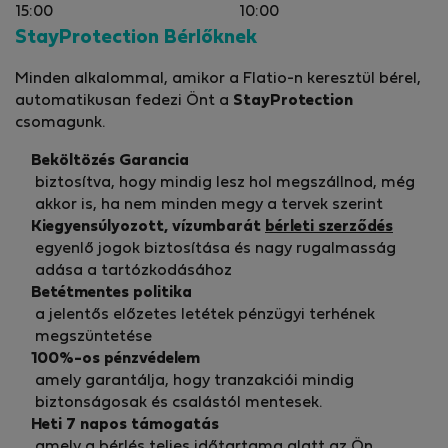
15:00
10:00
StayProtection Bérlőknek
Minden alkalommal, amikor a Flatio-n keresztül bérel,
automatikusan fedezi Önt a
StayProtection
csomagunk.
Beköltözés Garancia
biztosítva, hogy mindig lesz hol megszállnod, még
akkor is, ha nem minden megy a tervek szerint
Kiegyensúlyozott, vízumbarát
bérleti szerződés
egyenlő jogok biztosítása és nagy rugalmasság
adása a tartózkodásához
Betétmentes politika
a jelentős előzetes letétek pénzügyi terhének
megszüntetése
100%-os pénzvédelem
amely garantálja, hogy tranzakciói mindig
biztonságosak és csalástól mentesek.
Heti 7 napos támogatás
amely a bérlés teljes időtartama alatt az Ön