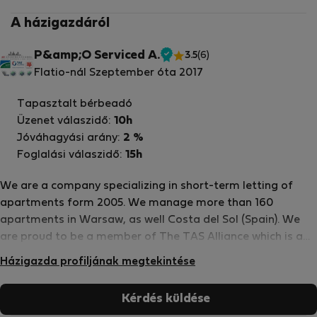
A házigazdáról
P&amp;O Serviced A.
3.5
(6)
Ellenőrzött
Flatio-nál Szeptember óta 2017
tulajdonos
Tapasztalt bérbeadó
Üzenet válaszidő:
10h
Jóváhagyási arány:
2 %
Foglalási válaszidő:
15h
We are a company specializing in short-term letting of
apartments form 2005. We manage more than 160
apartments in Warsaw, as well Costa del Sol (Spain). We
are proud to be a member of The TAS Alliance which is a
collective of independently owned and operated serviced
Házigazda profiljának megtekintése
apartment providers across the globe and are united
under a single representation, distribution, sales and
Kérdés küldése
marketing strategy, all powered by a common technology