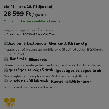
okt. 15. – okt. 28. (13 éjszaka)
28 599 Ft
/ éjszaka
Minden díj benne van
·
Nincs kaució
Lengyelország
Varsó
Śródmieście
Apartment PODWALE 4 - Old Town
Bizalom & Biztonság
Magas szintű biztonság bérlőknek a StayProtection Bérlőknek
segítségével.
Ellenőrzés
Hírnevünk a sok elégedett bérlő tapasztalataiból táplálkozik.
Igazságos és végső árak
Nincs rejtett költség. Rezsi és Wi-Fi benne foglaltatik.
Kaució nélküli lakások
6 hónapnál rövidebb szállásoknál.