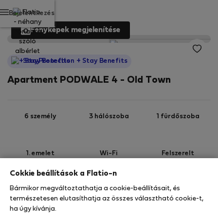
Bejelentkezés
Fényképek megjelenítése
StayProtection
+ Stay Benefits
Apartment PODWALE 4 - Old Town
6 személy
3 hálószoba
1 fürdőszoba
1. emelet
Wi-Fi
Felszerelt
Cokkie beállítások a Flatio-n
StayProtection
Stay Benefits
Bármikor megváltoztathatja a cookie-beállításait, és
Az Ön tartózkodását ebben az ingatlanban a
természetesen elutasíthatja az összes választható cookie-t,
StayProtection
csomagunk fedezi,
amely
ha úgy kívánja.
tartalmazza a Stay Benefits csomagot
!
Bővebben