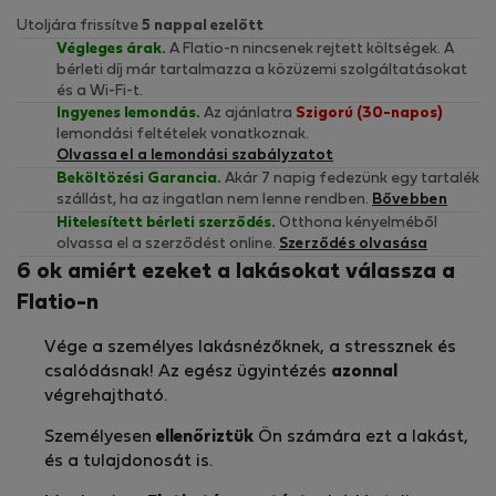
Utoljára frissítve
5 nappal ezelőtt
Végleges árak.
A Flatio-n nincsenek rejtett költségek. A
bérleti díj már tartalmazza a közüzemi szolgáltatásokat
és a Wi-Fi-t.
Ingyenes lemondás.
Az ajánlatra
Szigorú (30-napos)
lemondási feltételek vonatkoznak.
Olvassa el a lemondási szabályzatot
Beköltözési Garancia.
Akár 7 napig fedezünk egy tartalék
szállást, ha az ingatlan nem lenne rendben.
Bővebben
Hitelesített bérleti szerződés.
Otthona kényelméből
olvassa el a szerződést online.
Szerződés olvasása
6 ok amiért ezeket a lakásokat válassza a
Flatio-n
Vége a személyes lakásnézőknek, a stressznek és
csalódásnak! Az egész ügyintézés
azonnal
végrehajtható.
Személyesen
ellenőriztük
Ön számára ezt a lakást,
és a tulajdonosát is.