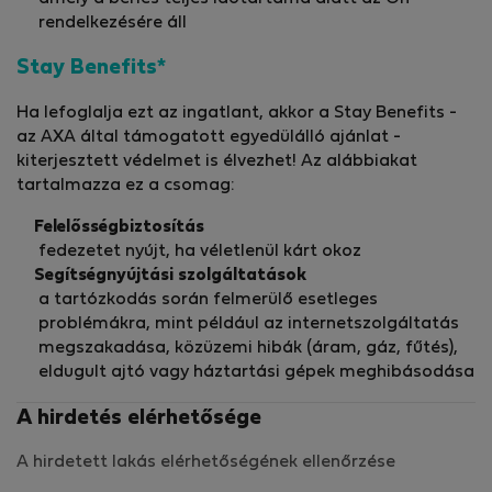
rendelkezésére áll
Stay Benefits*
Ha lefoglalja ezt az ingatlant, akkor a Stay Benefits -
az AXA által támogatott egyedülálló ajánlat -
kiterjesztett védelmet is élvezhet! Az alábbiakat
tartalmazza ez a csomag:
Felelősségbiztosítás
fedezetet nyújt, ha véletlenül kárt okoz
Segítségnyújtási szolgáltatások
a tartózkodás során felmerülő esetleges
problémákra, mint például az internetszolgáltatás
megszakadása, közüzemi hibák (áram, gáz, fűtés),
eldugult ajtó vagy háztartási gépek meghibásodása
A hirdetés elérhetősége
A hirdetett lakás elérhetőségének ellenőrzése