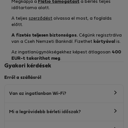
Megkapja a
Flatio támogatást
a bérlés teljes
időtartama alatt.
A teljes
szerződést
olvassa el most, a foglalás
előtt.
A fizetés teljesen biztonságos.
Cégünk regisztrálva
van a Cseh Nemzeti Banknál. Fizethet
kártyával
is.
Az ingatlanügynökségekhez képest átlagosan
400
EUR-t
takaríthat meg
.
Gyakori kérdések
Erről a szállásról
Van az ingatlanban Wi-Fi?
Mi a legrövidebb bérleti időszak?