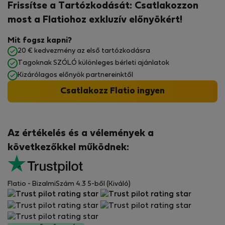
Frissítse a Tartózkodását: Csatlakozzon
most a Flatiohoz exkluzív előnyökért!
Mit fogsz kapni?
20 € kedvezmény az első tartózkodásra
Tagoknak SZÓLÓ különleges bérleti ajánlatok
Kizárólagos előnyök partnereinktől
Csatlakozz Flatio ingyen
Az értékelés és a vélemények a
következőkkel működnek:
Flatio - BizalmiSzám 4.3 5-ből (Kiváló)