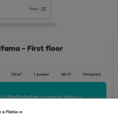
Menü
fama - First floor
2
110 m
1. emelet
Wi-Fi
Felszerelt
át a
StayProtection
csomagunk fedezi, a
lalás része a Stay Benefits!
Olvasson bővebben
k a Flatio-n