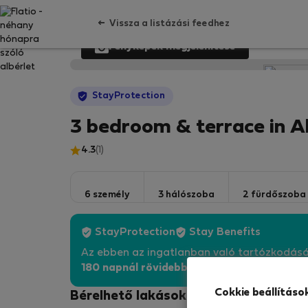
Vissza a listázási feedhez
Fényképek megjelenítése
StayProtection
3 bedroom & terrace in Al
4.3
(1)
6 személy
3 hálószoba
2 fürdőszoba
StayProtection
Stay Benefits
Az ebben az ingatlanban való tartózkodás
180 napnál rövidebb idő
re szóló minden fog
Cokkie beállításo
Bérelhető lakások - Lisszabon