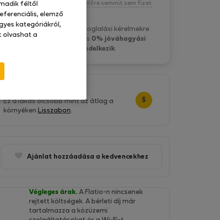
Kötelezettség nélkül, egyelőre semmit sem fizet
madik féltől
eferenciális, elemző
gyes kategóriákról,
Fatima F. általában a foglalási kérelmekre
at olvashat a
1 nap belül válaszol
és
0% jóváhagyási
aránnyal rendelkezik
.
Nagyszerű ár!
$
Ez a lakás olcsóbb mint az átlag a
környéken
Lisszabon
.
Ajánlat hozzáadása a kedvencekhez
Végleges árak.
A Flatio-n nincsenek
rejtett költségek. A bérleti díj már
tartalmazza a közüzemi