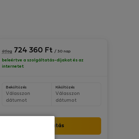
724 360
Ft
átlag
/ 30 nap
beleértve a szolgáltatás-díjakat és az
internetet
Beköltözés
Kiköltözés
Válasszon
Válasszon
dátumot
dátumot
Folytatás