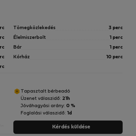
rc
Tömegközlekedés
3 perc
rc
Élelmiszerbolt
1 perc
rc
Bár
1 perc
rc
Kórház
10 perc
rc
Tapasztalt bérbeadó
Üzenet válaszidő:
21h
Jóváhagyási arány:
0 %
Foglalási válaszidő:
1d
da
Kérdés küldése
os