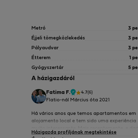
Metró
3 pe
Éjjeli tömegközlekedés
3 pe
Pályaudvar
3 pe
Étterem
1 pe
Gyógyszertár
5 pe
A házigazdáról
Fatima F.
4.7
(6)
Ellenőrzött
Flatio-nál Március óta 2021
tulajdonos
Há vários anos que temos apartamentos em
alojamento local e tem sido uma experiência
muito interessante. Mais recentemente, e da
Házigazda profiljának megtekintése
a pademia, disponibilizamos os apartament