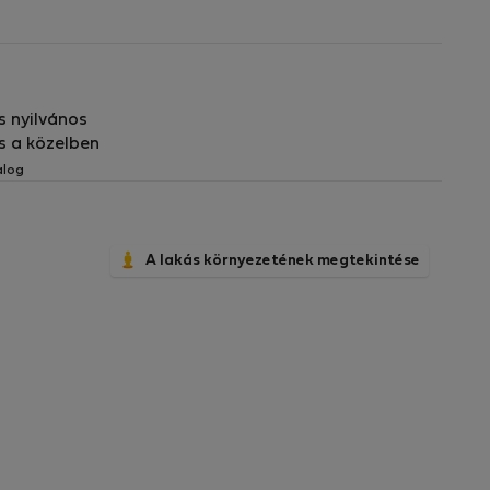
elérhető
s nyilvános
s a közelben
alog
A lakás környezetének megtekintése