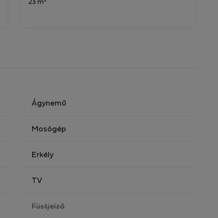
2
23 m
Ágynemű
Mosógép
Erkély
TV
,
Füstjelző
nem