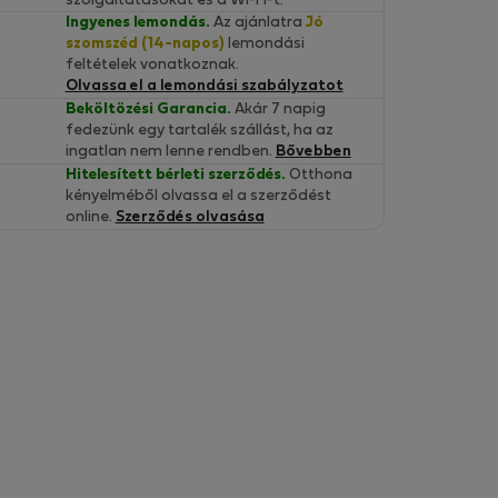
szolgáltatásokat és a Wi-Fi-t.
Ingyenes lemondás.
Az ajánlatra
Jó
szomszéd (14-napos)
lemondási
feltételek vonatkoznak.
Olvassa el a lemondási szabályzatot
Beköltözési Garancia.
Akár 7 napig
fedezünk egy tartalék szállást, ha az
ingatlan nem lenne rendben.
Bővebben
Hitelesített bérleti szerződés.
Otthona
kényelméből olvassa el a szerződést
online.
Szerződés olvasása