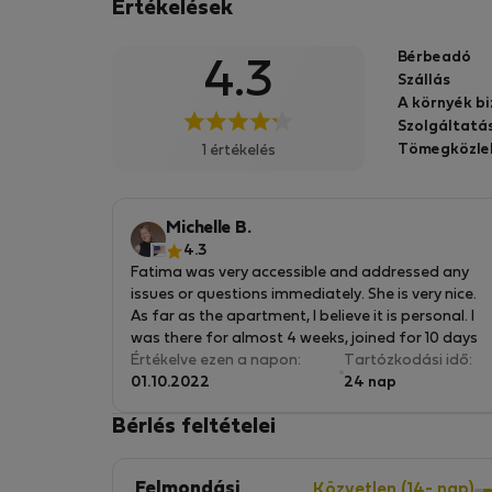
Értékelések
para alugueres de média/longa duração sen
que o serviço prestado é da mesma qualidad
Bérbeadó
4.3
que no alojamento local.
Szállás
A környék b
Szolgáltatá
Tömegközle
1 értékelés
Michelle B.
4.3
Fatima was very accessible and addressed any
issues or questions immediately. She is very nice.
As far as the apartment, I believe it is personal. I
was there for almost 4 weeks, joined for 10 days
by a friend. It is fortunate that the unit has 3
Értékelve ezen a napon:
Tartózkodási idő:
bedrooms because, as far as we were concerned,
01.10.2022
24 nap
the front bedroom was unusable for sleeping. It
Bérlés feltételei
was a lovely room to hang out in during the day
and I would sit on that bed to play on my
computer or read a book, but would not have
Felmondási
Közvetlen (14- nap)