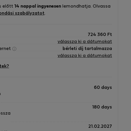
s előtt
14 nappal ingyenesen
lemondhatja. Olvassa
ondási szabályzatot
.
724 360
Ft
y
válassza ki a dátumokat
ternet
bérleti díj tartalmazza
d
válassza ki a dátumokat
tek?
60 days
m
180 days
ossza
21.02.2027