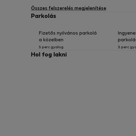
Összes felszerelés megjelenítése
Parkolás
Fizetős nyilvános parkoló
Ingyene
a közelben
parkolá
5 perc gyalog
3 perc gy
Hol fog lakni