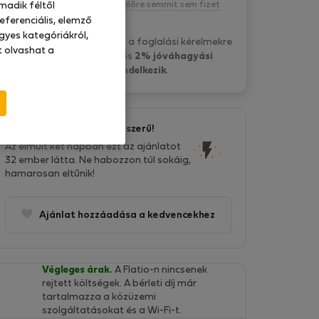
Kötelezettség nélkül, egyelőre semmit sem fizet
madik féltől
eferenciális, elemző
gyes kategóriákról,
P&O Serviced A. általában a foglalási kérelmekre
at olvashat a
15 óra belül válaszol
és
2% jóváhagyási
aránnyal rendelkezik
.
Ez az ajánlat nagyon népszerű!
Az elmúlt két napban ezt az ajánlatot
32 ember látta. Ne habozzon túl sokáig,
hamarosan eltűnik!
Ajánlat hozzáadása a kedvencekhez
Végleges árak.
A Flatio-n nincsenek
rejtett költségek. A bérleti díj már
tartalmazza a közüzemi
szolgáltatásokat és a Wi-Fi-t.