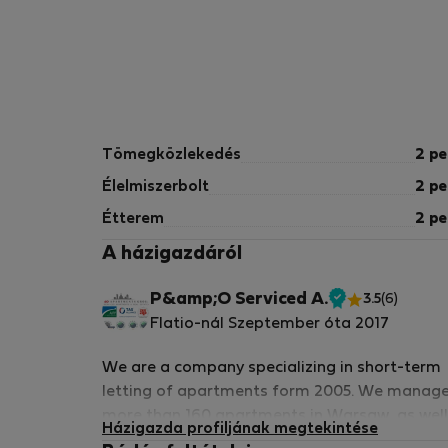
Tömegközlekedés
2 pe
Élelmiszerbolt
2 pe
Étterem
2 pe
A házigazdáról
P&amp;O Serviced A.
3.5
(6)
Ellenőrzött
Flatio-nál Szeptember óta 2017
tulajdonos
We are a company specializing in short-term
letting of apartments form 2005. We manag
more than 160 apartments in Warsaw, as well
Házigazda profiljának megtekintése
Costa del Sol (Spain). We are proud to be a