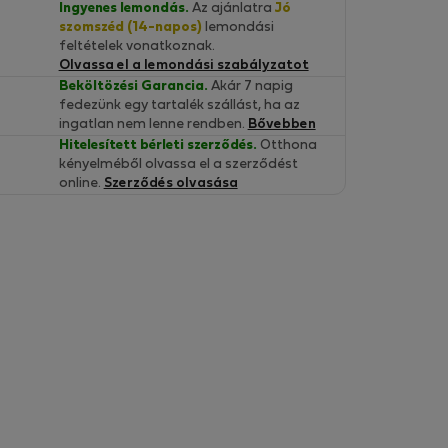
Ingyenes lemondás.
Az ajánlatra
Jó
szomszéd (14-napos)
lemondási
feltételek vonatkoznak.
Olvassa el a lemondási szabályzatot
Beköltözési Garancia.
Akár 7 napig
fedezünk egy tartalék szállást, ha az
ingatlan nem lenne rendben.
Bővebben
Hitelesített bérleti szerződés.
Otthona
kényelméből olvassa el a szerződést
online.
Szerződés olvasása