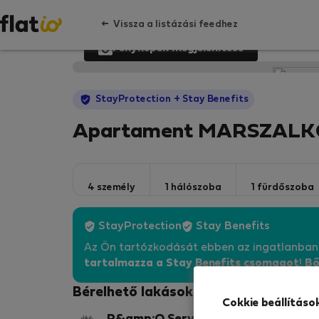
Vissza a listázási feedhez
Fényképek megjelenítése
StayProtection
+ Stay Benefits
Apartament MARSZALKO
4 személy
1 hálószoba
1 fürdőszoba
StayProtection
Stay Benefits
Az Ön tartózkodását ebben az ingatlanba
tartalmazza a Stay Benefits csomagot
!
Bő
Bérelhető lakások - Varsó-Śródmieś
Cokkie beállításo