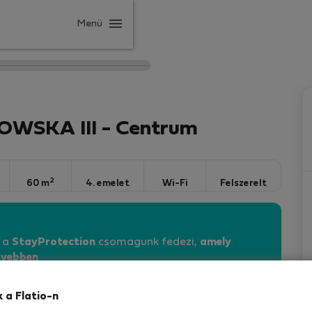
Menü
WSKA III - Centrum
2
60 m
4. emelet
Wi-Fi
Felszerelt
n a
StayProtection
csomagunk fedezi,
amely
vebben
cie
k a Flatio-n