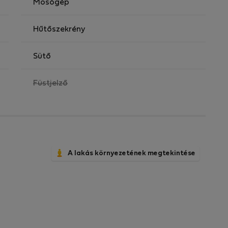
Mosógép
Hűtőszekrény
Sütő
,
Füstjelző
nem
elérhető
A lakás környezetének megtekintése