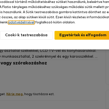
zkodással történő működtetéséhez sütiket használunk, beleértve har
 A Flatio tényleges működéséhez szükséges működési sütik mellett pr
 is használunk. A Sütik testreszabása gombra kattintva dönthet az e
 összes, az alap sütiken kívüli sütit. Ezen kívül részletes információk
tal tervezett és berendezett belső terekkel, modern
leink
adatvédelmével
foglalkozó külön oldalon.
ten található egy liftes társasházban. A lakás
t, két szobából áll, konyhasarokkal és
Cooki-k testreszabása
y asztallal székekkel, LCD TV-vel és konyhasarokkal.
munkaasztallal, 2 szekrénnyel és egy karosszékkel. A
található. A közelben található a Plac Unii
z vagy szórakozáshoz
áltató üzlettel, étteremmel.
 következő felszereltség: 1:
asztóval, sütő, mosogatógép, vízforraló,
get.
Kérje meg,
hogy tisztázza ezt.
kkel