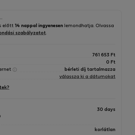
s
s előtt
14 nappal ingyenesen
lemondhatja. Olvassa
ondási szabályzatot
.
n
761 653
Ft
0
Ft
ternet
bérleti díj tartalmazza
válassza ki a dátumokat
tek?
30 days
m
f
korlátlan