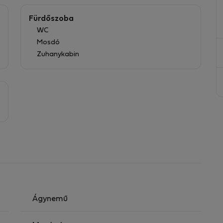
pákkal, íróasztal, 2 gardróbszekrények
ényben, mosdókagyló szekrénnyel
Fürdőszoba
WC
és ágyneműkészlet, üdvözlő készlet: kávé, tea, Wi-fi
Mosdó
Zuhanykabin
Ágynemű