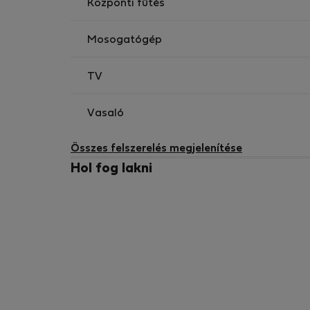
Központi fűtés
Mosogatógép
TV
Vasaló
Összes felszerelés megjelenítése
Hol fog lakni