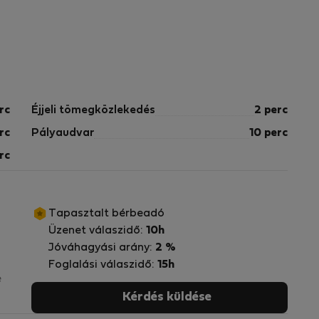
rc
Éjjeli tömegközlekedés
2 perc
rc
Pályaudvar
10 perc
rc
Tapasztalt bérbeadó
Üzenet válaszidő:
10h
Jóváhagyási arány:
2 %
Foglalási válaszidő:
15h
e
Kérdés küldése