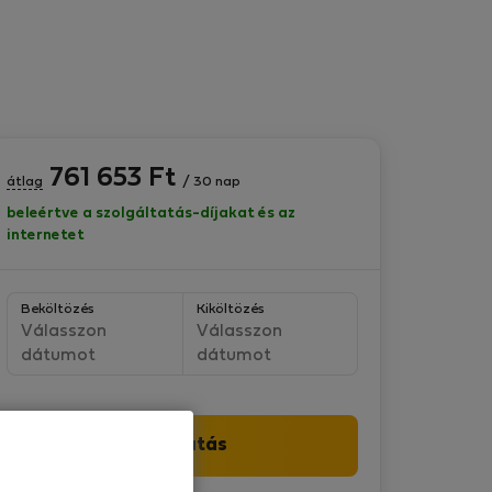
761 653
Ft
átlag
/ 30 nap
beleértve a szolgáltatás-díjakat és az
internetet
Beköltözés
Kiköltözés
Válasszon
Válasszon
dátumot
dátumot
Folytatás