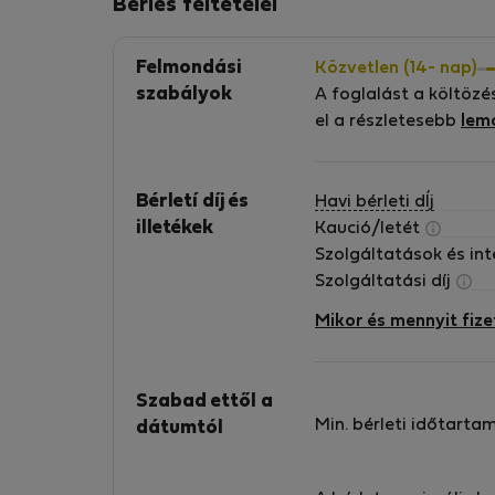
Bérlés feltételei
member of The TAS Alliance which is a
collective of independently owned and
Felmondási
Közvetlen (14- nap)
operated serviced apartment providers acros
szabályok
A foglalást a költözé
the globe and are united under a single
el a részletesebb
lem
representation, distribution, sales and
marketing strategy, all powered by a commo
technology platform. We are proud members
Bérletí díj és
Havi bérleti dÍj
of the Association of International Property
illetékek
Kaució/letét
Professionals (AIPP) We have a variety of
Szolgáltatások és in
apartments for short term letting that are
Szolgáltatási díj
located in the Warsaw city center, from
comfortable and cosy ones to luxurious
Mikor és mennyit fize
apartments of the highest standard. Our
selection offers a wide range of
accommodation, from compact and
Szabad ettől a
comfortable standard (**) and standard plus
Min. bérleti időtarta
dátumtól
(***) apartments to luxury (****) apartments o
the highest quality. This allows us to offer