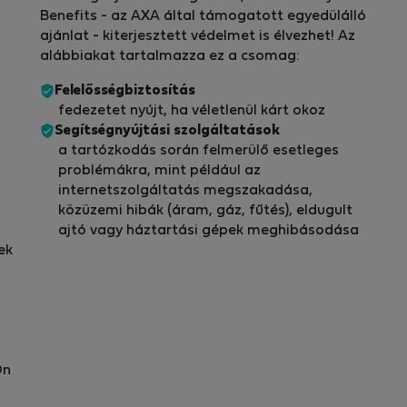
Benefits - az AXA által támogatott egyedülálló
ajánlat - kiterjesztett védelmet is élvezhet! Az
alábbiakat tartalmazza ez a csomag:
Felelősségbiztosítás
fedezetet nyújt, ha véletlenül kárt okoz
Segítségnyújtási szolgáltatások
a tartózkodás során felmerülő esetleges
problémákra, mint például az
internetszolgáltatás megszakadása,
közüzemi hibák (áram, gáz, fűtés), eldugult
ajtó vagy háztartási gépek meghibásodása
ek
Ön