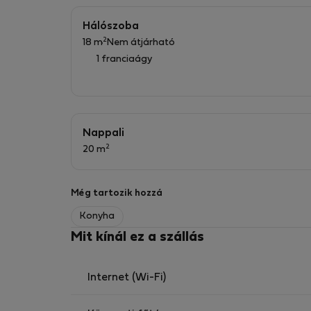
Hálószoba: 160x200 ágy, éjjeliszekrények lám
Fürdőszoba: zuhanyzó, WC, mosógép a szekr
Hálószoba
Előszoba: gardróbszekrény
2
18 m
Nem átjárható
továbbá: porszívó, vasalókészlet, törölköző- 
1 franciaágy
internet
Nappali
2
20 m
Még tartozik hozzá
Konyha
Mit kínál ez a szállás
Internet (Wi-Fi)