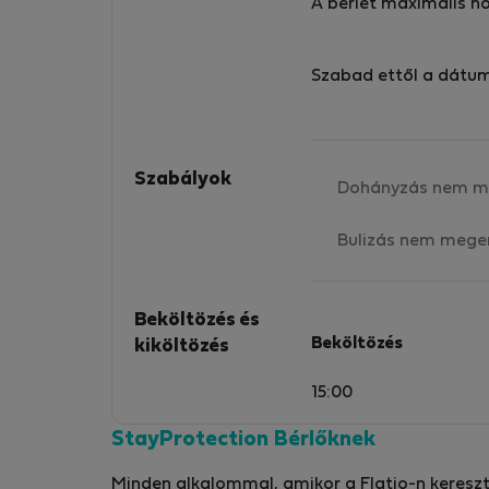
accommodation that best suits your needs a
A bérlet maximális h
your budget for each trip. Our aim is to make
you feel at home on your travels. We ensure
Szabad ettől a dátu
that the apartments are safe and clean, mee
European standards of comfort and amenity,
and are completely ready for you on your
arrival.
Szabályok
Dohányzás nem m
Bulizás nem mege
Beköltözés és
Beköltözés
kiköltözés
15:00
StayProtection Bérlőknek
Minden alkalommal, amikor a Flatio-n kereszt