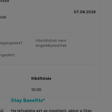
nd
ossza
07.08.2026
mtól
t
Háziállatok nem
egengedett
engedélyezettek
ngedett
Kiköltözés
10:00
Stay Benefits*
ül
Ha lefoglalja ezt az ingatlant, akkor a Stay