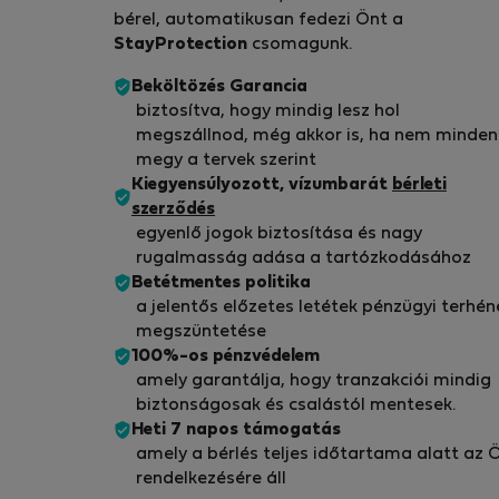
bérel, automatikusan fedezi Önt a
StayProtection
csomagunk.
Beköltözés Garancia
biztosítva, hogy mindig lesz hol
megszállnod, még akkor is, ha nem minden
megy a tervek szerint
Kiegyensúlyozott, vízumbarát
bérleti
szerződés
egyenlő jogok biztosítása és nagy
rugalmasság adása a tartózkodásához
Betétmentes politika
a jelentős előzetes letétek pénzügyi terhén
megszüntetése
100%-os pénzvédelem
amely garantálja, hogy tranzakciói mindig
biztonságosak és csalástól mentesek.
Heti 7 napos támogatás
amely a bérlés teljes időtartama alatt az 
rendelkezésére áll