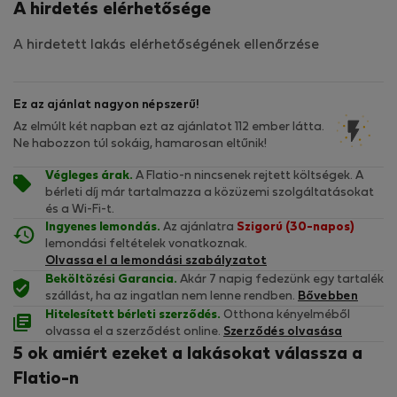
A hirdetés elérhetősége
A hirdetett lakás elérhetőségének ellenőrzése
Ez az ajánlat nagyon népszerű!
Az elmúlt két napban ezt az ajánlatot 112 ember látta.
Ne habozzon túl sokáig, hamarosan eltűnik!
Végleges árak.
A Flatio-n nincsenek rejtett költségek. A
bérleti díj már tartalmazza a közüzemi szolgáltatásokat
és a Wi-Fi-t.
Ingyenes lemondás.
Az ajánlatra
Szigorú (30-napos)
lemondási feltételek vonatkoznak.
Olvassa el a lemondási szabályzatot
Beköltözési Garancia.
Akár 7 napig fedezünk egy tartalék
szállást, ha az ingatlan nem lenne rendben.
Bővebben
Hitelesített bérleti szerződés.
Otthona kényelméből
olvassa el a szerződést online.
Szerződés olvasása
5 ok amiért ezeket a lakásokat válassza a
Flatio-n