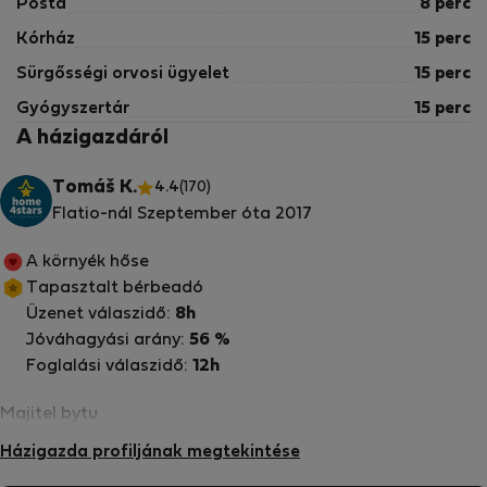
Posta
8 perc
Kórház
15 perc
Sürgősségi orvosi ügyelet
15 perc
Gyógyszertár
15 perc
A házigazdáról
Tomáš K.
4.4
(170)
Flatio-nál Szeptember óta 2017
A környék hőse
Tapasztalt bérbeadó
Üzenet válaszidő:
8h
Jóváhagyási arány:
56 %
Foglalási válaszidő:
12h
Majitel bytu
Házigazda profiljának megtekintése