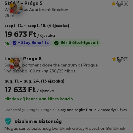
Stúdió - Prága 5
4.9
(9)
White Lotus Apartment Smichov
2
29 m
szept. 12. – szept. 16. (4 éjszaka)
19 673 Ft
/ éjszaka
StayProtection
+ Stay Benefits
Bérlő által-Igazolt
Minden díj benne van
·
Nincs kaució
Lakás - Prága 8
5.0
(7)
Sunny appartment close the centrum of Prague
2
1 hálószoba
60 m
250/25 Mbps
aug. 11. – aug. 24. (13 éjszaka)
17 633 Ft
/ éjszaka
Minden díj benne van
·
Nincs kaució
Csehország
Prága
Prága 3
Cosy and bright flat in Vinohrady/Žižkov
Bizalom & Biztonság
Magas szintű biztonság bérlőknek a StayProtection Bérlőknek