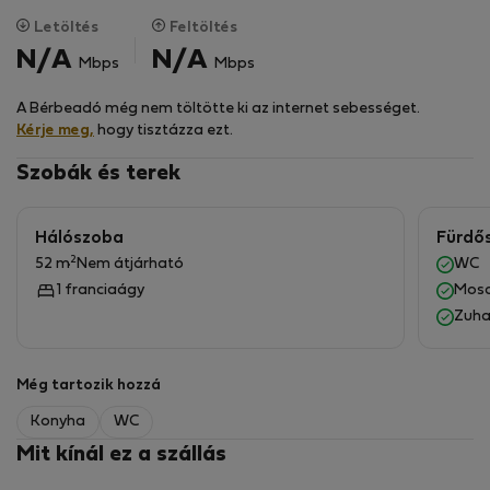
a gyönyörű Prága városában.
Letöltés
Feltöltés
N/A
N/A
Mbps
Mbps
A lakás kínál - tágas nappali kanapéval, síkképernyős
TV-vel, étkezővel, teljesen felszerelt konyha
A Bérbeadó még nem töltötte ki az internet sebességet.
mosogatógéppel, az előszoba külön WC-vel,
Kérje meg,
hogy tisztázza ezt.
fürdőszoba 2. WC-vel, zuhanyzóval és mosógéppel,
hálószoba beépített szekrényekkel és franciaággyal. A
Szobák és terek
WIFI ingyenes.
Hálószoba
Fürdő
2
52 m
Nem átjárható
WC
1 franciaágy
Mos
Zuha
Még tartozik hozzá
Konyha
WC
Mit kínál ez a szállás