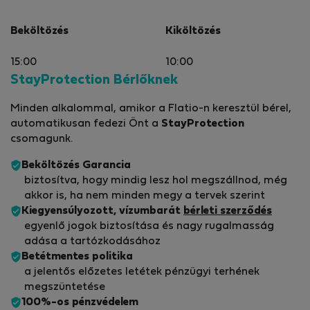
Beköltözés
Kiköltözés
15:00
10:00
StayProtection Bérlőknek
Minden alkalommal, amikor a Flatio-n keresztül bérel,
automatikusan fedezi Önt a
StayProtection
csomagunk.
Beköltözés Garancia
biztosítva, hogy mindig lesz hol megszállnod, még
akkor is, ha nem minden megy a tervek szerint
Kiegyensúlyozott, vízumbarát
bérleti szerződés
egyenlő jogok biztosítása és nagy rugalmasság
adása a tartózkodásához
Betétmentes politika
a jelentős előzetes letétek pénzügyi terhének
megszüntetése
100%-os pénzvédelem