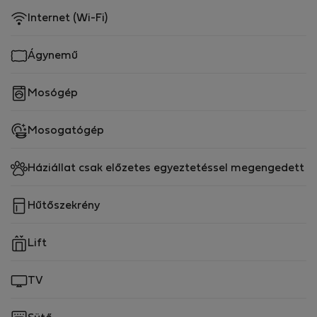
Internet (Wi-Fi)
Ágynemű
Mosógép
Mosogatógép
Háziállat csak előzetes egyeztetéssel megengedett
Hűtőszekrény
Lift
TV