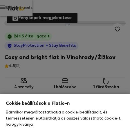
Bejelentkezés
Fényképek megjelenítése
Bérlő által igazolt
StayProtection
+ Stay Benefits
Cosy and bright flat in Vinohrady/Žižkov
4.5
(12)
4 személy
1 hálószoba
1 fürdőszoba
Cokkie beállítások a Flatio-n
2
50 m
2. emelet
Wi-Fi
Bármikor megváltoztathatja a cookie-beállításait, és
természetesen elutasíthatja az összes választható cookie-t,
ha úgy kívánja.
StayProtection
Stay Benefits