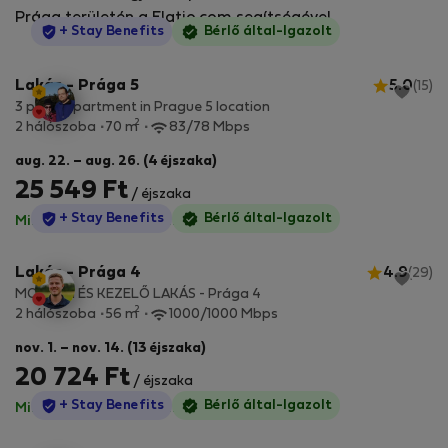
Prága területén a Flatio.com segítségével.
StayProtection
+ Stay Benefits
Bérlő által-Igazolt
Lakás - Prága 5
5.0
(15)
3 piece apartment in Prague 5 location
2
2 hálószoba
70 m
83/78 Mbps
aug. 22. – aug. 26. (4 éjszaka)
25 549 Ft
/ éjszaka
StayProtection
+ Stay Benefits
Bérlő által-Igazolt
Minden díj benne van
·
Nincs kaució
Lakás - Prága 4
4.9
(29)
MODERN ÉS KEZELŐ LAKÁS - Prága 4
2
2 hálószoba
56 m
1000/1000 Mbps
nov. 1. – nov. 14. (13 éjszaka)
20 724 Ft
/ éjszaka
StayProtection
+ Stay Benefits
Bérlő által-Igazolt
Minden díj benne van
·
Nincs kaució