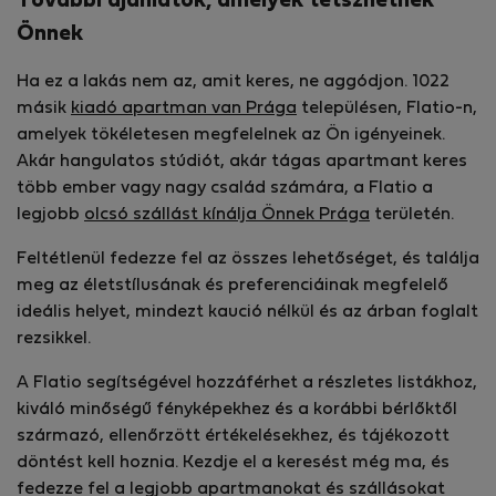
További ajánlatok, amelyek tetszhetnek
Önnek
Ha ez a lakás nem az, amit keres, ne aggódjon. 1022
másik
kiadó apartman van Prága
településen, Flatio-n,
amelyek tökéletesen megfelelnek az Ön igényeinek.
Akár hangulatos stúdiót, akár tágas apartmant keres
több ember vagy nagy család számára, a Flatio a
legjobb
olcsó szállást kínálja Önnek Prága
területén.
Feltétlenül fedezze fel az összes lehetőséget, és találja
meg az életstílusának és preferenciáinak megfelelő
ideális helyet, mindezt kaució nélkül és az árban foglalt
rezsikkel.
A Flatio segítségével hozzáférhet a részletes listákhoz,
kiváló minőségű fényképekhez és a korábbi bérlőktől
származó, ellenőrzött értékelésekhez, és tájékozott
döntést kell hoznia. Kezdje el a keresést még ma, és
fedezze fel a legjobb apartmanokat és szállásokat