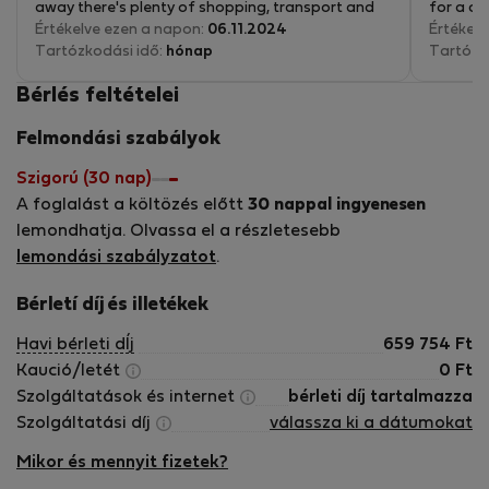
away there's plenty of shopping, transport and
for a co
entertainment options. Tomas was always
Értékelve ezen a napon:
06.11.2024
Értékelv
available and I would definitely recommend
Tartózkodási idő:
hónap
Tartózk
staying there!
Bérlés feltételei
Felmondási szabályok
Szigorú (30 nap)
A foglalást a költözés előtt
30 nappal ingyenesen
lemondhatja. Olvassa el a részletesebb
lemondási szabályzatot
.
Bérletí díj és illetékek
Havi bérleti dÍj
659 754
Ft
Kaució/letét
0
Ft
Szolgáltatások és internet
bérleti díj tartalmazza
Szolgáltatási díj
válassza ki a dátumokat
Mikor és mennyit fizetek?