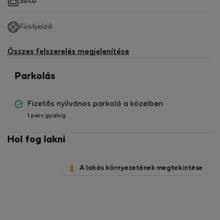
Sütő
,
Füstjelző
nem
elérhető
Összes felszerelés megjelenítése
Parkolás
Fizetős nyilvános parkoló a közelben
1 perc gyalog
Hol fog lakni
A lakás környezetének megtekintése