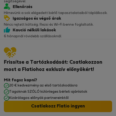
segítségével.
Ellenőrzés
Hírnevünk a sok elégedett bérlő tapasztalataiból táplálkozik.
Igazságos és végső árak
Nincs rejtett költség. Rezsi és Wi-Fi benne foglaltatik.
Kaució nélküli lakások
6 hónapnál rövidebb szállásoknál.
Frissítse a Tartózkodását: Csatlakozzon
most a Flatiohoz exkluzív előnyökért!
Mit fogsz kapni?
20 € kedvezmény az első tartózkodásra
Tagoknak SZÓLÓ különleges bérleti ajánlatok
Kizárólagos előnyök partnereinktől
Csatlakozz Flatio ingyen