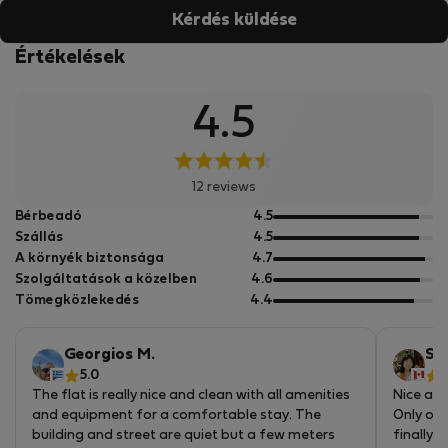
Kérdés küldése
Értékelések
4.5
12 reviews
5
Bérbeadó
4.5
pontból
5
Szállás
4.5
pontból
5
A környék biztonsága
4.7
pontból
5
Szolgáltatások a közelben
4.6
pontból
5
Tömegközlekedés
4.4
pontból
Georgios M.
Sh
5.0
4
The flat is really nice and clean with all amenities
Nice and
and equipment for a comfortable stay. The
Only one
building and street are quiet but a few meters
finally 