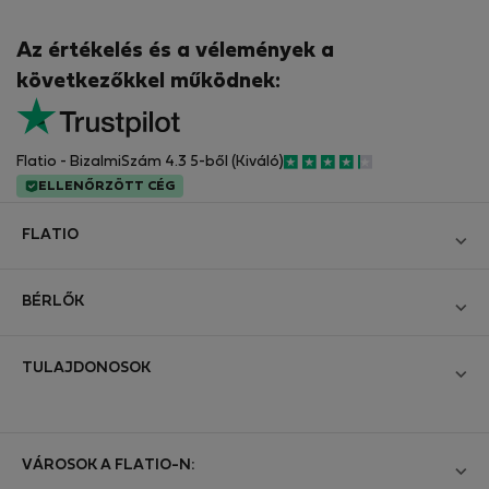
Az értékelés és a vélemények a
következőkkel működnek:
Flatio - BizalmiSzám 4.3 5-ből (Kiváló)
ELLENŐRZÖTT CÉG
FLATIO
Blog
BÉRLŐK
Legyen Partnerünk
Bejelentkezés
Csatlakozzon a Digitális Nomád Tesztelő Klubhoz
TULAJDONOSOK
Hozza létre a fiókomat
Kapcsolat és Impresszum
Bejelentkezés
Cégeknek
Üzleti feltételek
Hirdesse meg ingatlanát
VÁROSOK A FLATIO-N:
StayProtection bérlőknek
Személyes adatok védelme