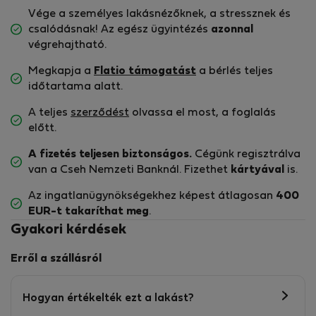
Vége a személyes lakásnézőknek, a stressznek és
csalódásnak! Az egész ügyintézés
azonnal
végrehajtható.
Megkapja a
Flatio támogatást
a bérlés teljes
időtartama alatt.
A teljes
szerződést
olvassa el most, a foglalás
előtt.
A fizetés teljesen biztonságos.
Cégünk regisztrálva
van a Cseh Nemzeti Banknál. Fizethet
kártyával
is.
Az ingatlanügynökségekhez képest átlagosan
400
EUR-t
takaríthat meg
.
Gyakori kérdések
Erről a szállásról
Hogyan értékelték ezt a lakást?