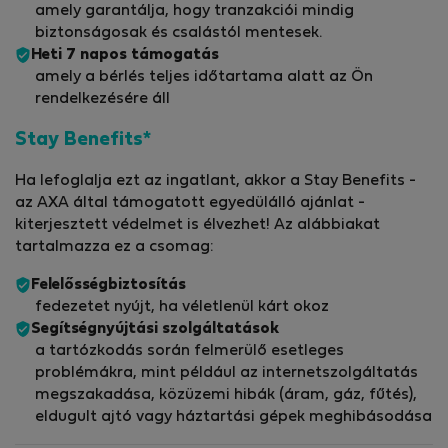
amely garantálja, hogy tranzakciói mindig
biztonságosak és csalástól mentesek.
Heti 7 napos támogatás
amely a bérlés teljes időtartama alatt az Ön
rendelkezésére áll
Stay Benefits*
Ha lefoglalja ezt az ingatlant, akkor a Stay Benefits -
az AXA által támogatott egyedülálló ajánlat -
kiterjesztett védelmet is élvezhet! Az alábbiakat
tartalmazza ez a csomag:
Felelősségbiztosítás
fedezetet nyújt, ha véletlenül kárt okoz
Segítségnyújtási szolgáltatások
a tartózkodás során felmerülő esetleges
problémákra, mint például az internetszolgáltatás
megszakadása, közüzemi hibák (áram, gáz, fűtés),
eldugult ajtó vagy háztartási gépek meghibásodása