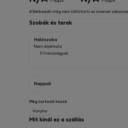
Mbps
Mbps
A Bérbeadó még nem töltötte ki az internet sebessé
Szobák és terek
Hálószoba
Nem átjárható
3 franciaágyak
Nappali
Még tartozik hozzá
Konyha
Mit kínál ez a szállás