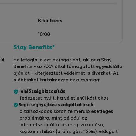
Kiköltözés
10:00
Stay Benefits*
ül
Ha lefoglalja ezt az ingatlant, akkor a Stay
Benefits - az AXA által támogatott egyedülálló
ajánlat - kiterjesztett védelmet is élvezhet! Az
alábbiakat tartalmazza ez a csomag:
Felelősségbiztosítás
fedezetet nyújt, ha véletlenül kárt okoz
Segítségnyújtási szolgáltatások
a tartózkodás során felmerülő esetleges
problémákra, mint például az
internetszolgáltatás megszakadása,
közüzemi hibák (áram, gáz, fűtés), eldugult