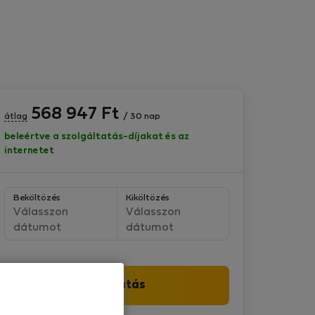
568 947
Ft
átlag
/ 30 nap
beleértve a szolgáltatás-díjakat és az
internetet
Beköltözés
Kiköltözés
Válasszon
Válasszon
dátumot
dátumot
Folytatás