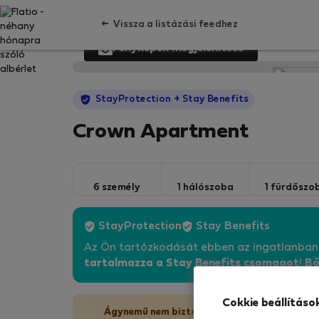
Vissza a listázási feedhez
Fényképek megjelenítése
StayProtection
+ Stay Benefits
Crown Apartment
6 személy
1 hálószoba
1 fürdőszo
StayProtection
Stay Benefits
Az Ön tartózkodását ebben az ingatlanba
tartalmazza a Stay Benefits csomagot
!
Bő
Cokkie beállításo
Ágynemű nem biztosított