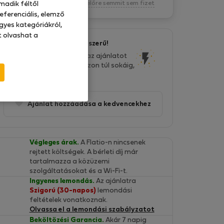
Kötelezettség nélkül, egyelőre semmit sem fizet
madik féltől
eferenciális, elemző
gyes kategóriákról,
at olvashat a
Ez az ajánlat nagyon népszerű!
Az elmúlt két napban ezt az ajánlatot
38 ember látta. Ne habozzon túl sokáig,
hamarosan eltűnik!
Ajánlat hozzáadása a kedvencekhez
Végleges árak.
A Flatio-n nincsenek
rejtett költségek. A bérleti díj már
tartalmazza a közüzemi
szolgáltatásokat és a Wi-Fi-t.
Ingyenes lemondás.
Az ajánlatra
Szigorú (30-napos)
lemondási
feltételek vonatkoznak.
Olvassa el a lemondási szabályzatot
Beköltözési Garancia.
Akár 7 napig