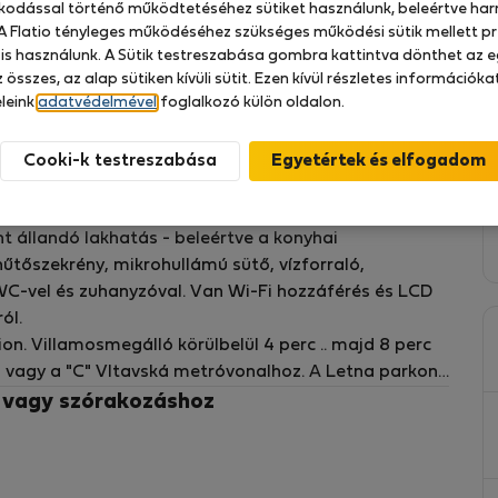
zkodással történő működtetéséhez sütiket használunk, beleértve har
planok, lepedők). Sajátot kell hoznia.
 A Flatio tényleges működéséhez szükséges működési sütik mellett pr
 is használunk. A Sütik testreszabása gombra kattintva dönthet az e
ec
 összes, az alap sütiken kívüli sütit. Ezen kívül részletes információk
leink
adatvédelmével
foglalkozó külön oldalon.
ecember óta 2016
Cooki-k testreszabása
l felszerelt, amire szüksége van utazás közben,
 állandó lakhatás - beleértve a konyhai
űtőszekrény, mikrohullámú sütő, vízforraló,
 WC-vel és zuhanyzóval. Van Wi-Fi hozzáférés és LCD
ól.
n. Villamosmegálló körülbelül 4 perc .. majd 8 perc
 vagy a "C" Vltavská metróvonalhoz. A Letna parkon
ba.
z vagy szórakozáshoz