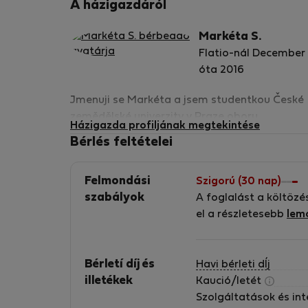
A házigazdáról
Markéta S.
Flatio-nál December
óta 2016
Jmenuji se Markéta a jsem studentkou České
zemědělské univerzity v Praze oboru
Házigazda profiljának megtekintése
Hospodářská a kulturní studia. Jsem
Bérlés feltételei
komunikativní, empatická a flexibilní.
Felmondási
Szigorú (30 nap)
szabályok
A foglalást a költözé
el a részletesebb
lem
Bérletí díj és
Havi bérleti dÍj
illetékek
Kaució/letét
Szolgáltatások és in