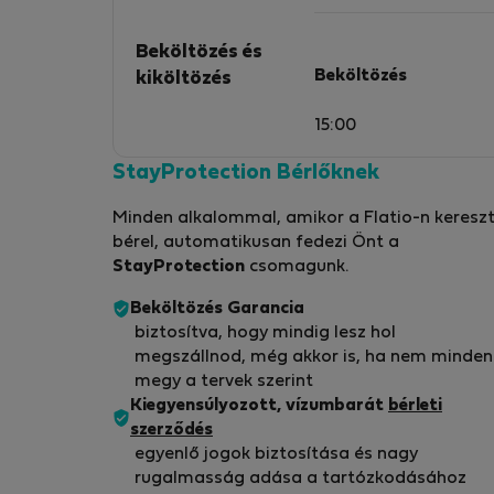
Beköltözés és
Beköltözés
kiköltözés
15:00
StayProtection Bérlőknek
Minden alkalommal, amikor a Flatio-n kereszt
bérel, automatikusan fedezi Önt a
StayProtection
csomagunk.
Beköltözés Garancia
biztosítva, hogy mindig lesz hol
megszállnod, még akkor is, ha nem minden
megy a tervek szerint
Kiegyensúlyozott, vízumbarát
bérleti
szerződés
egyenlő jogok biztosítása és nagy
rugalmasság adása a tartózkodásához