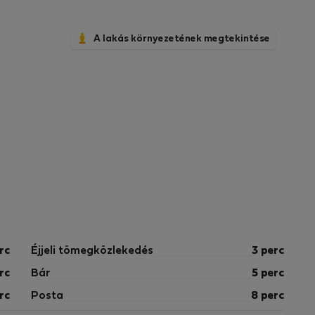
A lakás környezetének megtekintése
rc
Éjjeli tömegközlekedés
3 perc
rc
Bár
5 perc
rc
Posta
8 perc