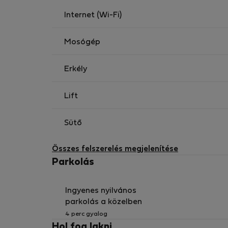
Internet (Wi-Fi)
Mosógép
Erkély
Lift
Sütő
Összes felszerelés megjelenítése
Parkolás
Ingyenes nyilvános
parkolás a közelben
4 perc gyalog
Hol fog lakni