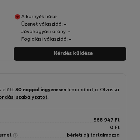
A környék hőse
Üzenet válaszidő:
-
Jóváhagyási arány:
-
Foglalási válaszidő:
-
Kérdés küldése
s előtt
30 nappal ingyenesen
lemondhatja. Olvassa
ondási szabályzatot
.
568 947
Ft
0
Ft
ternet
bérleti díj tartalmazza