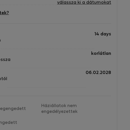
válassza ki a dátumokat
tek?
14 days
m
korlátlan
ossza
06.02.2028
mtól
Háziállatok nem
egengedett
engedélyezettek
ngedett