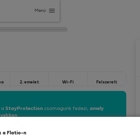
Menü
ba
2. emelet
Wi-Fi
Felszerelt
n a
StayProtection
csomagunk fedezi,
amely
vebben
k a Flatio-n