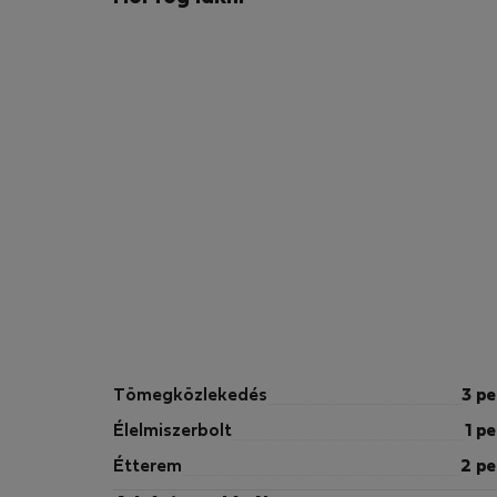
Tömegközlekedés
3 pe
Élelmiszerbolt
1 pe
Étterem
2 pe