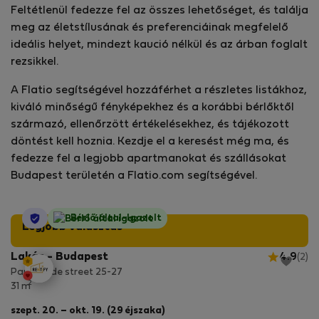
Feltétlenül fedezze fel az összes lehetőséget, és találja
meg az életstílusának és preferenciáinak megfelelő
ideális helyet, mindezt kaució nélkül és az árban foglalt
rezsikkel.
A Flatio segítségével hozzáférhet a részletes listákhoz,
kiváló minőségű fényképekhez és a korábbi bérlőktől
származó, ellenőrzött értékelésekhez, és tájékozott
döntést kell hoznia. Kezdje el a keresést még ma, és
fedezze fel a legjobb apartmanokat és szállásokat
Budapest területén a Flatio.com segítségével.
StayProtection
Bérlő által-Igazolt
Legjobb választás
Lakás - Budapest
4.9
(2)
Paulay Ede street 25-27
2
31 m
szept. 20. – okt. 19. (29 éjszaka)