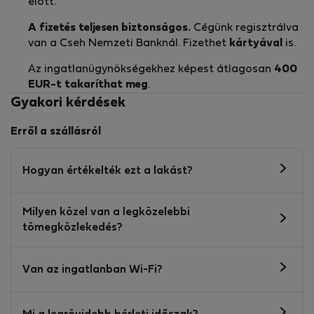
előtt.
A fizetés teljesen biztonságos.
Cégünk regisztrálva
van a Cseh Nemzeti Banknál. Fizethet
kártyával
is.
Az ingatlanügynökségekhez képest átlagosan
400
EUR-t
takaríthat meg
.
Gyakori kérdések
Erről a szállásról
Hogyan értékelték ezt a lakást?
Milyen közel van a legközelebbi
tömegközlekedés?
Van az ingatlanban Wi-Fi?