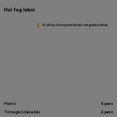
Hol fog lakni
A lakás környezetének megtekintése
Metró
5 perc
Tömegközlekedés
2 perc