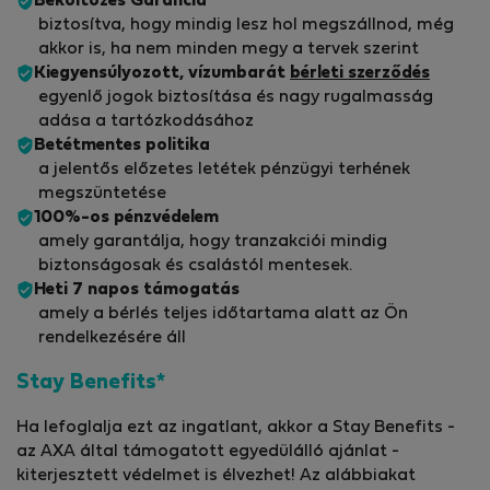
Beköltözés Garancia
biztosítva, hogy mindig lesz hol megszállnod, még
akkor is, ha nem minden megy a tervek szerint
Kiegyensúlyozott, vízumbarát
bérleti szerződés
egyenlő jogok biztosítása és nagy rugalmasság
adása a tartózkodásához
Betétmentes politika
a jelentős előzetes letétek pénzügyi terhének
megszüntetése
100%-os pénzvédelem
amely garantálja, hogy tranzakciói mindig
biztonságosak és csalástól mentesek.
Heti 7 napos támogatás
amely a bérlés teljes időtartama alatt az Ön
rendelkezésére áll
Stay Benefits*
Ha lefoglalja ezt az ingatlant, akkor a Stay Benefits -
az AXA által támogatott egyedülálló ajánlat -
kiterjesztett védelmet is élvezhet! Az alábbiakat