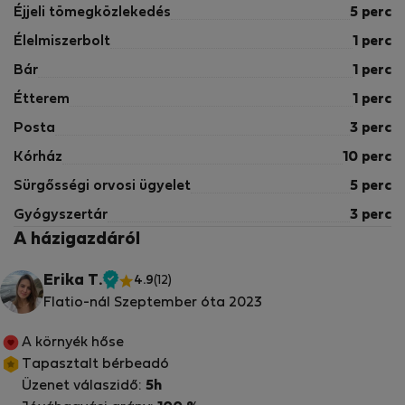
Éjjeli tömegközlekedés
5 perc
Élelmiszerbolt
1 perc
Bár
1 perc
Étterem
1 perc
Posta
3 perc
Kórház
10 perc
Sürgősségi orvosi ügyelet
5 perc
Gyógyszertár
3 perc
A házigazdáról
Erika T.
4.9
(12)
Ellenőrzött
Flatio-nál Szeptember óta 2023
tulajdonos
A környék hőse
Tapasztalt bérbeadó
Üzenet válaszidő:
5h