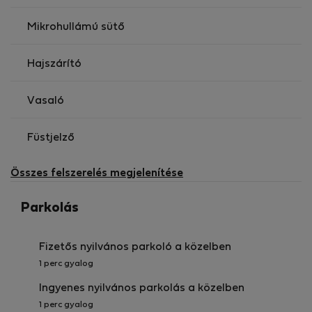
Nehru-part, amely mindent tud, ami egy menő hely a
lógáshoz: friss levegő, lélegzetelállító panoráma a
Mikrohullámú sütő
Gellért-hegyre, és remek megközelíthetőség. Kiváló
közlekedési kapcsolatok, az M3-as metró, valamint a
Hajszárító
4-es és a 6-os villamos vonalai sétatávolságra vannak.
Vasaló
Füstjelző
Összes felszerelés megjelenítése
Parkolás
Fizetős nyilvános parkoló a közelben
1 perc gyalog
Ingyenes nyilvános parkolás a közelben
1 perc gyalog