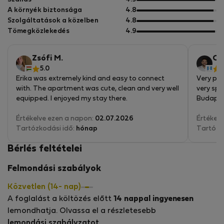
have a flexible work schedule which makes it easy for me
pontból
5
A környék biztonsága
4.8
to help tenants when needed.
pontból
5
Szolgáltatások a közelben
4.8
pontból
5
Tömegközlekedés
4.9
pontból
Zsófi M.
Cai
5.0
5
Erika was extremely kind and easy to connect
Very pea
with. The apartment was cute, clean and very well
very spa
equipped. I enjoyed my stay there.
Budapes
Értékelve ezen a napon:
02.07.2026
It's a s
Értékelv
Tartózkodási idő:
hónap
connecte
Tartózk
Bérlés feltételei
Felmondási szabályok
Közvetlen (14- nap)
A foglalást a költözés előtt
14 nappal ingyenesen
lemondhatja. Olvassa el a részletesebb
lemondási szabályzatot
.