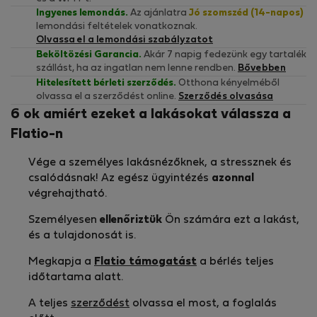
Ingyenes lemondás.
Az ajánlatra
Jó szomszéd (14-napos)
lemondási feltételek vonatkoznak.
Olvassa el a lemondási szabályzatot
Beköltözési Garancia.
Akár 7 napig fedezünk egy tartalék
szállást, ha az ingatlan nem lenne rendben.
Bővebben
Hitelesített bérleti szerződés.
Otthona kényelméből
olvassa el a szerződést online.
Szerződés olvasása
6 ok amiért ezeket a lakásokat válassza a
Flatio-n
Vége a személyes lakásnézőknek, a stressznek és
csalódásnak! Az egész ügyintézés
azonnal
végrehajtható.
Személyesen
ellenőriztük
Ön számára ezt a lakást,
és a tulajdonosát is.
Megkapja a
Flatio támogatást
a bérlés teljes
időtartama alatt.
A teljes
szerződést
olvassa el most, a foglalás