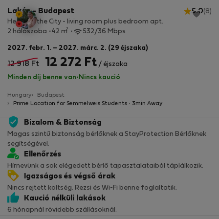
Lakás - Budapest
5.0
(8)
Heart of the City - living room plus bedroom apt.
2
2 hálószoba
42 m
532/36 Mbps
2027. febr. 1. – 2027. márc. 2. (29 éjszaka)
12 272 Ft
12 918 Ft
/ éjszaka
Minden díj benne van
·
Nincs kaució
Hungary
Budapest
Prime Location for Semmelweis Students · 3min Away
Bizalom & Biztonság
Magas szintű biztonság bérlőknek a StayProtection Bérlőknek
segítségével.
Ellenőrzés
Hírnevünk a sok elégedett bérlő tapasztalataiból táplálkozik.
Igazságos és végső árak
Nincs rejtett költség. Rezsi és Wi-Fi benne foglaltatik.
Kaució nélküli lakások
6 hónapnál rövidebb szállásoknál.