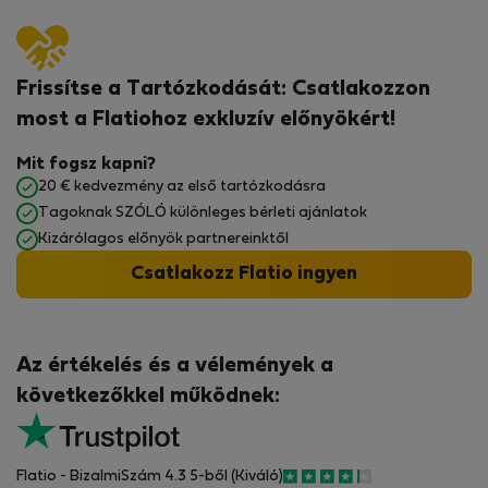
Frissítse a Tartózkodását: Csatlakozzon
most a Flatiohoz exkluzív előnyökért!
Mit fogsz kapni?
20 € kedvezmény az első tartózkodásra
Tagoknak SZÓLÓ különleges bérleti ajánlatok
Kizárólagos előnyök partnereinktől
Csatlakozz Flatio ingyen
Az értékelés és a vélemények a
következőkkel működnek:
Flatio - BizalmiSzám 4.3 5-ből (Kiváló)