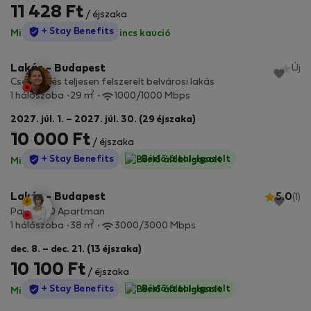
11 428 Ft
/ éjszaka
StayProtection
+ Stay Benefits
Minden díj benne van
·
Nincs kaució
Lakás - Budapest
Új
Csendes és teljesen felszerelt belvárosi lakás
2
1 hálószoba
29 m
1000/1000 Mbps
2027. júl. 1. – 2027. júl. 30. (29 éjszaka)
10 000 Ft
/ éjszaka
StayProtection
+ Stay Benefits
Bérlő által-Igazolt
Minden díj benne van
·
Nincs kaució
Lakás - Budapest
5.0
(1)
Paulay 20 Apartman
2
1 hálószoba
38 m
3000/3000 Mbps
dec. 8. – dec. 21. (13 éjszaka)
10 100 Ft
/ éjszaka
StayProtection
+ Stay Benefits
Bérlő által-Igazolt
Minden díj benne van
·
Nincs kaució