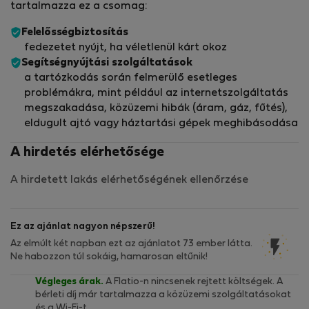
tartalmazza ez a csomag:
Felelősségbiztosítás
fedezetet nyújt, ha véletlenül kárt okoz
Segítségnyújtási szolgáltatások
a tartózkodás során felmerülő esetleges
problémákra, mint például az internetszolgáltatás
megszakadása, közüzemi hibák (áram, gáz, fűtés),
eldugult ajtó vagy háztartási gépek meghibásodása
A hirdetés elérhetősége
A hirdetett lakás elérhetőségének ellenőrzése
Ez az ajánlat nagyon népszerű!
Az elmúlt két napban ezt az ajánlatot 73 ember látta.
Ne habozzon túl sokáig, hamarosan eltűnik!
Végleges árak.
A Flatio-n nincsenek rejtett költségek. A
bérleti díj már tartalmazza a közüzemi szolgáltatásokat
és a Wi-Fi-t.