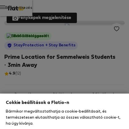
Bejelentkezés
Fényképek megjelenítése
Bérlő által igazolt
StayProtection
+ Stay Benefits
Prime Location for Semmelweis Students
· 3min Away
4.9
(12)
2 személy
1 hálószoba
1 fürdőszoba
Cokkie beállítások a Flatio-n
Bármikor megváltoztathatja a cookie-beállításait, és
2
35 m
1. emelet
Wi-Fi
természetesen elutasíthatja az összes választható cookie-t,
ha úgy kívánja.