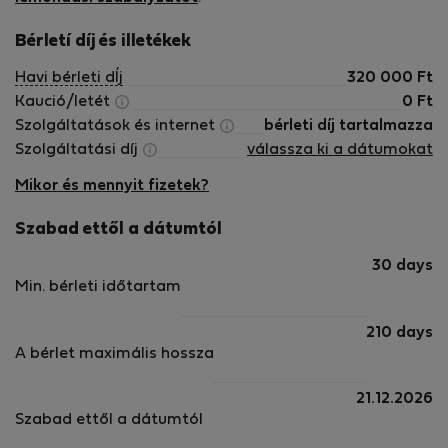
Bérletí díj és illetékek
Havi bérleti dÍj
320 000
Ft
Kaució/letét
0
Ft
Szolgáltatások és internet
bérleti díj tartalmazza
Szolgáltatási díj
válassza ki a dátumokat
Mikor és mennyit fizetek?
Szabad ettől a dátumtól
30 days
Min. bérleti időtartam
210 days
A bérlet maximális hossza
21.12.2026
Szabad ettől a dátumtól