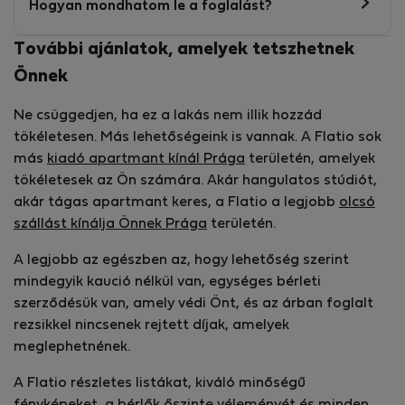
Hogyan mondhatom le a foglalást?
További ajánlatok, amelyek tetszhetnek
Önnek
Ne csüggedjen, ha ez a lakás nem illik hozzád
tökéletesen. Más lehetőségeink is vannak. A Flatio sok
más
kiadó apartmant kínál Prága
területén, amelyek
tökéletesek az Ön számára. Akár hangulatos stúdiót,
akár tágas apartmant keres, a Flatio a legjobb
olcsó
szállást kínálja Önnek Prága
területén.
A legjobb az egészben az, hogy lehetőség szerint
mindegyik kaució nélkül van, egységes bérleti
szerződésük van, amely védi Önt, és az árban foglalt
rezsikkel nincsenek rejtett díjak, amelyek
meglephetnének.
A Flatio részletes listákat, kiváló minőségű