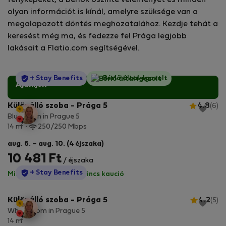
fényképeket, a bérlők őszinte véleményét és minden
olyan információt is kínál, amelyre szüksége van a
megalapozott döntés meghozatalához. Kezdje tehát a
keresést még ma, és fedezze fel Prága legjobb
lakásait a Flatio.com segítségével.
StayProtection
+ Stay Benefits
Bérlő által-Igazolt
Ajánljuk
Különálló szoba - Prága 5
4.8
(6)
Blue room in Prague 5
2
14 m
250/250 Mbps
aug. 6. – aug. 10. (4 éjszaka)
10 481 Ft
/ éjszaka
StayProtection
+ Stay Benefits
Minden díj benne van
·
Nincs kaució
Különálló szoba - Prága 5
4.2
(5)
White room in Prague 5
2
14 m