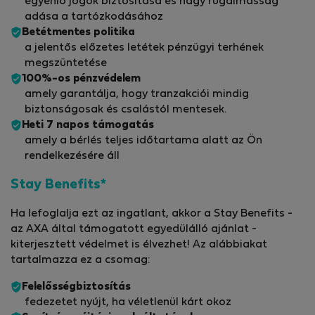
egyenlő jogok biztosítása és nagy rugalmasság
adása a tartózkodásához
Betétmentes politika
a jelentős előzetes letétek pénzügyi terhének
megszüntetése
100%-os pénzvédelem
amely garantálja, hogy tranzakciói mindig
biztonságosak és csalástól mentesek.
Heti 7 napos támogatás
amely a bérlés teljes időtartama alatt az Ön
rendelkezésére áll
Stay Benefits*
Ha lefoglalja ezt az ingatlant, akkor a Stay Benefits -
az AXA által támogatott egyedülálló ajánlat -
kiterjesztett védelmet is élvezhet! Az alábbiakat
tartalmazza ez a csomag:
Felelősségbiztosítás
fedezetet nyújt, ha véletlenül kárt okoz