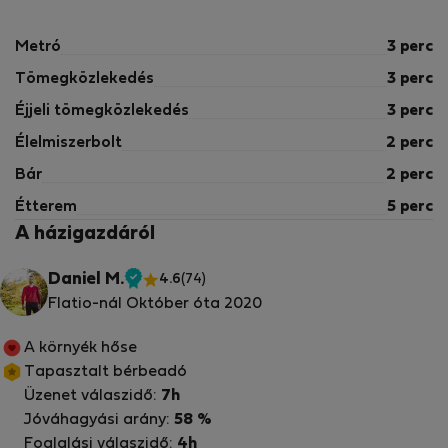
Metró
3 perc
Tömegközlekedés
3 perc
Éjjeli tömegközlekedés
3 perc
Élelmiszerbolt
2 perc
Bár
2 perc
Étterem
5 perc
A házigazdáról
Daniel M.
4.6
(74)
Ellenőrzött
Flatio-nál Október óta 2020
tulajdonos
A környék hőse
Tapasztalt bérbeadó
Üzenet válaszidő:
7h
Jóváhagyási arány:
58 %
Foglalási válaszidő:
4h