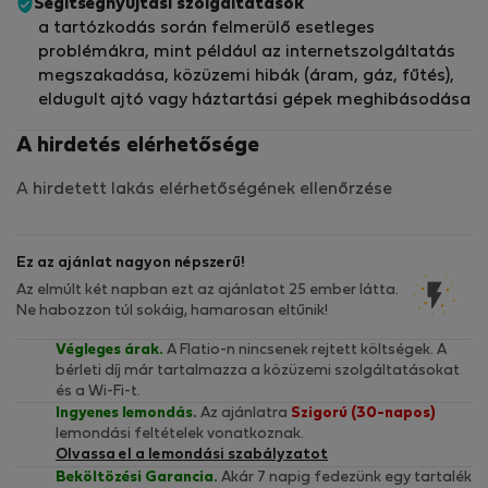
Segítségnyújtási szolgáltatások
a tartózkodás során felmerülő esetleges
problémákra, mint például az internetszolgáltatás
megszakadása, közüzemi hibák (áram, gáz, fűtés),
eldugult ajtó vagy háztartási gépek meghibásodása
A hirdetés elérhetősége
A hirdetett lakás elérhetőségének ellenőrzése
Ez az ajánlat nagyon népszerű!
Az elmúlt két napban ezt az ajánlatot 25 ember látta.
Ne habozzon túl sokáig, hamarosan eltűnik!
Végleges árak.
A Flatio-n nincsenek rejtett költségek. A
bérleti díj már tartalmazza a közüzemi szolgáltatásokat
és a Wi-Fi-t.
Ingyenes lemondás.
Az ajánlatra
Szigorú (30-napos)
lemondási feltételek vonatkoznak.
Olvassa el a lemondási szabályzatot
Beköltözési Garancia.
Akár 7 napig fedezünk egy tartalék