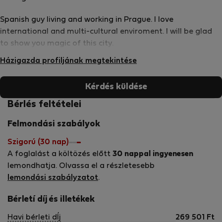
Spanish guy living and working in Prague. I love
international and multi-cultural enviroment. I will be glad
to show you magic of this city.
Házigazda profiljának megtekintése
Kérdés küldése
Bérlés feltételei
Felmondási szabályok
Szigorú (30 nap)
A foglalást a költözés előtt
30 nappal ingyenesen
lemondhatja. Olvassa el a részletesebb
lemondási szabályzatot
.
Bérletí díj és illetékek
Havi bérleti dÍj
269 501
Ft