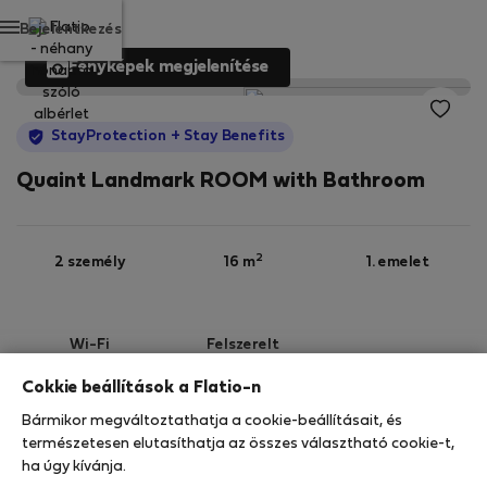
Bejelentkezés
Fényképek megjelenítése
StayProtection
+ Stay Benefits
Quaint Landmark ROOM with Bathroom
2
2 személy
16 m
1. emelet
Wi-Fi
Felszerelt
Cokkie beállítások a Flatio-n
StayProtection
Stay Benefits
Bármikor megváltoztathatja a cookie-beállításait, és
Az Ön tartózkodását ebben az ingatlanban a
természetesen elutasíthatja az összes választható cookie-t,
StayProtection
csomagunk fedezi,
amely
ha úgy kívánja.
tartalmazza a Stay Benefits csomagot
!
Bővebben