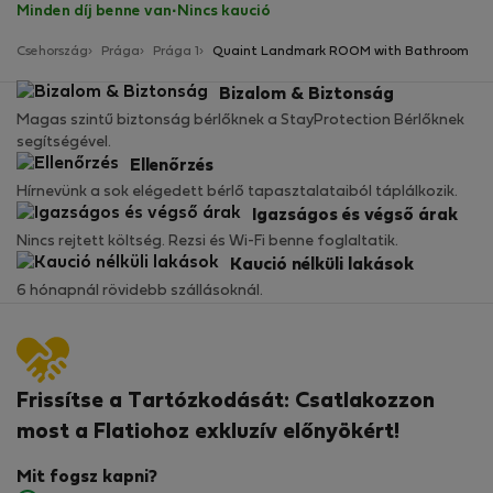
Minden díj benne van
·
Nincs kaució
Csehország
Prága
Prága 1
Quaint Landmark ROOM with Bathroom
Bizalom & Biztonság
Magas szintű biztonság bérlőknek a StayProtection Bérlőknek
segítségével.
Ellenőrzés
Hírnevünk a sok elégedett bérlő tapasztalataiból táplálkozik.
Igazságos és végső árak
Nincs rejtett költség. Rezsi és Wi-Fi benne foglaltatik.
Kaució nélküli lakások
6 hónapnál rövidebb szállásoknál.
Frissítse a Tartózkodását: Csatlakozzon
most a Flatiohoz exkluzív előnyökért!
Mit fogsz kapni?