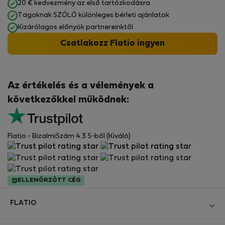
20 € kedvezmény az első tartózkodásra
Tagoknak SZÓLÓ különleges bérleti ajánlatok
Kizárólagos előnyök partnereinktől
Csatlakozz Flatio ingyen
Az értékelés és a vélemények a
következőkkel működnek:
Flatio - BizalmiSzám 4.3 5-ből (Kiváló)
ELLENŐRZÖTT CÉG
FLATIO