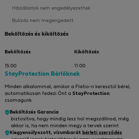
Háziállatok nem engedélyezettek
Bulizás nem megengedett
Beköltözés és kiköltözés
Beköltözés
Kiköltözés
15:00
11:00
StayProtection Bérlőknek
Minden alkalommal, amikor a Flatio-n keresztül bérel,
automatikusan fedezi Önt a
StayProtection
csomagunk.
Beköltözés Garancia
biztosítva, hogy mindig lesz hol megszállnod, még
akkor is, ha nem minden megy a tervek szerint
Kiegyensúlyozott, vízumbarát
bérleti szerződés