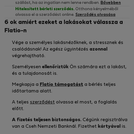
szállást, ha az ingatlan nem lenne rendben.
Bővebben
Hitelesített bérleti szerződés.
Otthona kényelméből
olvassa el a szerződést online.
Szerződés olvasása
6 ok amiért ezeket a lakásokat válassza a
Flatio-n
Vége a személyes lakásnézőknek, a stressznek és
csalódásnak! Az egész ügyintézés
azonnal
végrehajtható.
Személyesen
ellenőriztük
Ön számára ezt a lakást,
és a tulajdonosát is.
Megkapja a
Flatio támogatást
a bérlés teljes
időtartama alatt.
A teljes
szerződést
olvassa el most, a foglalás
előtt.
A fizetés teljesen biztonságos.
Cégünk regisztrálva
van a Cseh Nemzeti Banknál. Fizethet
kártyával
is.