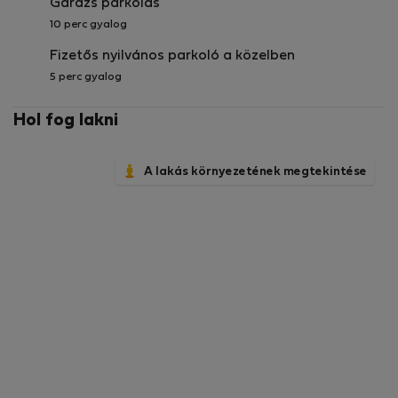
Garázs parkolás
10 perc gyalog
Fizetős nyilvános parkoló a közelben
5 perc gyalog
Hol fog lakni
A lakás környezetének megtekintése