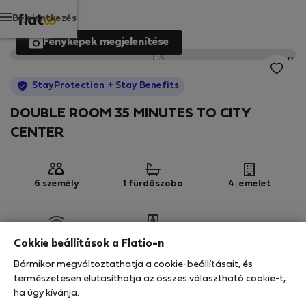
Bejelentkezés
Fényképek megjelenítése
StayProtection
+ Stay Benefits
DOUBLE ROOM 35 MINUTES TO CITY
CENTER
6 személy
1 fürdőszoba
4. emelet
Wi-Fi
Felszerelt
Cokkie beállítások a Flatio-n
Bármikor megváltoztathatja a cookie-beállításait, és
StayProtection
Stay Benefits
természetesen elutasíthatja az összes választható cookie-t,
ha úgy kívánja.
Az Ön tartózkodását ebben az ingatlanban a