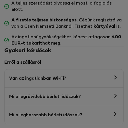
A teljes
szerződést
olvassa el most, a foglalás
előtt.
A fizetés teljesen biztonságos.
Cégünk regisztrálva
van a Cseh Nemzeti Banknál. Fizethet
kártyával
is.
Az ingatlanügynökségekhez képest átlagosan
400
EUR-t
takaríthat meg
.
Gyakori kérdések
Erről a szállásról
Van az ingatlanban Wi-Fi?
Mi a legrövidebb bérleti időszak?
Mi a leghosszabb bérleti időszak?