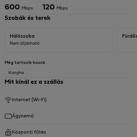
Tágas szekrény
600
120
Mbps
Mbps
Zárható ajtó
Szobák és terek
Nagy sebességű Wi-Fi
Hálószoba
Fürdő
Nem átjárható
Csak a bőröndjével költözzön be – ágynemű, konyhai
eszközök és minden szükséges felszerelés biztosított.
Még tartozik hozzá
A lakás
Konyha
Mit kínál ez a szállás
Teljesen felszerelt konyha
Mosógép
Internet (Wi-Fi)
Tiszta, jól karbantartott közös területek
Ágynemű
Stabil internet a távmunkához
Központi fűtés