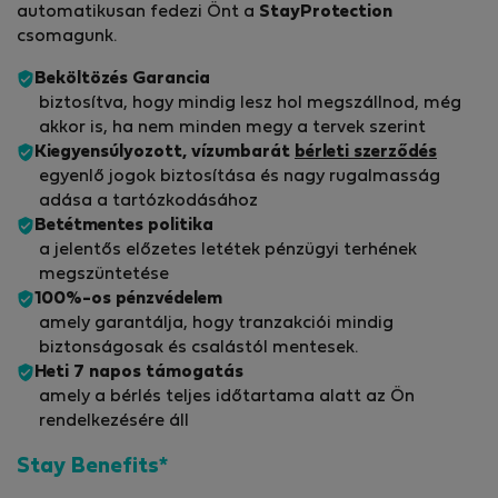
automatikusan fedezi Önt a
StayProtection
csomagunk.
Beköltözés Garancia
biztosítva, hogy mindig lesz hol megszállnod, még
akkor is, ha nem minden megy a tervek szerint
Kiegyensúlyozott, vízumbarát
bérleti szerződés
egyenlő jogok biztosítása és nagy rugalmasság
adása a tartózkodásához
Betétmentes politika
a jelentős előzetes letétek pénzügyi terhének
megszüntetése
100%-os pénzvédelem
amely garantálja, hogy tranzakciói mindig
biztonságosak és csalástól mentesek.
Heti 7 napos támogatás
amely a bérlés teljes időtartama alatt az Ön
rendelkezésére áll
Stay Benefits*