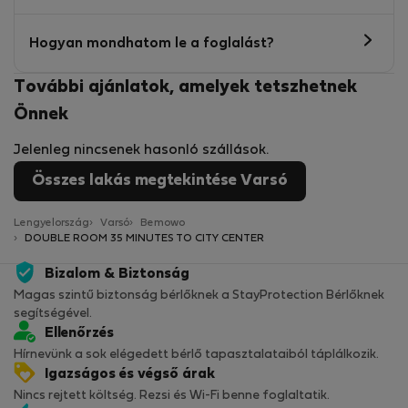
Hogyan mondhatom le a foglalást?
További ajánlatok, amelyek tetszhetnek
Önnek
Jelenleg nincsenek hasonló szállások.
Összes lakás megtekintése Varsó
Lengyelország
Varsó
Bemowo
DOUBLE ROOM 35 MINUTES TO CITY CENTER
Bizalom & Biztonság
Magas szintű biztonság bérlőknek a StayProtection Bérlőknek
segítségével.
Ellenőrzés
Hírnevünk a sok elégedett bérlő tapasztalataiból táplálkozik.
Igazságos és végső árak
Nincs rejtett költség. Rezsi és Wi-Fi benne foglaltatik.