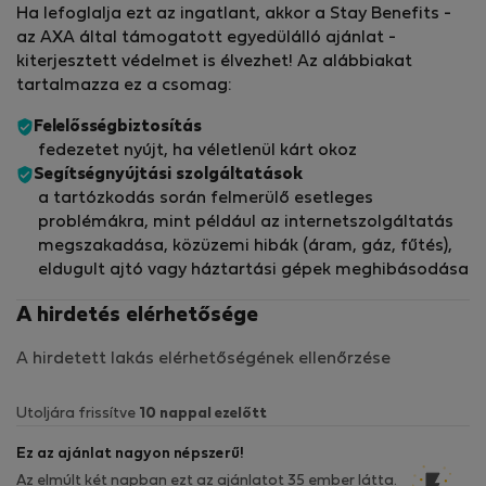
Ha lefoglalja ezt az ingatlant, akkor a Stay Benefits -
az AXA által támogatott egyedülálló ajánlat -
kiterjesztett védelmet is élvezhet! Az alábbiakat
tartalmazza ez a csomag:
Felelősségbiztosítás
fedezetet nyújt, ha véletlenül kárt okoz
Segítségnyújtási szolgáltatások
a tartózkodás során felmerülő esetleges
problémákra, mint például az internetszolgáltatás
megszakadása, közüzemi hibák (áram, gáz, fűtés),
eldugult ajtó vagy háztartási gépek meghibásodása
A hirdetés elérhetősége
A hirdetett lakás elérhetőségének ellenőrzése
Utoljára frissítve
10 nappal ezelőtt
Ez az ajánlat nagyon népszerű!
Az elmúlt két napban ezt az ajánlatot 35 ember látta.