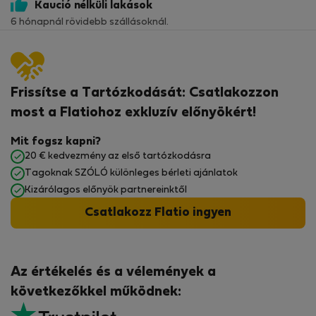
Kaució nélküli lakások
6 hónapnál rövidebb szállásoknál.
Frissítse a Tartózkodását: Csatlakozzon
most a Flatiohoz exkluzív előnyökért!
Mit fogsz kapni?
20 € kedvezmény az első tartózkodásra
Tagoknak SZÓLÓ különleges bérleti ajánlatok
Kizárólagos előnyök partnereinktől
Csatlakozz Flatio ingyen
Az értékelés és a vélemények a
következőkkel működnek: