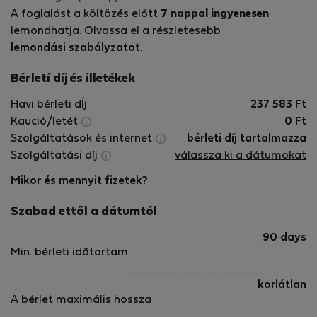
A foglalást a költözés előtt
7 nappal ingyenesen
lemondhatja. Olvassa el a részletesebb
lemondási szabályzatot
.
Bérletí díj és illetékek
Havi bérleti dÍj
237 583
Ft
Kaució/letét
0
Ft
Szolgáltatások és internet
bérleti díj tartalmazza
Szolgáltatási díj
válassza ki a dátumokat
Mikor és mennyit fizetek?
Szabad ettől a dátumtól
90 days
Min. bérleti időtartam
korlátlan
A bérlet maximális hossza