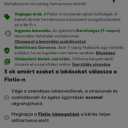
Ne habozzon túl sokáig, hamarosan eltűnik!
Végleges árak.
A Flatio-n nincsenek rejtett költségek. A
bérleti díj már tartalmazza a közüzemi szolgáltatásokat
és a Wi-Fi-t.
Ingyenes lemondás.
Az ajánlatra
Barátságos (7-napos)
lemondási feltételek vonatkoznak.
Olvassa el a lemondási szabályzatot
Beköltözési Garancia.
Akár 7 napig fedezünk egy tartalék
szállást, ha az ingatlan nem lenne rendben.
Bővebben
Hitelesített bérleti szerződés.
Otthona kényelméből
olvassa el a szerződést online.
Szerződés olvasása
5 ok amiért ezeket a lakásokat válassza a
Flatio-n
Vége a személyes lakásnézőknek, a stressznek és
csalódásnak! Az egész ügyintézés
azonnal
végrehajtható.
Megkapja a
Flatio támogatást
a bérlés teljes
időtartama alatt.