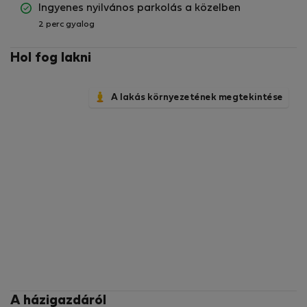
Ingyenes nyilvános parkolás a közelben
2 perc gyalog
Hol fog lakni
A lakás környezetének megtekintése
A házigazdáról