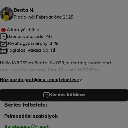
Beata N.
Flatio-nál Február óta 2025
A környék hőse
Üzenet válaszidő:
4h
Jóváhagyási arány:
2 %
Foglalási válaszidő:
1d
Hello I&#039;m Beata I&#039;m renting rooms and
apartments for more than 10 years. I&#039;m
Házigazda profiljának megtekintése
Kérdés küldése
Bérlés feltételei
Felmondási szabályok
Barátságos (7- nap)