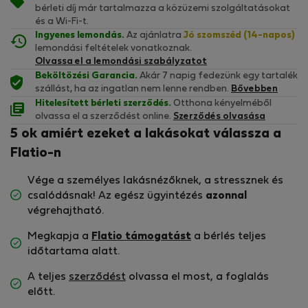
bérleti díj már tartalmazza a közüzemi szolgáltatásokat
és a Wi-Fi-t.
Ingyenes lemondás.
Az ajánlatra
Jó szomszéd (14-napos)
lemondási feltételek vonatkoznak.
Olvassa el a lemondási szabályzatot
Beköltözési Garancia.
Akár 7 napig fedezünk egy tartalék
szállást, ha az ingatlan nem lenne rendben.
Bővebben
Hitelesített bérleti szerződés.
Otthona kényelméből
olvassa el a szerződést online.
Szerződés olvasása
5 ok amiért ezeket a lakásokat válassza a
Flatio-n
Vége a személyes lakásnézőknek, a stressznek és
csalódásnak! Az egész ügyintézés
azonnal
végrehajtható.
Megkapja a
Flatio támogatást
a bérlés teljes
időtartama alatt.
A teljes
szerződést
olvassa el most, a foglalás
előtt.