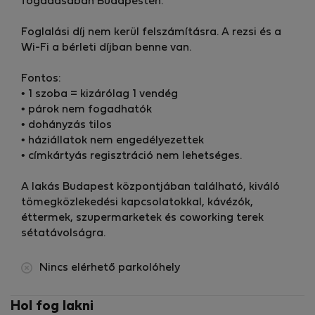
fogadásában Budapesten.
Foglalási díj nem kerül felszámításra. A rezsi és a
Wi-Fi a bérleti díjban benne van.
Fontos:
• 1 szoba = kizárólag 1 vendég
• párok nem fogadhatók
• dohányzás tilos
• háziállatok nem engedélyezettek
• címkártyás regisztráció nem lehetséges.
A lakás Budapest központjában található, kiváló
tömegközlekedési kapcsolatokkal, kávézók,
éttermek, szupermarketek és coworking terek
sétatávolságra.
Nincs elérhető parkolóhely
Hol fog lakni