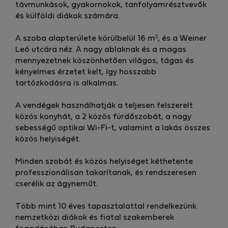
távmunkások, gyakornokok, tanfolyamrésztvevők
és külföldi diákok számára.
A szoba alapterülete körülbelül 16 m², és a Weiner
Leó utcára néz. A nagy ablaknak és a magas
mennyezetnek köszönhetően világos, tágas és
kényelmes érzetet kelt, így hosszabb
tartózkodásra is alkalmas.
A vendégek használhatják a teljesen felszerelt
közös konyhát, a 2 közös fürdőszobát, a nagy
sebességű optikai Wi-Fi-t, valamint a lakás összes
közös helyiségét.
Minden szobát és közös helyiséget kéthetente
professzionálisan takarítanak, és rendszeresen
cserélik az ágyneműt.
Több mint 10 éves tapasztalattal rendelkezünk
nemzetközi diákok és fiatal szakemberek