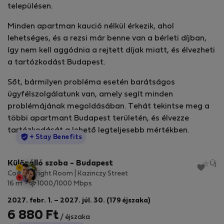
településen.
Minden apartman kaució nélkül érkezik, ahol
lehetséges, és a rezsi már benne van a bérleti díjban,
így nem kell aggódnia a rejtett díjak miatt, és élvezheti
a tartózkodást Budapest.
Sőt, bármilyen probléma esetén barátságos
ügyfélszolgálatunk van, amely segít minden
problémájának megoldásában. Tehát tekintse meg a
többi apartmant Budapest területén, és élvezze
tartózkodását a lehető legteljesebb mértékben.
StayProtection
+ Stay Benefits
Különálló szoba - Budapest
Új
Cosy & Bright Room | Kazinczy Street
2
16 m
1000/1000 Mbps
2027. febr. 1. – 2027. júl. 30. (179 éjszaka)
6 880 Ft
/ éjszaka