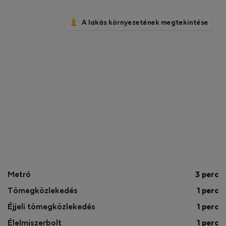
A lakás környezetének megtekintése
Metró
3 perc
Tömegközlekedés
1 perc
Éjjeli tömegközlekedés
1 perc
Élelmiszerbolt
1 perc