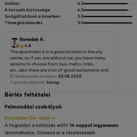
pontból
5
Szállás
4.5
pontból
5
A környék biztonsága
4.5
pontból
5
Szolgáltatások a közelben
5.0
pontból
5
Tömegközlekedés
5.0
pontból
Benedek K.
4.8
The apartment is in a great location in the city
center, so if you are without car, you have many
options to choose from: bus, metro, train,
etc...also there are a lot of good restaurants and
shops. The apartment is very nice, you can find
Értékelve ezen a napon:
03.08.2026
there everything you need. About Mónika and
Tartózkodási idő:
hónap
Zoltán: they are really nice people, great hosts. If
Bérlés feltételei
you need any help during your staying, you can
reach them easy, they respond fast and they are
Felmondási szabályok
really heplful. If I'll have to stay in Budapest again,
for sure I'll contact them in the first place!
Közvetlen (14- nap)
A foglalást a költözés előtt
14 nappal ingyenesen
lemondhatja. Olvassa el a részletesebb