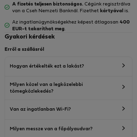
A fizetés teljesen biztonságos.
Cégünk regisztrálva
van a Cseh Nemzeti Banknál. Fizethet
kártyával
is.
Az ingatlanügynökségekhez képest átlagosan
400
EUR-t
takaríthat meg
.
Gyakori kérdések
Erről a szállásról
Hogyan értékelték ezt a lakást?
Milyen közel van a legközelebbi
tömegközlekedés?
Van az ingatlanban Wi-Fi?
Milyen messze van a főpályaudvar?