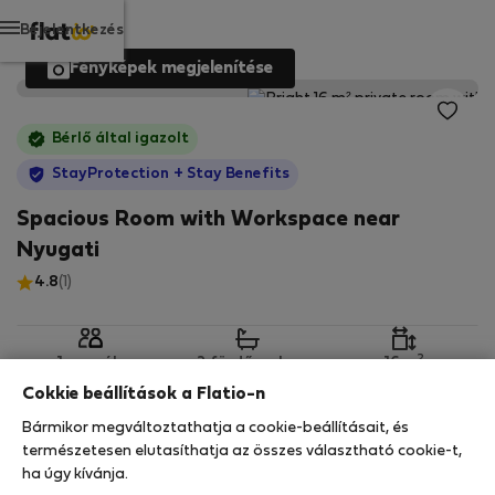
Bejelentkezés
Fényképek megjelenítése
Bérlő által igazolt
StayProtection
+ Stay Benefits
Spacious Room with Workspace near
Nyugati
4.8
(1)
2
1 személy
2 fürdőszoba
16 m
Cokkie beállítások a Flatio-n
Bármikor megváltoztathatja a cookie-beállításait, és
1. emelet
Wi-Fi
Felszerelt
természetesen elutasíthatja az összes választható cookie-t,
ha úgy kívánja.