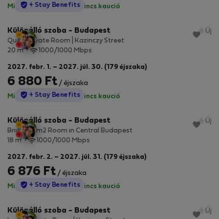
StayProtection
+ Stay Benefits
Minden díj benne van
·
Nincs kaució
Különálló szoba - Budapest
Új
Quiet Private Room | Kazinczy Street
2
20 m
1000/1000 Mbps
2027. febr. 1. – 2027. júl. 30. (179 éjszaka)
6 880 Ft
/ éjszaka
StayProtection
+ Stay Benefits
Minden díj benne van
·
Nincs kaució
Különálló szoba - Budapest
Új
Bright 18 m2 Room in Central Budapest
2
18 m
1000/1000 Mbps
2027. febr. 2. – 2027. júl. 31. (179 éjszaka)
6 876 Ft
/ éjszaka
StayProtection
+ Stay Benefits
Minden díj benne van
·
Nincs kaució
Különálló szoba - Budapest
Új