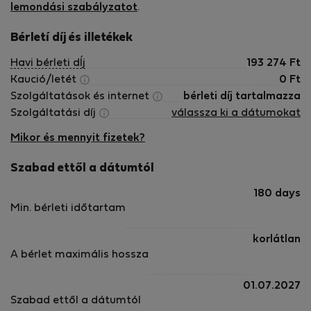
lemondási szabályzatot
.
Bérletí díj és illetékek
Havi bérleti dÍj
193 274
Ft
Kaució/letét
0
Ft
Szolgáltatások és internet
bérleti díj tartalmazza
Szolgáltatási díj
válassza ki a dátumokat
Mikor és mennyit fizetek?
Szabad ettől a dátumtól
180 days
Min. bérleti időtartam
korlátlan
A bérlet maximális hossza
01.07.2027
Szabad ettől a dátumtól