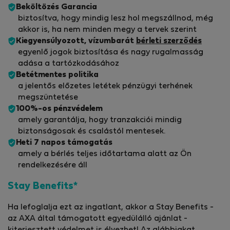
Beköltözés Garancia
biztosítva, hogy mindig lesz hol megszállnod, még
akkor is, ha nem minden megy a tervek szerint
Kiegyensúlyozott, vízumbarát
bérleti szerződés
egyenlő jogok biztosítása és nagy rugalmasság
adása a tartózkodásához
Betétmentes politika
a jelentős előzetes letétek pénzügyi terhének
megszüntetése
100%-os pénzvédelem
amely garantálja, hogy tranzakciói mindig
biztonságosak és csalástól mentesek.
Heti 7 napos támogatás
amely a bérlés teljes időtartama alatt az Ön
rendelkezésére áll
Stay Benefits*
Ha lefoglalja ezt az ingatlant, akkor a Stay Benefits -
az AXA által támogatott egyedülálló ajánlat -
kiterjesztett védelmet is élvezhet! Az alábbiakat