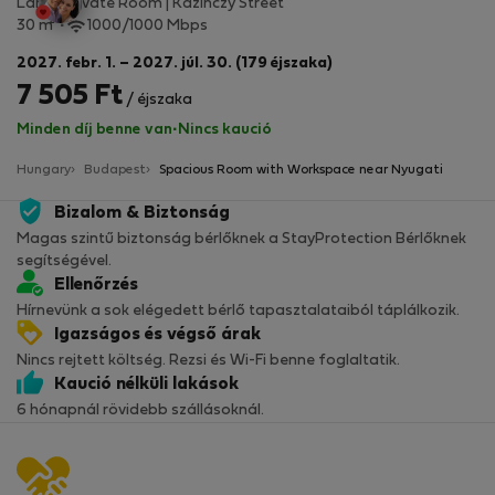
Large Private Room | Kazinczy Street
2
30 m
1000/1000 Mbps
2027. febr. 1. – 2027. júl. 30. (179 éjszaka)
7 505 Ft
/ éjszaka
Minden díj benne van
·
Nincs kaució
Hungary
Budapest
Spacious Room with Workspace near Nyugati
Bizalom & Biztonság
Magas szintű biztonság bérlőknek a StayProtection Bérlőknek
segítségével.
Ellenőrzés
Hírnevünk a sok elégedett bérlő tapasztalataiból táplálkozik.
Igazságos és végső árak
Nincs rejtett költség. Rezsi és Wi-Fi benne foglaltatik.
Kaució nélküli lakások
6 hónapnál rövidebb szállásoknál.