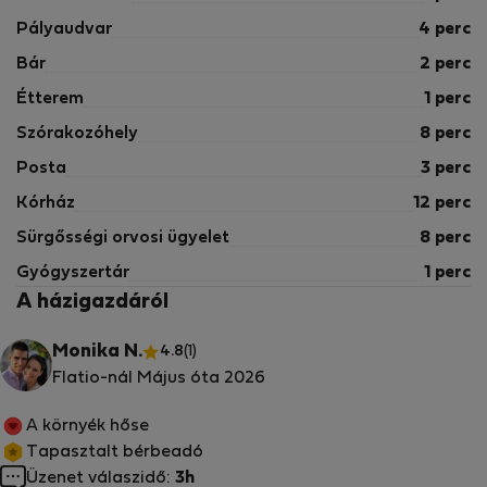
Pályaudvar
4 perc
Bár
2 perc
Étterem
1 perc
Szórakozóhely
8 perc
Posta
3 perc
Kórház
12 perc
Sürgősségi orvosi ügyelet
8 perc
Gyógyszertár
1 perc
A házigazdáról
Monika N.
4.8
(1)
Flatio-nál Május óta 2026
A környék hőse
Tapasztalt bérbeadó
Üzenet válaszidő:
3h