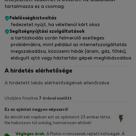
tartalmazza ez a csomag:
Felelősségbiztosítás
fedezetet nyújt, ha véletlenül kárt okoz
Segítségnyújtási szolgáltatások
a tartózkodás során felmerülő esetleges
problémákra, mint például az internetszolgáltatás
megszakadása, közüzemi hibák (áram, gáz, fűtés),
eldugult ajtó vagy háztartási gépek meghibásodása
A hirdetés elérhetősége
A hirdetett lakás elérhetőségének ellenőrzése
Utoljára frissítve
7 órával ezelőtt
Ez az ajánlat nagyon népszerű!
Az elmúlt két napban ezt az ajánlatot 23 ember látta.
Ne habozzon túl sokáig, hamarosan eltűnik!
Végleges árak.
A Flatio-n nincsenek rejtett költségek. A