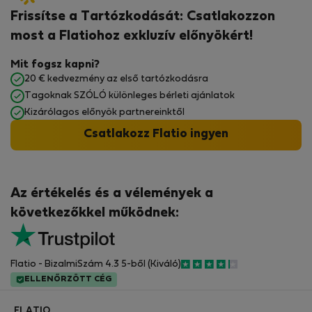
Frissítse a Tartózkodását: Csatlakozzon
most a Flatiohoz exkluzív előnyökért!
Mit fogsz kapni?
20 € kedvezmény az első tartózkodásra
Tagoknak SZÓLÓ különleges bérleti ajánlatok
Kizárólagos előnyök partnereinktől
Csatlakozz Flatio ingyen
Az értékelés és a vélemények a
következőkkel működnek:
Flatio - BizalmiSzám 4.3 5-ből (Kiváló)
ELLENŐRZÖTT CÉG
FLATIO