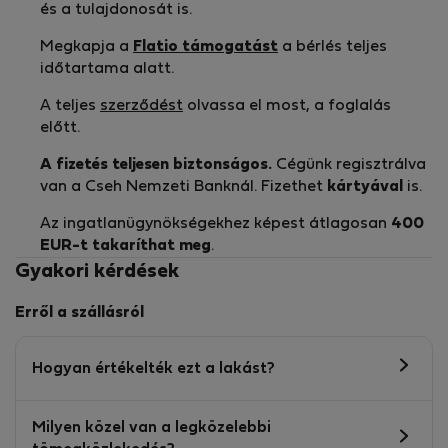
és a tulajdonosát is.
Megkapja a
Flatio támogatást
a bérlés teljes
időtartama alatt.
A teljes
szerződést
olvassa el most, a foglalás
előtt.
A fizetés teljesen biztonságos.
Cégünk regisztrálva
van a Cseh Nemzeti Banknál. Fizethet
kártyával
is.
Az ingatlanügynökségekhez képest átlagosan
400
EUR-t
takaríthat meg
.
Gyakori kérdések
Erről a szállásról
Hogyan értékelték ezt a lakást?
Milyen közel van a legközelebbi