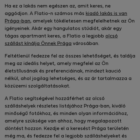
Ha ez a lakás nem egészen az, amit keres, ne
aggódjon. A Flatio-n számos más
kiadó lakás is van
Prága-ban
, amelyek tökéletesen megfelelhetnek az Ön
igényeinek. Akár egy hangulatos stúdiót, akár egy
tágas apartmant keres, a Flatio a legjobb
olcsó
szállást kínálja Önnek Prága
városában.
Feltétlenül fedezze fel az összes lehetőséget, és találja
meg az ideális helyet, amely megfelel az Ön
életstílusának és preferenciáinak, mindezt kaució
nélkül, ahol jogilag lehetséges, és az ár tartalmazza a
közüzemi szolgáltatásokat.
A Flatio segítségével hozzáférhet az olcsó
szálláshelyek részletes listájához Prága-ban, kiváló
minőségű fotókhoz, és minden olyan információhoz,
amelyre szüksége van ahhoz, hogy megalapozott
döntést hozzon. Kezdje el a keresést Prága területén
még ma, és fedezze fel a legjobb szálláshelyeket és