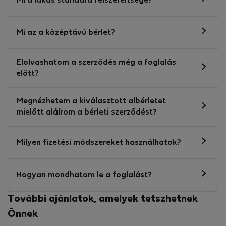
Mi a lakás standard felszereltsége?
Mi az a középtávú bérlet?
Elolvashatom a szerződés még a foglalás
előtt?
Megnézhetem a kiválasztott albérletet
mielőtt aláírom a bérleti szerződést?
Milyen fizetési módszereket használhatok?
Hogyan mondhatom le a foglalást?
További ajánlatok, amelyek tetszhetnek
Önnek