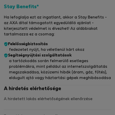
Stay Benefits*
Ha lefoglalja ezt az ingatlant, akkor a Stay Benefits -
az AXA által támogatott egyedülálló ajánlat -
kiterjesztett védelmet is élvezhet! Az alábbiakat
tartalmazza ez a csomag:
Felelősségbiztosítás
fedezetet nyújt, ha véletlenül kárt okoz
Segítségnyújtási szolgáltatások
a tartózkodás során felmerülő esetleges
problémákra, mint például az internetszolgáltatás
megszakadása, közüzemi hibák (áram, gáz, fűtés),
eldugult ajtó vagy háztartási gépek meghibásodása
A hirdetés elérhetősége
A hirdetett lakás elérhetőségének ellenőrzése