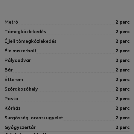
Metró
2 perc
Tömegközlekedés
2 perc
Éjjeli tömegközlekedés
2 perc
Élelmiszerbolt
2 perc
Pályaudvar
2 perc
Bár
2 perc
Étterem
2 perc
Szórakozóhely
2 perc
Posta
2 perc
Kórház
2 perc
Sürgősségi orvosi ügyelet
2 perc
Gyógyszertár
2 perc