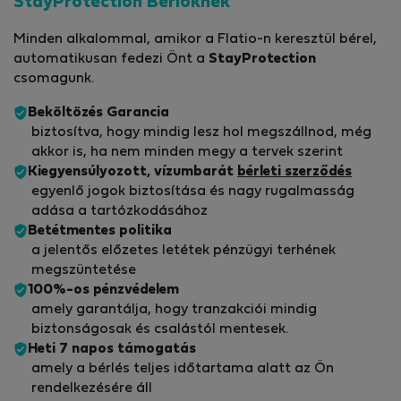
StayProtection Bérlőknek
Minden alkalommal, amikor a Flatio-n keresztül bérel,
automatikusan fedezi Önt a
StayProtection
csomagunk.
Beköltözés Garancia
biztosítva, hogy mindig lesz hol megszállnod, még
akkor is, ha nem minden megy a tervek szerint
Kiegyensúlyozott, vízumbarát
bérleti szerződés
egyenlő jogok biztosítása és nagy rugalmasság
adása a tartózkodásához
Betétmentes politika
a jelentős előzetes letétek pénzügyi terhének
megszüntetése
100%-os pénzvédelem
amely garantálja, hogy tranzakciói mindig
biztonságosak és csalástól mentesek.
Heti 7 napos támogatás
amely a bérlés teljes időtartama alatt az Ön
rendelkezésére áll