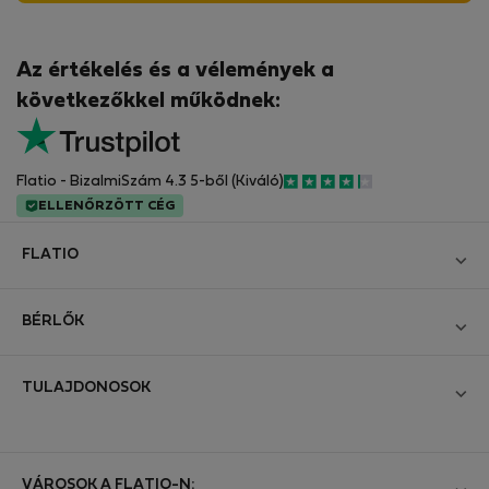
Az értékelés és a vélemények a
következőkkel működnek:
Flatio - BizalmiSzám 4.3 5-ből (Kiváló)
ELLENŐRZÖTT CÉG
FLATIO
Blog
BÉRLŐK
Legyen Partnerünk
Bejelentkezés
Csatlakozzon a Digitális Nomád Tesztelő Klubhoz
TULAJDONOSOK
Hozza létre a fiókomat
Kapcsolat és Impresszum
Bejelentkezés
Cégeknek
Üzleti feltételek
Hirdesse meg ingatlanát
VÁROSOK A FLATIO-N: