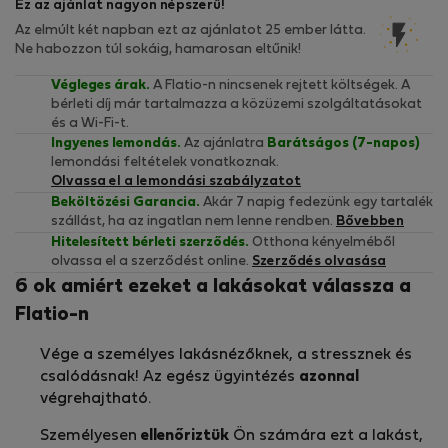
Ez az ajánlat nagyon népszerű!
Az elmúlt két napban ezt az ajánlatot 25 ember látta.
Ne habozzon túl sokáig, hamarosan eltűnik!
Végleges árak.
A Flatio-n nincsenek rejtett költségek. A
bérleti díj már tartalmazza a közüzemi szolgáltatásokat
és a Wi-Fi-t.
Ingyenes lemondás.
Az ajánlatra
Barátságos (7-napos)
lemondási feltételek vonatkoznak.
Olvassa el a lemondási szabályzatot
Beköltözési Garancia.
Akár 7 napig fedezünk egy tartalék
szállást, ha az ingatlan nem lenne rendben.
Bővebben
Hitelesített bérleti szerződés.
Otthona kényelméből
olvassa el a szerződést online.
Szerződés olvasása
6 ok amiért ezeket a lakásokat válassza a
Flatio-n
Vége a személyes lakásnézőknek, a stressznek és
csalódásnak! Az egész ügyintézés
azonnal
végrehajtható.
Személyesen
ellenőriztük
Ön számára ezt a lakást,