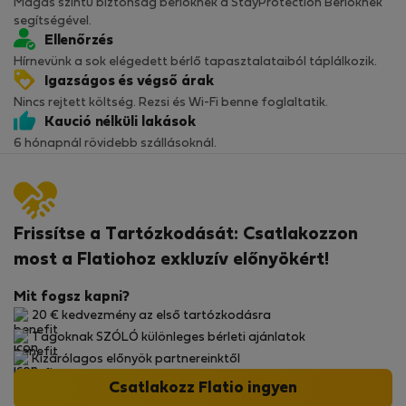
Magas szintű biztonság bérlőknek a StayProtection Bérlőknek
segítségével.
Ellenőrzés
Hírnevünk a sok elégedett bérlő tapasztalataiból táplálkozik.
Igazságos és végső árak
Nincs rejtett költség. Rezsi és Wi-Fi benne foglaltatik.
Kaució nélküli lakások
6 hónapnál rövidebb szállásoknál.
Frissítse a Tartózkodását: Csatlakozzon
most a Flatiohoz exkluzív előnyökért!
Mit fogsz kapni?
20 € kedvezmény az első tartózkodásra
Tagoknak SZÓLÓ különleges bérleti ajánlatok
Kizárólagos előnyök partnereinktől
Csatlakozz Flatio ingyen