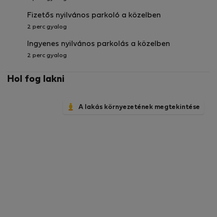
Fizetős nyilvános parkoló a közelben
2 perc gyalog
Ingyenes nyilvános parkolás a közelben
2 perc gyalog
Hol fog lakni
A lakás környezetének megtekintése