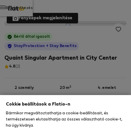
Bejelentkezés
Fényképek megjelenítése
Bérlő által igazolt
StayProtection
+ Stay Benefits
Quaint Singular Apartment in City Center
4.8
(2)
2
2 személy
20 m
4. emelet
Cokkie beállítások a Flatio-n
Wi-Fi
Felszerelt
Bármikor megváltoztathatja a cookie-beállításait, és
természetesen elutasíthatja az összes választható cookie-t,
ha úgy kívánja.
StayProtection
Stay Benefits