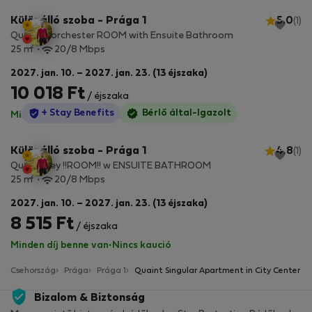
Különálló szoba - Prága 1
5.0
(1)
Quaint Dorchester ROOM with Ensuite Bathroom
2
25 m
20/8 Mbps
2027. jan. 10. – 2027. jan. 23. (13 éjszaka)
10 018 Ft
/ éjszaka
StayProtection
+ Stay Benefits
Bérlő által-Igazolt
Minden díj benne van
·
Nincs kaució
Különálló szoba - Prága 1
4.8
(1)
Quaint Key !!ROOM!! w ENSUITE BATHROOM
2
25 m
20/8 Mbps
2027. jan. 10. – 2027. jan. 23. (13 éjszaka)
8 515 Ft
/ éjszaka
Minden díj benne van
·
Nincs kaució
Csehország
Prága
Prága 1
Quaint Singular Apartment in City Center
Bizalom & Biztonság