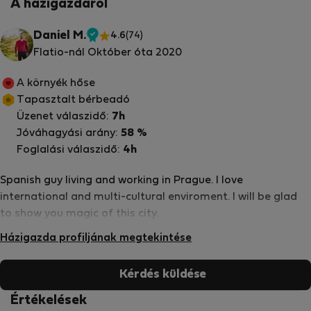
A házigazdáról
Daniel M.
4.6
(74)
Ellenőrzött
Flatio-nál Október óta 2020
tulajdonos
A környék hőse
Tapasztalt bérbeadó
Üzenet válaszidő:
7h
Jóváhagyási arány:
58 %
Foglalási válaszidő:
4h
Spanish guy living and working in Prague. I love
international and multi-cultural enviroment. I will be glad
to show you magic of this city.
Házigazda profiljának megtekintése
Kérdés küldése
Értékelések