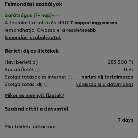
Felmondási szabályok
Barátságos (7- nap)
A foglalást a költözés előtt
7 nappal ingyenesen
lemondhatja. Olvassa el a részletesebb
lemondási szabályzatot
.
Bérletí díj és illetékek
Havi bérleti dÍj
285 500
Ft
Kaució/letét
0
Ft
Szolgáltatások és internet
bérleti díj tartalmazza
Szolgáltatási díj
válassza ki a dátumokat
Mikor és mennyit fizetek?
Szabad ettől a dátumtól
7 days
Min. bérleti időtartam