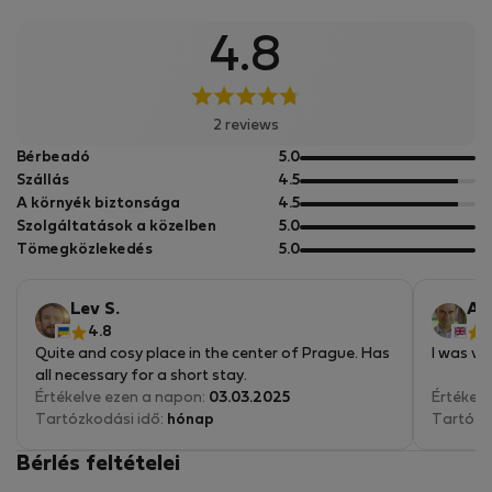
4.8
2 reviews
5
Bérbeadó
5.0
pontból
5
Szállás
4.5
pontból
5
A környék biztonsága
4.5
pontból
5
Szolgáltatások a közelben
5.0
pontból
5
Tömegközlekedés
5.0
pontból
Lev S.
Azr
4.8
Quite and cosy place in the center of Prague. Has
I was ver
all necessary for a short stay.
Értékelve ezen a napon:
03.03.2025
Értékelv
Tartózkodási idő:
hónap
Tartózk
Bérlés feltételei