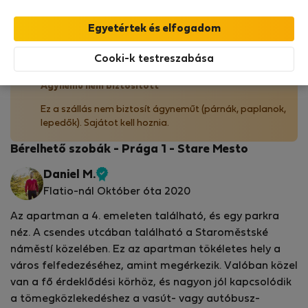
Az Ön tartózkodását ebben az ingatlanban a
StayProtection
csomagunk fedezi,
amely
tartalmazza a Stay Benefits csomagot
!
Bővebben
Cooki-k testreszabása
Ágynemű nem biztosított
Ez a szállás nem biztosít ágyneműt (párnák, paplanok,
lepedők). Sajátot kell hoznia.
Bérelhető szobák - Prága 1 - Stare Mesto
Daniel M.
Ellenőrzött
Flatio-nál Október óta 2020
tulajdonos
Az apartman a 4. emeleten található, és egy parkra
néz. A csendes utcában található a Staroměstské
náměstí közelében. Ez az apartman tökéletes hely a
város felfedezéséhez, amint megérkezik. Valóban közel
van a fő érdeklődési körhöz, és nagyon jól kapcsolódik
a tömegközlekedéshez a vasút- vagy autóbusz-