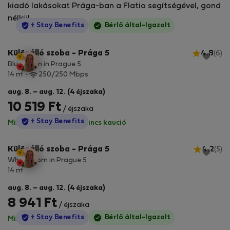
kiadó lakásokat Prága-ban a Flatio segítségével, gond
nélkül.
StayProtection
+ Stay Benefits
Bérlő által-Igazolt
Különálló szoba - Prága 5
4.8
(6)
Blue room in Prague 5
2
14 m
250/250 Mbps
aug. 8. – aug. 12. (4 éjszaka)
10 519 Ft
/ éjszaka
StayProtection
+ Stay Benefits
Minden díj benne van
·
Nincs kaució
Különálló szoba - Prága 5
4.2
(5)
White room in Prague 5
2
14 m
aug. 8. – aug. 12. (4 éjszaka)
8 941 Ft
/ éjszaka
StayProtection
+ Stay Benefits
Bérlő által-Igazolt
Minden díj benne van
·
Nincs kaució