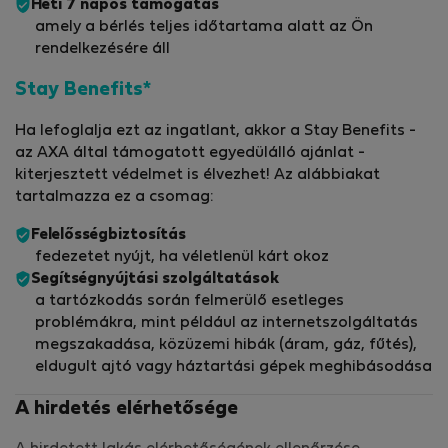
Heti 7 napos támogatás
amely a bérlés teljes időtartama alatt az Ön
rendelkezésére áll
Stay Benefits*
Ha lefoglalja ezt az ingatlant, akkor a Stay Benefits -
az AXA által támogatott egyedülálló ajánlat -
kiterjesztett védelmet is élvezhet! Az alábbiakat
tartalmazza ez a csomag:
Felelősségbiztosítás
fedezetet nyújt, ha véletlenül kárt okoz
Segítségnyújtási szolgáltatások
a tartózkodás során felmerülő esetleges
problémákra, mint például az internetszolgáltatás
megszakadása, közüzemi hibák (áram, gáz, fűtés),
eldugult ajtó vagy háztartási gépek meghibásodása
A hirdetés elérhetősége