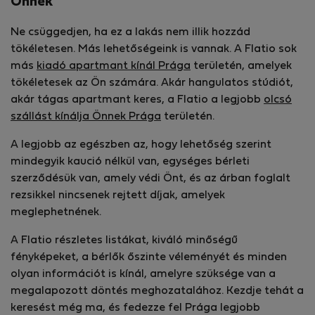
Önnek
Ne csüggedjen, ha ez a lakás nem illik hozzád
tökéletesen. Más lehetőségeink is vannak. A Flatio sok
más
kiadó apartmant kínál Prága
területén, amelyek
tökéletesek az Ön számára. Akár hangulatos stúdiót,
akár tágas apartmant keres, a Flatio a legjobb
olcsó
szállást kínálja Önnek Prága
területén.
A legjobb az egészben az, hogy lehetőség szerint
mindegyik kaució nélkül van, egységes bérleti
szerződésük van, amely védi Önt, és az árban foglalt
rezsikkel nincsenek rejtett díjak, amelyek
meglephetnének.
A Flatio részletes listákat, kiváló minőségű
fényképeket, a bérlők őszinte véleményét és minden
olyan információt is kínál, amelyre szüksége van a
megalapozott döntés meghozatalához. Kezdje tehát a
keresést még ma, és fedezze fel Prága legjobb