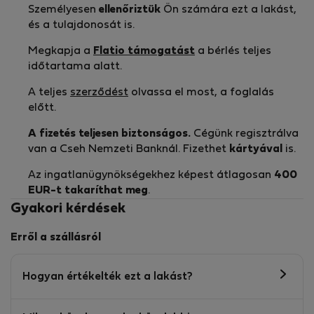
Személyesen
ellenőriztük
Ön számára ezt a lakást,
és a tulajdonosát is.
Megkapja a
Flatio támogatást
a bérlés teljes
időtartama alatt.
A teljes
szerződést
olvassa el most, a foglalás
előtt.
A fizetés teljesen biztonságos.
Cégünk regisztrálva
van a Cseh Nemzeti Banknál. Fizethet
kártyával
is.
Az ingatlanügynökségekhez képest átlagosan
400
EUR-t
takaríthat meg
.
Gyakori kérdések
Erről a szállásról
Hogyan értékelték ezt a lakást?