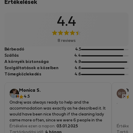
we decided to take the renting to the next level and
Értékelések
started a complete interior reconstruction. I don&#039;t
live in the house but not that far away either, so do not
4.4
hesitate to contact me in case of any questions about the
house, neighbourhood or Prague which I know quite well.
8 reviews
5
Bérbeadó
4.5
pontból
5
Szállás
4.4
pontból
5
A környék biztonsága
4.9
pontból
5
Szolgáltatások a közelben
4.6
pontból
5
Tömegközlekedés
4.6
pontból
Monica S.
Yu
4.5
3
Ondrej was always ready to help and the
.
accommodation was exactly as he described it. It
would have been nice though if the cleaning lady
came more often, since we were 6 people in the
house and sometimes she wouldn't come for
Értékelve ezen a napon:
03.01.2025
Értékelv
more than 3 weeks.
Tartózkodási idő:
4 hónap
Tartózk