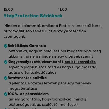
15:00
11:00
StayProtection Bérlőknek
Minden alkalommal, amikor a Flatio-n keresztül bérel,
automatikusan fedezi Önt a
StayProtection
csomagunk.
Beköltözés Garancia
biztosítva, hogy mindig lesz hol megszállnod, még
akkor is, ha nem minden megy a tervek szerint
Kiegyensúlyozott, vízumbarát
bérleti szerződés
egyenlő jogok biztosítása és nagy rugalmasság
adása a tartózkodásához
Betétmentes politika
a jelentős előzetes letétek pénzügyi terhének
megszüntetése
100%-os pénzvédelem
amely garantálja, hogy tranzakciói mindig
biztonságosak és csalástól mentesek.