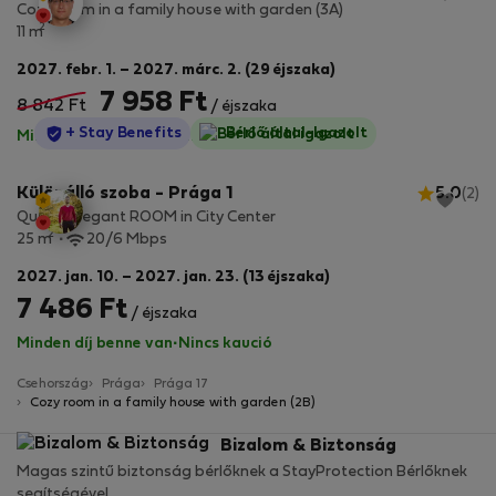
Cozy room in a family house with garden (3A)
2
11 m
2027. febr. 1. – 2027. márc. 2. (29 éjszaka)
7 958 Ft
8 842 Ft
/ éjszaka
StayProtection
+ Stay Benefits
Bérlő által-Igazolt
Minden díj benne van
·
Nincs kaució
Különálló szoba - Prága 1
5.0
(2)
Quaint Elegant ROOM in City Center
2
25 m
20/6 Mbps
2027. jan. 10. – 2027. jan. 23. (13 éjszaka)
7 486 Ft
/ éjszaka
Minden díj benne van
·
Nincs kaució
Csehország
Prága
Prága 17
Cozy room in a family house with garden (2B)
Bizalom & Biztonság
Magas szintű biztonság bérlőknek a StayProtection Bérlőknek
segítségével.