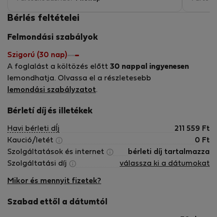
Bérlés feltételei
Felmondási szabályok
Szigorú (30 nap)
A foglalást a költözés előtt
30 nappal ingyenesen
lemondhatja. Olvassa el a részletesebb
lemondási szabályzatot
.
Bérletí díj és illetékek
Havi bérleti dÍj
211 559
Ft
Kaució/letét
0
Ft
Szolgáltatások és internet
bérleti díj tartalmazza
Szolgáltatási díj
válassza ki a dátumokat
Mikor és mennyit fizetek?
Szabad ettől a dátumtól