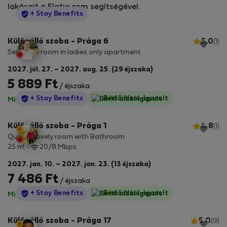
lakásait a Flatio.com segítségével.
StayProtection
+ Stay Benefits
Különálló szoba - Prága 6
5.0
(1)
Separate room in ladies only apartment
2027. júl. 27. – 2027. aug. 25. (29 éjszaka)
5 889 Ft
/ éjszaka
StayProtection
+ Stay Benefits
Bérlő által-Igazolt
Minden díj benne van
·
Nincs kaució
Különálló szoba - Prága 1
4.8
(1)
Quaint Lovely room with Bathroom
2
25 m
20/8 Mbps
2027. jan. 10. – 2027. jan. 23. (13 éjszaka)
7 486 Ft
/ éjszaka
StayProtection
+ Stay Benefits
Bérlő által-Igazolt
Minden díj benne van
·
Nincs kaució
Különálló szoba - Prága 17
5.0
(9)