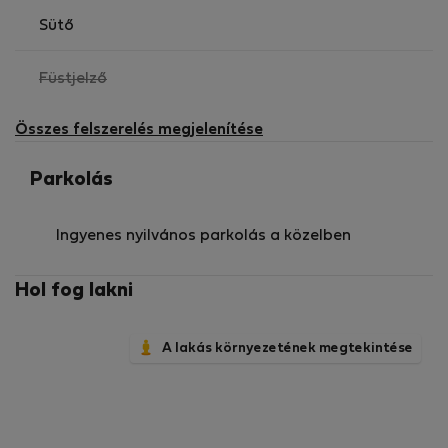
Sütő
,
Füstjelző
nem
elérhető
Összes felszerelés megjelenítése
Parkolás
Ingyenes nyilvános parkolás a közelben
Hol fog lakni
A lakás környezetének megtekintése