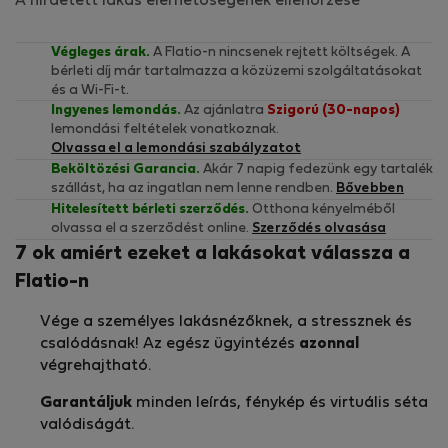
A hirdetett lakás elérhetőségének ellenőrzése
Végleges árak.
A Flatio-n nincsenek rejtett költségek. A
bérleti díj már tartalmazza a közüzemi szolgáltatásokat
és a Wi-Fi-t.
Ingyenes lemondás.
Az ajánlatra
Szigorú (30-napos)
lemondási feltételek vonatkoznak.
Olvassa el a lemondási szabályzatot
Beköltözési Garancia.
Akár 7 napig fedezünk egy tartalék
szállást, ha az ingatlan nem lenne rendben.
Bővebben
Hitelesített bérleti szerződés.
Otthona kényelméből
olvassa el a szerződést online.
Szerződés olvasása
7 ok amiért ezeket a lakásokat válassza a
Flatio-n
Vége a személyes lakásnézőknek, a stressznek és
csalódásnak! Az egész ügyintézés
azonnal
végrehajtható.
Garantáljuk
minden leírás, fénykép és virtuális séta
valódiságát.