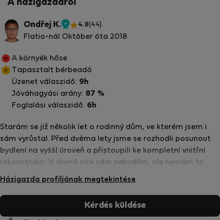
A házigazdáról
Ondřej K.
4.8
(44)
Ellenőrzött
Flatio-nál Október óta 2018
tulajdonos
A környék hőse
Tapasztalt bérbeadó
Üzenet válaszidő:
9h
Jóváhagyási arány:
87 %
Foglalási válaszidő:
6h
Starám se již několik let o rodinný dům, ve kterém jsem i
sám vyrůstal. Před dvěma lety jsme se rozhodli posunout
bydlení na vyšší úroveň a přistoupili ke kompletní vnitřní
rekonstrukci. V domě sice sám nebydlím, ale nemám to
daleko, neváhejte se proto na mě obrátit, pokud budete
Házigazda profiljának megtekintése
mít jakýkoli dotaz k bydlení nebo k okolí či Praze obecně,
kterou snad znám velmi dobře. --- I have been taking care
Kérdés küldése
of this family house for the past few years. Two years ago,