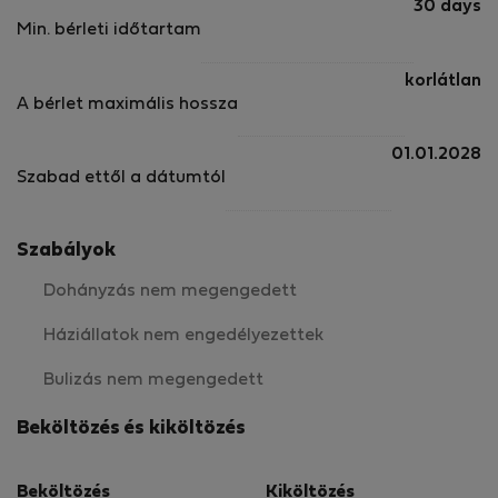
30 days
Min. bérleti időtartam
korlátlan
A bérlet maximális hossza
01.01.2028
Szabad ettől a dátumtól
Szabályok
Dohányzás nem megengedett
Háziállatok nem engedélyezettek
Bulizás nem megengedett
Beköltözés és kiköltözés
Beköltözés
Kiköltözés