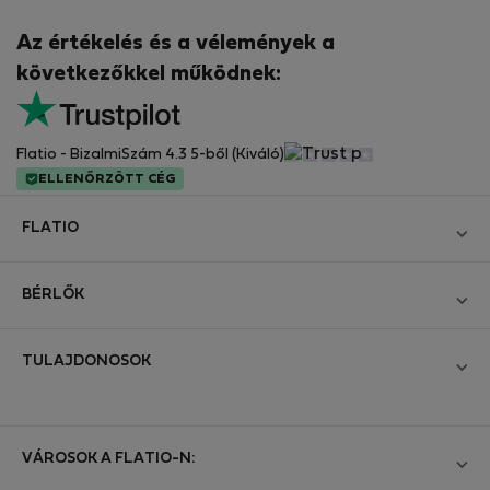
Az értékelés és a vélemények a
következőkkel működnek:
Flatio - BizalmiSzám 4.3 5-ből (Kiváló)
ELLENŐRZÖTT CÉG
FLATIO
Blog
BÉRLŐK
Legyen Partnerünk
Bejelentkezés
Csatlakozzon a Digitális Nomád Tesztelő Klubhoz
TULAJDONOSOK
Hozza létre a fiókomat
Kapcsolat és Impresszum
Bejelentkezés
Cégeknek
Üzleti feltételek
Hirdesse meg ingatlanát
VÁROSOK A FLATIO-N:
StayProtection bérlőknek
Személyes adatok védelme