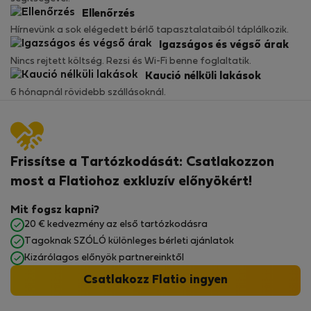
Ellenőrzés
Hírnevünk a sok elégedett bérlő tapasztalataiból táplálkozik.
Igazságos és végső árak
Nincs rejtett költség. Rezsi és Wi-Fi benne foglaltatik.
Kaució nélküli lakások
6 hónapnál rövidebb szállásoknál.
Frissítse a Tartózkodását: Csatlakozzon
most a Flatiohoz exkluzív előnyökért!
Mit fogsz kapni?
20 € kedvezmény az első tartózkodásra
Tagoknak SZÓLÓ különleges bérleti ajánlatok
Kizárólagos előnyök partnereinktől
Csatlakozz Flatio ingyen