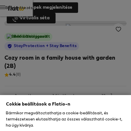
Fényképek megjelenítése
Bejelentkezés
Virtuális séta
Bérlő által igazolt
StayProtection
+ Stay Benefits
Cozy room in a family house with garden
(2B)
4.4
(8)
2
1 személy
1 fürdőszoba
12 m
Cokkie beállítások a Flatio-n
Bármikor megváltoztathatja a cookie-beállításait, és
Földszint
Wi-Fi
Felszerelt
természetesen elutasíthatja az összes választható cookie-t,
ha úgy kívánja.