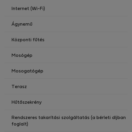
Az utcán komplikációk nélkül parkolhat egy autóval. A
Internet (Wi-Fi)
repülőtér 15 perces autóútra, a villamosmegálló
(beleértve az éjszakai villamosokat is) 4 perces sétára
Ágynemű
található.
Központi fűtés
Mosógép
Mosogatógép
Terasz
Hűtőszekrény
Rendszeres takarítási szolgáltatás (a bérleti díjban
foglalt)