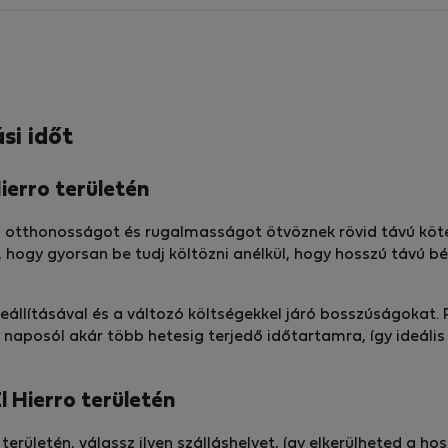
si időt
ierro területén
tén otthonosságot és rugalmasságot ötvöznek rövid távú köt
, hogy gyorsan be tudj költözni anélkül, hogy hosszú távú b
eállításával és a változó költségekkel járó bosszúságokat.
y naposól akár több hetesig terjedő időtartamra, így ideál
l Hierro területén
 területén, válassz ilyen szálláshelyet, így elkerülheted a 