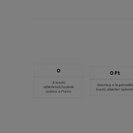
0
0 Ft
A kiadó
Jelenleg a legolcsóbb
albérletek/szobák
kiadó albérlet ajánla
száma a Flatio