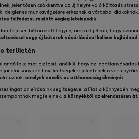
, jelentősen csökkentve az új helyre való költözés stresszét
k ideiglenes munkavégzésre érkeznek a városba, diákoknak
etne felfedezni, mielőtt végleg letelepedik
.
lan teljesen bútorozott legyen, ami azt jelenti, hogy azon
költözéssel vagy új bútorok vásárlásával kellene bajlódnod
.
ro területén
állandó lakcímet biztosít, anélkül, hogy az ingatlanvásárlá
ti díjai alacsonyabb havi költségeket jelentenek a versenytá
rtalmaznak,
amelyek növelik az otthonosság élményét
.
etes ingatlanleírásaink segítségével a Flatio könnyedén me
t szempontnak megfelelnek,
a környéktől az elrendezésen át