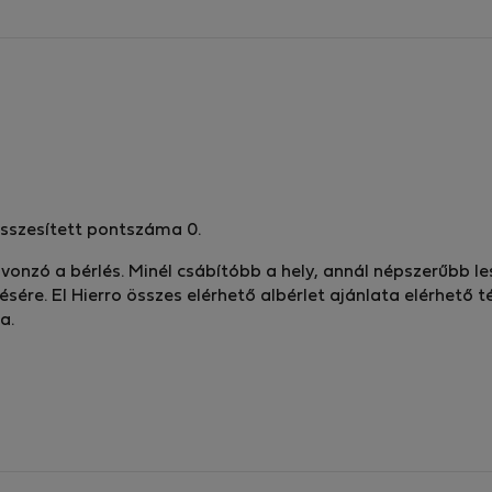
 összesített pontszáma 0.
e vonzó a bérlés. Minél csábítóbb a hely, annál népszerűbb 
ésére. El Hierro összes elérhető albérlet ajánlata elérhető
a.