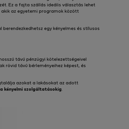
. Ez a fajta szállás ideális választás lehet
, akik az egyetemi programok között
nal berendezkedhetsz egy kényelmes és stílusos
s hosszú távú pénzügyi kötelezettségeivel
rsak rövid távú bérleményeihez képest, és
gtalálja azokat a lakásokat az adott
 a kényelmi szolgáltatásokig
.