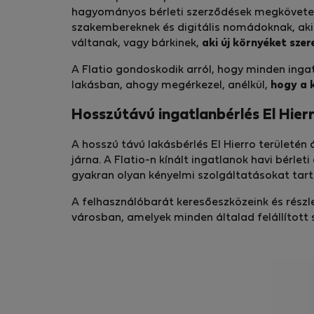
hagyományos bérleti szerződések megkövetelnek
szakembereknek és digitális nomádoknak, aki
váltanak, vagy bárkinek,
aki új környéket szer
A Flatio gondoskodik arról, hogy minden ingat
lakásban, ahogy megérkezel, anélkül,
hogy a 
Hosszútávú ingatlanbérlés El Hier
A hosszú távú lakásbérlés El Hierro területén 
járna. A Flatio-n kínált ingatlanok havi bérle
gyakran olyan kényelmi szolgáltatásokat ta
A felhasználóbarát keresőeszközeink és részl
városban, amelyek minden általad felállítot