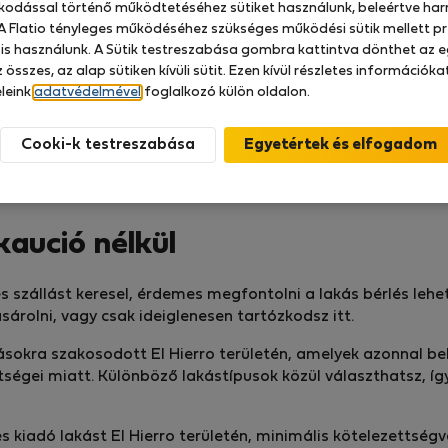
zkodással történő működtetéséhez sütiket használunk, beleértve har
 A Flatio tényleges működéséhez szükséges működési sütik mellett pr
 is használunk. A Sütik testreszabása gombra kattintva dönthet az e
 összes, az alap sütiken kívüli sütit. Ezen kívül részletes információk
leink
adatvédelmével
foglalkozó külön oldalon.
Cooki-k testreszabása
kaució nélkül
és szállást keresel, érdemes megfontolni a lakás bérlés lehe
árolni, vagy csak ideiglenesen tartózkodsz itt.
kásokra szakosodott El Hierro területén, amelyek azonnal b
tségei miatt. Különböző lakástípusok közül választhatsz, í
kiadó lakást El Hierro területén, minimális kötelezettség­vá