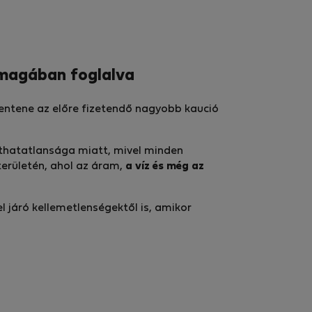
t magában foglalva
elentene az előre fizetendő nagyobb kaució
íthatatlan­sága miatt, mivel minden
 területén, ahol az áram,
a víz és még az
járó kellemetlenségektől is, amikor