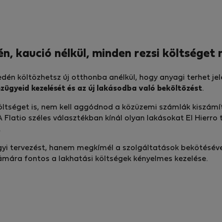
én, kaució nélkül, minden rezsi költsége
yedén költözhetsz új otthonba anélkül, hogy anyagi terhet j
zügyeid kezelését és az új lakásodba való beköltözést
.
iköltséget is, nem kell aggódnod a közüzemi számlák kiszám
 A Flatio széles választékban kínál olyan lakásokat El Hierro
.
i tervezést, hanem megkímél a szolgáltatások bekötésével 
zámára fontos a lakhatási költségek kényelmes kezelése.