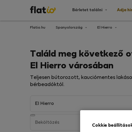
Bérletet találni
Adja hi
Flatio.hu
Spanyolország
El Hierro
Találd meg következő 
El Hierro városában
Teljesen bútorozott, kauciómentes lakáso
bérbeadóktól.
Cokkie beállításo