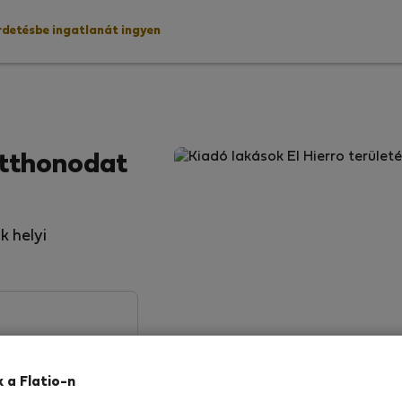
rdetésbe ingatlanát ingyen
otthonodat
k helyi
k a Flatio-n