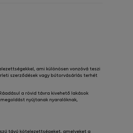
elezettségekkel, ami különösen vonzóvá teszi
érleti szerződések vagy bútorvásárlás terhét
 Ráadásul a rövid távra kivehető lakások
is megoldást nyújtanak nyaralóknak,
hosszú távú kötelezettségeket, amelyeket a