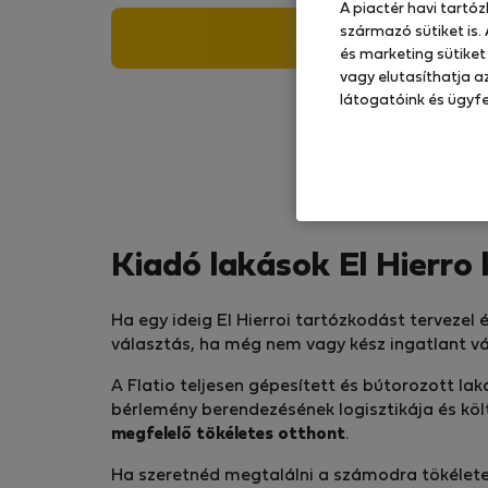
A piactér havi tartó
származó sütiket is.
Keresés
és marketing sütiket
vagy elutasíthatja az
látogatóink és ügyfe
Kiadó lakások El Hierro 
Ha egy ideig El Hierroi tartózkodást tervezel 
választás, ha még nem vagy kész ingatlant vás
A Flatio teljesen gépesített és bútorozott la
bérlemény berendezésének logisztikája és köl
megfelelő tökéletes otthont
.
Ha szeretnéd megtalálni a számodra tökéletes 