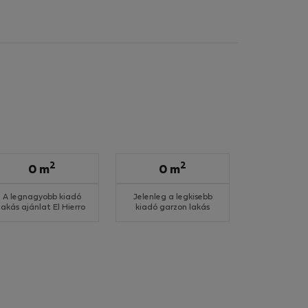
2
2
0 m
0 m
A legnagyobb kiadó
Jelenleg a legkisebb
lakás ajánlat El Hierro
kiadó garzon lakás