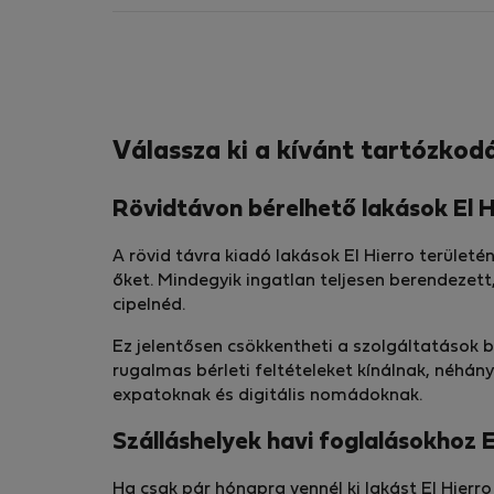
Válassza ki a kívánt tartózkodá
Rövidtávon bérelhető lakások El H
A rövid távra kiadó lakások El Hierro terüle
őket. Mindegyik ingatlan teljesen berendezett
cipelnéd.
Ez jelentősen csökkentheti a szolgáltatások b
rugalmas bérleti feltételeket kínálnak, néhán
expatoknak és digitális nomádoknak.
Szálláshelyek havi foglalásokhoz E
Ha csak pár hónapra vennél ki lakást El Hierro