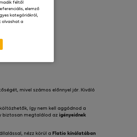
madik féltől
eferenciális, elemző
gyes kategóriákról,
at olvashat a
tőségét, mivel számos előnnyel jár. Kiváló
eköltözhetők, így nem kell aggódnod a
gy biztosan megtalálod az
igényeidnek
llalással, nézz körül a
Flatio kínálatában