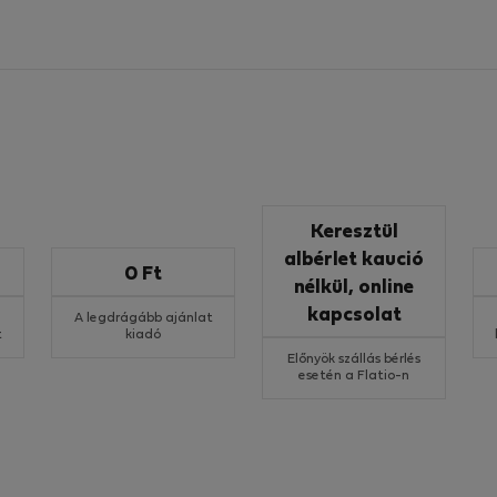
Keresztül
albérlet kaució
0 Ft
nélkül, online
kapcsolat
A legdrágább ajánlat
t
kiadó
Előnyök szállás bérlés
esetén a Flatio-n