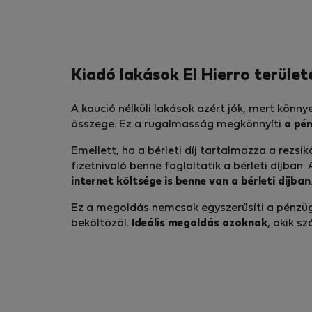
Kiadó lakások El Hierro terület
A kaució nélküli lakások azért jók, mert könn
összege. Ez a rugalmasság megkönnyíti
a pén
Emellett, ha a bérleti díj tartalmazza a rezs
fizetnivaló benne foglaltatik a bérleti díjban.
internet költsége is benne van a bérleti díjban
Ez a megoldás nemcsak egyszerűsíti a pénzügy
beköltözöl.
Ideális megoldás azoknak
, akik s