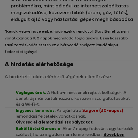
problémákra, mint például az internetszolgáltatás
megszakadása, közüzemi hibák (áram, gáz, fűtés),
eldugult ajtó vagy háztartási gépek meghibásodása
*Kérjük, vegye figyelembe, hogy ezek a rendkívüli Stay Benefits nem
vonatkoznak a 180 napok meghaladó foglalásokra. Ezen hosszabb
távú tartózkodás esetén ez a bérbeadó ehelyett kaucióalapú
fedezetet igényel.
A hirdetés elérhetősége
A hirdetett lakás elérhetőségének ellenőrzése
Végleges árak.
A Flatio-n nincsenek rejtett költségek. A
bérleti díj már tartalmazza a közüzemi szolgáltatásokat
és a Wi-Fi-t.
Ingyenes lemondás.
Az ajánlatra
Szigorú (30-napos)
lemondási feltételek vonatkoznak.
Olvassa el a lemondási szabályzatot
Beköltözési Garancia.
Akár 7 napig fedezünk egy tartalék
szállást, ha az ingatlan nem lenne rendben.
Bővebben