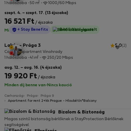
2
1 hálószoba
50 m
1000/60 Mbps
szept. 4. – szept. 17. (13 éjszaka)
16 521 Ft
/ éjszaka
StayProtection
+ Stay Benefits
Bérlő által-Igazolt
Minden díj benne van
·
Nincs kaució
Lakás - Prága 3
5.0
(2)
Cozy 1+1 apartment Vinohrady
2
1 hálószoba
41 m
250/20 Mbps
aug. 12. – aug. 16. (4 éjszaka)
19 920 Ft
/ éjszaka
Minden díj benne van
·
Nincs kaució
Csehország
Prága
Prága 9
Apartment for rent 2+kk Prague - Hloubětín*Balcony
Bizalom & Biztonság
Magas szintű biztonság bérlőknek a StayProtection Bérlőknek
segítségével.