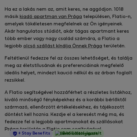
Ha ez a lakás nem az, amit keres, ne aggódjon. 1018
másik
kiadó apartman van Prága
településen, Flatio-n,
amelyek tökéletesen megfelelnek az Ön igényeinek.
Akár hangulatos stúdiót, akár tágas apartmant keres
több ember vagy nagy család számára, a Flatio a
legjobb
olcsó szállást kínálja Önnek Prága
területén.
Feltétlenül fedezze fel az összes lehetőséget, és találja
meg az életstílusának és preferenciáinak megfelelő
ideális helyet, mindezt kaució nélkül és az árban foglalt
rezsikkel.
A Flatio segítségével hozzáférhet a részletes listákhoz,
kiváló minőségű fényképekhez és a korábbi bérlőktől
származó, ellenőrzött értékelésekhez, és tájékozott
döntést kell hoznia. Kezdje el a keresést még ma, és
fedezze fel a legjobb apartmanokat és szállásokat
Prága területén a Flatio.com segítségével.
StayProtection
+ Stay Benefits
Bérlő által-Igazolt