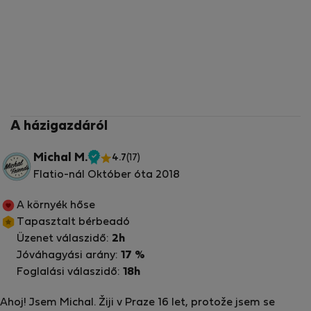
A házigazdáról
Michal M.
4.7
(17)
Ellenőrzött
Flatio-nál Október óta 2018
tulajdonos
A környék hőse
Tapasztalt bérbeadó
Üzenet válaszidő:
2h
Jóváhagyási arány:
17 %
Foglalási válaszidő:
18h
Ahoj! Jsem Michal. Žiji v Praze 16 let, protože jsem se