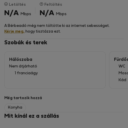
Letöltés
Feltöltés
Az apartmanhoz erkély és parkolóhely is tartozik a
N/A
N/A
Mbps
Mbps
garázsban.
A Bérbeadó még nem töltötte ki az internet sebességet.
Az apartman a Hloubětín metróállomás és a Vozovna
Kérje meg,
hogy tisztázza ezt.
Hloubětín villamosmegálló közelében található. A Fénix
bevásárlóközpont mindössze 2 km-re található.
Szobák és terek
Hálószoba
Fürdő
Nem átjárható
WC
1 franciaágy
Mos
Kád
Még tartozik hozzá
Konyha
Mit kínál ez a szállás