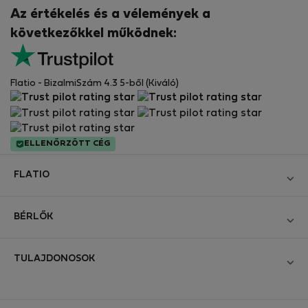
Az értékelés és a vélemények a
következőkkel működnek:
Flatio - BizalmiSzám 4.3 5-ből (Kiváló)
ELLENŐRZÖTT CÉG
FLATIO
Blog
BÉRLŐK
Legyen Partnerünk
Bejelentkezés
Csatlakozzon a Digitális Nomád Tesztelő Klubhoz
TULAJDONOSOK
Hozza létre a fiókomat
Kapcsolat és Impresszum
Bejelentkezés
Cégeknek
Üzleti feltételek