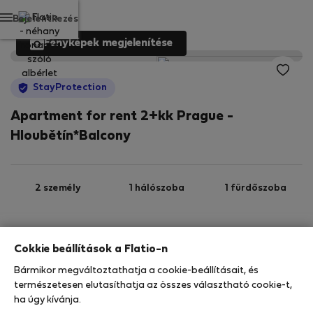
Bejelentkezés
Fényképek megjelenítése
StayProtection
Apartment for rent 2+kk Prague -
Hloubětín*Balcony
2 személy
1 hálószoba
1 fürdőszoba
2
50 m
3. emelet
Wi-Fi
Cokkie beállítások a Flatio-n
Bármikor megváltoztathatja a cookie-beállításait, és
StayProtection
Stay Benefits
természetesen elutasíthatja az összes választható cookie-t,
ha úgy kívánja.
Az ebben az ingatlanban való tartózkodását a