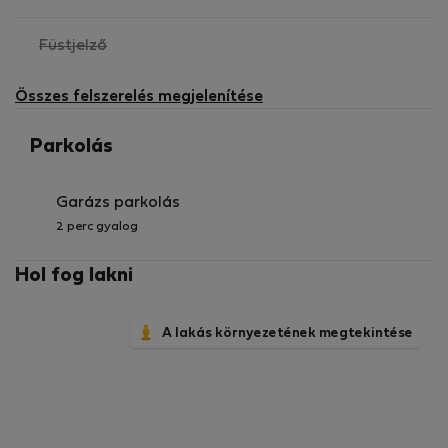
,
Füstjelző
nem
elérhető
Összes felszerelés megjelenítése
Parkolás
Garázs parkolás
2 perc gyalog
Hol fog lakni
A lakás környezetének megtekintése