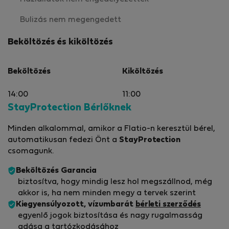
Bulizás nem megengedett
Beköltözés és kiköltözés
Beköltözés
Kiköltözés
14:00
11:00
StayProtection Bérlőknek
Minden alkalommal, amikor a Flatio-n keresztül bérel,
automatikusan fedezi Önt a
StayProtection
csomagunk.
Beköltözés Garancia
biztosítva, hogy mindig lesz hol megszállnod, még
akkor is, ha nem minden megy a tervek szerint
Kiegyensúlyozott, vízumbarát
bérleti szerződés
egyenlő jogok biztosítása és nagy rugalmasság
adása a tartózkodásához