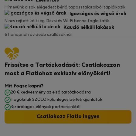
Ellenőrzés
Hírnevünk a sok elégedett bérlő tapasztalataiból táplálkozik.
Igazságos és végső árak
Nincs rejtett költség. Rezsi és Wi-Fi benne foglaltatik.
Kaució nélküli lakások
6 hónapnál rövidebb szállásoknál.
Frissítse a Tartózkodását: Csatlakozzon
most a Flatiohoz exkluzív előnyökért!
Mit fogsz kapni?
20 € kedvezmény az első tartózkodásra
Tagoknak SZÓLÓ különleges bérleti ajánlatok
Kizárólagos előnyök partnereinktől
Csatlakozz Flatio ingyen