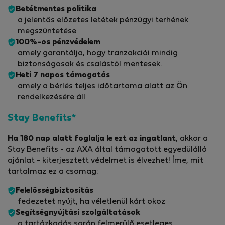
Betétmentes politika
a jelentős előzetes letétek pénzügyi terhének
megszüntetése
100%-os pénzvédelem
amely garantálja, hogy tranzakciói mindig
biztonságosak és csalástól mentesek.
Heti 7 napos támogatás
amely a bérlés teljes időtartama alatt az Ön
rendelkezésére áll
Stay Benefits*
Ha 180 nap alatt foglalja le ezt az ingatlant
, akkor a
Stay Benefits - az AXA által támogatott egyedülálló
ajánlat - kiterjesztett védelmet is élvezhet! Íme, mit
tartalmaz ez a csomag:
Felelősségbiztosítás
fedezetet nyújt, ha véletlenül kárt okoz
Segítségnyújtási szolgáltatások
a tartózkodás során felmerülő esetleges