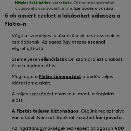
Hitelesített bérleti szerződés.
Otthona kényelméből
olvassa el a szerződést online.
Szerződés olvasása
6 ok amiért ezeket a lakásokat válassza a
Flatio-n
Vége a személyes lakásnézőknek, a stressznek és
csalódásnak! Az egész ügyintézés
azonnal
végrehajtható.
Személyesen
ellenőriztük
Ön számára ezt a lakást,
és a tulajdonosát is.
Megkapja a
Flatio támogatást
a bérlés teljes
időtartama alatt.
A teljes
szerződést
olvassa el most, a foglalás
előtt.
A fizetés teljesen biztonságos.
Cégünk regisztrálva
van a Cseh Nemzeti Banknál. Fizethet
kártyával
is.
Az ingatlanügynökségekhez képest átlagosan
400