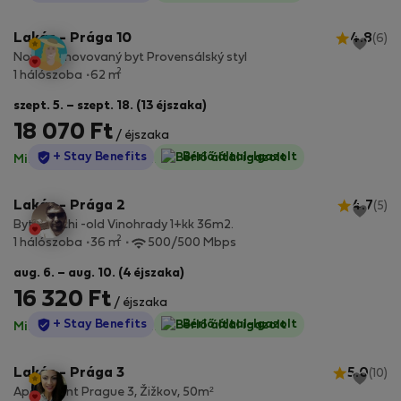
Lakás - Prága 10
4.8
(6)
Nově zrenovovaný byt Provensálský styl
2
1 hálószoba
62 m
szept. 5. – szept. 18. (13 éjszaka)
18 070 Ft
/ éjszaka
StayProtection
+ Stay Benefits
Bérlő által-Igazolt
Minden díj benne van
·
Nincs kaució
Lakás - Prága 2
4.7
(5)
Byt Bianchi -old Vinohrady 1+kk 36m2.
2
1 hálószoba
36 m
500/500 Mbps
aug. 6. – aug. 10. (4 éjszaka)
16 320 Ft
/ éjszaka
StayProtection
+ Stay Benefits
Bérlő által-Igazolt
Minden díj benne van
·
Nincs kaució
Lakás - Prága 3
5.0
(10)
Apartment Prague 3, Žižkov, 50m²